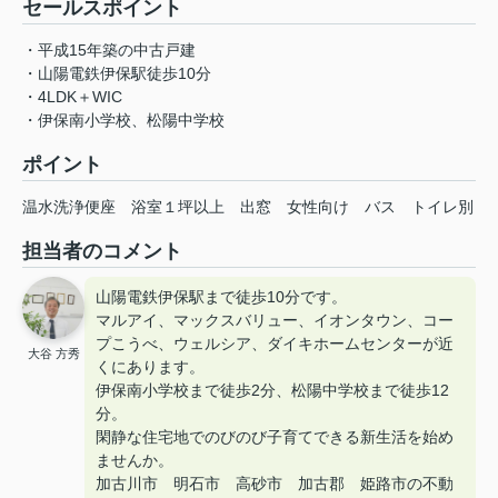
セールスポイント
・平成15年築の中古戸建
・山陽電鉄伊保駅徒歩10分
・4LDK＋WIC
・伊保南小学校、松陽中学校
ポイント
温水洗浄便座
浴室１坪以上
出窓
女性向け
バス
トイレ別
担当者のコメント
山陽電鉄伊保駅まで徒歩10分です。
マルアイ、マックスバリュー、イオンタウン、コー
プこうべ、ウェルシア、ダイキホームセンターが近
大谷 方秀
くにあります。
伊保南小学校まで徒歩2分、松陽中学校まで徒歩12
分。
閑静な住宅地でのびのび子育てできる新生活を始め
ませんか。
加古川市 明石市 高砂市 加古郡 姫路市の不動