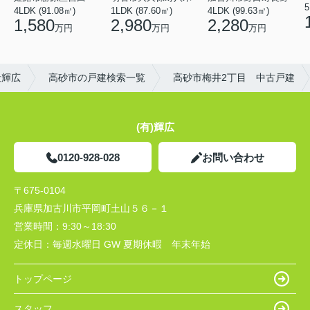
5
4LDK (91.08㎡)
1LDK (87.60㎡)
4LDK (99.63㎡)
1,580
2,980
2,280
万円
万円
万円
社輝広
高砂市の戸建検索一覧
高砂市梅井2丁目 中古戸建
(有)輝広
0120-928-028
お問い合わせ
〒675-0104
兵庫県加古川市平岡町土山５６－１
営業時間：
9:30～18:30
定休日：
毎週水曜日 GW 夏期休暇 年末年始
トップページ
スタッフ