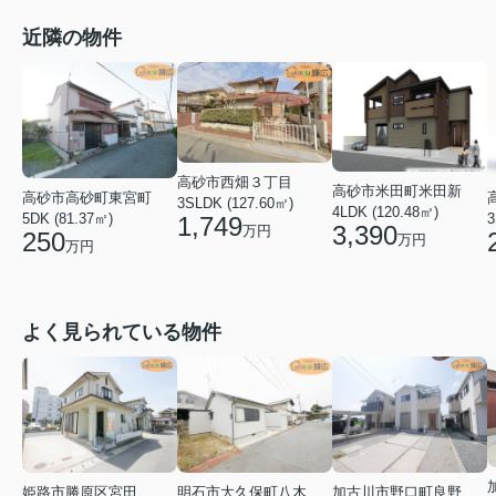
近隣の物件
高砂市西畑３丁目
高砂市米田町米田新
高砂市高砂町東宮町
3SLDK (127.60㎡)
4LDK (120.48㎡)
3
5DK (81.37㎡)
1,749
3,390
万円
250
万円
万円
よく見られている物件
姫路市勝原区宮田
明石市大久保町八木
加古川市野口町良野