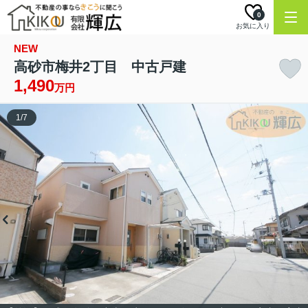
0
お気に入り
NEW
高砂市梅井2丁目 中古戸建
1,490
万円
1
/
7