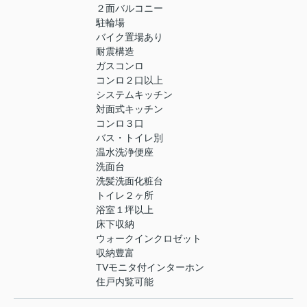
２面バルコニー
駐輪場
バイク置場あり
耐震構造
ガスコンロ
コンロ２口以上
システムキッチン
対面式キッチン
コンロ３口
バス・トイレ別
温水洗浄便座
洗面台
洗髪洗面化粧台
トイレ２ヶ所
浴室１坪以上
床下収納
ウォークインクロゼット
収納豊富
TVモニタ付インターホン
住戸内覧可能