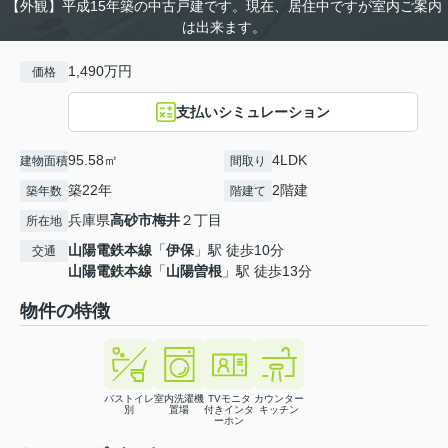
【外観】平成15年築の中古戸建です。現在、居住中ですが室内ご案内
は出来ます。
1,490万円
価格
支払いシミュレーション
95.58㎡
4LDK
建物面積
間取り
築22年
2階建
築年数
階建て
兵庫県
高砂市
梅井
２丁目
所在地
山陽電鉄本線
「
伊保
」駅 徒歩10分
交通
山陽電鉄本線
「
山陽曽根
」駅 徒歩13分
物件の特徴
バストイレ
室内洗濯機
TVモニタ
カウンター
別
置場
付きインタ
キッチン
ーホン