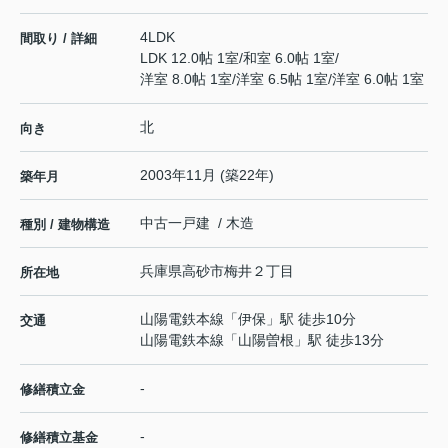
4LDK
間取り / 詳細
LDK 12.0帖 1室
/
和室 6.0帖 1室
/
洋室 8.0帖 1室
/
洋室 6.5帖 1室
/
洋室 6.0帖 1室
北
向き
2003年11月 (築22年)
築年月
中古一戸建 / 木造
種別 / 建物構造
兵庫県
高砂市
梅井
２丁目
所在地
山陽電鉄本線
「
伊保
」駅 徒歩10分
交通
山陽電鉄本線
「
山陽曽根
」駅 徒歩13分
-
修繕積立金
-
修繕積立基金