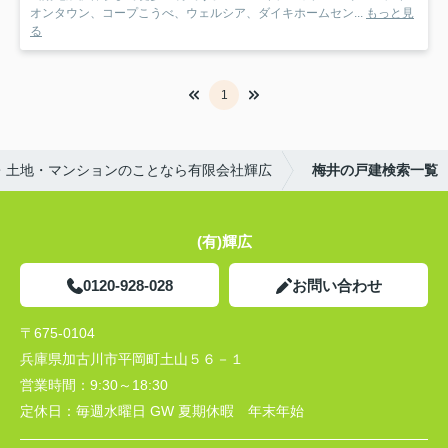
オンタウン、コープこうべ、ウェルシア、ダイキホームセン...
もっと見
る
1
・土地・マンションのことなら有限会社輝広
梅井の戸建検索一覧
(有)輝広
0120-928-028
お問い合わせ
〒675-0104
兵庫県加古川市平岡町土山５６－１
営業時間：
9:30～18:30
定休日：
毎週水曜日 GW 夏期休暇 年末年始