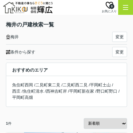
0
お気に入り
梅井の戸建検索一覧
梅井
変更
条件から探す
変更
おすすめのエリア
魚住町西岡
/
二見町東二見
/
二見町西二見
/
平岡町土山
/
西庄
/
魚住町清水
/
西神吉町岸
/
平岡町新在家
/
野口町野口
/
平岡町高畑
1
件