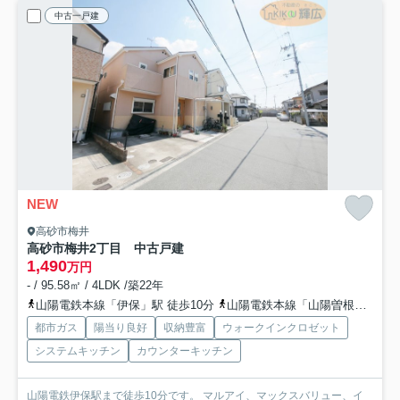
中古一戸建
NEW
高砂市梅井
高砂市梅井2丁目 中古戸建
1,490
万円
- / 95.58㎡ / 4LDK /築22年
山陽電鉄本線「伊保」駅 徒歩10分
山陽電鉄本線「山陽曽根」駅 徒歩13分
都市ガス
陽当り良好
収納豊富
ウォークインクロゼット
システムキッチン
カウンターキッチン
山陽電鉄伊保駅まで徒歩10分です。 マルアイ、マックスバリュー、イ