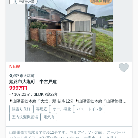
中古一戸建
NEW
姫路市大塩町
姫路市大塩町 中古戸建
999
万円
- / 107.23㎡ / 3LDK /築22年
山陽電鉄本線「大塩」駅 徒歩12分
山陽電鉄本線「山陽曽根」駅 徒歩38分
陽当り良好
専用庭
オール電化
バス・トイレ別
室内洗濯機置場
電気有
山陽電鉄大塩駅まで徒歩12分です。 マルアイ、V・drug 、スーパーセ
ンタートライアルがお買い物にいいですね。 大塩小...
もっと見る