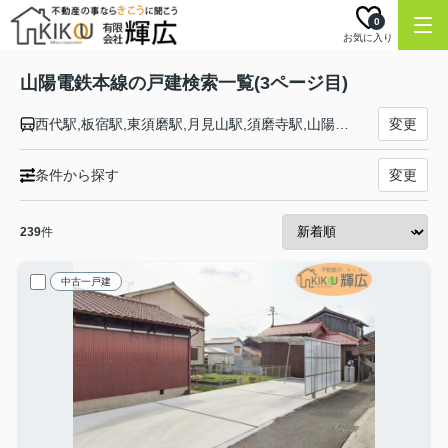
0
お気に入り
山陽電鉄本線の戸建検索一覧(3ページ目)
西代駅,板宿駅,東須磨駅,月見山駅,須磨寺駅,山陽須磨駅,須磨浦公園駅,山陽塩屋駅,滝の茶屋駅,東垂水駅,山陽垂水駅,霞ヶ丘駅,舞子公園駅,西舞子駅,大蔵谷駅,人丸前駅,明石駅,西新町駅,林崎松江海岸駅,藤江駅,中八木駅,江井ヶ島駅,西江井ヶ島駅,山陽魚住駅,東二見駅,西二見駅,播磨町駅,別府駅,浜の宮駅,尾上の松駅,高砂駅,荒井駅,伊保駅,山陽曽根駅,大塩駅,的形駅,八家駅,白浜の宮駅,妻鹿駅,飾磨駅,亀山駅,手柄駅,姫路駅
変更
条件から探す
変更
239
件
中古一戸建