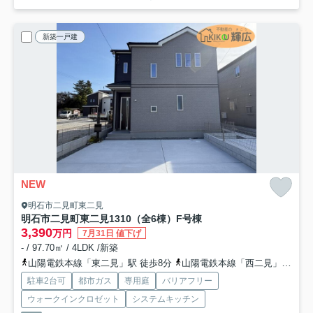
新築一戸建
NEW
明石市二見町東二見
明石市二見町東二見1310（全6棟）F号棟
3,390
万円
7月31日 値下げ
- / 97.70㎡ / 4LDK /新築
山陽電鉄本線「東二見」駅 徒歩8分
山陽電鉄本線「西二見」駅 徒歩11分
駐車2台可
都市ガス
専用庭
バリアフリー
ウォークインクロゼット
システムキッチン