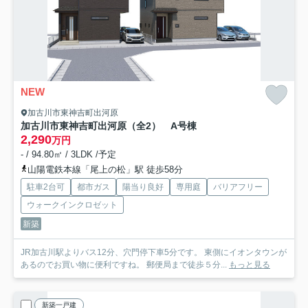
NEW
加古川市東神吉町出河原
加古川市東神吉町出河原（全2） A号棟
2,290
万円
- / 94.80㎡ / 3LDK /予定
山陽電鉄本線「尾上の松」駅 徒歩58分
駐車2台可
都市ガス
陽当り良好
専用庭
バリアフリー
ウォークインクロゼット
新築
JR加古川駅よりバス12分、穴門停下車5分です。 東側にイオンタウンが
あるのでお買い物に便利ですね。 郵便局まで徒歩５分...
もっと見る
新築一戸建