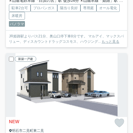
山陽電鉄本線「白浜の宮」駅 徒歩26分
山陽本線「姫路」駅 バス21分 神姫バス「奥山口（姫路市）」 停歩8分
駐車2台可
プロパンガス
陽当り良好
専用庭
オール電化
床暖房
パノラマ
JR姫路駅よりバス21分、奥山口停下車8分です。 マルアイ、マックスバ
リュー、ディスカウントドラッグコスモス、ハウジング...
もっと見る
新築一戸建
NEW
明石市二見町東二見