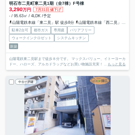
明石市二見町東二見1期（全7棟）F号棟
3,290
万円
7月31日 値下げ
- / 95.63㎡ / 4LDK /予定
山陽電鉄本線「東二見」駅 徒歩8分
山陽電鉄本線「西二見」駅 徒歩11分
駐車2台可
都市ガス
専用庭
バリアフリー
ウォークインクロゼット
システムキッチン
新築
山陽電鉄東二見駅まで徒歩８分です。 マックスバリュー、イトーヨーカ
ドー、ハローズ、アルカドラッグなどお買い物施設充実！ ...
もっと見る
中古一戸建