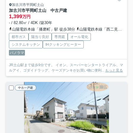
加古川市平岡町土山
加古川市平岡町土山 中古戸建
1,399
万円
- / 82.80㎡ / 4DK /築30年
山陽電鉄本線「播磨町」駅 徒歩38分
山陽電鉄本線「西二見」駅 徒歩38分
都市ガス
陽当り良好
専用庭
オール電化
システムキッチン
IHクッキングヒーター
パノラマ
JR土山駅まで徒歩9分です。 イオン、スーパーセンタートライアル、マ
ルアイ、ゴダイドラッグ、ケーズデンキがお買い物に便利...
もっと見る
中古一戸建