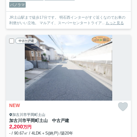
パノラマ
JR土山駅まで徒歩17分です。 明石西インターがすぐ近くなのでお車の
利便がいい立地。 マルアイ、スーパーセンタートライア...
もっと見る
中古一戸建
NEW
加古川市平岡町土山
加古川市平岡町土山 中古戸建
2,200
万円
- / 90.67㎡ / 4LDK＋S(納戸) /築20年