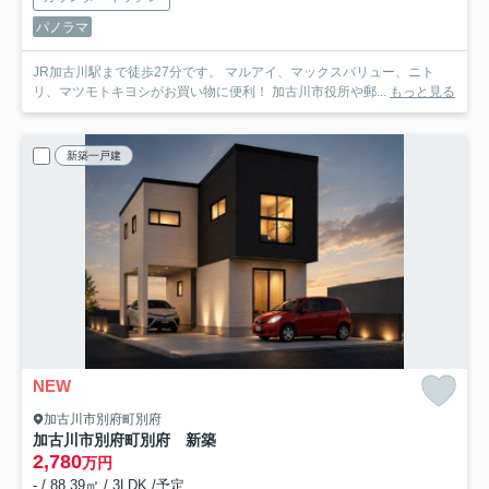
パノラマ
JR加古川駅まで徒歩27分です。 マルアイ、マックスバリュー、ニト
リ、マツモトキヨシがお買い物に便利！ 加古川市役所や郵...
もっと見る
新築一戸建
NEW
加古川市別府町別府
加古川市別府町別府 新築
2,780
万円
- / 88.39㎡ / 3LDK /予定