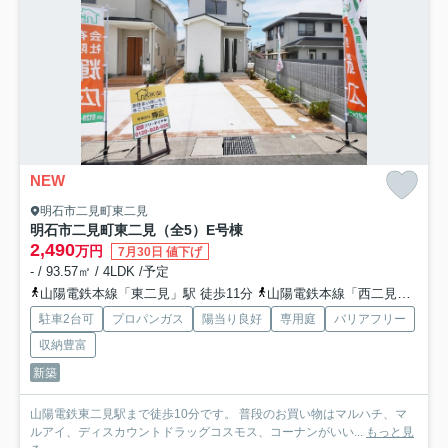
NEW
明石市二見町東二見
明石市二見町東二見（全5）E号棟
2,490
万円
7月30日 値下げ
- / 93.57㎡ / 4LDK /予定
山陽電鉄本線「東二見」駅 徒歩11分
山陽電鉄本線「西二見」駅 徒歩24分
駐車2台可
プロパンガス
陽当り良好
専用庭
バリアフリー
収納豊富
新築
山陽電鉄東二見駅まで徒歩10分です。 普段のお買い物はマルハチ、マ
ルアイ、ディスカウントドラッグコスモス、コーナンがいい...
もっと見