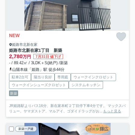
NEW
姫路市北新在家
姫路市北新在家1丁目 新築
2,780
万円
7月31日 値下げ
- / 89.42㎡ / 3LDK＋S(納戸) /新築
山陽本線「姫路」駅 徒歩44分
駐車2台可
陽当り良好
専用庭
ウォークインクロゼット
ウォークインシューズクロゼット
システムキッチン
新築
JR姫路駅よりバス16分、新在家本町２丁目停下車4分です。 マックスバ
リュー、ヤマダストア、マルアイ、ゴダイドラッグがお...
もっと見る
新築一戸建