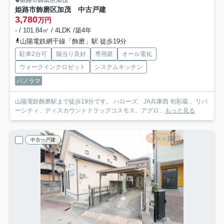
姫路市飾磨区加茂
姫路市飾磨区加茂 中古戸建
3,780
万円
- / 101.84㎡ / 4LDK /築4年
山陽電鉄網干線「飾磨」駅 徒歩19分
駐車2台可
陽当り良好
専用庭
オール電化
ウォークインクロゼット
システムキッチン
パノラマ
山陽電鉄飾磨駅まで徒歩19分です。 ハローズ、JA兵庫西 旬彩蔵 、リバ
ーシティ、ディスカウントドラッグコスモス、アグロ...
もっと見る
中古一戸建