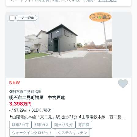
中古一戸建
NEW
明石市二見町福里
明石市二見町福里 中古戸建
3,398
万円
- / 97.29㎡ / 3LDK /築3年
山陽電鉄本線「東二見」駅 徒歩21分
山陽電鉄本線「西二見」駅 徒歩31分
駐車2台可
都市ガス
陽当り良好
専用庭
ウォークインクロゼット
システムキッチン