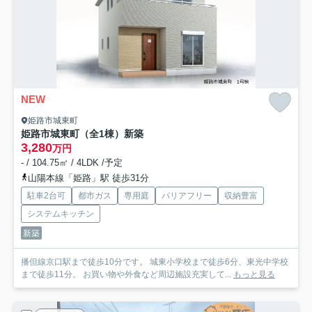
NEW
姫路市城東町
姫路市城東町（全1棟）新築
3,280
万円
- / 104.75㎡ / 4LDK /予定
山陽本線「姫路」駅 徒歩31分
駐車2台可
都市ガス
専用庭
バリアフリー
収納豊富
システムキッチン
新築
播但線京口駅まで徒歩10分です。 城東小学校まで徒歩6分、東光中学校
まで徒歩11分。 お買い物や外食など周辺施設充実して...
もっと見る