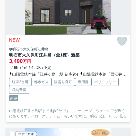
NEW
明石市大久保町江井島
明石市大久保町江井島（全1棟）新築
3,490
万円
- / 98.74㎡ / 4LDK /予定
山陽電鉄本線「江井ヶ島」駅 徒歩9分
山陽電鉄本線「西江井ヶ島」駅 徒歩13分
駐車2台可
都市ガス
陽当り良好
専用庭
バリアフリー
収納豊富
新築
山陽電鉄江井ヶ島駅まで徒歩9分です。 エーコープ、ウェルシアが近く
にあります。ハローズ、ラ・ムーもいいですね。 明石市江...
もっと見る
中古一戸建