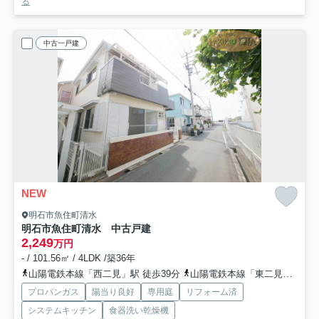
る
中古一戸建
NEW
明石市魚住町清水
明石市魚住町清水 中古戸建
2,249
万円
- / 101.56㎡ / 4LDK /築36年
山陽電鉄本線「西二見」駅 徒歩39分
山陽電鉄本線「東二見」駅 徒歩39分
プロパンガス
陽当り良好
専用庭
リフォーム済
システムキッチン
食器洗い乾燥機