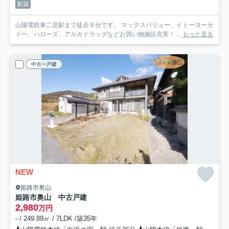
新築
山陽電鉄東二見駅まで徒歩８分です。 マックスバリュー、イトーヨーカ
ドー、ハローズ、アルカドラッグなどお買い物施設充実！ ...
もっと見る
中古一戸建
NEW
姫路市奥山
姫路市奥山 中古戸建
2,980
万円
- / 249.89㎡ / 7LDK /築35年