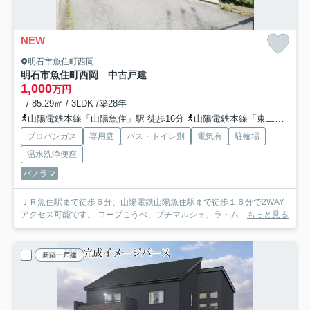
NEW
明石市魚住町西岡
明石市魚住町西岡 中古戸建
1,000
万円
- / 85.29㎡ / 3LDK /築28年
山陽電鉄本線「山陽魚住」駅 徒歩16分
山陽電鉄本線「東二見」駅 徒歩20分
プロパンガス
専用庭
バス・トイレ別
電気有
駐輪場
温水洗浄便座
パノラマ
ＪＲ魚住駅まで徒歩６分、山陽電鉄山陽魚住駅まで徒歩１６分で2WAY
アクセス可能です。 コープこうべ、プチマルシェ、ラ・ム...
もっと見る
新築一戸建