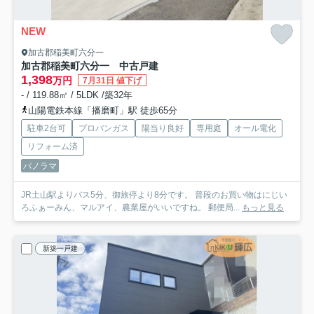
NEW
加古郡稲美町六分一
加古郡稲美町六分一 中古戸建
1,398
万円
7月31日 値下げ
- / 119.88㎡ / 5LDK /築32年
山陽電鉄本線「播磨町」駅 徒歩65分
駐車2台可
プロパンガス
陽当り良好
専用庭
オール電化
リフォーム済
パノラマ
JR土山駅よりバス5分、御旅停より8分です。 普段のお買い物はにじい
ろふぁーみん、マルアイ、農業屋がいいですね。 郵便局...
もっと見る
新築一戸建