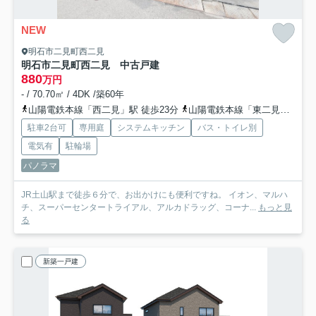
NEW
明石市二見町西二見
明石市二見町西二見 中古戸建
880
万円
- / 70.70㎡ / 4DK /築60年
山陽電鉄本線「西二見」駅 徒歩23分
山陽電鉄本線「東二見」駅 徒歩28分
駐車2台可
専用庭
システムキッチン
バス・トイレ別
電気有
駐輪場
パノラマ
JR土山駅まで徒歩６分で、お出かけにも便利ですね。 イオン、マルハ
チ、スーパーセンタートライアル、アルカドラッグ、コーナ...
もっと見
る
新築一戸建