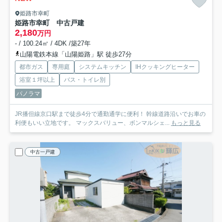
姫路市幸町
姫路市幸町 中古戸建
2,180
万円
- / 100.24㎡ / 4DK /築27年
山陽電鉄本線「山陽姫路」駅 徒歩27分
都市ガス
専用庭
システムキッチン
IHクッキングヒーター
浴室１坪以上
バス・トイレ別
パノラマ
JR播但線京口駅まで徒歩4分で通勤通学に便利！ 幹線道路沿いでお車の
利便もいい立地です。 マックスバリュー、ボンマルシェ...
もっと見る
中古一戸建