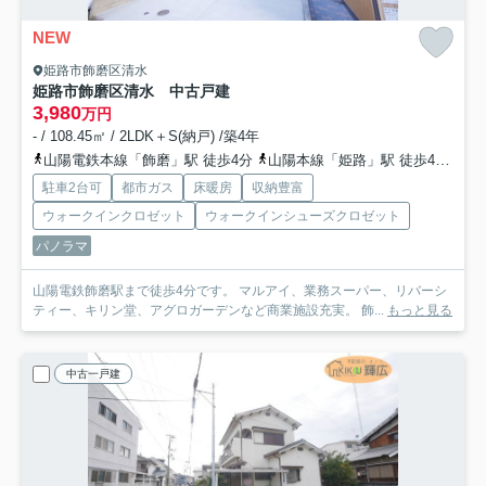
NEW
姫路市飾磨区清水
姫路市飾磨区清水 中古戸建
3,980
万円
- / 108.45㎡ / 2LDK＋S(納戸) /築4年
山陽電鉄本線「飾磨」駅 徒歩4分
山陽本線「姫路」駅 徒歩44分
駐車2台可
都市ガス
床暖房
収納豊富
ウォークインクロゼット
ウォークインシューズクロゼット
パノラマ
山陽電鉄飾磨駅まで徒歩4分です。 マルアイ、業務スーパー、リバーシ
ティー、キリン堂、アグロガーデンなど商業施設充実。 飾...
もっと見る
中古一戸建