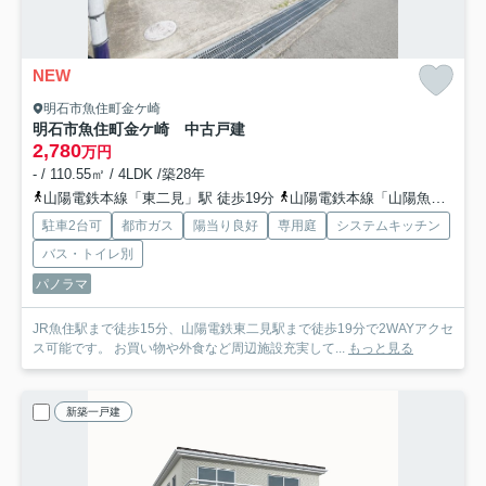
NEW
明石市魚住町金ケ崎
明石市魚住町金ケ崎 中古戸建
2,780
万円
- / 110.55㎡ / 4LDK /築28年
山陽電鉄本線「東二見」駅 徒歩19分
山陽電鉄本線「山陽魚住」駅 徒歩28分
駐車2台可
都市ガス
陽当り良好
専用庭
システムキッチン
バス・トイレ別
パノラマ
JR魚住駅まで徒歩15分、山陽電鉄東二見駅まで徒歩19分で2WAYアクセ
ス可能です。 お買い物や外食など周辺施設充実して...
もっと見る
新築一戸建