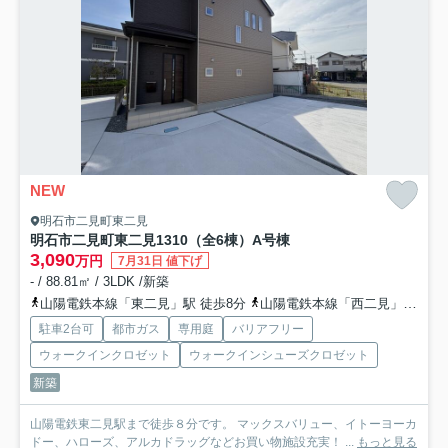
NEW
明石市二見町東二見
明石市二見町東二見1310（全6棟）A号棟
3,090
万円
7月31日 値下げ
- / 88.81㎡ / 3LDK /新築
山陽電鉄本線「東二見」駅 徒歩8分
山陽電鉄本線「西二見」駅 徒歩11分
駐車2台可
都市ガス
専用庭
バリアフリー
ウォークインクロゼット
ウォークインシューズクロゼット
新築
山陽電鉄東二見駅まで徒歩８分です。 マックスバリュー、イトーヨーカ
ドー、ハローズ、アルカドラッグなどお買い物施設充実！ ...
もっと見る