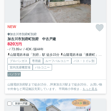
NEW
加古川市別府町別府
加古川市別府町別府 中古戸建
820
万円
- / 73.89㎡ / 4DK /築44年
山陽電鉄本線「別府」駅 徒歩15分
山陽電鉄本線「播磨町」駅 徒歩33分
プロパンガス
専用庭
ルーフバルコニー
バス・トイレ別
室内洗濯機置場
バルコニー
パノラマ
山陽電鉄別府駅まで徒歩15分、JR東加古川駅まで徒歩20分。 お買い物
や外食など周辺施設充実しています。 平岡南小学校ま...
もっと見る
新築一戸建