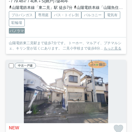
- / 79.48㎡ / 4DK＋S(納戸) /築46年
山陽電鉄本線「東二見」駅 徒歩7分
山陽電鉄本線「山陽魚住」駅 徒歩21分
プロパンガス
専用庭
バス・トイレ別
バルコニー
電気有
駐輪場
パノラマ
山陽電鉄東二見駅まで徒歩7分です。 トーホー、マルアイ、プチマルシ
ェ、キリン堂が近くにあります。 二見小学校まで徒歩8分...
もっと見る
中古一戸建
NEW