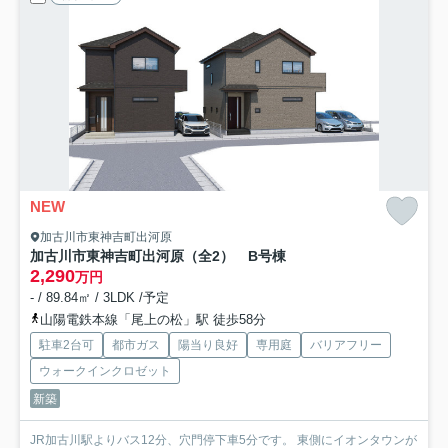
NEW
加古川市東神吉町出河原
加古川市東神吉町出河原（全2） B号棟
2,290
万円
- / 89.84㎡ / 3LDK /予定
山陽電鉄本線「尾上の松」駅 徒歩58分
駐車2台可
都市ガス
陽当り良好
専用庭
バリアフリー
ウォークインクロゼット
新築
JR加古川駅よりバス12分、穴門停下車5分です。 東側にイオンタウンが