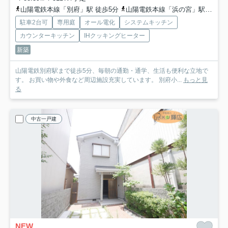
山陽電鉄本線「別府」駅 徒歩5分
山陽電鉄本線「浜の宮」駅 徒歩27分
駐車2台可
専用庭
オール電化
システムキッチン
カウンターキッチン
IHクッキングヒーター
新築
山陽電鉄別府駅まで徒歩5分、毎朝の通勤・通学、生活も便利な立地で
す。 お買い物や外食など周辺施設充実しています。 別府小...
もっと見
る
中古一戸建
NEW