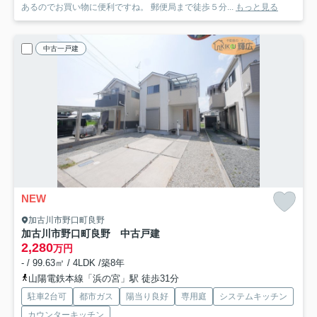
あるのでお買い物に便利ですね。 郵便局まで徒歩５分...
もっと見る
中古一戸建
NEW
加古川市野口町良野
加古川市野口町良野 中古戸建
2,280
万円
- / 99.63㎡ / 4LDK /築8年
山陽電鉄本線「浜の宮」駅 徒歩31分
駐車2台可
都市ガス
陽当り良好
専用庭
システムキッチン
カウンターキッチン