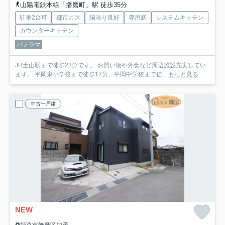
山陽電鉄本線「播磨町」駅 徒歩35分
駐車2台可
都市ガス
陽当り良好
専用庭
システムキッチン
カウンターキッチン
パノラマ
JR土山駅まで徒歩23分です。 お買い物や外食など周辺施設充実してい
ます。 平岡東小学校まで徒歩17分、平岡中学校まで徒...
もっと見る
中古一戸建
NEW