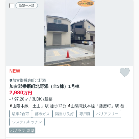
新築一戸建
NEW
加古郡播磨町北野添
加古郡播磨町北野添（全3棟）1号棟
2,980
万円
- / 97.20㎡ / 3LDK /新築
山陽本線「土山」駅 徒歩12分
山陽電鉄本線「播磨町」駅 徒歩20分
駐車2台可
都市ガス
陽当り良好
専用庭
バリアフリー
システムキッチン
パノラマ
新築