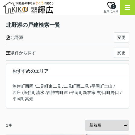
0
お気に入り
北野添の戸建検索一覧
北野添
変更
条件から探す
変更
おすすめのエリア
魚住町西岡
/
二見町東二見
/
二見町西二見
/
平岡町土山
/
西庄
/
魚住町清水
/
西神吉町岸
/
平岡町新在家
/
野口町野口
/
平岡町高畑
1
件