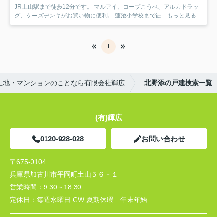
JR土山駅まで徒歩12分です。 マルアイ、コープこうべ、アルカドラッ
グ、ケーズデンキがお買い物に便利。 蓮池小学校まで徒...
もっと見る
1
土地・マンションのことなら有限会社輝広
北野添の戸建検索一覧
(有)輝広
0120-928-028
お問い合わせ
〒675-0104
兵庫県加古川市平岡町土山５６－１
営業時間：
9:30～18:30
定休日：
毎週水曜日 GW 夏期休暇 年末年始