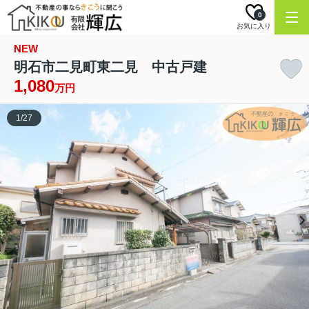
0
お気に入り
NEW
明石市二見町東二見 中古戸建
1,080
万円
1
/
27