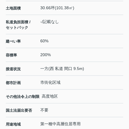
30.66坪(101.38㎡)
土地面積
-/記載なし
私道負担面積 /
セットバック
60%
建ぺい率
200%
容積率
一方(西 私道 間口 9.5m)
接道状況
市街化区域
都市計画
高度地区
その他法令上の制限
不要
国土法届出要否
第一種中高層住居専用
用途地域