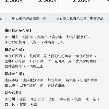
万円
万円
万円
広
明石市の戸建検索一覧
明石市二見町東二見 中古戸建
市区町村から探す
加古川市
明石市
姫路市
高砂市
加古郡播磨町
加古郡稲美町
宍粟市
神崎郡市川町
町名から探す
魚住町西岡
二見町西二見
阿弥陀町魚橋
魚住町清水
荒井町小松原
野口町野口
二見町東二見
大久保町西島
西神吉町岸
平岡町土山
沿線から探す
山陽本線
山陽電鉄本線
加古川線
姫新線
山陽新幹線
播但線
山陽電鉄網干線
神鉄粟生線
駅から探す
加古川
宝殿
東加古川
土山
浜の宮
魚住
東二見
西二見
曽根
別府