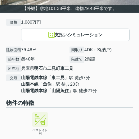
【外観】敷地101.38平米、建物79.48平米です。
1,080万円
価格
支払いシミュレーション
79.48㎡
4DK＋S(納戸)
建物面積
間取り
築46年
2階建
築年数
階建て
兵庫県
明石市
二見町東二見
所在地
山陽電鉄本線
「
東二見
」駅 徒歩7分
交通
山陽本線
「
魚住
」駅 徒歩20分
山陽電鉄本線
「
山陽魚住
」駅 徒歩21分
物件の特徴
バストイレ
別