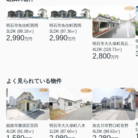
明石市魚住町西岡
明石市魚住町西岡
3LDK (88.18㎡)
3LDK (87.36㎡)
2,990
2,990
万円
万円
明石市大久保町高丘１丁目
3
4LDK (118.73㎡)
2,800
万円
よく見られている物件
姫路市勝原区宮田
明石市大久保町八木
加古川市野口町良野
5
4LDK (91.08㎡)
1LDK (87.60㎡)
4LDK (99.63㎡)
1,580
2,980
2,280