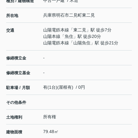
中古一戸建 / 木造
種別 / 建物構造
兵庫県
明石市
二見町東二見
所在地
山陽電鉄本線
「
東二見
」駅 徒歩7分
交通
山陽本線
「
魚住
」駅 徒歩20分
山陽電鉄本線
「
山陽魚住
」駅 徒歩21分
-
修繕積立金
-
修繕積立基金
有(1台)(屋根有) / 0円
駐車場 / 月額
その他条件
所有権
土地権利
79.48㎡
建物面積