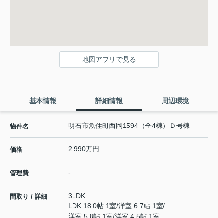
地図アプリで見る
基本情報
詳細情報
周辺環境
明石市魚住町西岡1594（全4棟）Ｄ号棟
物件名
2,990万円
価格
-
管理費
3LDK
間取り / 詳細
LDK 18.0帖 1室
/
洋室 6.7帖 1室
/
洋室 5.8帖 1室
/
洋室 4.5帖 1室