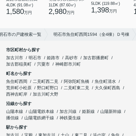
5LDK (119.88㎡)
4LDK (91.08㎡)
1LDK (87.60㎡)
4
1,398
1,580
2,980
万円
万円
万円
明石市の戸建検索一覧
明石市魚住町西岡1594（全4棟）Ｄ号棟
市区町村から探す
加古川市
明石市
姫路市
高砂市
加古郡播磨町
加古郡稲美町
宍粟市
神崎郡市川町
町名から探す
魚住町西岡
二見町西二見
阿弥陀町魚橋
魚住町清水
荒井町小松原
野口町野口
二見町東二見
大久保町西島
西神吉町岸
加古川町大野
沿線から探す
山陽本線
山陽電鉄本線
加古川線
姫新線
山陽新幹線
播但線
山陽電鉄網干線
神鉄粟生線
駅から探す
加古川
宝殿
東加古川
土山
東二見
浜の宮
魚住