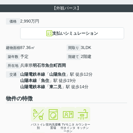
【外観パース】
2,990万円
価格
支払いシミュレーション
87.36㎡
3LDK
建物面積
間取り
予定
2階建
築年数
階建て
兵庫県
明石市
魚住町西岡
所在地
山陽電鉄本線
「
山陽魚住
」駅 徒歩12分
交通
山陽本線
「
魚住
」駅 徒歩19分
山陽電鉄本線
「
東二見
」駅 徒歩14分
物件の特徴
バストイレ
室内洗濯機
TVモニタ
カウンター
別
置場
付きインタ
キッチン
ーホン