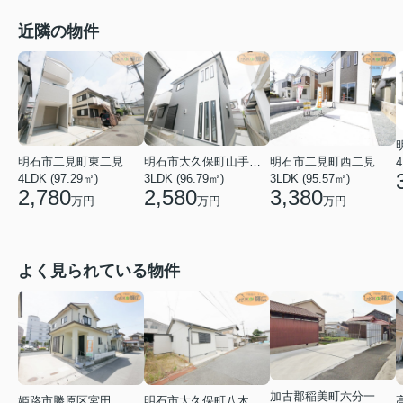
近隣の物件
明石市二見町東二見
明石市大久保町山手台２丁目
明石市二見町西二見
4
4LDK (97.29㎡)
3LDK (96.79㎡)
3LDK (95.57㎡)
2,780
2,580
3,380
万円
万円
万円
よく見られている物件
加古郡稲美町六分一
姫路市勝原区宮田
明石市大久保町八木