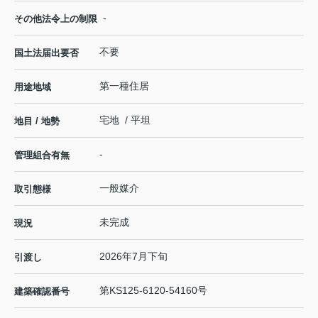
-
その他法令上の制限
不要
国土法届出要否
第一種住居
用途地域
宅地 / 平坦
地目 / 地勢
-
管理組合有無
一般媒介
取引態様
未完成
現況
2026年7月下旬
引渡し
第KS125-6120-54160号
建築確認番号