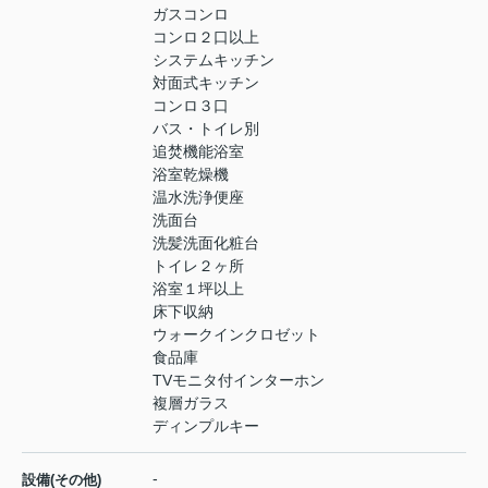
ガスコンロ
コンロ２口以上
システムキッチン
対面式キッチン
コンロ３口
バス・トイレ別
追焚機能浴室
浴室乾燥機
温水洗浄便座
洗面台
洗髪洗面化粧台
トイレ２ヶ所
浴室１坪以上
床下収納
ウォークインクロゼット
食品庫
TVモニタ付インターホン
複層ガラス
ディンプルキー
-
設備(その他)