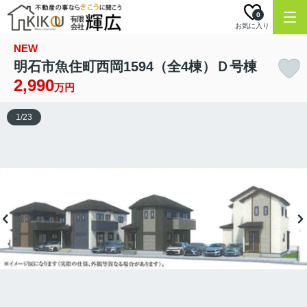
0
お気に入り
NEW
明石市魚住町西岡1594（全4棟）Ｄ号棟
2,990
万円
1
/
23