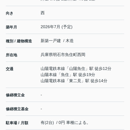
西
向き
2026年7月 (予定)
築年月
新築一戸建 / 木造
種別 / 建物構造
兵庫県
明石市
魚住町西岡
所在地
山陽電鉄本線
「
山陽魚住
」駅 徒歩12分
交通
山陽本線
「
魚住
」駅 徒歩19分
山陽電鉄本線
「
東二見
」駅 徒歩14分
-
修繕積立金
-
修繕積立基金
有(2台) / 0円 車種による。
駐車場 / 月額