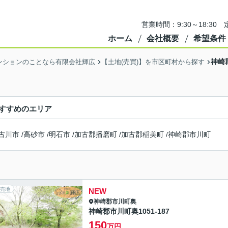
営業時間：9:30～18:3
ホーム
会社概要
希望条件
神崎
ンションのことなら有限会社輝広
【土地(売買)】を市区町村から探す
すすめのエリア
古川市
/
高砂市
/
明石市
/
加古郡播磨町
/
加古郡稲美町
/
神崎郡市川町
売地
NEW
神崎郡市川町
奥
神崎郡市川町奥1051-187
150
万円