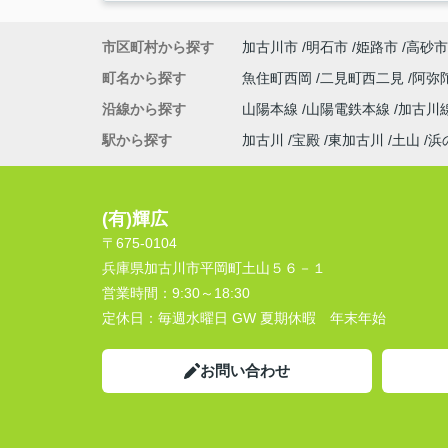
市区町村から探す
加古川市
明石市
姫路市
高砂市
町名から探す
魚住町西岡
二見町西二見
阿弥
沿線から探す
山陽本線
山陽電鉄本線
加古川
駅から探す
加古川
宝殿
東加古川
土山
浜
(有)輝広
〒675-0104
兵庫県加古川市平岡町土山５６－１
営業時間：
9:30～18:30
定休日：
毎週水曜日 GW 夏期休暇 年末年始
お問い合わせ