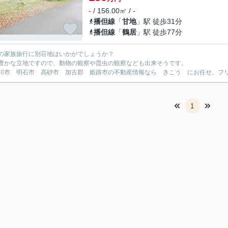
- / 156.00㎡ / -
播但線
「
甘地
」駅 徒歩31分
播但線
「
鶴居
」駅 徒歩77分
の家族旅行に別荘地はいかがでしょうか？
豊かな立地ですので、動物の観察や昆虫の観察なども出来そうです。
川市 明石市 高砂市 加古郡 姫路市の不動産情報なら きこう にお任せ。フリーダイ
1