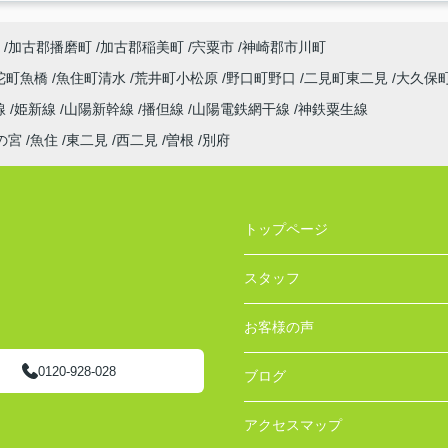
加古郡播磨町
加古郡稲美町
宍粟市
神崎郡市川町
陀町魚橋
魚住町清水
荒井町小松原
野口町野口
二見町東二見
大久保
線
姫新線
山陽新幹線
播但線
山陽電鉄網干線
神鉄粟生線
の宮
魚住
東二見
西二見
曽根
別府
トップページ
スタッフ
お客様の声
0120-928-028
ブログ
アクセスマップ