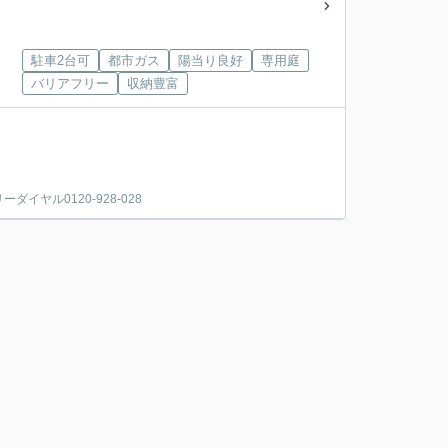
駐車2台可
都市ガス
陽当り良好
専用庭
バリアフリー
収納豊富
ヤル0120-928-028