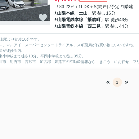
- / 83.22㎡ / 1LDK＋S(納戸) /予定 /1階建
山陽本線
「
土山
」駅 徒歩16分
山陽電鉄本線
「
播磨町
」駅 徒歩43分
山陽電鉄本線
「
西二見
」駅 徒歩44分
土山駅より徒歩16分です。
ン、マルアイ、スーパーセンタートライアル、スギ薬局がお買い物にいいですね。
局が徒歩圏内。
東小学校まで徒歩10分、平岡中学校まで徒歩35分。
川市 明石市 高砂市 加古郡 姫路市の不動産情報なら きこう にお任せ。フリーダイ
1