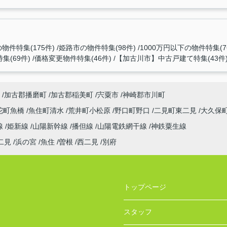
物件特集(175件)
姫路市の物件特集(98件)
1000万円以下の物件特集(7
集(69件)
価格変更物件特集(46件)
【加古川市】中古戸建て特集(43件
加古郡播磨町
加古郡稲美町
宍粟市
神崎郡市川町
陀町魚橋
魚住町清水
荒井町小松原
野口町野口
二見町東二見
大久保
線
姫新線
山陽新幹線
播但線
山陽電鉄網干線
神鉄粟生線
二見
浜の宮
魚住
曽根
西二見
別府
トップページ
スタッフ