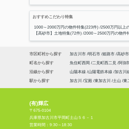
おすすめこだわり特集
1000～2000万円の物件特集(223件)
2500万円以上の
【高砂市】土地特集(72件)
2000～2500万円の物件特
市区町村から探す
加古川市
明石市
姫路市
高砂市
町名から探す
魚住町西岡
二見町西二見
阿弥
沿線から探す
山陽本線
山陽電鉄本線
加古川
駅から探す
加古川
宝殿
東加古川
土山
東
(有)輝広
〒675-0104
兵庫県加古川市平岡町土山５６－１
営業時間：
9:30～18:30