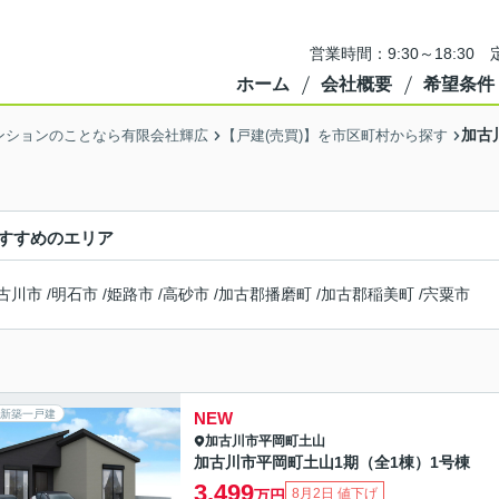
営業時間：9:30～18:3
ホーム
会社概要
希望条件
加古
ンションのことなら有限会社輝広
【戸建(売買)】を市区町村から探す
すすめのエリア
古川市
/
明石市
/
姫路市
/
高砂市
/
加古郡播磨町
/
加古郡稲美町
/
宍粟市
新築一戸建
NEW
加古川市
平岡町土山
加古川市平岡町土山1期（全1棟）1号棟
3,499
8月2日 値下げ
万円