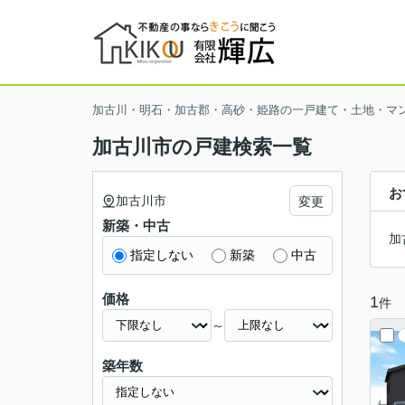
加古川・明石・加古郡・高砂・姫路の一戸建て・土地・マ
加古川市の戸建検索一覧
お
加古川市
変更
新築・中古
加
指定しない
新築
中古
価格
1
件
～
築年数