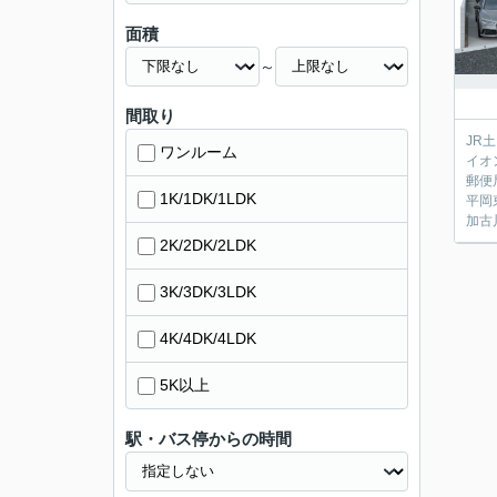
面積
～
間取り
JR
ワンルーム
イオ
郵便
1K/1DK/1LDK
平岡
加古
2K/2DK/2LDK
3K/3DK/3LDK
4K/4DK/4LDK
5K以上
駅・バス停からの時間