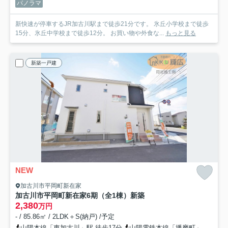
パノラマ
新快速が停車するJR加古川駅まで徒歩21分です。 氷丘小学校まで徒歩
15分、氷丘中学校まで徒歩12分。 お買い物や外食な...
もっと見る
新築一戸建
NEW
加古川市平岡町新在家
加古川市平岡町新在家6期（全1棟）新築
2,380
万円
- / 85.86㎡ / 2LDK＋S(納戸) /予定
山陽本線「東加古川」駅 徒歩17分
山陽電鉄本線「播磨町」駅 徒歩18分