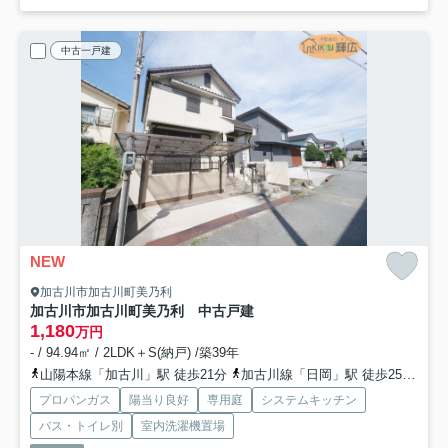
中古一戸建
NEW
加古川市加古川町美乃利
加古川市加古川町美乃利 中古戸建
1,180
万円
- / 94.94㎡ / 2LDK＋S(納戸) /築39年
山陽本線「加古川」駅 徒歩21分
加古川線「日岡」駅 徒歩25分
山
プロパンガス
陽当り良好
専用庭
システムキッチン
バス・トイレ別
室内洗濯機置場