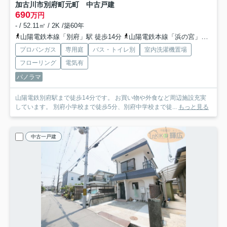
加古川市別府町元町 中古戸建
690
万円
- / 52.11㎡ / 2K /築60年
山陽電鉄本線「別府」駅 徒歩14分
山陽電鉄本線「浜の宮」駅 徒歩30分
プロパンガス
専用庭
バス・トイレ別
室内洗濯機置場
フローリング
電気有
パノラマ
山陽電鉄別府駅まで徒歩14分です。 お買い物や外食など周辺施設充実
しています。 別府小学校まで徒歩5分、別府中学校まで徒...
もっと見る
中古一戸建