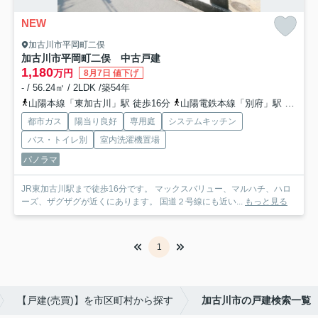
NEW
加古川市平岡町二俣
加古川市平岡町二俣 中古戸建
1,180
万円
8月7日 値下げ
- / 56.24㎡ / 2LDK /築54年
山陽本線「東加古川」駅 徒歩16分
山陽電鉄本線「別府」駅 徒歩30分
都市ガス
陽当り良好
専用庭
システムキッチン
バス・トイレ別
室内洗濯機置場
パノラマ
JR東加古川駅まで徒歩16分です。 マックスバリュー、マルハチ、ハロ
ーズ、ザグザグが近くにあります。 国道２号線にも近い...
もっと見る
1
【戸建(売買)】を市区町村から探す
加古川市の戸建検索一覧