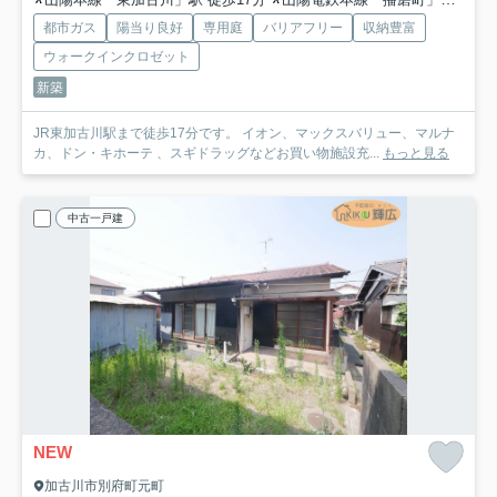
都市ガス
陽当り良好
専用庭
バリアフリー
収納豊富
ウォークインクロゼット
新築
JR東加古川駅まで徒歩17分です。 イオン、マックスバリュー、マルナ
カ、ドン・キホーテ 、スギドラッグなどお買い物施設充...
もっと見る
中古一戸建
NEW
加古川市別府町元町