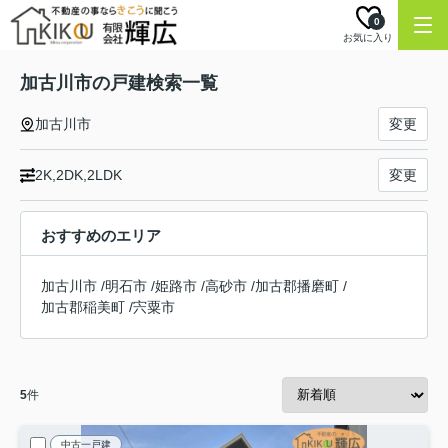
0
お気に入り
加古川市の戸建検索一覧
加古川市
変更
2K,2DK,2LDK
変更
おすすめのエリア
加古川市
/
明石市
/
姫路市
/
高砂市
/
加古郡播磨町
/
加古郡稲美町
/
宍粟市
5
件
中古一戸建