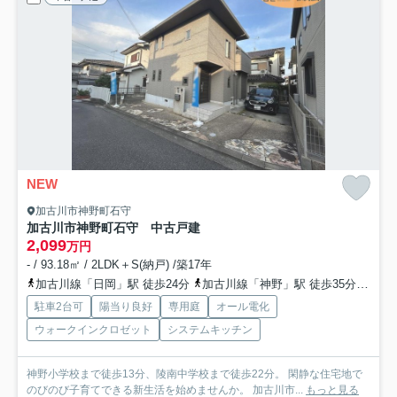
NEW
加古川市神野町石守
加古川市神野町石守 中古戸建
2,099
万円
- / 93.18㎡ / 2LDK＋S(納戸) /築17年
加古川線「日岡」駅 徒歩24分
加古川線「神野」駅 徒歩35分
山陽
駐車2台可
陽当り良好
専用庭
オール電化
ウォークインクロゼット
システムキッチン
神野小学校まで徒歩13分、陵南中学校まで徒歩22分。 閑静な住宅地で
のびのび子育てできる新生活を始めませんか。 加古川市...
もっと見る