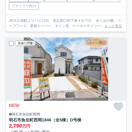
ファミリー向け
JR大久保駅よりバス12分、高丘西口停下車４分です。 めぐみの郷、コ
ープフーズ、業務スーパー、キリン堂、ケーヨーデイツー...
もっと見る
新築一戸建
NEW
明石市魚住町西岡
明石市魚住町西岡1846（全5棟）D号棟
2,790
万円