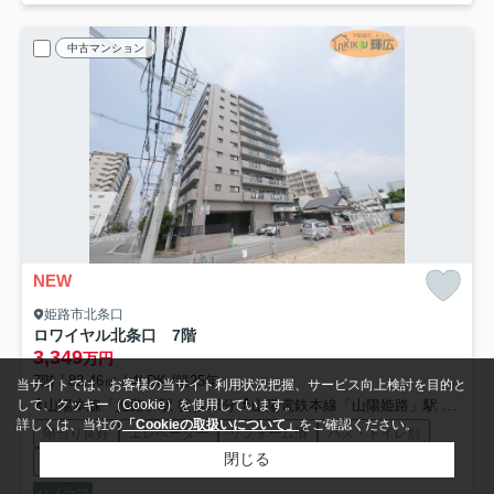
中古マンション
NEW
姫路市北条口
ロワイヤル北条口 7階
3,349
万円
7階 / 83.46㎡ / 4LDK /築25年
当サイトでは、お客様の当サイト利用状況把握、サービス向上検討を目的と
山陽本線「姫路」駅 徒歩13分
山陽電鉄本線「山陽姫路」駅 徒歩15分
して、クッキー（Cookie）を使用しています。
詳しくは、当社の
「Cookieの取扱いについて」
をご確認ください。
陽当り良好
エレベーター
リフォーム済
バス・トイレ別
閉じる
室内洗濯機置場
バルコニー
パノラマ