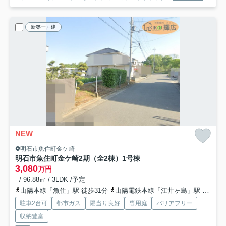
新築一戸建
NEW
明石市魚住町金ケ崎
明石市魚住町金ケ崎2期（全2棟）1号棟
3,080
万円
- / 96.88㎡ / 3LDK /予定
山陽本線「魚住」駅 徒歩31分
山陽電鉄本線「江井ヶ島」駅 徒歩32分
駐車2台可
都市ガス
陽当り良好
専用庭
バリアフリー
収納豊富