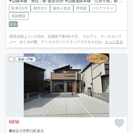
山陽本線「魚住」駅 徒歩31分
山陽電鉄本線「江井ヶ島」駅 徒歩32分
駐車2台可
都市ガス
陽当り良好
専用庭
バリアフリー
収納豊富
新築
JR魚住駅よりバス9分、北浦停下車4分です。 マルアイ、マックスバリ
ュー、めぐみの郷、ディスカウントドラッグコスモスがお...
もっと見る
新築一戸建
NEW
加古川市野口町坂元