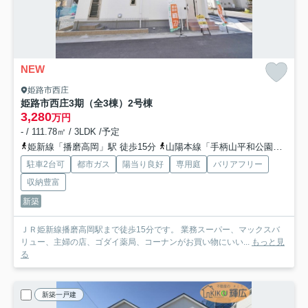
NEW
姫路市西庄
姫路市西庄3期（全3棟）2号棟
3,280
万円
- / 111.78㎡ / 3LDK /予定
姫新線「播磨高岡」駅 徒歩15分
山陽本線「手柄山平和公園」駅 徒歩25分
駐車2台可
都市ガス
陽当り良好
専用庭
バリアフリー
収納豊富
新築
ＪＲ姫新線播磨高岡駅まで徒歩15分です。 業務スーパー、マックスバ
リュー、主婦の店、ゴダイ薬局、コーナンがお買い物にいい...
もっと見
る
新築一戸建