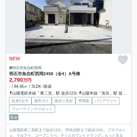
NEW
明石市魚住町西岡
明石市魚住町西岡2458（全4）A号棟
2,790
万円
- / 84.46㎡ / 3LDK /新築
山陽電鉄本線「東二見」駅 徒歩12分
山陽本線「魚住」駅 徒歩15分
駐車2台可
都市ガス
陽当り良好
専用庭
バリアフリー
ウォークインクロゼット
新築
山陽電鉄東二見駅まで徒歩12分、JR魚住駅まで徒歩14分。 プチマルシ
ェ、マルアイ、コープこうべ、ディスカウントドラッグ...
もっと見る