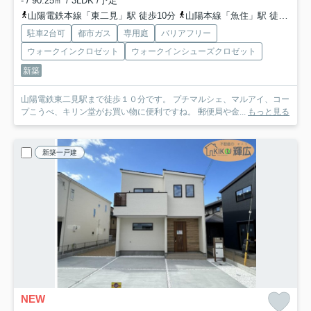
- / 90.25㎡ / 3LDK /予定
山陽電鉄本線「東二見」駅 徒歩10分
山陽本線「魚住」駅 徒歩21分
駐車2台可
都市ガス
専用庭
バリアフリー
ウォークインクロゼット
ウォークインシューズクロゼット
新築
山陽電鉄東二見駅まで徒歩１０分です。 プチマルシェ、マルアイ、コー
プこうべ、キリン堂がお買い物に便利ですね。 郵便局や金...
もっと見る
新築一戸建
NEW