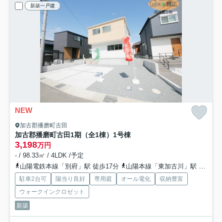
新築一戸建
NEW
加古郡播磨町古田
加古郡播磨町古田1期（全1棟）1号棟
3,198
万円
- / 98.33㎡ / 4LDK /予定
山陽電鉄本線「別府」駅 徒歩17分
山陽本線「東加古川」駅 徒歩35分
駐車2台可
陽当り良好
専用庭
オール電化
収納豊富
ウォークインクロゼット
新築