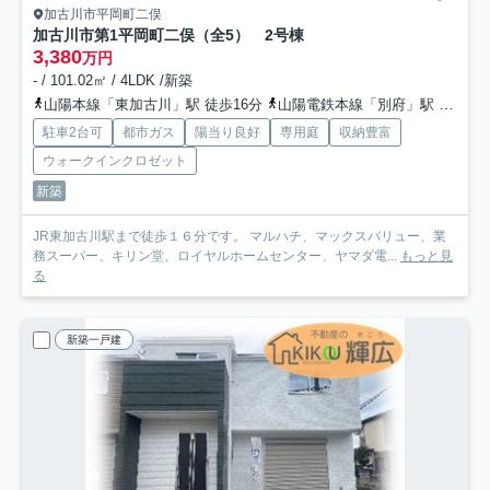
加古川市平岡町二俣
加古川市第1平岡町二俣（全5） 2号棟
3,380
万円
- / 101.02㎡ / 4LDK /新築
山陽本線「東加古川」駅 徒歩16分
山陽電鉄本線「別府」駅 徒歩24分
駐車2台可
都市ガス
陽当り良好
専用庭
収納豊富
ウォークインクロゼット
新築
JR東加古川駅まで徒歩１６分です。 マルハチ、マックスバリュー、業
務スーパー、キリン堂、ロイヤルホームセンター、ヤマダ電...
もっと見
る
新築一戸建