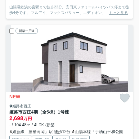
山陽電鉄浜の宮駅まで徒歩22分。安田東ファミールハイツバス停まで徒
歩4分です。 マルアイ、マックスバリュー、エディオン、...
もっと見る
新築一戸建
NEW
姫路市西庄
姫路市西庄4期（全5棟）1号棟
2,698
万円
- / 104.48㎡ / 4LDK /新築
姫新線「播磨高岡」駅 徒歩12分
山陽本線「手柄山平和公園」駅 徒歩25分