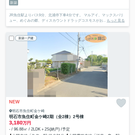
新築
JR魚住駅よりバス9分、北浦停下車4分です。 マルアイ、マックスバリ
ュー、めぐみの郷、ディスカウントドラッグコスモスがお...
もっと見る
新築一戸建
NEW
明石市魚住町金ケ崎
明石市魚住町金ケ崎2期（全2棟）2号棟
3,180
万円
- / 96.88㎡ / 2LDK＋2S(納戸) /予定