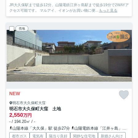
JR大久保駅まで徒歩12分、山陽電鉄江井ヶ島駅まで徒歩19分で2WAYア
クセス可能です。 マルアイ、イオンがお買い物に便...
もっと見る
売地
NEW
明石市大久保町大窪
明石市大久保町大窪 土地
2,550
万円
- / 194.20㎡ / -
山陽本線「大久保」駅 徒歩27分
山陽電鉄本線「江井ヶ島」駅 徒歩49分
都市ガス
電気有
陽当り良好
閑静な住宅地
新婚さん向け