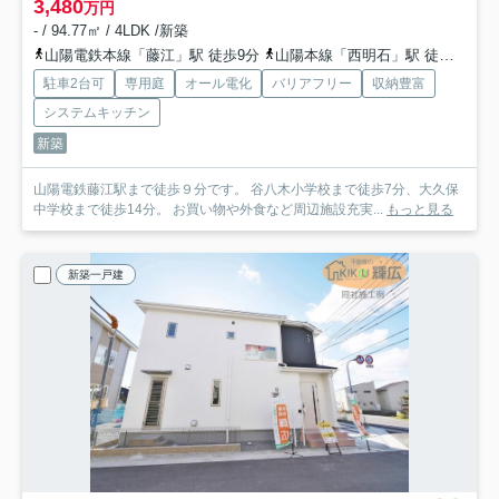
3,480
万円
- / 94.77㎡ / 4LDK /新築
山陽電鉄本線「藤江」駅 徒歩9分
山陽本線「西明石」駅 徒歩24分
駐車2台可
専用庭
オール電化
バリアフリー
収納豊富
システムキッチン
新築
山陽電鉄藤江駅まで徒歩９分です。 谷八木小学校まで徒歩7分、大久保
中学校まで徒歩14分。 お買い物や外食など周辺施設充実...
もっと見る
新築一戸建