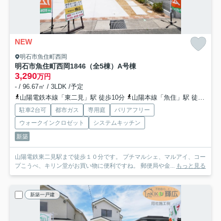
NEW
明石市魚住町西岡
明石市魚住町西岡1846（全5棟）A号棟
3,290
万円
- / 96.67㎡ / 3LDK /予定
山陽電鉄本線「東二見」駅 徒歩10分
山陽本線「魚住」駅 徒歩21分
駐車2台可
都市ガス
専用庭
バリアフリー
ウォークインクロゼット
システムキッチン
新築
山陽電鉄東二見駅まで徒歩１０分です。 プチマルシェ、マルアイ、コー
プこうべ、キリン堂がお買い物に便利ですね。 郵便局や金...
もっと見る
新築一戸建