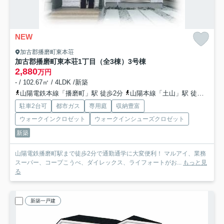
NEW
加古郡播磨町東本荘
加古郡播磨町東本荘1丁目（全3棟）3号棟
2,880
万円
- / 102.67㎡ / 4LDK /新築
山陽電鉄本線「播磨町」駅 徒歩2分
山陽本線「土山」駅 徒歩31分
駐車2台可
都市ガス
専用庭
収納豊富
ウォークインクロゼット
ウォークインシューズクロゼット
新築
山陽電鉄播磨町駅まで徒歩2分で通勤通学に大変便利！ マルアイ、業務
スーパー、コープこうべ、ダイレックス、ライフォートがお...
もっと見
る
新築一戸建