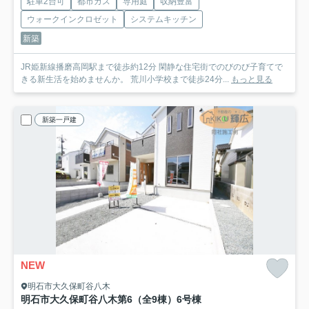
駐車2台可
都市ガス
専用庭
収納豊富
ウォークインクロゼット
システムキッチン
新築
JR姫新線播磨高岡駅まで徒歩約12分 閑静な住宅街でのびのび子育てで
きる新生活を始めませんか。 荒川小学校まで徒歩24分...
もっと見る
新築一戸建
NEW
明石市大久保町谷八木
明石市大久保町谷八木第6（全9棟）6号棟