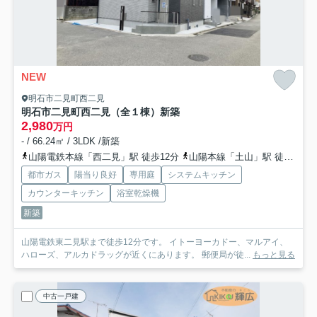
NEW
明石市二見町西二見
明石市二見町西二見（全１棟）新築
2,980
万円
- / 66.24㎡ / 3LDK /新築
山陽電鉄本線「西二見」駅 徒歩12分
山陽本線「土山」駅 徒歩34分
都市ガス
陽当り良好
専用庭
システムキッチン
カウンターキッチン
浴室乾燥機
新築
山陽電鉄東二見駅まで徒歩12分です。 イトーヨーカドー、マルアイ、
ハローズ、アルカドラッグが近くにあります。 郵便局が徒...
もっと見る
中古一戸建