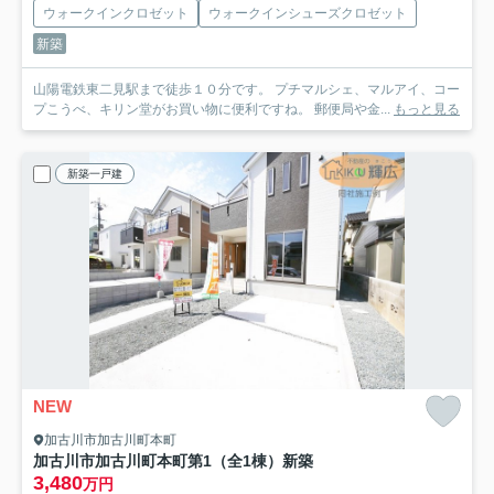
ウォークインクロゼット
ウォークインシューズクロゼット
新築
山陽電鉄東二見駅まで徒歩１０分です。 プチマルシェ、マルアイ、コー
プこうべ、キリン堂がお買い物に便利ですね。 郵便局や金...
もっと見る
新築一戸建
NEW
加古川市加古川町本町
加古川市加古川町本町第1（全1棟）新築
3,480
万円