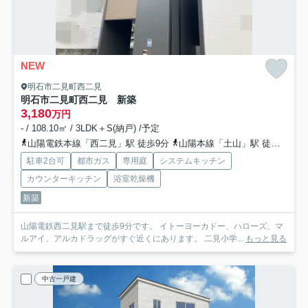
NEW
明石市二見町西二見
明石市二見町西二見 新築
3,180
万円
- / 108.10㎡ / 3LDK＋S(納戸) /予定
山陽電鉄本線「西二見」駅 徒歩9分
山陽本線「土山」駅 徒歩31分
駐車2台可
都市ガス
専用庭
システムキッチン
カウンターキッチン
浴室乾燥機
新築
山陽電鉄西二見駅まで徒歩9分です。 イトーヨーカドー、ハローズ、マ
ルアイ、アルカドラッグがすぐ近くにあります。 二見小学...
もっと見る
中古一戸建