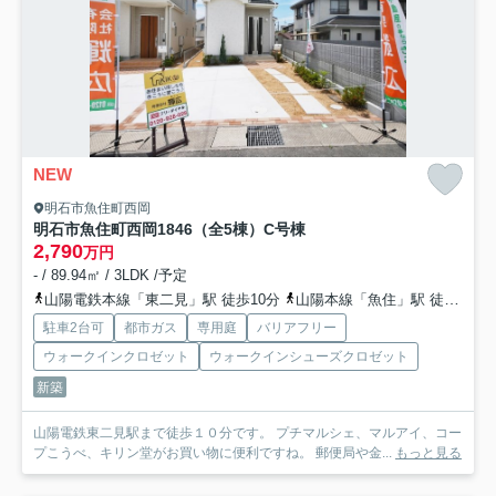
NEW
明石市魚住町西岡
明石市魚住町西岡1846（全5棟）C号棟
2,790
万円
- / 89.94㎡ / 3LDK /予定
山陽電鉄本線「東二見」駅 徒歩10分
山陽本線「魚住」駅 徒歩21分
駐車2台可
都市ガス
専用庭
バリアフリー
ウォークインクロゼット
ウォークインシューズクロゼット
新築
山陽電鉄東二見駅まで徒歩１０分です。 プチマルシェ、マルアイ、コー
プこうべ、キリン堂がお買い物に便利ですね。 郵便局や金...
もっと見る