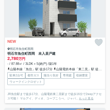
NEW
明石市魚住町西岡
明石市魚住町西岡 未入居戸建
2,780
万円
- / 87.88㎡ / 3LDK＋S(納戸) /築1年
山陽本線「魚住」駅 徒歩17分
山陽電鉄本線「東二見」駅 徒歩16分
駐車2台可
都市ガス
陽当り良好
専用庭
収納豊富
ウォークインクロゼット
JR魚住駅まで徒歩17分、山陽電鉄東二見駅まで徒歩16分で2wayアクセ
ス可能！ マルアイ、ディオ、コープこうべ、ジャパ...
もっと見る