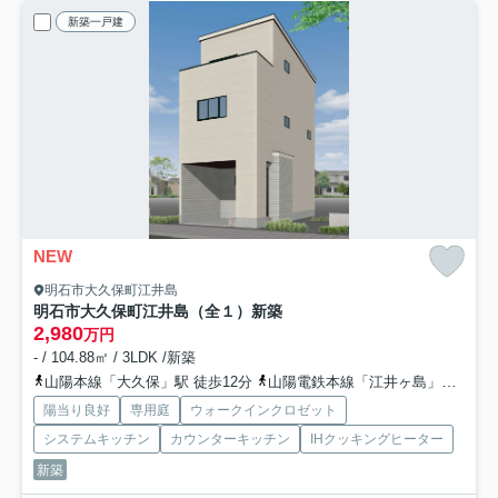
新築一戸建
NEW
明石市大久保町江井島
明石市大久保町江井島（全１）新築
2,980
万円
- / 104.88㎡ / 3LDK /新築
山陽本線「大久保」駅 徒歩12分
山陽電鉄本線「江井ヶ島」駅 徒歩19分
陽当り良好
専用庭
ウォークインクロゼット
システムキッチン
カウンターキッチン
IHクッキングヒーター
新築