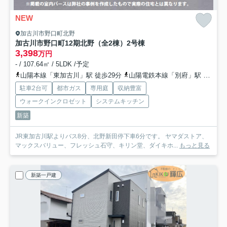
NEW
加古川市野口町北野
加古川市野口町12期北野（全2棟）2号棟
3,398
万円
- / 107.64㎡ / 5LDK /予定
山陽本線「東加古川」駅 徒歩29分
山陽電鉄本線「別府」駅 徒歩56分
駐車2台可
都市ガス
専用庭
収納豊富
ウォークインクロゼット
システムキッチン
新築
JR東加古川駅よりバス8分、北野新田停下車6分です。 ヤマダストア、
マックスバリュー、フレッシュ石守、キリン堂、ダイキホ...
もっと見る
新築一戸建