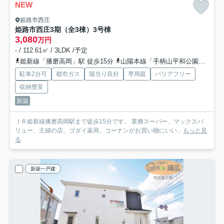
NEW
姫路市西庄
姫路市西庄3期（全3棟）3号棟
3,080
万円
- / 112.61㎡ / 3LDK /予定
姫新線「播磨高岡」駅 徒歩15分
山陽本線「手柄山平和公園」駅 徒歩25分
駐車2台可
都市ガス
陽当り良好
専用庭
バリアフリー
収納豊富
新築
ＪＲ姫新線播磨高岡駅まで徒歩15分です。 業務スーパー、マックスバ
リュー、主婦の店、ゴダイ薬局、コーナンがお買い物にいい...
もっと見
る
新築一戸建