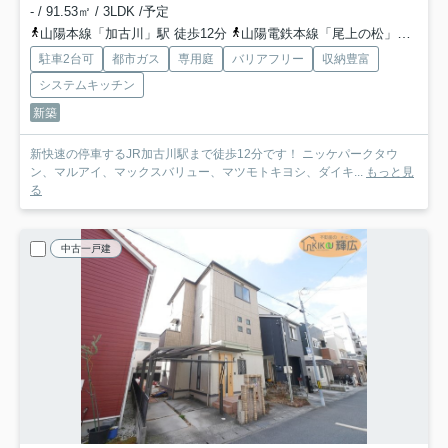
- / 91.53㎡ / 3LDK /予定
山陽本線「加古川」駅 徒歩12分
山陽電鉄本線「尾上の松」駅 徒歩41分
駐車2台可
都市ガス
専用庭
バリアフリー
収納豊富
システムキッチン
新築
新快速の停車するJR加古川駅まで徒歩12分です！ ニッケパークタウ
ン、マルアイ、マックスバリュー、マツモトキヨシ、ダイキ...
もっと見
る
中古一戸建