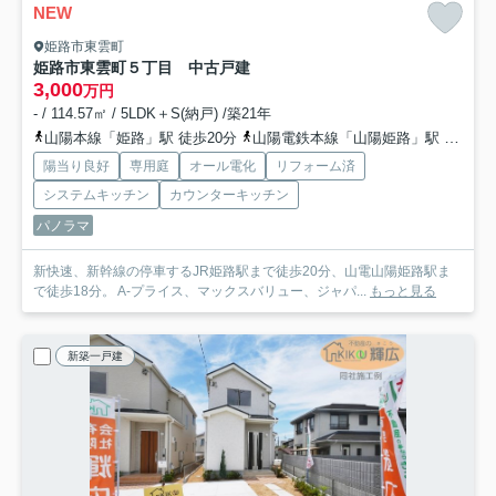
NEW
姫路市東雲町
姫路市東雲町５丁目 中古戸建
3,000
万円
- / 114.57㎡ / 5LDK＋S(納戸) /築21年
山陽本線「姫路」駅 徒歩20分
山陽電鉄本線「山陽姫路」駅 徒歩18分
陽当り良好
専用庭
オール電化
リフォーム済
システムキッチン
カウンターキッチン
パノラマ
新快速、新幹線の停車するJR姫路駅まで徒歩20分、山電山陽姫路駅ま
で徒歩18分。 A-プライス、マックスバリュー、ジャパ...
もっと見る
新築一戸建