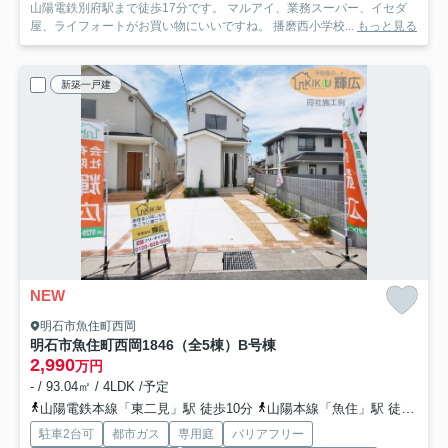
山陽電鉄別府駅まで徒歩17分です。 マルアイ、業務スーパー、イセダ
屋、ライフォートがお買い物にいいですね。 播磨西小学校...
もっと見る
新築一戸建
NEW
明石市魚住町西岡
明石市魚住町西岡1846（全5棟）B号棟
2,990
万円
- / 93.04㎡ / 4LDK /予定
山陽電鉄本線「東二見」駅 徒歩10分
山陽本線「魚住」駅 徒歩21分
駐車2台可
都市ガス
専用庭
バリアフリー