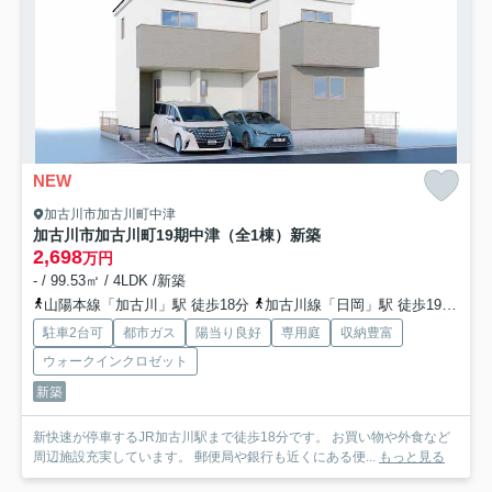
NEW
加古川市加古川町中津
加古川市加古川町19期中津（全1棟）新築
2,698
万円
- / 99.53㎡ / 4LDK /新築
山陽本線「加古川」駅 徒歩18分
加古川線「日岡」駅 徒歩19分
山
駐車2台可
都市ガス
陽当り良好
専用庭
収納豊富
ウォークインクロゼット
新築
新快速が停車するJR加古川駅まで徒歩18分です。 お買い物や外食など
周辺施設充実しています。 郵便局や銀行も近くにある便...
もっと見る