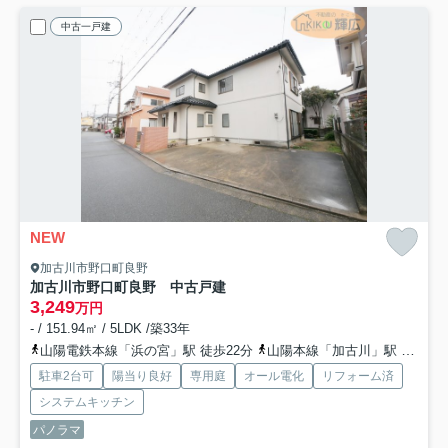
中古一戸建
NEW
加古川市野口町良野
加古川市野口町良野 中古戸建
3,249
万円
- / 151.94㎡ / 5LDK /築33年
山陽電鉄本線「浜の宮」駅 徒歩22分
山陽本線「加古川」駅 徒歩33分
駐車2台可
陽当り良好
専用庭
オール電化
リフォーム済
システムキッチン
パノラマ