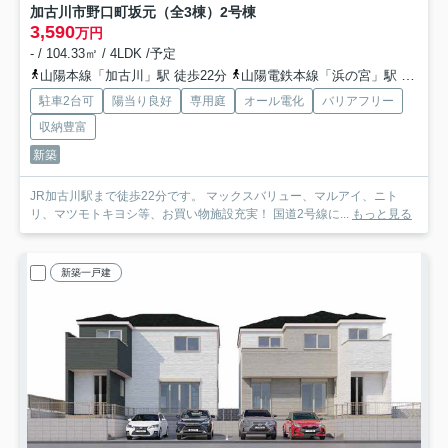
加古川市野口町坂元（全3棟）2号棟
3,590
万円
- / 104.33㎡ / 4LDK /予定
山陽本線「加古川」駅 徒歩22分
山陽電鉄本線「浜の宮」駅 徒歩36分
駐車2台可
陽当り良好
専用庭
オール電化
バリアフリー
収納豊富
新築
JR加古川駅まで徒歩22分です。 マックスバリュー、マルアイ、ニト
リ、マツモトキヨシ等、お買い物施設充実！ 国道2号線に...
もっと見る
新築一戸建