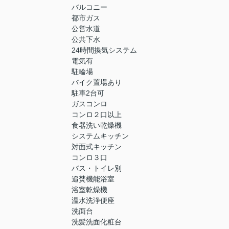
バルコニー
都市ガス
公営水道
公共下水
24時間換気システム
電気有
駐輪場
バイク置場あり
駐車2台可
ガスコンロ
コンロ２口以上
食器洗い乾燥機
システムキッチン
対面式キッチン
コンロ３口
バス・トイレ別
追焚機能浴室
浴室乾燥機
温水洗浄便座
洗面台
洗髪洗面化粧台