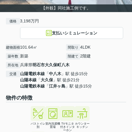
【外観】同社施工例です。
3,198万円
価格
支払いシミュレーション
101.64㎡
4LDK
建物面積
間取り
新築
2階建
築年数
階建て
兵庫県
明石市
大久保町八木
所在地
山陽電鉄本線
「
中八木
」駅 徒歩15分
交通
山陽本線
「
大久保
」駅 徒歩21分
山陽電鉄本線
「
江井ヶ島
」駅 徒歩15分
物件の特徴
バストイレ
室内洗濯機
TVモニタ
カウンター
別
置場
付きインタ
キッチン
ーホン