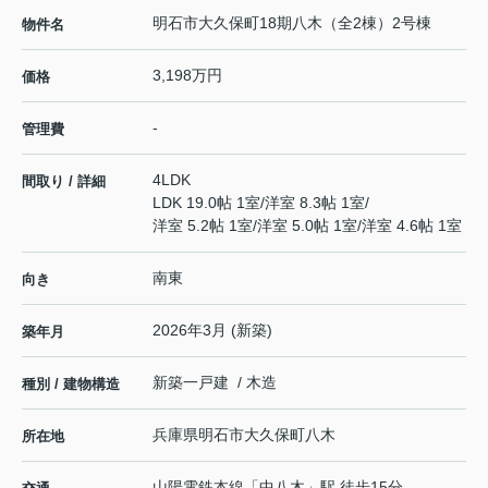
明石市大久保町18期八木（全2棟）2号棟
物件名
3,198万円
価格
-
管理費
4LDK
間取り / 詳細
LDK 19.0帖 1室
/
洋室 8.3帖 1室
/
洋室 5.2帖 1室
/
洋室 5.0帖 1室
/
洋室 4.6帖 1室
南東
向き
2026年3月 (新築)
築年月
新築一戸建 / 木造
種別 / 建物構造
兵庫県
明石市
大久保町八木
所在地
山陽電鉄本線
「
中八木
」駅 徒歩15分