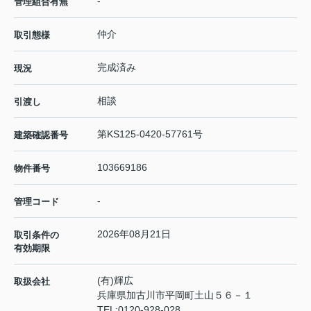
-
管理組合有無
仲介
取引態様
完成済み
現況
相談
引渡し
第KS125-0420-57761号
建築確認番号
103669186
物件番号
-
管理コード
2026年08月21日
取引条件の
有効期限
(有)輝広
取扱会社
兵庫県加古川市平岡町土山５６－１
TEL:
0120-928-028