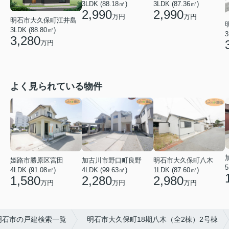
3LDK (88.18㎡)
3LDK (87.36㎡)
2,990
2,990
万円
万円
明石市大久保町江井島
3LDK (88.80㎡)
3
3,280
万円
よく見られている物件
姫路市勝原区宮田
加古川市野口町良野
明石市大久保町八木
5
4LDK (91.08㎡)
4LDK (99.63㎡)
1LDK (87.60㎡)
1,580
2,280
2,980
万円
万円
万円
明石市の戸建検索一覧
明石市大久保町18期八木（全2棟）2号棟