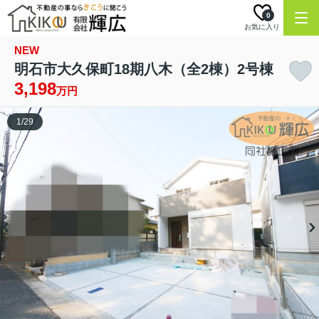
0
お気に入り
NEW
明石市大久保町18期八木（全2棟）2号棟
3,198
万円
1
/
29