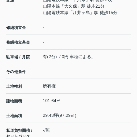
交通
山陽本線
「
大久保
」駅 徒歩21分
山陽電鉄本線
「
江井ヶ島
」駅 徒歩15分
-
修繕積立金
-
修繕積立基金
有(2台) / 0円 車種による。
駐車場 / 月額
その他条件
所有権
土地権利
101.64㎡
建物面積
29.43坪(97.29㎡)
土地面積
-/無
私道負担面積 /
セットバック