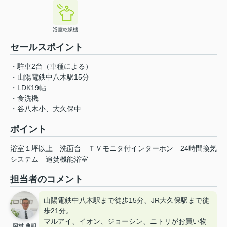
浴室乾燥機
セールスポイント
・駐車2台（車種による）
・山陽電鉄中八木駅15分
・LDK19帖
・食洗機
・谷八木小、大久保中
ポイント
浴室１坪以上
洗面台
ＴＶモニタ付インターホン
24時間換気
システム
追焚機能浴室
担当者のコメント
山陽電鉄中八木駅まで徒歩15分、JR大久保駅まで徒
歩21分。
マルアイ、イオン、ジョーシン、ニトリがお買い物
岡村 典明