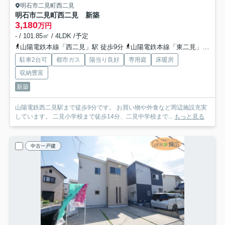
明石市二見町西二見
明石市二見町西二見 新築
3,180
万円
- / 101.85㎡ / 4LDK /予定
山陽電鉄本線「西二見」駅 徒歩9分
山陽電鉄本線「東二見」駅 徒歩14分
駐車2台可
都市ガス
陽当り良好
専用庭
床暖房
収納豊富
新築
山陽電鉄西二見駅まで徒歩9分です。 お買い物や外食など周辺施設充実
しています。 二見小学校まで徒歩14分、二見中学校まで...
もっと見る
中古一戸建