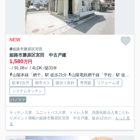
NEW
姫路市勝原区宮田
姫路市勝原区宮田 中古戸建
1,580
万円
- / 91.08㎡ / 4LDK /築31年
山陽本線「網干」駅 徒歩21分
山陽電鉄網干線「平松」駅 徒歩29分
駐車2台可
都市ガス
陽当り良好
専用庭
リフォーム済
システムキッチン
パノラマ
キッチン入替、ユニットバス入替、トイレ入替、洗面化粧台入替こだわ
りポイント満載の姫路市勝原区宮田 中古戸建。徒歩12分の...
もっと見
る