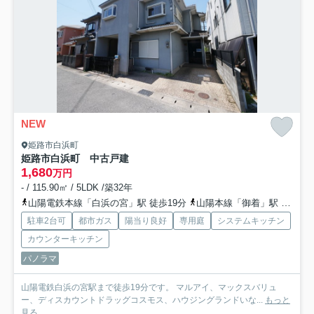
NEW
姫路市白浜町
姫路市白浜町 中古戸建
1,680
万円
- / 115.90㎡ / 5LDK /築32年
山陽電鉄本線「白浜の宮」駅 徒歩19分
山陽本線「御着」駅 徒歩45分
駐車2台可
都市ガス
陽当り良好
専用庭
システムキッチン
カウンターキッチン
パノラマ
山陽電鉄白浜の宮駅まで徒歩19分です。 マルアイ、マックスバリュ
ー、ディスカウントドラッグコスモス、ハウジングランドいな...
もっと
見る