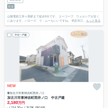
新築
山陽電鉄江井ヶ島駅まで徒歩9分です。 エーコープ、ウェルシアが近く
にあります。ハローズ、ラ・ムーもいいですね。 明石市江...
もっと見る
中古一戸建
NEW
加古川市東神吉町西井ノ口
加古川市東神吉町西井ノ口 中古戸建
2,180
万円
- / 114.20㎡ / 3LDK /築14年