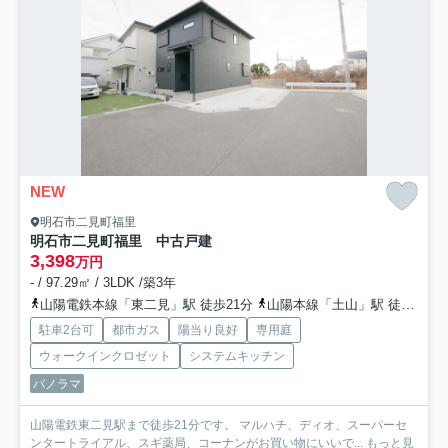
NEW
明石市二見町福里
明石市二見町福里 中古戸建
3,398
万円
- / 97.29㎡ / 3LDK /築3年
山陽電鉄本線「東二見」駅 徒歩21分
山陽本線「土山」駅 徒歩21分
駐車2台可
都市ガス
陽当り良好
専用庭
ウォークインクロゼット
システムキッチン
パノラマ
山陽電鉄東二見駅まで徒歩21分です。 マルハチ、ディオ、スーパーセ
ンタートライアル、スギ薬局、コーナンがお買い物にいいで...
もっと見