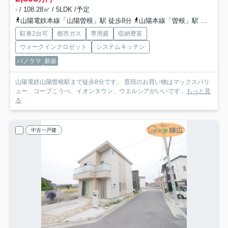
- / 108.28㎡ / 5LDK /予定
山陽電鉄本線「山陽曽根」駅 徒歩8分
山陽本線「曽根」駅 徒歩39分
駐車2台可
都市ガス
専用庭
収納豊富
ウォークインクロゼット
システムキッチン
パノラマ
新築
山陽電鉄山陽曽根駅まで徒歩8分です。 普段のお買い物はマックスバリ
ュー、コープこうべ、イオンタウン、ウエルシアがいいです...
もっと見
る
中古一戸建