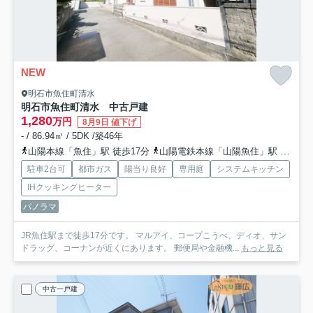
NEW
明石市魚住町清水
明石市魚住町清水 中古戸建
1,280
万円
8月9日 値下げ
- / 86.94㎡ / 5DK /築46年
山陽本線「魚住」駅 徒歩17分
山陽電鉄本線「山陽魚住」駅 徒歩30分
駐車2台可
都市ガス
陽当り良好
専用庭
システムキッチン
IHクッキングヒーター
パノラマ
JR魚住駅まで徒歩17分です。 マルアイ、コープこうべ、ディオ、サン
ドラッグ、コーナンが近くにあります。 郵便局や金融機...
もっと見る
中古一戸建