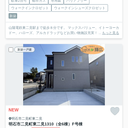
駐車2台可
都市ガス
専用庭
バリアフリー
ウォークインクロゼット
ウォークインシューズクロゼット
新築
山陽電鉄東二見駅まで徒歩８分です。 マックスバリュー、イトーヨーカ
ドー、ハローズ、アルカドラッグなどお買い物施設充実！ ...
もっと見る
新築一戸建
NEW
明石市二見町東二見
明石市二見町東二見1310（全6棟）F号棟