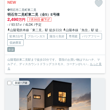
NEW
明石市二見町東二見
明石市二見町東二見（全5）E号棟
2,490
万円
7月30日 値下げ
- / 93.57㎡ / 4LDK /予定
山陽電鉄本線「東二見」駅 徒歩11分
山陽本線「魚住」駅 徒歩19分
駐車2台可
プロパンガス
陽当り良好
専用庭
バリアフリー
収納豊富
新築
山陽電鉄東二見駅まで徒歩10分です。 普段のお買い物はマルハチ、マ
ルアイ、ディスカウントドラッグコスモス、コーナンがいい...
もっと見
る
新築一戸建