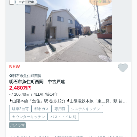
中古一戸建
NEW
明石市魚住町西岡
明石市魚住町西岡 中古戸建
2,480
万円
- / 106.40㎡ / 4LDK /築14年
山陽本線「魚住」駅 徒歩12分
山陽電鉄本線「東二見」駅 徒歩13分
駐車2台可
都市ガス
専用庭
システムキッチン
カウンターキッチン
バス・トイレ別
パノラマ