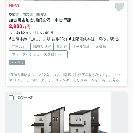
NEW
加古川市加古川町友沢
加古川市加古川町友沢 中古戸建
2,980
万円
- / 105.92㎡ / 4LDK /築9年
山陽本線「加古川」駅 徒歩35分
山陽電鉄本線「高砂」駅 徒歩36分
駐車2台可
陽当り良好
専用庭
オール電化
床暖房
ウォークインシューズクロゼット
パノラマ
JR加古川駅よりバス12分、加古川南高校前停下車徒歩9分です。 マック
スバリュー、ハローズ、ケーズデンキ、モリスホームセ...
もっと見る
新築一戸建