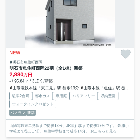
NEW
明石市魚住町西岡
明石市魚住町西岡22期（全1棟）新築
2,880
万円
- / 95.84㎡ / 3LDK /新築
山陽電鉄本線「東二見」駅 徒歩13分
山陽本線「魚住」駅 徒歩17分
駐車2台可
都市ガス
専用庭
バリアフリー
収納豊富
ウォークインクロゼット
パノラマ
新築
山陽電鉄東二見駅まで徒歩13分、JR魚住駅まで徒歩17分です。 錦浦小
学校まで徒歩17分、魚住中学校まで徒歩14分。 お...
もっと見る