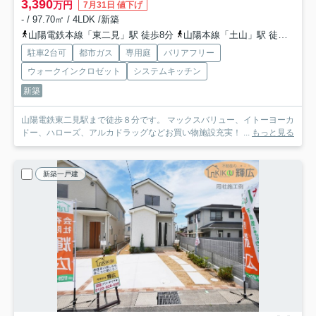
3,390
万円
7月31日 値下げ
- / 97.70㎡ / 4LDK /新築
山陽電鉄本線「東二見」駅 徒歩8分
山陽本線「土山」駅 徒歩33分
駐車2台可
都市ガス
専用庭
バリアフリー
ウォークインクロゼット
システムキッチン
新築
山陽電鉄東二見駅まで徒歩８分です。 マックスバリュー、イトーヨーカ
ドー、ハローズ、アルカドラッグなどお買い物施設充実！ ...
もっと見る
新築一戸建