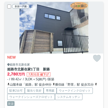
新築一戸建
NEW
姫路市北新在家
姫路市北新在家1丁目 新築
2,780
万円
7月31日 値下げ
- / 89.42㎡ / 3LDK＋S(納戸) /新築
山陽本線「姫路」駅 徒歩44分
播但線「野里」駅 徒歩31分
播但線
駐車2台可
陽当り良好
専用庭
ウォークインクロゼット
ウォークインシューズクロゼット
システムキッチン
新築