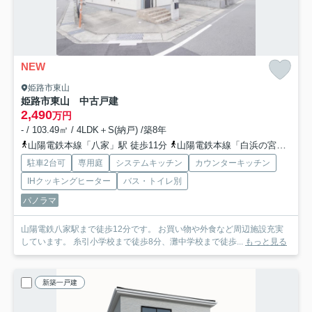
NEW
姫路市東山
姫路市東山 中古戸建
2,490
万円
- / 103.49㎡ / 4LDK＋S(納戸) /築8年
山陽電鉄本線「八家」駅 徒歩11分
山陽電鉄本線「白浜の宮」駅 徒歩22分
駐車2台可
専用庭
システムキッチン
カウンターキッチン
IHクッキングヒーター
バス・トイレ別
パノラマ
山陽電鉄八家駅まで徒歩12分です。 お買い物や外食など周辺施設充実
しています。 糸引小学校まで徒歩8分、灘中学校まで徒歩...
もっと見る
新築一戸建