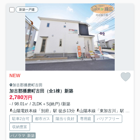
新築一戸建
NEW
加古郡播磨町古田
加古郡播磨町古田（全1棟）新築
2,780
万円
- / 98.01㎡ / 2LDK＋S(納戸) /新築
山陽電鉄本線「別府」駅 徒歩13分
山陽本線「東加古川」駅 徒歩39分
駐車2台可
都市ガス
陽当り良好
専用庭
バリアフリー
収納豊富
パノラマ
新築