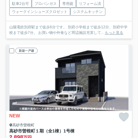
駐車2台可
プロパンガス
専用庭
リフォーム済
ウォークインシューズクロゼット
システムキッチン
山陽電鉄別府駅まで徒歩6分です。 別府小学校まで徒歩12分、別府中学
校まで徒歩7分。 お買い物や外食など周辺施設充実して...
もっと見る
新築一戸建
NEW
高砂市曽根町
高砂市曽根町１期（全1棟）1号棟
2,898
万円