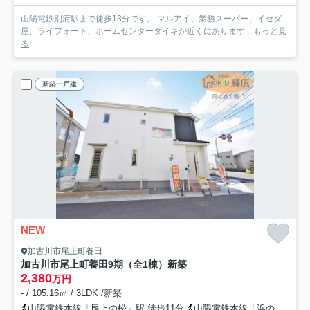
山陽電鉄別府駅まで徒歩13分です。 マルアイ、業務スーパー、イセダ
屋、ライフォート、ホームセンターダイキが近くにあります...
もっと見
る
新築一戸建
NEW
加古川市尾上町養田
加古川市尾上町養田9期（全1棟）新築
2,380
万円
- / 105.16㎡ / 3LDK /新築
山陽電鉄本線「尾上の松」駅 徒歩11分
山陽電鉄本線「浜の宮」駅 徒歩24分