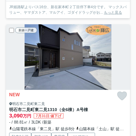
JR姫路駅よりバス16分、新在家本町２丁目停下車4分です。 マックスバ
リュー、ヤマダストア、マルアイ、ゴダイドラッグがお...
もっと見る
新築一戸建
NEW
明石市二見町東二見
明石市二見町東二見1310（全6棟）A号棟
3,090
万円
7月31日 値下げ
- / 88.81㎡ / 3LDK /新築
山陽電鉄本線「東二見」駅 徒歩8分
山陽本線「土山」駅 徒歩33分