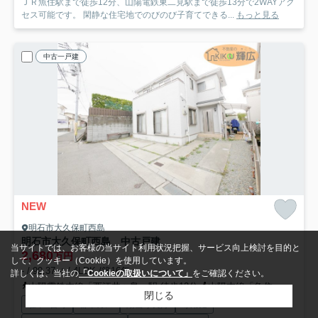
ＪＲ魚住駅まで徒歩12分、山陽電鉄東二見駅まで徒歩13分で2WAYアク
セス可能です。 閑静な住宅地でのびのび子育てできる...
もっと見る
中古一戸建
NEW
明石市大久保町西島
明石市大久保町西島 中古戸建
当サイトでは、お客様の当サイト利用状況把握、サービス向上検討を目的と
2,680
万円
して、クッキー（Cookie）を使用しています。
- / 99.37㎡ / 4LDK /築16年
詳しくは、当社の
「Cookieの取扱いについて」
をご確認ください。
山陽電鉄本線「西江井ヶ島」駅 徒歩12分
山陽本線「魚住」駅 徒歩32分
閉じる
駐車2台可
都市ガス
陽当り良好
専用庭