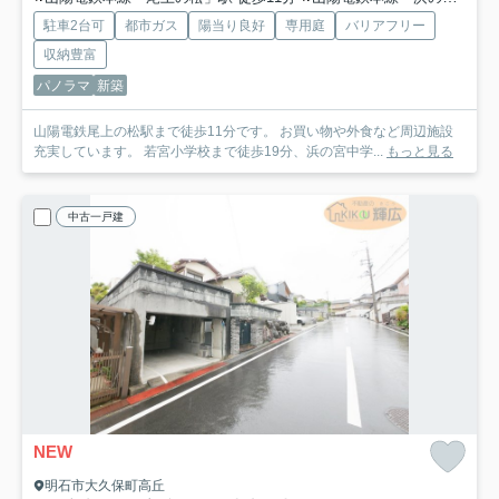
駐車2台可
都市ガス
陽当り良好
専用庭
バリアフリー
収納豊富
パノラマ
新築
山陽電鉄尾上の松駅まで徒歩11分です。 お買い物や外食など周辺施設
充実しています。 若宮小学校まで徒歩19分、浜の宮中学...
もっと見る
中古一戸建
NEW
明石市大久保町高丘