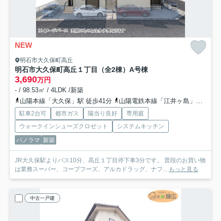
NEW
明石市大久保町高丘
明石市大久保町高丘１丁目（全2棟）A号棟
3,690
万円
- / 98.53㎡ / 4LDK /新築
山陽本線「大久保」駅 徒歩41分
山陽電鉄本線「江井ヶ島」駅 徒歩63分
駐車2台可
都市ガス
陽当り良好
専用庭
ウォークインシューズクロゼット
システムキッチン
パノラマ
新築
JR大久保駅よりバス10分、高丘１丁目停下車3分です。 普段のお買い物
は業務スーパー、コープフーズ、アルカドラッグ、ナフ...
もっと見る
中古一戸建