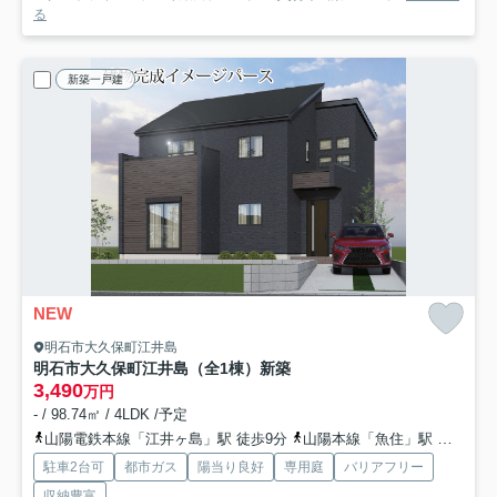
る
新築一戸建
NEW
明石市大久保町江井島
明石市大久保町江井島（全1棟）新築
3,490
万円
- / 98.74㎡ / 4LDK /予定
山陽電鉄本線「江井ヶ島」駅 徒歩9分
山陽本線「魚住」駅 徒歩33分
駐車2台可
都市ガス
陽当り良好
専用庭
バリアフリー
収納豊富