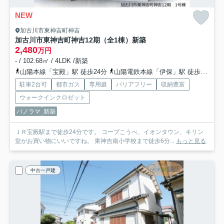
NEW
加古川市東神吉町神吉
加古川市東神吉町神吉12期（全1棟）新築
2,480
万円
- / 102.68㎡ / 4LDK /新築
山陽本線「宝殿」駅 徒歩24分
山陽電鉄本線「伊保」駅 徒歩63分
駐車2台可
都市ガス
専用庭
バリアフリー
収納豊富
ウォークインクロゼット
パノラマ
新築
ＪＲ宝殿駅まで徒歩24分です。 コープこうべ、イオンタウン、キリン
堂がお買い物にいいですね。 東神吉南小学校まで徒歩6分...
もっと見る
中古一戸建