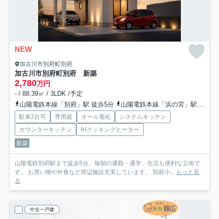
NEW
加古川市別府町別府
加古川市別府町別府 新築
2,780
万円
- / 88.39㎡ / 3LDK /予定
山陽電鉄本線「別府」駅 徒歩5分
山陽電鉄本線「浜の宮」駅 徒歩27分
駐車2台可
専用庭
オール電化
システムキッチン
カウンターキッチン
IHクッキングヒーター
新築
山陽電鉄別府駅まで徒歩5分、毎朝の通勤・通学、生活も便利な立地で
す。 お買い物や外食など周辺施設充実しています。 別府小...
もっと見
る
中古一戸建