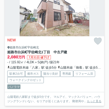
NEW
姫路市白浜町宇佐崎北
姫路市白浜町宇佐崎北1丁目 中古戸建
2,080
万円
7月31日 値下げ
- / 115.92㎡ / 4LDK＋S(納戸) /築21年
山陽電鉄本線「八家」駅 徒歩5分
山陽本線「御着」駅 徒歩53分
山
駐車2台可
都市ガス
陽当り良好
専用庭
リフォーム済
ウォークインクロゼット
パノラマ
山陽電鉄八家駅まで徒歩5分です。 マルアイ、マックスバリュー、ハウ
ジングランドいない、セリアが近くにあります。 郵便局や...
もっと見る