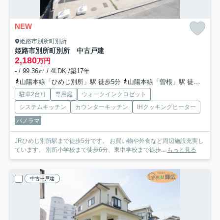
NEW
姫路市別所町別所
姫路市別所町別所 中古戸建
2,180
万円
- / 99.36㎡ / 4LDK /築17年
山陽本線「ひめじ別所」駅 徒歩5分
山陽本線「曽根」駅 徒歩26分
駐車2台可
専用庭
ウォークインクロゼット
システムキッチン
カウンターキッチン
IHクッキングヒーター
パノラマ
JRひめじ別所駅まで徒歩5分です。 お買い物や外食など周辺施設充実し
ています。 別所小学校まで徒歩6分、東中学校まで徒歩...
もっと見る
中古一戸建