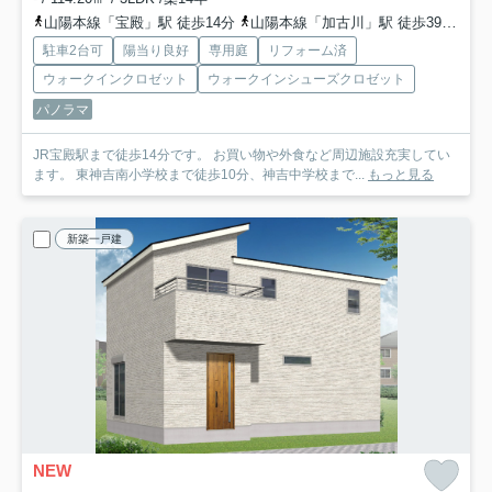
山陽本線「宝殿」駅 徒歩14分
山陽本線「加古川」駅 徒歩39分
加
駐車2台可
陽当り良好
専用庭
リフォーム済
ウォークインクロゼット
ウォークインシューズクロゼット
パノラマ
JR宝殿駅まで徒歩14分です。 お買い物や外食など周辺施設充実してい
ます。 東神吉南小学校まで徒歩10分、神吉中学校まで...
もっと見る
新築一戸建
NEW