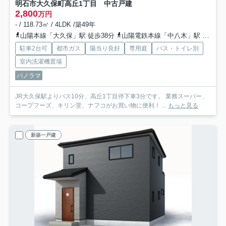
明石市大久保町高丘1丁目 中古戸建
2,800
万円
- / 118.73㎡ / 4LDK /築49年
山陽本線「大久保」駅 徒歩38分
山陽電鉄本線「中八木」駅 徒歩58分
駐車2台可
都市ガス
陽当り良好
専用庭
バス・トイレ別
室内洗濯機置場
パノラマ
JR大久保駅よりバス10分、高丘1丁目停下車3分です。 業務スーパー、
コープフーズ、キリン堂、ナフコがお買い物に便利！ ...
もっと見る
新築一戸建