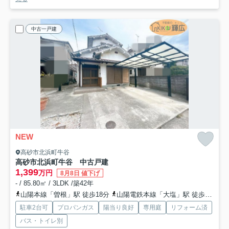
中古一戸建
NEW
高砂市北浜町牛谷
高砂市北浜町牛谷 中古戸建
1,399
万円
8月8日 値下げ
- / 85.80㎡ / 3LDK /築42年
山陽本線「曽根」駅 徒歩18分
山陽電鉄本線「大塩」駅 徒歩28分
駐車2台可
プロパンガス
陽当り良好
専用庭
リフォーム済
バス・トイレ別