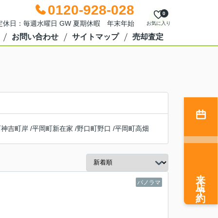
0120-928-028
0
0 定休日：毎週水曜日 GW 夏期休暇 年末年始
お気に入り
お問い合わせ
サイトマップ
売却査定
西神吉町岸
/
平岡町新在家
/
野口町野口
/
平岡町高畑
来店予約
パノラマ