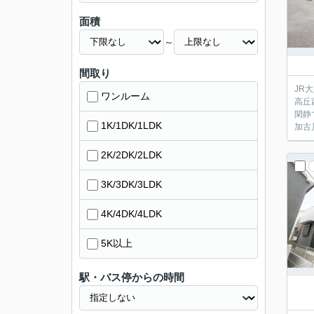
面積
～
間取り
JR
ワンルーム
高丘
閑静
1K/1DK/1LDK
加古
2K/2DK/2LDK
3K/3DK/3LDK
4K/4DK/4LDK
5K以上
駅・バス停からの時間