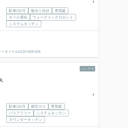
駐車2台可
陽当り良好
専用庭
オール電化
ウォークインクロゼット
システムキッチン
ヤル0120-928-028
パノラマ
入
駐車2台可
都市ガス
専用庭
バリアフリー
システムキッチン
カウンターキッチン