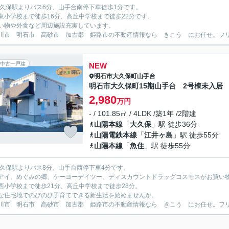
大久保駅よりバス6分、山手台南停下車徒歩1分です。
東小学校まで徒歩16分、高丘中学校まで徒歩22分です。
い物や外食など周辺施設充実しています。
川市 明石市 高砂市 加古郡 姫路市の不動産情報なら きこう にお任せ。フリーダイ
中古一戸建
NEW
明石市
大久保町山手台
明石市大久保町15期山手台 2号棟未入居
2,980
万円
- / 101.85㎡ / 4LDK /築1年 /2階建
山陽本線
「
大久保
」駅 徒歩36分
山陽電鉄本線
「
江井ヶ島
」駅 徒歩55分
山陽本線
「
魚住
」駅 徒歩55分
大久保駅よりバス8分、山手台西停下車4分です。
アイ、めぐみの郷、ケーヨーデイツー、ディスカウントドラッグコスモスがお買い
西小学校まで徒歩21分、高丘中学校まで徒歩28分。
な住宅地でのびのび子育てできる新生活を始めませんか。
川市 明石市 高砂市 加古郡 姫路市の不動産情報なら きこう にお任せ。フリーダイ