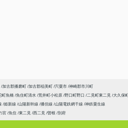
加古郡播磨町
加古郡稲美町
宍粟市
神崎郡市川町
陀町魚橋
魚住町清水
荒井町小松原
野口町野口
二見町東二見
大久保
線
姫新線
山陽新幹線
播但線
山陽電鉄網干線
神鉄粟生線
の宮
魚住
東二見
西二見
曽根
別府