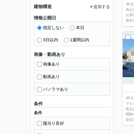
JR
建物構造
追加する
高丘
お買
情報公開日
加古
指定しない
本日
3日以内
1週間以内
画像・動画あり
画像あり
動画あり
パノラマあり
JR
条件
マル
高丘
条件
閑静
加古
陽当り良好