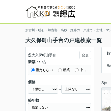
加古川・明石・加古郡・高砂・姫路の一戸建て・土地・マ
大久保町山手台の戸建検索一覧
お
大久保町山手台
変更
新築・中古
魚
指定しない
新築
中古
価格
3
件
～
築年数