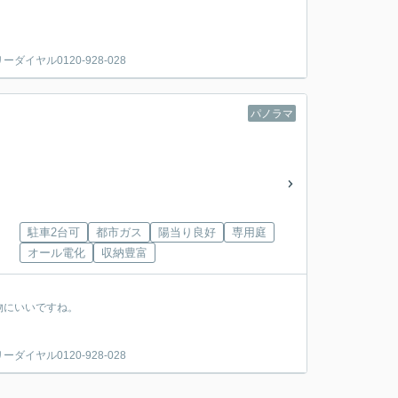
ヤル0120-928-028
パノラマ
駐車2台可
都市ガス
陽当り良好
専用庭
オール電化
収納豊富
物にいいですね。
ヤル0120-928-028