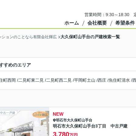
営業時間：9:30～18:3
ホーム
会社概要
希望条件
大久保町山手台の戸建検索一覧
ンションのことなら有限会社輝広
すすめのエリア
住町西岡
/
二見町東二見
/
二見町西二見
/
平岡町土山
/
西庄
/
魚住町清水
/
中古一戸建
NEW
明石市
大久保町山手台
明石市大久保町山手台3丁目 中古戸建
3,780
万円