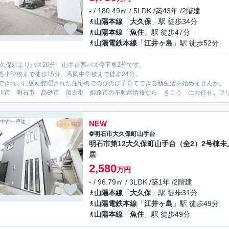
- / 180.49㎡ / 5LDK /築43年 /2階建
山陽本線
「
大久保
」駅 徒歩34分
山陽本線
「
魚住
」駅 徒歩47分
山陽電鉄本線
「
江井ヶ島
」駅 徒歩52分
大久保駅よりバス20分、山手台西バス停下車2分です。
西小学校まで徒歩15分、高岡中学校まで徒歩24分。
できれいに区画整理された住宅街でのびのび子育てできる新生活を始めませんか。
川市 明石市 高砂市 加古郡 姫路市の不動産情報なら きこう にお任せ。フリーダイ
中古一戸建
NEW
明石市
大久保町山手台
明石市第12大久保町山手台（全2）2号棟未
居
2,580
万円
- / 96.79㎡ / 3LDK /築1年 /2階建
山陽本線
「
大久保
」駅 徒歩31分
山陽電鉄本線
「
江井ヶ島
」駅 徒歩49分
山陽本線
「
魚住
」駅 徒歩49分