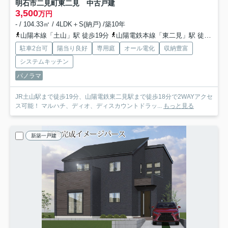
明石市二見町東二見 中古戸建
3,500
万円
- / 104.33㎡ / 4LDK＋S(納戸) /築10年
山陽本線「土山」駅 徒歩19分
山陽電鉄本線「東二見」駅 徒歩18分
駐車2台可
陽当り良好
専用庭
オール電化
収納豊富
システムキッチン
パノラマ
JR土山駅まで徒歩19分、山陽電鉄東二見駅まで徒歩18分で2WAYアクセ
ス可能！ マルハチ、ディオ、ディスカウントドラッ...
もっと見る
新築一戸建