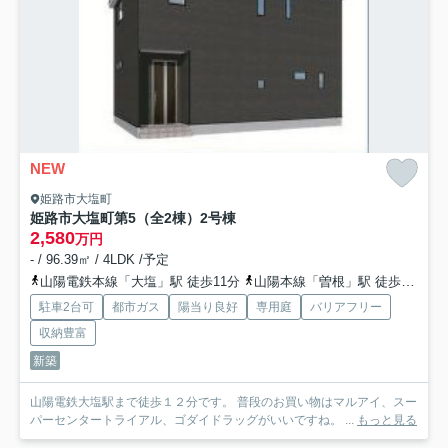
NEW
姫路市大塩町
姫路市大塩町第5（全2棟）2号棟
2,580
万円
- / 96.39㎡ / 4LDK /予定
山陽電鉄本線「大塩」駅 徒歩11分
山陽本線「曽根」駅 徒歩34分
駐車2台可
都市ガス
陽当り良好
専用庭
バリアフリー
収納豊富
新築
山陽電鉄大塩駅まで徒歩１２分です。 普段のお買い物はマルアイ、スー
パーセンタートライアル、ゴダイドラッグがいいですね。 ...
もっと見る