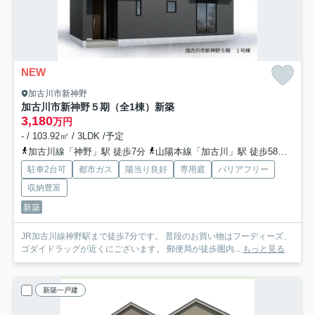
NEW
加古川市新神野
加古川市新神野５期（全1棟）新築
3,180
万円
- / 103.92㎡ / 3LDK /予定
加古川線「神野」駅 徒歩7分
山陽本線「加古川」駅 徒歩58分
加古
駐車2台可
都市ガス
陽当り良好
専用庭
バリアフリー
収納豊富
新築
JR加古川線神野駅まで徒歩7分です。 普段のお買い物はフーディーズ、
ゴダイドラッグが近くにございます。 郵便局が徒歩圏内...
もっと見る
新築一戸建