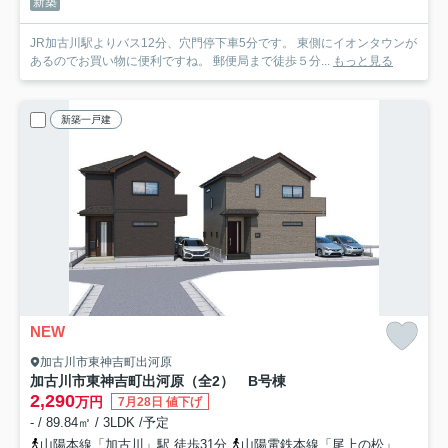
新築
JR加古川駅よりバス12分、穴門停下車5分です。 東側にイオンタウンが
あるのでお買い物に便利ですね。 郵便局まで徒歩５分...
もっと見る
新築一戸建
NEW
加古川市東神吉町出河原
加古川市東神吉町出河原（全2） B号棟
2,290
万円
7月28日 値下げ
- / 89.84㎡ / 3LDK /予定
山陽本線「加古川」駅 徒歩31分
山陽電鉄本線「尾上の松」駅 徒歩58分