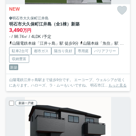
NEW
明石市大久保町江井島
明石市大久保町江井島（全1棟）新築
3,490
万円
- / 98.74㎡ / 4LDK /予定
山陽電鉄本線「江井ヶ島」駅 徒歩9分
山陽本線「魚住」駅 徒歩33分
駐車2台可
都市ガス
陽当り良好
専用庭
バリアフリー
収納豊富
新築
山陽電鉄江井ヶ島駅まで徒歩9分です。 エーコープ、ウェルシアが近く
にあります。ハローズ、ラ・ムーもいいですね。 明石市江...
もっと見る
新築一戸建