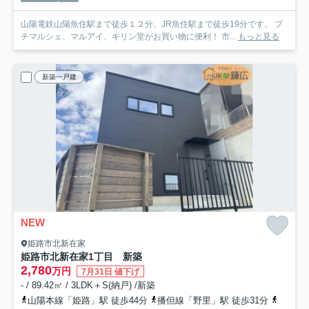
山陽電鉄山陽魚住駅まで徒歩１２分、JR魚住駅まで徒歩19分です。 プ
チマルシェ、マルアイ、キリン堂がお買い物に便利！ 市...
もっと見る
新築一戸建
NEW
姫路市北新在家
姫路市北新在家1丁目 新築
2,780
万円
7月31日 値下げ
- / 89.42㎡ / 3LDK＋S(納戸) /新築
山陽本線「姫路」駅 徒歩44分
播但線「野里」駅 徒歩31分
播但線