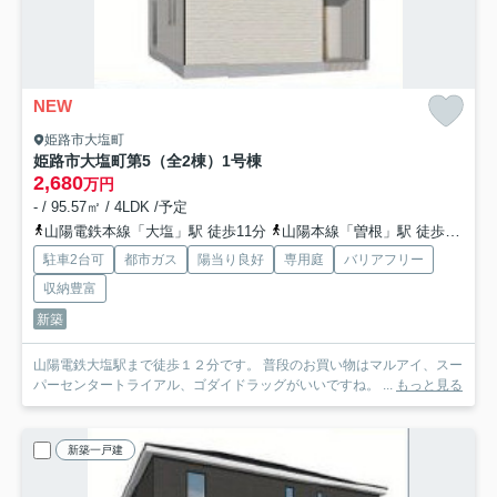
NEW
姫路市大塩町
姫路市大塩町第5（全2棟）1号棟
2,680
万円
- / 95.57㎡ / 4LDK /予定
山陽電鉄本線「大塩」駅 徒歩11分
山陽本線「曽根」駅 徒歩34分
駐車2台可
都市ガス
陽当り良好
専用庭
バリアフリー
収納豊富
新築
山陽電鉄大塩駅まで徒歩１２分です。 普段のお買い物はマルアイ、スー
パーセンタートライアル、ゴダイドラッグがいいですね。 ...
もっと見る
新築一戸建