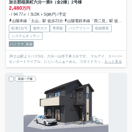
加古郡稲美町六分一第9（全2棟）2号棟
2,480
万円
- / 94.77㎡ / 3LDK＋S(納戸) /予定
山陽本線「土山」駅 徒歩21分
山陽電鉄本線「西二見」駅 徒歩46分
駐車2台可
都市ガス
専用庭
バリアフリー
収納豊富
システムキッチン
パノラマ
新築
JR土山駅よりバス5分、六分一山停下車３分です。 マルアイ、スーパー
センタートライアル、にじいろふぁーみん、ゴダイドラッ...
もっと見る
新築一戸建