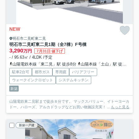
NEW
明石市二見町東二見
明石市二見町東二見1期（全7棟）F号棟
3,290
万円
7月31日 値下げ
- / 95.63㎡ / 4LDK /予定
山陽電鉄本線「東二見」駅 徒歩8分
山陽本線「土山」駅 徒歩33分
駐車2台可
都市ガス
専用庭
バリアフリー
ウォークインクロゼット
システムキッチン
新築
山陽電鉄東二見駅まで徒歩８分です。 マックスバリュー、イトーヨーカ
ドー、ハローズ、アルカドラッグなどお買い物施設充実！ ...
もっと見る
新築一戸建