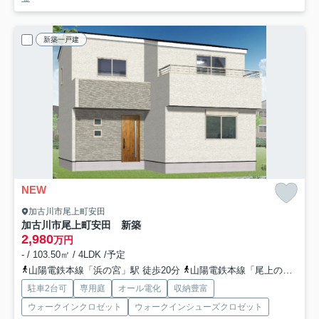
新築一戸建
NEW
加古川市尾上町安田
加古川市尾上町安田 新築
2,980
万円
- / 103.50㎡ / 4LDK /予定
山陽電鉄本線「浜の宮」駅 徒歩20分
山陽電鉄本線「尾上の松」駅 徒歩22分
駐車2台可
専用庭
オール電化
収納豊富
ウォークインクロゼット
ウォークインシューズクロゼット