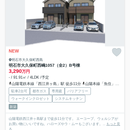
NEW
明石市大久保町西島
明石市大久保町西嶋1057（全2）B号棟
3,290
万円
- / 91.91㎡ / 4LDK /予定
山陽電鉄本線「西江井ヶ島」駅 徒歩11分
山陽本線「魚住」駅 徒歩32分
駐車2台可
都市ガス
専用庭
バリアフリー
ウォークインクロゼット
システムキッチン
新築
山陽電鉄西江井ヶ島駅まで徒歩11分です。 エーコープ、ウェルシアが
お買い物にいいですね。ハローズやラ・ムーもございます。...
もっと見
る