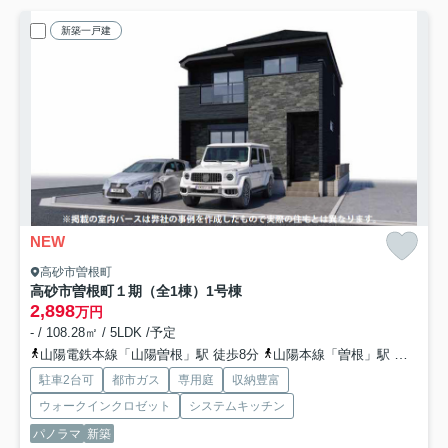
新築一戸建
NEW
高砂市曽根町
高砂市曽根町１期（全1棟）1号棟
2,898
万円
- / 108.28㎡ / 5LDK /予定
山陽電鉄本線「山陽曽根」駅 徒歩8分
山陽本線「曽根」駅 徒歩39分
駐車2台可
都市ガス
専用庭
収納豊富
ウォークインクロゼット
システムキッチン
パノラマ
新築