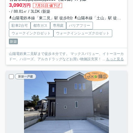
3,090
万円
7月31日 値下げ
- / 88.81㎡ / 3LDK /新築
山陽電鉄本線「東二見」駅 徒歩8分
山陽本線「土山」駅 徒歩33分
駐車2台可
都市ガス
専用庭
バリアフリー
ウォークインクロゼット
ウォークインシューズクロゼット
新築
山陽電鉄東二見駅まで徒歩８分です。 マックスバリュー、イトーヨーカ
ドー、ハローズ、アルカドラッグなどお買い物施設充実！ ...
もっと見る
新築一戸建