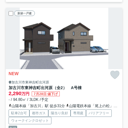
新築一戸建
NEW
加古川市東神吉町出河原
加古川市東神吉町出河原（全2） A号棟
2,290
万円
7月28日 値下げ
- / 94.80㎡ / 3LDK /予定
山陽本線「加古川」駅 徒歩31分
山陽電鉄本線「尾上の松」駅 徒歩58分
駐車2台可
都市ガス
陽当り良好
専用庭
バリアフリー
ウォークインクロゼット