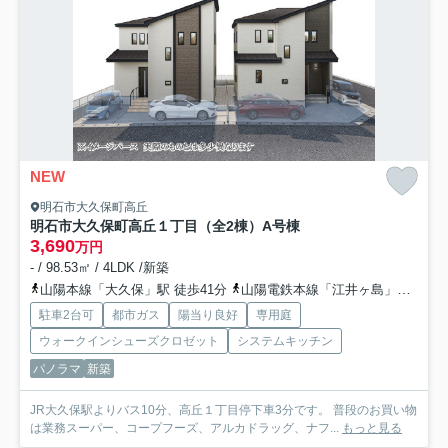
NEW
明石市大久保町高丘
明石市大久保町高丘１丁目（全2棟）A号棟
3,690
万円
- / 98.53㎡ / 4LDK /新築
山陽本線「大久保」駅 徒歩41分
山陽電鉄本線「江井ヶ島」駅 徒歩63分
駐車2台可
都市ガス
陽当り良好
専用庭
ウォークインシューズクロゼット
システムキッチン
パノラマ
新築
JR大久保駅よりバス10分、高丘１丁目停下車3分です。 普段のお買い物
は業務スーパー、コープフーズ、アルカドラッグ、ナフ...
もっと見る