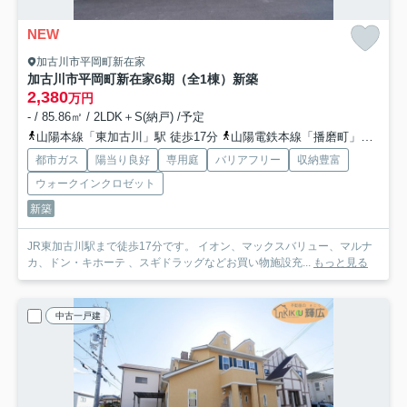
NEW
加古川市平岡町新在家
加古川市平岡町新在家6期（全1棟）新築
2,380
万円
- / 85.86㎡ / 2LDK＋S(納戸) /予定
山陽本線「東加古川」駅 徒歩17分
山陽電鉄本線「播磨町」駅 徒歩18分
都市ガス
陽当り良好
専用庭
バリアフリー
収納豊富
ウォークインクロゼット
新築
JR東加古川駅まで徒歩17分です。 イオン、マックスバリュー、マルナ
カ、ドン・キホーテ 、スギドラッグなどお買い物施設充...
もっと見る
中古一戸建