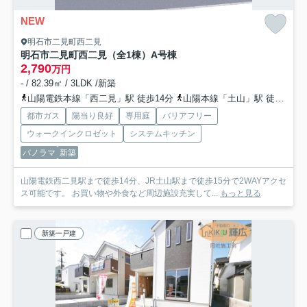
NEW
明石市二見町西二見
明石市二見町西二見（全1棟）A号棟
2,790
万円
- / 82.39㎡ / 3LDK /新築
山陽電鉄本線「西二見」駅 徒歩14分
山陽本線「土山」駅 徒歩15分
都市ガス
陽当り良好
専用庭
バリアフリー
ウォークインクロゼット
システムキッチン
パノラマ
新築
山陽電鉄西二見駅まで徒歩14分、JR土山駅まで徒歩15分で2WAYアクセ
ス可能です。 お買い物や外食など周辺施設充実して...
もっと見る
新築一戸建