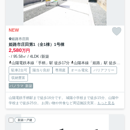
NEW
姫路市庄田
姫路市庄田第1（全1棟）1号棟
2,580
万円
- / 95.58㎡ / 4LDK /新築
山陽電鉄本線「手柄」駅 徒歩17分
山陽本線「姫路」駅 徒歩23分
駐車2台可
陽当り良好
専用庭
オール電化
バリアフリー
収納豊富
パノラマ
新築
山陽電鉄手柄駅まで徒歩16分です。 城陽小学校まで徒歩15分、山陽中
学校まで徒歩25分。 お買い物や外食など周辺施設充実...
もっと見る
新築一戸建