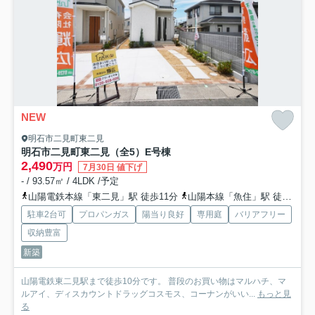
NEW
明石市二見町東二見
明石市二見町東二見（全5）E号棟
2,490
万円
7月30日 値下げ
- / 93.57㎡ / 4LDK /予定
山陽電鉄本線「東二見」駅 徒歩11分
山陽本線「魚住」駅 徒歩19分
駐車2台可
プロパンガス
陽当り良好
専用庭
バリアフリー
収納豊富
新築
山陽電鉄東二見駅まで徒歩10分です。 普段のお買い物はマルハチ、マ
ルアイ、ディスカウントドラッグコスモス、コーナンがいい...
もっと見
る