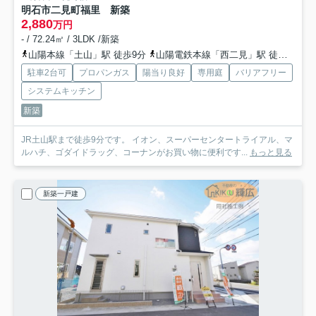
明石市二見町福里 新築
2,880
万円
- / 72.24㎡ / 3LDK /新築
山陽本線「土山」駅 徒歩9分
山陽電鉄本線「西二見」駅 徒歩28分
駐車2台可
プロパンガス
陽当り良好
専用庭
バリアフリー
システムキッチン
新築
JR土山駅まで徒歩9分です。 イオン、スーパーセンタートライアル、マ
ルハチ、ゴダイドラッグ、コーナンがお買い物に便利です...
もっと見る
新築一戸建