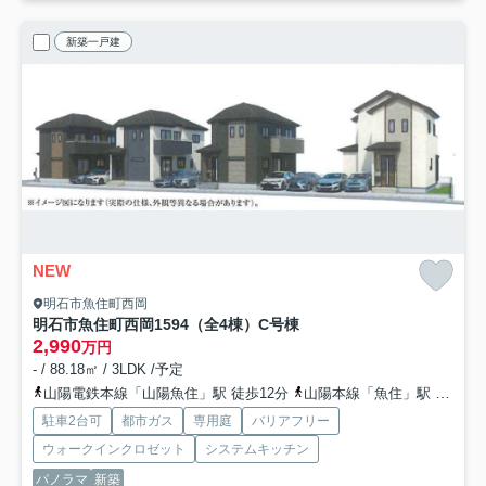
新築一戸建
NEW
明石市魚住町西岡
明石市魚住町西岡1594（全4棟）C号棟
2,990
万円
- / 88.18㎡ / 3LDK /予定
山陽電鉄本線「山陽魚住」駅 徒歩12分
山陽本線「魚住」駅 徒歩19分
駐車2台可
都市ガス
専用庭
バリアフリー
ウォークインクロゼット
システムキッチン
パノラマ
新築