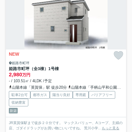
NEW
姫路市町坪
姫路市町坪（全3棟）1号棟
2,980
万円
- / 103.51㎡ / 4LDK /予定
山陽本線「英賀保」駅 徒歩20分
山陽本線「手柄山平和公園」駅 徒歩22分
駐車2台可
都市ガス
陽当り良好
専用庭
バリアフリー
収納豊富
新築
JR英賀保駅まで徒歩２０分です。 マックスバリュー、Aコープ、主婦の
店、ゴダイドラッグがお買い物にいいですね。 荒川小学...
もっと見る