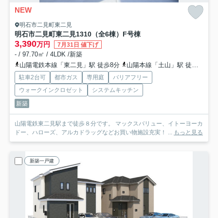
NEW
明石市二見町東二見
明石市二見町東二見1310（全6棟）F号棟
3,390
万円
7月31日 値下げ
- / 97.70㎡ / 4LDK /新築
山陽電鉄本線「東二見」駅 徒歩8分
山陽本線「土山」駅 徒歩33分
駐車2台可
都市ガス
専用庭
バリアフリー
ウォークインクロゼット
システムキッチン
新築
山陽電鉄東二見駅まで徒歩８分です。 マックスバリュー、イトーヨーカ
ドー、ハローズ、アルカドラッグなどお買い物施設充実！ ...
もっと見る
新築一戸建