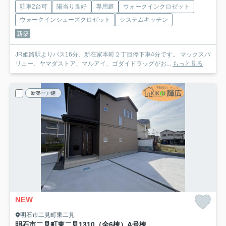
駐車2台可
陽当り良好
専用庭
ウォークインクロゼット
ウォークインシューズクロゼット
システムキッチン
新築
JR姫路駅よりバス16分、新在家本町２丁目停下車4分です。 マックスバ
リュー、ヤマダストア、マルアイ、ゴダイドラッグがお...
もっと見る
新築一戸建
NEW
明石市二見町東二見
明石市二見町東二見1310（全6棟）A号棟