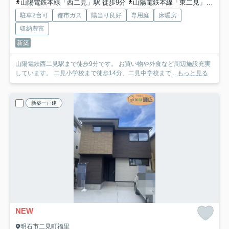
山陽電鉄本線「西二見」駅 徒歩9分
山陽電鉄本線「東二見」駅 徒歩14分
駐車2台可
都市ガス
陽当り良好
専用庭
床暖房
収納豊富
新築
山陽電鉄西二見駅まで徒歩9分です。 お買い物や外食など周辺施設充実
しています。 二見小学校まで徒歩14分、二見中学校まで...
もっと見る
新築一戸建
NEW
明石市二見町福里