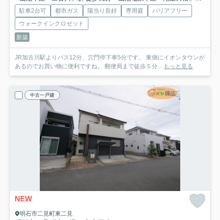
駐車2台可
都市ガス
陽当り良好
専用庭
バリアフリー
ウォークインクロゼット
新築
JR加古川駅よりバス12分、穴門停下車5分です。 東側にイオンタウンが
あるのでお買い物に便利ですね。 郵便局まで徒歩５分...
もっと見る
中古一戸建
NEW
明石市二見町東二見