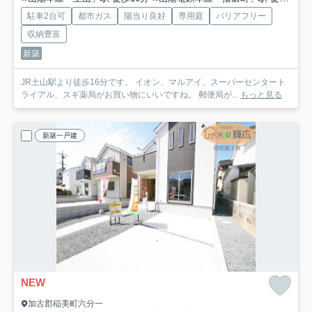
駐車2台可
都市ガス
陽当り良好
専用庭
バリアフリー
収納豊富
新築
JR土山駅より徒歩16分です。 イオン、マルアイ、スーパーセンタート
ライアル、スギ薬局がお買い物にいいですね。 郵便局が...
もっと見る
新築一戸建
NEW
加古郡稲美町六分一