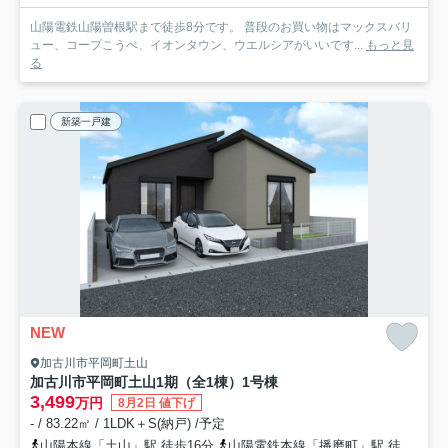
山陽電鉄山陽曽根駅まで徒歩8分です。 普段のお買い物はマックスバリ
ュー、コープこうべ、イオンタウン、ウエルシアがいいです...
もっと見
る
新築一戸建
NEW
加古川市平岡町土山
加古川市平岡町土山1期（全1棟）1号棟
3,499
万円
8月2日 値下げ
- / 83.22㎡ / 1LDK＋S(納戸) /予定
山陽本線「土山」駅 徒歩16分
山陽電鉄本線「播磨町」駅 徒歩43分