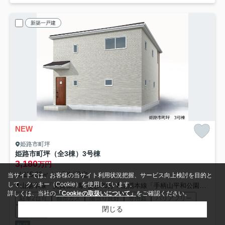
新築一戸建
NEW
姫路市町坪
姫路市町坪（全3棟）3号棟
3,180
万円
- / 115.92㎡ / 4LDK /予定
当サイトでは、お客様の当サイト利用状況把握、サービス向上検討を目的と
して、クッキー（Cookie）を使用しています。
山陽本線「英賀保」駅 徒歩20分
山陽本線「手柄山平和公園」駅 徒歩22分
詳しくは、当社の
「Cookieの取扱いについて」
をご確認ください。
駐車2台可
都市ガス
陽当り良好
専用庭
バリアフリー
閉じる
収納豊富