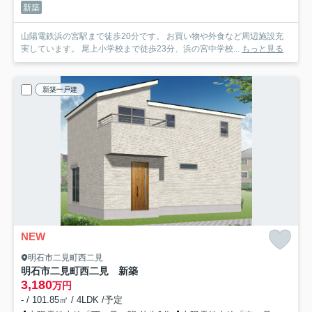
新築
山陽電鉄浜の宮駅まで徒歩20分です。 お買い物や外食など周辺施設充
実しています。 尾上小学校まで徒歩23分、浜の宮中学校...
もっと見る
新築一戸建
NEW
明石市二見町西二見
明石市二見町西二見 新築
3,180
万円
- / 101.85㎡ / 4LDK /予定