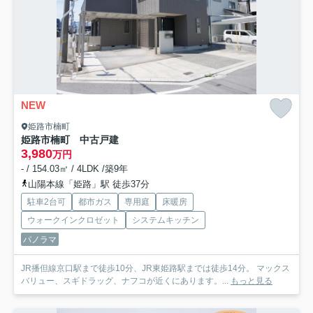
NEW
姫路市楠町
姫路市楠町 中古戸建
3,980
万円
- / 154.03㎡ / 4LDK /築9年
山陽本線「姫路」駅 徒歩37分
駐車2台可
都市ガス
専用庭
床暖房
ウォークインクロゼット
システムキッチン
パノラマ
JR播但線京口駅まで徒歩10分、JR東姫路駅までは徒歩14分。 マックス
バリュー、スギドラッグ、ナフコが近くにあります。...
もっと見る