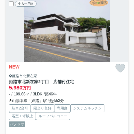
中古一戸建
NEW
姫路市北新在家
姫路市北新在家2丁目 店舗付住宅
5,980
万円
- / 199.66㎡ / 3LDK /築46年
山陽本線「姫路」駅 徒歩53分
駐車2台可
陽当り良好
専用庭
システムキッチン
浴室１坪以上
ルーフバルコニー
パノラマ