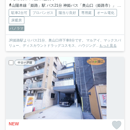
山陽本線「姫路」駅 バス21分 神姫バス「奥山口（姫路市）」 停歩8分
駐車2台可
プロパンガス
陽当り良好
専用庭
オール電化
床暖房
パノラマ
JR姫路駅よりバス21分、奥山口停下車8分です。 マルアイ、マックスバ
リュー、ディスカウントドラッグコスモス、ハウジング...
もっと見る
中古一戸建
NEW