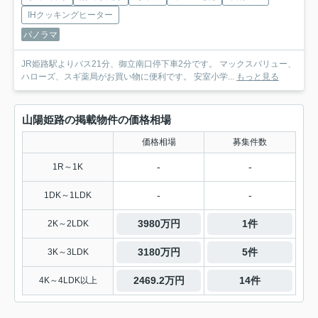
IHクッキングヒーター
パノラマ
JR姫路駅よりバス21分、御立南口停下車2分です。 マックスバリュー、
ハローズ、スギ薬局がお買い物に便利です。 安室小学...
もっと見る
山陽姫路の掲載物件の価格相場
価格相場
募集件数
-
-
1R～1K
-
-
1DK～1LDK
3980万円
1件
2K～2LDK
3180万円
5件
3K～3LDK
2469.2万円
14件
4K～4LDK以上