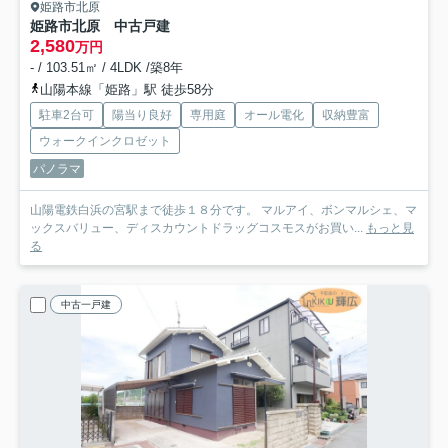
姫路市北原
姫路市北原 中古戸建
2,580
万円
- / 103.51㎡ / 4LDK /築8年
山陽本線「姫路」駅 徒歩58分
駐車2台可
陽当り良好
専用庭
オール電化
収納豊富
ウォークインクロゼット
パノラマ
山陽電鉄白浜の宮駅まで徒歩１８分です。 マルアイ、ボンマルシェ、マ
ックスバリュー、ディスカウントドラッグコスモスがお買い...
もっと見
る
中古一戸建