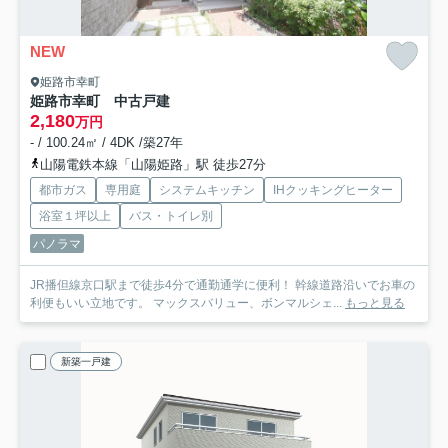
NEW
姫路市幸町
姫路市幸町 中古戸建
2,180
万円
- / 100.24㎡ / 4DK /築27年
山陽電鉄本線「山陽姫路」駅 徒歩27分
都市ガス
専用庭
システムキッチン
IHクッキングヒーター
浴室１坪以上
バス・トイレ別
パノラマ
JR播但線京口駅まで徒歩4分で通勤通学に便利！ 幹線道路沿いでお車の
利便もいい立地です。 マックスバリュー、ボンマルシェ...
もっと見る
新築一戸建