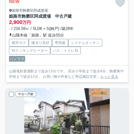
NEW
姫路市飾磨区阿成渡場
姫路市飾磨区阿成渡場 中古戸建
2,900
万円
- / 216.59㎡ / 5LDK＋S(納戸) /築28年
山陽本線「姫路」駅 徒歩55分
都市ガス
陽当り良好
専用庭
システムキッチン
IHクッキングヒーター
バス・トイレ別
パノラマ
山陽電鉄妻鹿駅まで徒歩13分です。 高浜小学校まで徒歩9分、飾磨東中
学校まで徒歩12分。 お買い物や外食など周辺施設充実...
もっと見る
中古一戸建