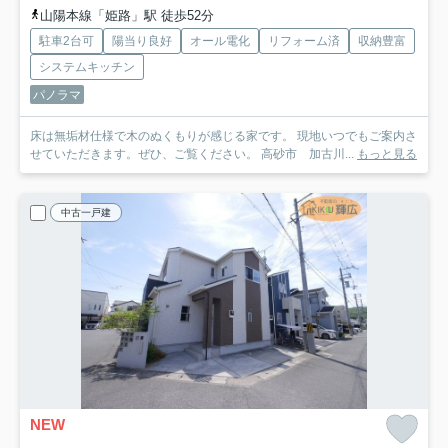
山陽本線「姫路」駅 徒歩52分
駐車2台可
陽当り良好
オール電化
リフォーム済
収納豊富
システムキッチン
パノラマ
床は無垢材仕様で木のぬくもりが感じる家です。 現地いつでもご案内さ
せていただきます。ぜひ、ご覧ください。 高砂市 加古川...
もっと見る
中古一戸建
NEW