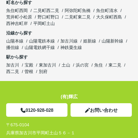
町名から探す
魚住町西岡
二見町西二見
阿弥陀町魚橋
魚住町清水
荒井町小松原
野口町野口
二見町東二見
大久保町西島
西神吉町岸
平岡町土山
沿線から探す
山陽本線
山陽電鉄本線
加古川線
姫新線
山陽新幹線
播但線
山陽電鉄網干線
神鉄粟生線
駅から探す
加古川
宝殿
東加古川
土山
浜の宮
魚住
東二見
西二見
曽根
別府
(有)輝広
0120-928-028
お問い合わせ
〒675-0104
兵庫県加古川市平岡町土山５６－１