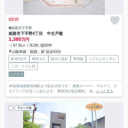
NEW
姫路市下手野
姫路市下手野4丁目 中古戸建
1,380
万円
- / 67.91㎡ / 3LDK /築50年
山陽本線「姫路」駅 徒歩63分
駐車2台可
都市ガス
陽当り良好
専用庭
システムキッチン
バス・トイレ別
パノラマ
JR姫新線播磨高岡駅まで徒歩19分です。 業務スーパー、マルアイ、ス
ギドラッグが近くにあります。 郵便局が徒歩圏内。 高...
もっと見る
中古一戸建