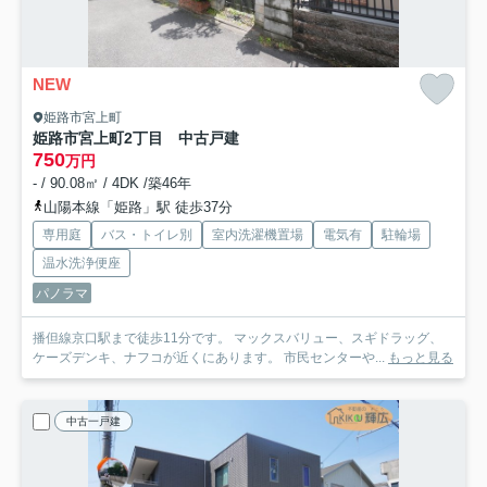
NEW
姫路市宮上町
姫路市宮上町2丁目 中古戸建
750
万円
- / 90.08㎡ / 4DK /築46年
山陽本線「姫路」駅 徒歩37分
専用庭
バス・トイレ別
室内洗濯機置場
電気有
駐輪場
温水洗浄便座
パノラマ
播但線京口駅まで徒歩11分です。 マックスバリュー、スギドラッグ、
ケーズデンキ、ナフコが近くにあります。 市民センターや...
もっと見る
中古一戸建