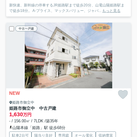
新快速、新幹線の停車するJR姫路駅まで徒歩20分、山電山陽姫路駅ま
で徒歩18分。 A-プライス、マックスバリュー、ジャパ...
もっと見る
中古一戸建
NEW
姫路市御立中
姫路市御立中 中古戸建
1,630
万円
- / 156.00㎡ / 7LDK /築35年
山陽本線「姫路」駅 徒歩68分
駐車2台可
陽当り良好
専用庭
オール電化
収納豊富