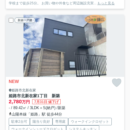
学校まで徒歩25分。 お買い物や外食など周辺施設充実...
もっと見る
新築一戸建
NEW
姫路市北新在家
姫路市北新在家1丁目 新築
2,780
万円
7月31日 値下げ
- / 89.42㎡ / 3LDK＋S(納戸) /新築
山陽本線「姫路」駅 徒歩44分
駐車2台可
陽当り良好
専用庭
ウォークインクロゼット
ウォークインシューズクロゼット
システムキッチン