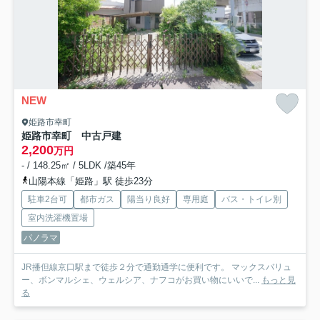
NEW
姫路市幸町
姫路市幸町 中古戸建
2,200
万円
- / 148.25㎡ / 5LDK /築45年
山陽本線「姫路」駅 徒歩23分
駐車2台可
都市ガス
陽当り良好
専用庭
バス・トイレ別
室内洗濯機置場
パノラマ
JR播但線京口駅まで徒歩２分で通勤通学に便利です。 マックスバリュ
ー、ボンマルシェ、ウェルシア、ナフコがお買い物にいいで...
もっと見
る