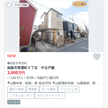
中古一戸建
NEW
姫路市東雲町
姫路市東雲町５丁目 中古戸建
3,000
万円
- / 114.57㎡ / 5LDK＋S(納戸) /築21年
山陽本線「姫路」駅 徒歩20分
山陽電鉄本線「山陽姫路」駅 徒歩18分
陽当り良好
専用庭
オール電化
リフォーム済
システムキッチン
カウンターキッチン
パノラマ