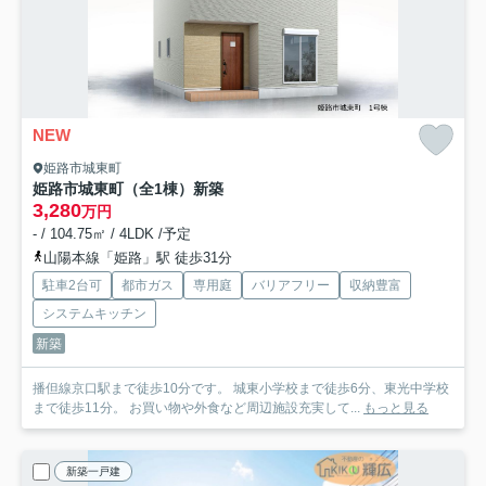
NEW
姫路市城東町
姫路市城東町（全1棟）新築
3,280
万円
- / 104.75㎡ / 4LDK /予定
山陽本線「姫路」駅 徒歩31分
駐車2台可
都市ガス
専用庭
バリアフリー
収納豊富
システムキッチン
新築
播但線京口駅まで徒歩10分です。 城東小学校まで徒歩6分、東光中学校
まで徒歩11分。 お買い物や外食など周辺施設充実して...
もっと見る
新築一戸建