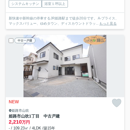
システムキッチン
浴室１坪以上
新快速や新幹線の停車するJR姫路駅まで徒歩20分です。 A-プライス、
マックスバリュー、ゆめタウン、ディスカウントドラッ...
もっと見る
中古一戸建
NEW
姫路市山吹
姫路市山吹1丁目 中古戸建
2,210
万円
- / 109.23㎡ / 4LDK /築15年