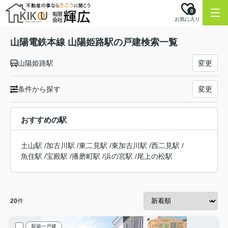
0
お気に入り
山陽電鉄本線 山陽姫路駅の戸建検索一覧
山陽姫路駅
変更
条件から探す
変更
おすすめの駅
土山駅
/
加古川駅
/
東二見駅
/
東加古川駅
/
西二見駅
/
魚住駅
/
宝殿駅
/
播磨町駅
/
浜の宮駅
/
尾上の松駅
20
件
新築一戸建