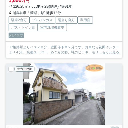
1,650
万円
- / 126.28㎡ / 5LDK＋2S(納戸) /築91年
山陽本線「姫路」駅 徒歩72分
駐車2台可
プロパンガス
陽当り良好
専用庭
バス・トイレ別
室内洗濯機置場
パノラマ
JR姫路駅よりバス２０分、豊国停下車２分です。お車なら花田インター
より４分。 業務スーパー、めぐみの郷、靴のヒラキ、モリ...
もっと見る
中古一戸建