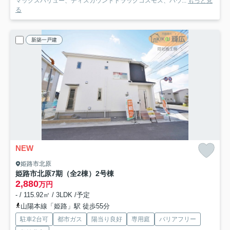
マックスバリュー、ディスカウントドラッグコスモス、ハウ...
もっと見
る
新築一戸建
NEW
姫路市北原
姫路市北原7期（全2棟）2号棟
2,880
万円
- / 115.92㎡ / 3LDK /予定
山陽本線「姫路」駅 徒歩55分
駐車2台可
都市ガス
陽当り良好
専用庭
バリアフリー