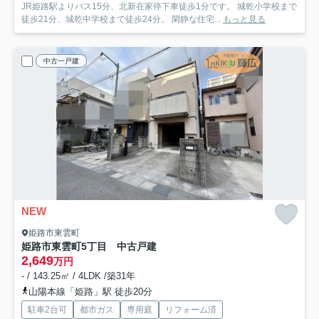
JR姫路駅よりバス15分、北新在家停下車徒歩1分です。 城乾小学校まで
徒歩21分、城乾中学校まで徒歩24分。 閑静な住宅...
もっと見る
中古一戸建
NEW
姫路市東雲町
姫路市東雲町5丁目 中古戸建
2,649
万円
- / 143.25㎡ / 4LDK /築31年
山陽本線「姫路」駅 徒歩20分
駐車2台可
都市ガス
専用庭
リフォーム済