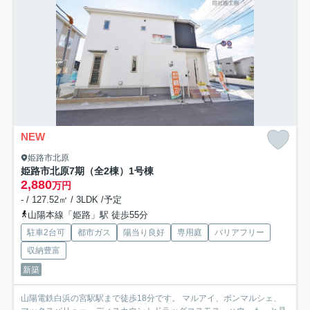
NEW
姫路市北原
姫路市北原7期（全2棟）1号棟
2,880
万円
- / 127.52㎡ / 3LDK /予定
山陽本線「姫路」駅 徒歩55分
駐車2台可
都市ガス
陽当り良好
専用庭
バリアフリー
収納豊富
新築
山陽電鉄白浜の宮駅駅まで徒歩18分です。 マルアイ、ボンマルシェ、