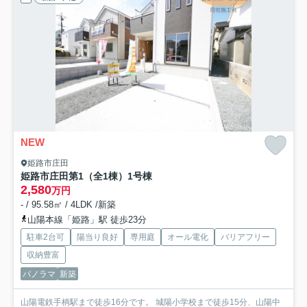
NEW
姫路市庄田
姫路市庄田第1（全1棟）1号棟
2,580
万円
- / 95.58㎡ / 4LDK /新築
山陽本線「姫路」駅 徒歩23分
駐車2台可
陽当り良好
専用庭
オール電化
バリアフリー
収納豊富
パノラマ
新築
山陽電鉄手柄駅まで徒歩16分です。 城陽小学校まで徒歩15分、山陽中