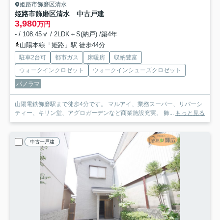
姫路市飾磨区清水
姫路市飾磨区清水 中古戸建
3,980
万円
- / 108.45㎡ / 2LDK＋S(納戸) /築4年
山陽本線「姫路」駅 徒歩44分
駐車2台可
都市ガス
床暖房
収納豊富
ウォークインクロゼット
ウォークインシューズクロゼット
パノラマ
山陽電鉄飾磨駅まで徒歩4分です。 マルアイ、業務スーパー、リバーシ
ティー、キリン堂、アグロガーデンなど商業施設充実。 飾...
もっと見る
中古一戸建