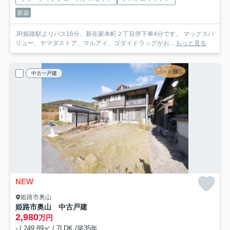
新築
JR姫路駅よりバス16分、新在家本町２丁目停下車4分です。 マックスバ
リュー、ヤマダストア、マルアイ、ゴダイドラッグがお...
もっと見る
中古一戸建
NEW
姫路市奥山
姫路市奥山 中古戸建
2,980
万円
- / 249.89㎡ / 7LDK /築35年