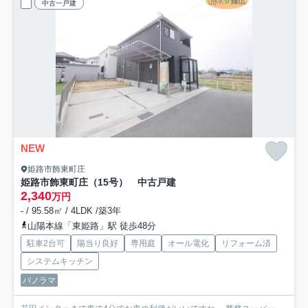
中古一戸建
NEW
姫路市飾東町庄
姫路市飾東町庄（15号） 中古戸建
2,340
万円
- / 95.58㎡ / 4LDK /築3年
山陽本線「東姫路」駅 徒歩48分
駐車2台可
陽当り良好
専用庭
オール電化
リフォーム済
システムキッチン
パノラマ