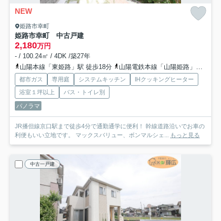
NEW
姫路市幸町
姫路市幸町 中古戸建
2,180
万円
- / 100.24㎡ / 4DK /築27年
山陽本線「東姫路」駅 徒歩18分
山陽電鉄本線「山陽姫路」駅 徒歩27分
都市ガス
専用庭
システムキッチン
IHクッキングヒーター
浴室１坪以上
バス・トイレ別
パノラマ
JR播但線京口駅まで徒歩4分で通勤通学に便利！ 幹線道路沿いでお車の
利便もいい立地です。 マックスバリュー、ボンマルシェ...
もっと見る
中古一戸建