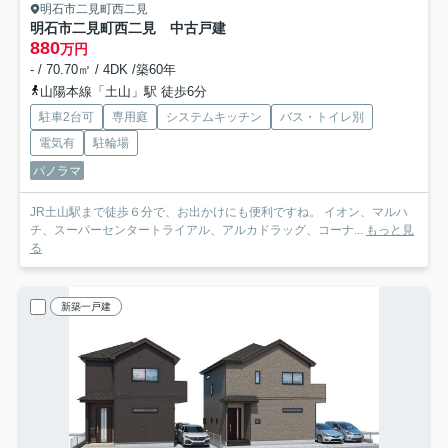
明石市二見町西二見
明石市二見町西二見 中古戸建
880
万円
- / 70.70㎡ / 4DK /築60年
山陽本線「土山」駅 徒歩6分
駐車2台可
専用庭
システムキッチン
バス・トイレ別
電気有
駐輪場
パノラマ
JR土山駅まで徒歩６分で、お出かけにも便利ですね。 イオン、マルハ
チ、スーパーセンタートライアル、アルカドラッグ、コーナ...
もっと見
る
新築一戸建