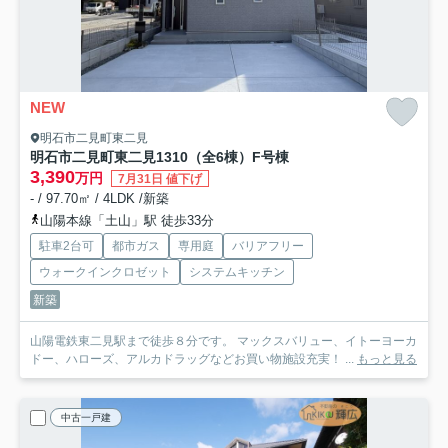
NEW
明石市二見町東二見
明石市二見町東二見1310（全6棟）F号棟
3,390
万円
7月31日 値下げ
- / 97.70㎡ / 4LDK /新築
山陽本線「土山」駅 徒歩33分
駐車2台可
都市ガス
専用庭
バリアフリー
ウォークインクロゼット
システムキッチン
新築
山陽電鉄東二見駅まで徒歩８分です。 マックスバリュー、イトーヨーカ
ドー、ハローズ、アルカドラッグなどお買い物施設充実！ ...
もっと見る
中古一戸建