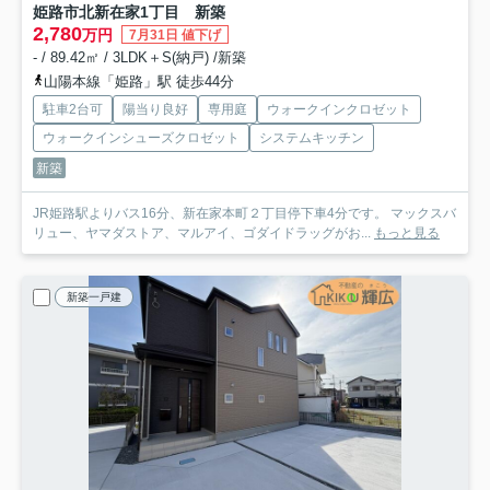
姫路市北新在家1丁目 新築
2,780
万円
7月31日 値下げ
- / 89.42㎡ / 3LDK＋S(納戸) /新築
山陽本線「姫路」駅 徒歩44分
駐車2台可
陽当り良好
専用庭
ウォークインクロゼット
ウォークインシューズクロゼット
システムキッチン
新築
JR姫路駅よりバス16分、新在家本町２丁目停下車4分です。 マックスバ
リュー、ヤマダストア、マルアイ、ゴダイドラッグがお...
もっと見る
新築一戸建