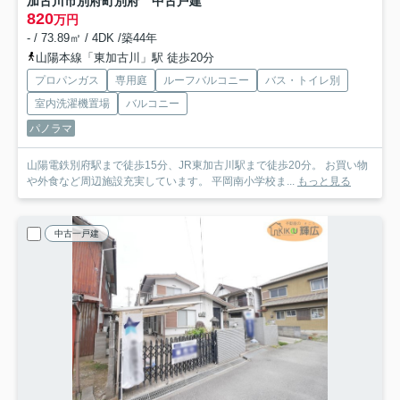
加古川市別府町別府 中古戸建
820
万円
- / 73.89㎡ / 4DK /築44年
山陽本線「東加古川」駅 徒歩20分
プロパンガス
専用庭
ルーフバルコニー
バス・トイレ別
室内洗濯機置場
バルコニー
パノラマ
山陽電鉄別府駅まで徒歩15分、JR東加古川駅まで徒歩20分。 お買い物
や外食など周辺施設充実しています。 平岡南小学校ま...
もっと見る
中古一戸建