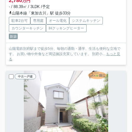
2,780
万円
- / 88.39㎡ / 3LDK /予定
山陽本線「東加古川」駅 徒歩33分
駐車2台可
専用庭
オール電化
システムキッチン
カウンターキッチン
IHクッキングヒーター
新築
山陽電鉄別府駅まで徒歩5分、毎朝の通勤・通学、生活も便利な立地で
す。 お買い物や外食など周辺施設充実しています。 別府小...
もっと見
る
中古一戸建