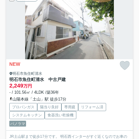
NEW
明石市魚住町清水
明石市魚住町清水 中古戸建
2,249
万円
- / 101.56㎡ / 4LDK /築36年
山陽本線「土山」駅 徒歩17分
プロパンガス
陽当り良好
専用庭
リフォーム済
システムキッチン
食器洗い乾燥機
パノラマ
JR土山駅まで徒歩17分です。 明石西インターがすぐ近くなのでお車の