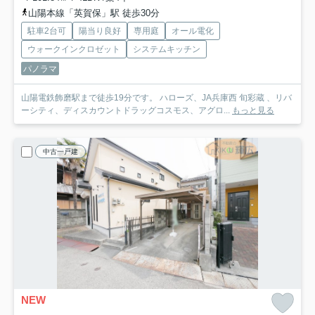
山陽本線「英賀保」駅 徒歩30分
駐車2台可
陽当り良好
専用庭
オール電化
ウォークインクロゼット
システムキッチン
パノラマ
山陽電鉄飾磨駅まで徒歩19分です。 ハローズ、JA兵庫西 旬彩蔵 、リバ
ーシティ、ディスカウントドラッグコスモス、アグロ...
もっと見る
中古一戸建
NEW