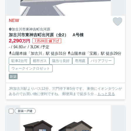
NEW
加古川市東神吉町出河原
加古川市東神吉町出河原（全2） A号棟
2,290
万円
7月28日 値下げ
- / 94.80㎡ / 3LDK /予定
山陽本線「加古川」駅 徒歩31分
山陽本線「宝殿」駅 徒歩29分
駐車2台可
都市ガス
陽当り良好
専用庭
バリアフリー
ウォークインクロゼット
新築
JR加古川駅よりバス12分、穴門停下車5分です。 東側にイオンタウンが
あるのでお買い物に便利ですね。 郵便局まで徒歩５分...
もっと見る
新築一戸建