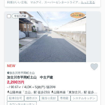
利便がいい立地。 マルアイ、スーパーセンタートライア...
もっと見る
中古一戸建
NEW
加古川市平岡町土山
加古川市平岡町土山 中古戸建
2,200
万円
- / 90.67㎡ / 4LDK＋S(納戸) /築20年
山陽本線「土山」駅 徒歩23分
山陽本線「東加古川」駅 徒歩29分
駐車2台可
都市ガス
陽当り良好
専用庭
システムキッチン
カウンターキッチン