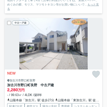
花田インターまで車で4分でお車の利便がいいですね。 業務スーパー、
めぐみの郷、モリス、マツモトキヨシ等がお買い物にいいで...
もっと見
る
中古一戸建
NEW
加古川市野口町良野
加古川市野口町良野 中古戸建
2,280
万円
- / 99.63㎡ / 4LDK /築8年
山陽本線「加古川」駅 徒歩27分
山陽本線「東加古川」駅 徒歩31分
駐車2台可
都市ガス
陽当り良好
専用庭
システムキッチン