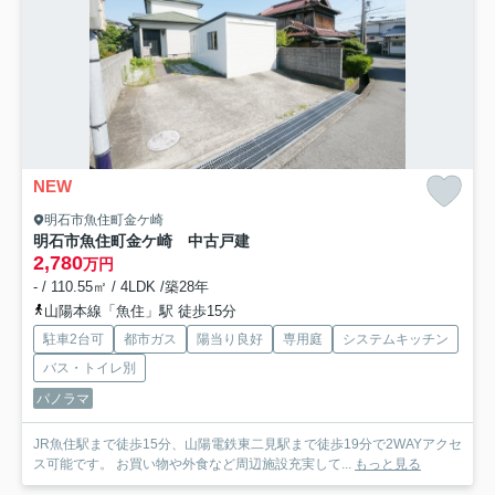
NEW
明石市魚住町金ケ崎
明石市魚住町金ケ崎 中古戸建
2,780
万円
- / 110.55㎡ / 4LDK /築28年
山陽本線「魚住」駅 徒歩15分
駐車2台可
都市ガス
陽当り良好
専用庭
システムキッチン
バス・トイレ別
パノラマ
JR魚住駅まで徒歩15分、山陽電鉄東二見駅まで徒歩19分で2WAYアクセ
ス可能です。 お買い物や外食など周辺施設充実して...
もっと見る