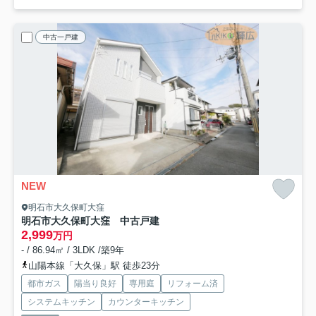
中古一戸建
NEW
明石市大久保町大窪
明石市大久保町大窪 中古戸建
2,999
万円
- / 86.94㎡ / 3LDK /築9年
山陽本線「大久保」駅 徒歩23分
都市ガス
陽当り良好
専用庭
リフォーム済
システムキッチン
カウンターキッチン