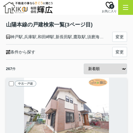
0
お気に入り
山陽本線の戸建検索一覧(3ページ目)
神戸駅,兵庫駅,和田岬駅,新長田駅,鷹取駅,須磨海浜公園駅,須磨駅,塩屋駅,垂水駅,舞子駅,朝霧駅,明石駅,西明石駅,大久保駅,魚住駅,土山駅,東加古川駅,加古川駅,宝殿駅,曽根駅,ひめじ別所駅,御着駅,東姫路駅,姫路駅,手柄山平和公園駅,英賀保駅,はりま勝原駅,網干駅,竜野駅,相生駅,有年駅,上郡駅,三石駅,吉永駅,和気駅,熊山駅,万富駅,瀬戸駅,上道駅,東岡山駅,高島駅,西川原駅,岡山駅,北長瀬駅,庭瀬駅,中庄駅,倉敷駅,西阿知駅,新倉敷駅,金光駅,鴨方駅,里庄駅,笠岡駅,大門駅,東福山駅,福山駅,備後赤坂駅,松永駅,東尾道駅,尾道駅,糸崎駅,三原駅,本郷駅,河内駅,入野駅,白市駅,西高屋駅,西条駅,寺家駅,八本松駅,瀬野駅,中野東駅,安芸中野駅,海田市駅,向洋駅,天神川駅,広島駅,新白島駅,横川駅,西広島駅,新井口駅,五日市駅,廿日市駅,宮内串戸駅,阿品駅,宮島口駅,前空駅,大野浦駅,玖波駅,大竹駅,和木駅,岩国駅,南岩国駅,藤生駅,通津駅,由宇駅,神代駅,大畠駅,柳井港駅,柳井駅,田布施駅,岩田駅,島田駅,光駅,下松駅,櫛ケ浜駅,徳山駅,新南陽駅,福川駅,戸田駅,富海駅,防府駅,大道駅,四辻駅,新山口駅,嘉川駅,本由良駅,厚東駅,宇部駅,小野田駅,厚狭駅,埴生駅,小月駅,長府駅,新下関駅,幡生駅,下関駅,門司駅
変更
条件から探す
変更
267
件
中古一戸建