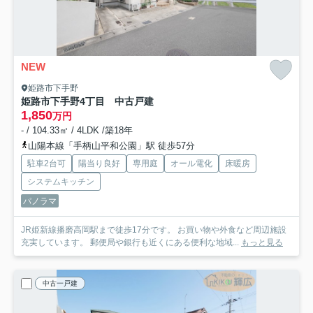
NEW
姫路市下手野
姫路市下手野4丁目 中古戸建
1,850
万円
- / 104.33㎡ / 4LDK /築18年
山陽本線「手柄山平和公園」駅 徒歩57分
駐車2台可
陽当り良好
専用庭
オール電化
床暖房
システムキッチン
パノラマ
JR姫新線播磨高岡駅まで徒歩17分です。 お買い物や外食など周辺施設
充実しています。 郵便局や銀行も近くにある便利な地域...
もっと見る
中古一戸建