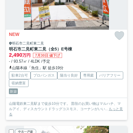
NEW
明石市二見町東二見
明石市二見町東二見（全5）E号棟
2,490
万円
7月30日 値下げ
- / 93.57㎡ / 4LDK /予定
山陽本線「魚住」駅 徒歩19分
駐車2台可
プロパンガス
陽当り良好
専用庭
バリアフリー
収納豊富
新築
山陽電鉄東二見駅まで徒歩10分です。 普段のお買い物はマルハチ、マ
ルアイ、ディスカウントドラッグコスモス、コーナンがいい...
もっと見
る
中古一戸建