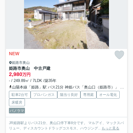
NEW
姫路市奥山
姫路市奥山 中古戸建
2,980
万円
- / 249.89㎡ / 7LDK /築35年
山陽本線「姫路」駅 バス21分 神姫バス「奥山口（姫路市）」 停歩8分
駐車2台可
プロパンガス
陽当り良好
専用庭
オール電化
床暖房
パノラマ
JR姫路駅よりバス21分、奥山口停下車8分です。 マルアイ、マックスバ
リュー、ディスカウントドラッグコスモス、ハウジング...
もっと見る