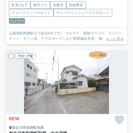
駐車2台可
都市ガス
床暖房
収納豊富
ウォークインクロゼット
ウォークインシューズクロゼット
パノラマ
山陽電鉄飾磨駅まで徒歩4分です。 マルアイ、業務スーパー、リバーシ
ティー、キリン堂、アグロガーデンなど商業施設充実。 飾...
もっと見る
中古一戸建
NEW
加古川市別府町別府