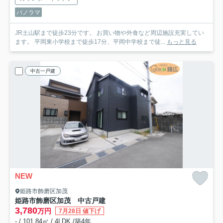
パノラマ
JR土山駅まで徒歩23分です。 お買い物や外食など周辺施設充実してい
ます。 平岡東小学校まで徒歩17分、平岡中学校まで徒...
もっと見る
中古一戸建
NEW
姫路市飾磨区加茂
姫路市飾磨区加茂 中古戸建
3,780
万円
7月28日 値下げ
- / 101.84㎡ / 4LDK /築4年