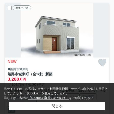
新築一戸建
NEW
姫路市城東町
姫路市城東町（全1棟）新築
3,280
万円
- / 104.75㎡ / 4LDK /予定
当サイトでは、お客様の当サイト利用状況把握、サービス向上検討を目的と
山陽本線「東姫路」駅 徒歩27分
山陽本線「姫路」駅 徒歩31分
して、クッキー（Cookie）を使用しています。
駐車2台可
都市ガス
専用庭
バリアフリー
収納豊富
詳しくは、当社の
「Cookieの取扱いについて」
をご確認ください。
システムキッチン
閉じる
新築