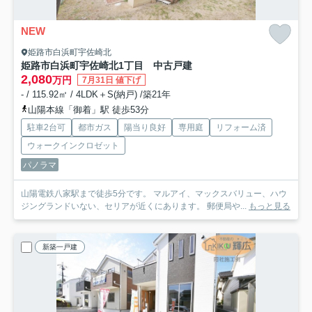
NEW
姫路市白浜町宇佐崎北
姫路市白浜町宇佐崎北1丁目 中古戸建
2,080
万円
7月31日 値下げ
- / 115.92㎡ / 4LDK＋S(納戸) /築21年
山陽本線「御着」駅 徒歩53分
駐車2台可
都市ガス
陽当り良好
専用庭
リフォーム済
ウォークインクロゼット
パノラマ
山陽電鉄八家駅まで徒歩5分です。 マルアイ、マックスバリュー、ハウ
ジングランドいない、セリアが近くにあります。 郵便局や...
もっと見る
新築一戸建