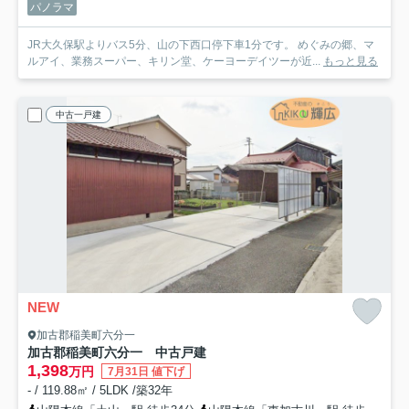
パノラマ
JR大久保駅よりバス5分、山の下西口停下車1分です。 めぐみの郷、マ
ルアイ、業務スーパー、キリン堂、ケーヨーデイツーが近...
もっと見る
中古一戸建
NEW
加古郡稲美町六分一
加古郡稲美町六分一 中古戸建
1,398
万円
7月31日 値下げ
- / 119.88㎡ / 5LDK /築32年