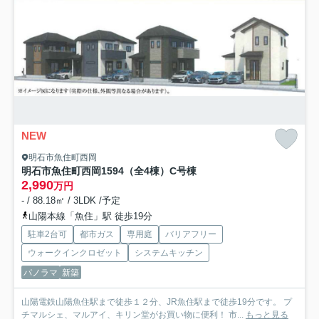
NEW
明石市魚住町西岡
明石市魚住町西岡1594（全4棟）C号棟
2,990
万円
- / 88.18㎡ / 3LDK /予定
山陽本線「魚住」駅 徒歩19分
駐車2台可
都市ガス
専用庭
バリアフリー
ウォークインクロゼット
システムキッチン
パノラマ
新築
山陽電鉄山陽魚住駅まで徒歩１２分、JR魚住駅まで徒歩19分です。 プ
チマルシェ、マルアイ、キリン堂がお買い物に便利！ 市...
もっと見る