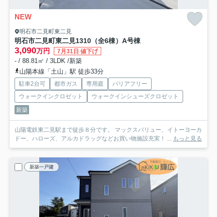
NEW
明石市二見町東二見
明石市二見町東二見1310（全6棟）A号棟
3,090
万円
7月31日 値下げ
- / 88.81㎡ / 3LDK /新築
山陽本線「土山」駅 徒歩33分
駐車2台可
都市ガス
専用庭
バリアフリー
ウォークインクロゼット
ウォークインシューズクロゼット
新築
山陽電鉄東二見駅まで徒歩８分です。 マックスバリュー、イトーヨーカ
ドー、ハローズ、アルカドラッグなどお買い物施設充実！ ...
もっと見る
新築一戸建