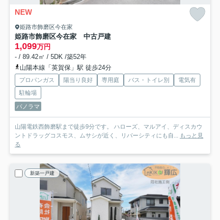
NEW
姫路市飾磨区今在家
姫路市飾磨区今在家 中古戸建
1,099
万円
- / 89.42㎡ / 5DK /築52年
山陽本線「英賀保」駅 徒歩24分
プロパンガス
陽当り良好
専用庭
バス・トイレ別
電気有
駐輪場
パノラマ
山陽電鉄西飾磨駅まで徒歩9分です。 ハローズ、マルアイ、ディスカウ
ントドラッグコスモス、ムサシが近く、リバーシティにも自...
もっと見
る
新築一戸建