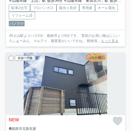
山陽本線「土山」駅 徒歩34分
山陽本線「東加古川」駅 徒歩55分
駐車2台可
プロパンガス
陽当り良好
専用庭
オール電化
リフォーム済
パノラマ
JR土山駅よりバス5分、御旅停より8分です。 普段のお買い物はにじい
ろふぁーみん、マルアイ、農業屋がいいですね。 郵便局...
もっと見る
新築一戸建
NEW
姫路市北新在家