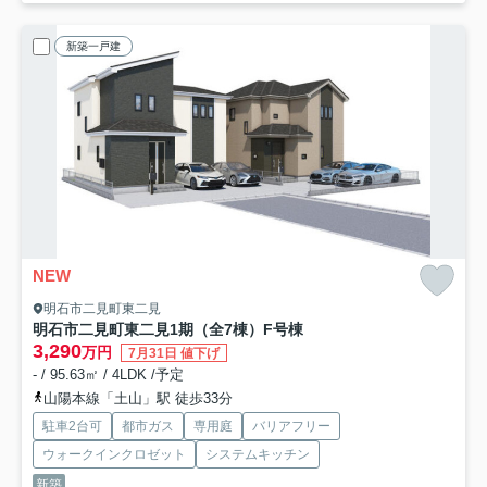
新築一戸建
NEW
明石市二見町東二見
明石市二見町東二見1期（全7棟）F号棟
3,290
万円
7月31日 値下げ
- / 95.63㎡ / 4LDK /予定
山陽本線「土山」駅 徒歩33分
駐車2台可
都市ガス
専用庭
バリアフリー
ウォークインクロゼット
システムキッチン
新築