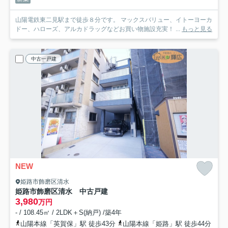
山陽電鉄東二見駅まで徒歩８分です。 マックスバリュー、イトーヨーカ
ドー、ハローズ、アルカドラッグなどお買い物施設充実！ ...
もっと見る
中古一戸建
NEW
姫路市飾磨区清水
姫路市飾磨区清水 中古戸建
3,980
万円
- / 108.45㎡ / 2LDK＋S(納戸) /築4年
山陽本線「英賀保」駅 徒歩43分
山陽本線「姫路」駅 徒歩44分