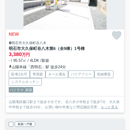
NEW
明石市大久保町谷八木
明石市大久保町谷八木第6（全9棟）1号棟
3,380
万円
- / 95.57㎡ / 4LDK /新築
山陽本線「西明石」駅 徒歩24分
駐車2台可
専用庭
オール電化
バリアフリー
収納豊富
システムキッチン
パノラマ
新築
山陽電鉄藤江駅まで徒歩９分です。 谷八木小学校まで徒歩7分、大久保
中学校まで徒歩14分。 お買い物や外食など周辺施設充実...
もっと見る
新築一戸建