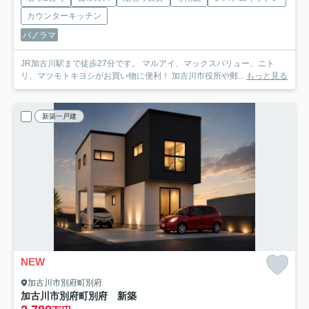
カウンターキッチン
パノラマ
JR加古川駅まで徒歩27分です。 マルアイ、マックスバリュー、ニト
リ、マツモトキヨシがお買い物に便利！ 加古川市役所や郵...
もっと見る
新築一戸建
NEW
加古川市別府町別府
加古川市別府町別府 新築