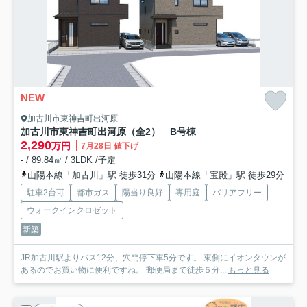
NEW
加古川市東神吉町出河原
加古川市東神吉町出河原（全2） B号棟
2,290
万円
7月28日 値下げ
- / 89.84㎡ / 3LDK /予定
山陽本線「加古川」駅 徒歩31分
山陽本線「宝殿」駅 徒歩29分
駐車2台可
都市ガス
陽当り良好
専用庭
バリアフリー
ウォークインクロゼット
新築
JR加古川駅よりバス12分、穴門停下車5分です。 東側にイオンタウンが
あるのでお買い物に便利ですね。 郵便局まで徒歩５分...
もっと見る