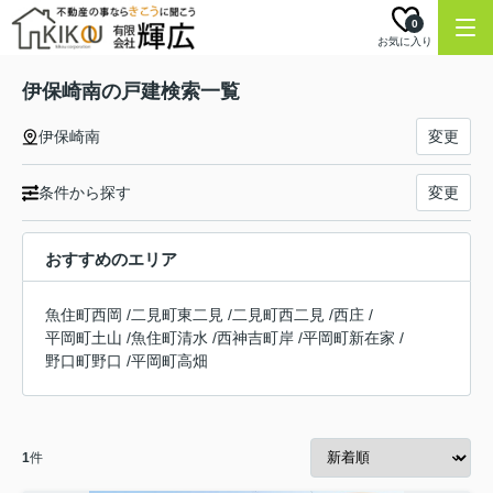
0
お気に入り
伊保崎南の戸建検索一覧
伊保崎南
変更
条件から探す
変更
おすすめのエリア
魚住町西岡
/
二見町東二見
/
二見町西二見
/
西庄
/
平岡町土山
/
魚住町清水
/
西神吉町岸
/
平岡町新在家
/
野口町野口
/
平岡町高畑
1
件