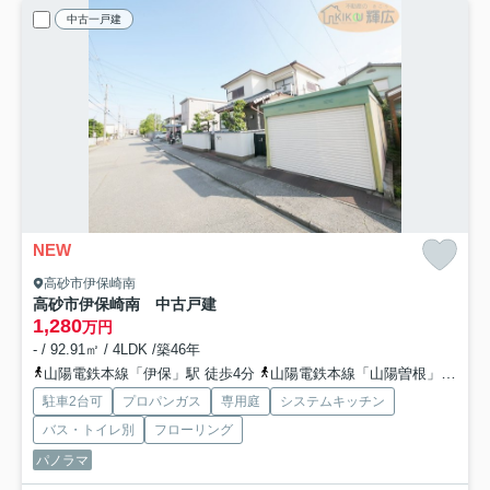
中古一戸建
NEW
高砂市伊保崎南
高砂市伊保崎南 中古戸建
1,280
万円
- / 92.91㎡ / 4LDK /築46年
山陽電鉄本線「伊保」駅 徒歩4分
山陽電鉄本線「山陽曽根」駅 徒歩19分
駐車2台可
プロパンガス
専用庭
システムキッチン
バス・トイレ別
フローリング
パノラマ