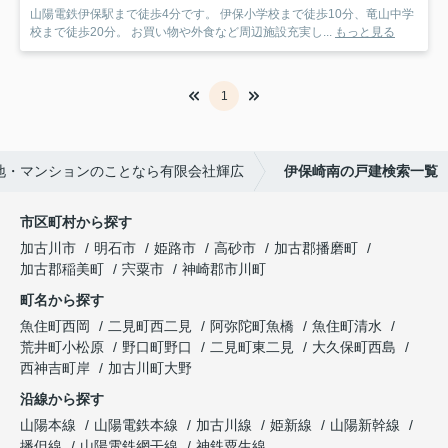
山陽電鉄伊保駅まで徒歩4分です。 伊保小学校まで徒歩10分、竜山中学
校まで徒歩20分。 お買い物や外食など周辺施設充実し...
もっと見る
1
地・マンションのことなら有限会社輝広
伊保崎南の戸建検索一覧
市区町村から探す
加古川市
明石市
姫路市
高砂市
加古郡播磨町
加古郡稲美町
宍粟市
神崎郡市川町
町名から探す
魚住町西岡
二見町西二見
阿弥陀町魚橋
魚住町清水
荒井町小松原
野口町野口
二見町東二見
大久保町西島
西神吉町岸
加古川町大野
沿線から探す
山陽本線
山陽電鉄本線
加古川線
姫新線
山陽新幹線
播但線
山陽電鉄網干線
神鉄粟生線