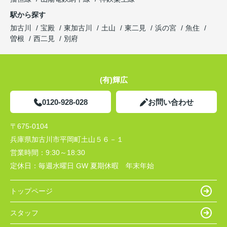
駅から探す
加古川
宝殿
東加古川
土山
東二見
浜の宮
魚住
曽根
西二見
別府
(有)輝広
0120-928-028
お問い合わせ
〒675-0104
兵庫県加古川市平岡町土山５６－１
営業時間：
9:30～18:30
定休日：
毎週水曜日 GW 夏期休暇 年末年始
トップページ
スタッフ