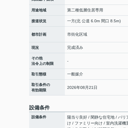
第二種低層住居専用
用途地域
一方(北 公道 6.0m 間口 8.5m)
接道状況
市街化区域
都市計画
完成済み
現況
その他
-
法令上の制限
一般媒介
取引態様
取引条件の
2026年08月21日
有効期限
設備条件
設備条件
陽当り良好 / 閑静な住宅地 / バリ
け / ファミリー向け / 室内洗濯機置