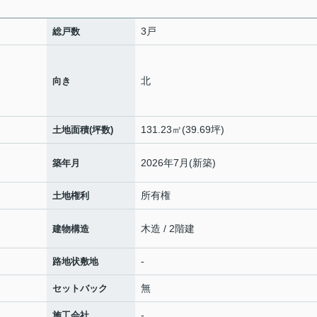
3戸
総戸数
北
向き
131.23㎡(39.69坪)
土地面積(坪数)
2026年7月(新築)
築年月
所有権
土地権利
木造 / 2階建
建物構造
-
路地状敷地
無
セットバック
-
施工会社