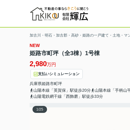
加古川・明石・加古郡・高砂・姫路の一戸建て・土地・マ
NEW
姫路市町坪（全3棟）1号棟
2,980
万円
支払いシミュレーション
兵庫県
姫路市
町坪
山陽本線「英賀保」駅徒歩20分
山陽本線「手柄山平
山陽電鉄網干線「西飾磨」駅徒歩33分
1
/
25