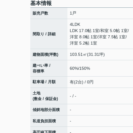
基本情報
1戸
販売戸数
4LDK
LDK 17.0帖 1室
/
和室 5.0帖 1室
/
間取り / 詳細
洋室 8.0帖 1室
/
洋室 7.5帖 1室
/
洋室 5.2帖 1室
103.51㎡(31.31坪)
建物面積(坪数)
建ぺい率 /
60%/150%
容積率
駐車場 / 月額
有(2台) / 0円
土地
- / -
(敷金 / 保証金)
-
傾斜地部分面積
-
私道負担面積
-
高圧線下面積