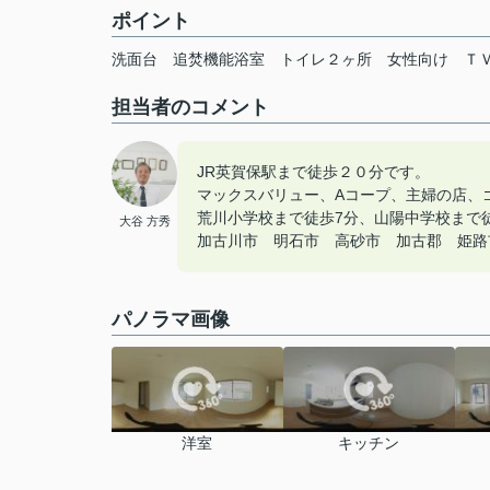
ポイント
洗面台
追焚機能浴室
トイレ２ヶ所
女性向け
Ｔ
担当者のコメント
JR英賀保駅まで徒歩２０分です。
マックスバリュー、Aコープ、主婦の店、
荒川小学校まで徒歩7分、山陽中学校まで徒
大谷 方秀
加古川市 明石市 高砂市 加古郡 姫路市の
パノラマ画像
洋室
キッチン