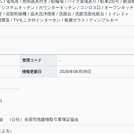
 / 電気有 / 照明器具付き / 駐輪場 / バイク置場あり / 駐車2台可 / 耐震
 / システムキッチン / カウンターキッチン / コンロ３口 / オープンキッチ
 / 浴室乾燥機 / 温水洗浄便座 / 洗面台 / 洗髪洗面化粧台 / トイレ２ヶ
 収納豊富 / TVモニタ付インターホン / 複層ガラス / ディンプルキー
-
管理コード
2026年08月09日
情報更新日
－１
会 （公社）全国宅地建物取引業保証協会
による）