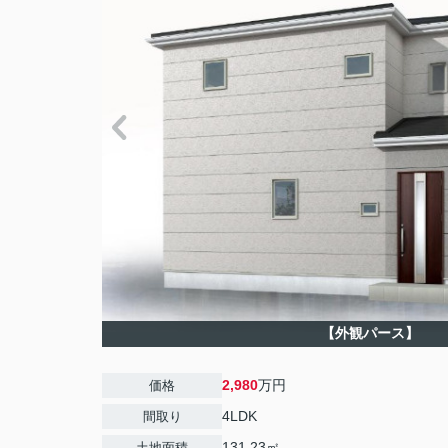
【外観パース】
2,980
万円
価格
4LDK
間取り
131.23㎡
土地面積