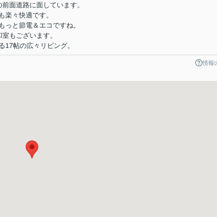
の前面道路に面しています。
も楽々快適です。
もっと節電＆エコですね。
和室もございます。
る17帖の広々リビング。
情報