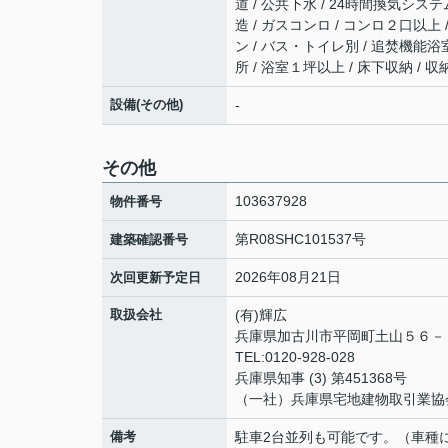
道 / 公共下水 / 24時間換気システム
造 / ガスコンロ / コンロ２口以上
ン / バス・トイレ別 / 追焚機能浴室
所 / 浴室１坪以上 / 床下収納 /
設備(その他)
-
その他
103637928
物件番号
第R08SHC101537号
建築確認番号
2026年08月21日
次回更新予定日
取扱会社
(有)輝広
兵庫県加古川市平岡町土山５６
TEL:0120-928-028
兵庫県知事 (3) 第451368号
（一社）兵庫県宅地建物取引業協
備考
駐車2台並列も可能です。（車種