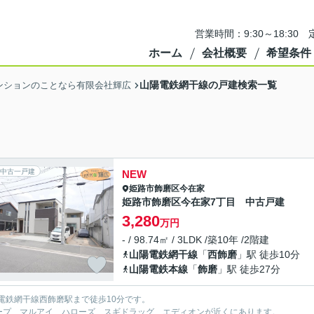
営業時間：9:30～18:3
ホーム
会社概要
希望条件
山陽電鉄網干線の戸建検索一覧
ンションのことなら有限会社輝広
中古一戸建
NEW
姫路市
飾磨区今在家
姫路市飾磨区今在家7丁目 中古戸建
3,280
万円
- / 98.74㎡ / 3LDK /築10年 /2階建
山陽電鉄網干線
「
西飾磨
」駅 徒歩10分
山陽電鉄本線
「
飾磨
」駅 徒歩27分
電鉄網干線西飾磨駅まで徒歩10分です。
ープ、マルアイ、ハローズ、スギドラッグ、エディオンが近くにあります。