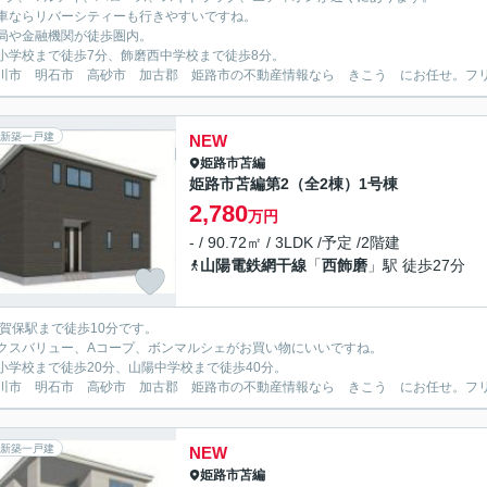
車ならリバーシティーも行きやすいですね。
局や金融機関が徒歩圏内。
小学校まで徒歩7分、飾磨西中学校まで徒歩8分。
川市 明石市 高砂市 加古郡 姫路市の不動産情報なら きこう にお任せ。フリーダイ
新築一戸建
NEW
姫路市
苫編
姫路市苫編第2（全2棟）1号棟
2,780
万円
- / 90.72㎡ / 3LDK /予定 /2階建
山陽電鉄網干線
「
西飾磨
」駅 徒歩27分
英賀保駅まで徒歩10分です。
クスバリュー、Aコープ、ボンマルシェがお買い物にいいですね。
小学校まで徒歩20分、山陽中学校まで徒歩40分。
川市 明石市 高砂市 加古郡 姫路市の不動産情報なら きこう にお任せ。フリーダイ
新築一戸建
NEW
姫路市
苫編