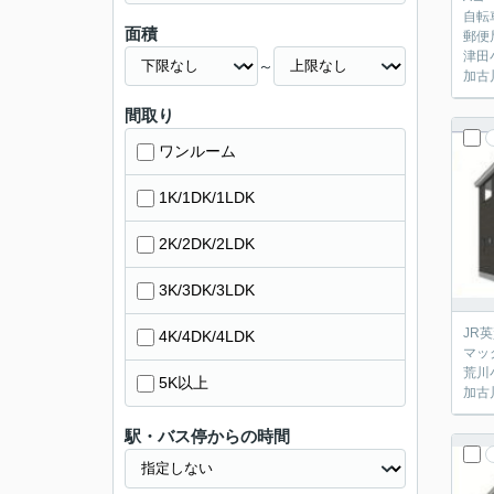
自転
面積
郵便
津田
～
加古
間取り
ワンルーム
1K/1DK/1LDK
2K/2DK/2LDK
3K/3DK/3LDK
JR
4K/4DK/4LDK
マッ
荒川
5K以上
加古
駅・バス停からの時間