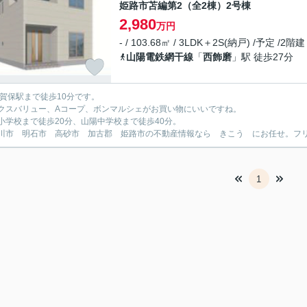
姫路市苫編第2（全2棟）2号棟
2,980
万円
- / 103.68㎡ / 3LDK＋2S(納戸) /予定 /2階建
山陽電鉄網干線
「
西飾磨
」駅 徒歩27分
英賀保駅まで徒歩10分です。
クスバリュー、Aコープ、ボンマルシェがお買い物にいいですね。
小学校まで徒歩20分、山陽中学校まで徒歩40分。
川市 明石市 高砂市 加古郡 姫路市の不動産情報なら きこう にお任せ。フリーダイ
1