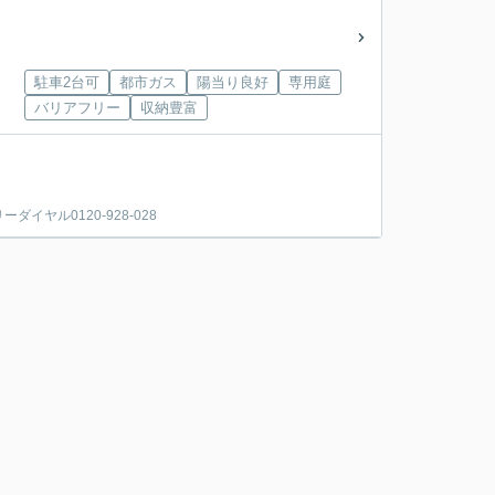
駐車2台可
都市ガス
陽当り良好
専用庭
バリアフリー
収納豊富
ヤル0120-928-028