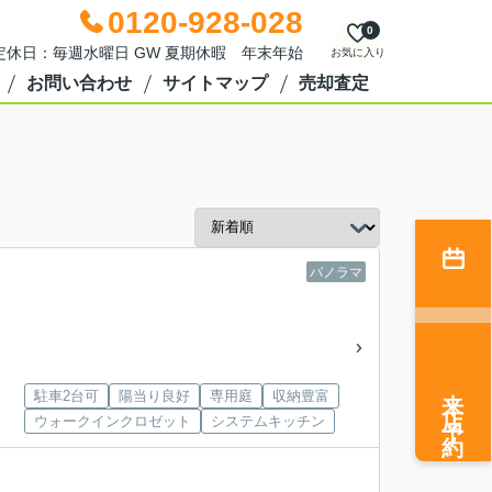
0120-928-028
0
0 定休日：毎週水曜日 GW 夏期休暇 年末年始
お気に入り
お問い合わせ
サイトマップ
売却査定
パノラマ
来店予約
駐車2台可
陽当り良好
専用庭
収納豊富
ウォークインクロゼット
システムキッチン