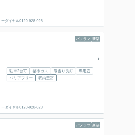
ヤル0120-928-028
パノラマ
新築
駐車2台可
都市ガス
陽当り良好
専用庭
バリアフリー
収納豊富
ヤル0120-928-028
パノラマ
新築