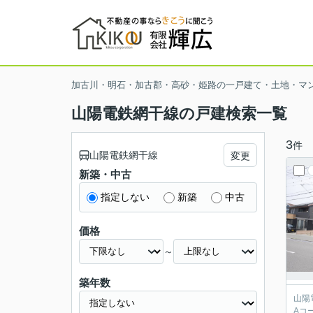
加古川・明石・加古郡・高砂・姫路の一戸建て・土地・マ
山陽電鉄網干線の戸建検索一覧
3
件
山陽電鉄網干線
変更
新築・中古
指定しない
新築
中古
価格
～
築年数
山陽
Aコ