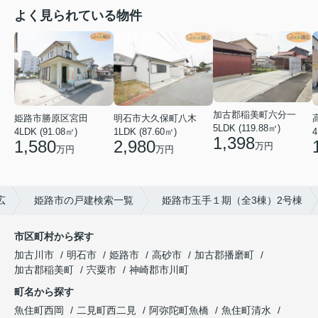
よく見られている物件
加古郡稲美町六分一
姫路市勝原区宮田
明石市大久保町八木
5LDK (119.88㎡)
4LDK (91.08㎡)
1LDK (87.60㎡)
4
1,398
1,580
2,980
万円
万円
万円
広
姫路市の戸建検索一覧
姫路市玉手１期（全3棟）2号棟
市区町村から探す
加古川市
明石市
姫路市
高砂市
加古郡播磨町
加古郡稲美町
宍粟市
神崎郡市川町
町名から探す
魚住町西岡
二見町西二見
阿弥陀町魚橋
魚住町清水