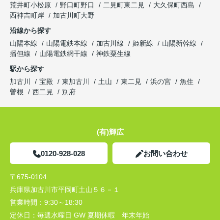
荒井町小松原
野口町野口
二見町東二見
大久保町西島
西神吉町岸
加古川町大野
沿線から探す
山陽本線
山陽電鉄本線
加古川線
姫新線
山陽新幹線
播但線
山陽電鉄網干線
神鉄粟生線
駅から探す
加古川
宝殿
東加古川
土山
東二見
浜の宮
魚住
曽根
西二見
別府
(有)輝広
0120-928-028
お問い合わせ
〒675-0104
兵庫県加古川市平岡町土山５６－１
営業時間：
9:30～18:30
定休日：
毎週水曜日 GW 夏期休暇 年末年始