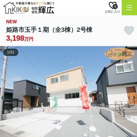
0
お気に入り
NEW
姫路市玉手１期（全3棟）2号棟
3,198
万円
1
/
32