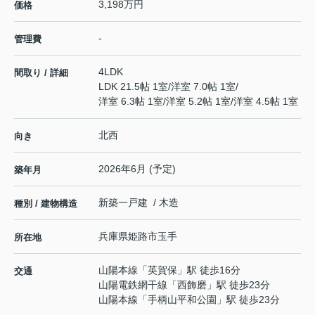
3,198万円
価格
-
管理費
4LDK
間取り / 詳細
LDK 21.5帖 1室
/
洋室 7.0帖 1室
/
洋室 6.3帖 1室
/
洋室 5.2帖 1室
/
洋室 4.5帖 1室
北西
向き
2026年6月 (予定)
築年月
新築一戸建 / 木造
種別 / 建物構造
兵庫県
姫路市
玉手
所在地
山陽本線
「
英賀保
」駅 徒歩16分
交通
山陽電鉄網干線
「
西飾磨
」駅 徒歩23分
山陽本線
「
手柄山平和公園
」駅 徒歩23分