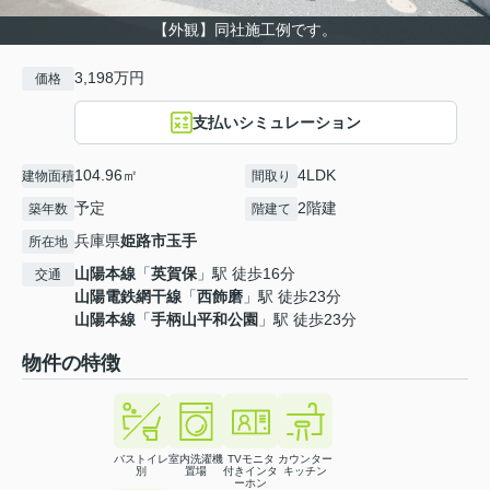
【外観】同社施工例です。
3,198万円
価格
支払いシミュレーション
104.96㎡
4LDK
建物面積
間取り
予定
2階建
築年数
階建て
兵庫県
姫路市
玉手
所在地
山陽本線
「
英賀保
」駅 徒歩16分
交通
山陽電鉄網干線
「
西飾磨
」駅 徒歩23分
山陽本線
「
手柄山平和公園
」駅 徒歩23分
物件の特徴
バストイレ
室内洗濯機
TVモニタ
カウンター
別
置場
付きインタ
キッチン
ーホン