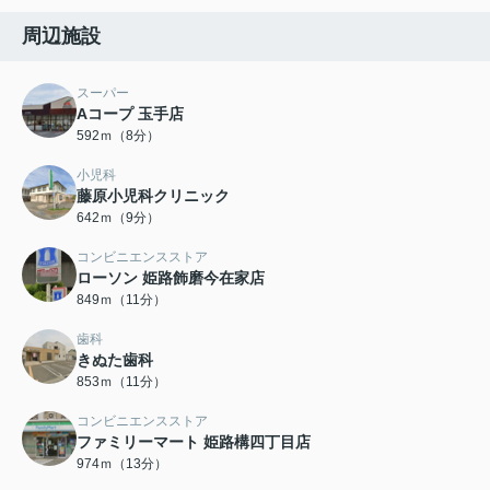
周辺施設
スーパー
Aコープ 玉手店
592ｍ（8分）
小児科
藤原小児科クリニック
642ｍ（9分）
コンビニエンスストア
ローソン 姫路飾磨今在家店
849ｍ（11分）
歯科
きぬた歯科
853ｍ（11分）
コンビニエンスストア
ファミリーマート 姫路構四丁目店
974ｍ（13分）