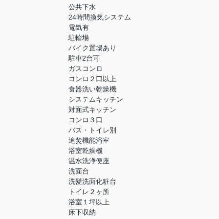
公共下水
24時間換気システム
電気有
駐輪場
バイク置場あり
駐車2台可
ガスコンロ
コンロ２口以上
食器洗い乾燥機
システムキッチン
対面式キッチン
コンロ３口
バス・トイレ別
追焚機能浴室
浴室乾燥機
温水洗浄便座
洗面台
洗髪洗面化粧台
トイレ２ヶ所
浴室１坪以上
床下収納