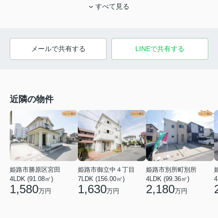
すべて見る
メールで共有する
LINEで共有する
近隣の物件
姫路市勝原区宮田
姫路市御立中４丁目
姫路市別所町別所
4LDK (91.08㎡)
7LDK (156.00㎡)
4LDK (99.36㎡)
4
1,580
1,630
2,180
万円
万円
万円