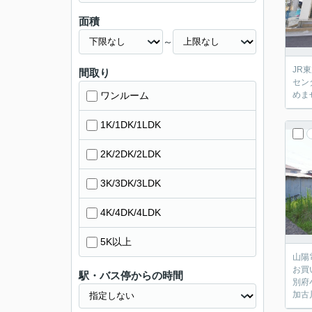
面積
～
JR
間取り
セン
ワンルーム
めま
1K/1DK/1LDK
2K/2DK/2LDK
3K/3DK/3LDK
4K/4DK/4LDK
5K以上
山陽
お買
駅・バス停からの時間
別府
加古