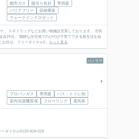
都市ガス
陽当り良好
専用庭
バリアフリー
収納豊富
ウォークインクロゼット
ーテ 、スギドラッグなどお買い物施設充実しております。 市民
徒歩25分。 閑静な住宅地でのびのび子育てできる新生活を始
任せ。フリーダイヤル0...
もっと見る
パノラマ
プロパンガス
専用庭
バス・トイレ別
室内洗濯機置場
フローリング
電気有
ヤル0120-928-028