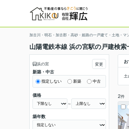
加古川・明石・加古郡・高砂・姫路の一戸建て・土地・マ
山陽電鉄本線 浜の宮駅の戸建検索
お
浜の宮
変更
新築・中古
土
指定しない
新築
中古
価格
2
件
～
築年数