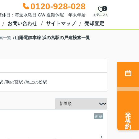
0120-928-028
0
0 定休日：毎週水曜日 GW 夏期休暇 年末年始
お気に入り
お問い合わせ
サイトマップ
売却査定
山陽電鉄本線 浜の宮駅の戸建検索一覧
索一覧
駅
/
浜の宮駅
/
尾上の松駅
来店予約
新築