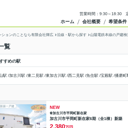
営業時間：9:30～18:3
ホーム
会社概要
希望条件
ンションのことなら有限会社輝広
沿線・駅から探す
山陽電鉄本線の戸建検
一覧
すすめの駅
山駅
/
加古川駅
/
東二見駅
/
東加古川駅
/
西二見駅
/
魚住駅
/
宝殿駅
/
播磨町
新築一戸建
NEW
加古川市
平岡町新在家
加古川市平岡町新在家6期（全1棟）新築
2,380
万円