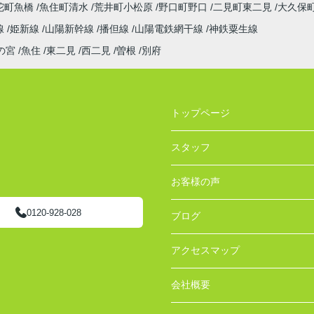
陀町魚橋
魚住町清水
荒井町小松原
野口町野口
二見町東二見
大久保
線
姫新線
山陽新幹線
播但線
山陽電鉄網干線
神鉄粟生線
の宮
魚住
東二見
西二見
曽根
別府
トップページ
スタッフ
お客様の声
0120-928-028
ブログ
アクセスマップ
会社概要