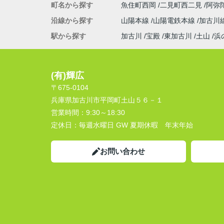
町名から探す
魚住町西岡
二見町西二見
阿弥
沿線から探す
山陽本線
山陽電鉄本線
加古川
駅から探す
加古川
宝殿
東加古川
土山
浜
(有)輝広
〒675-0104
兵庫県加古川市平岡町土山５６－１
営業時間：
9:30～18:30
定休日：
毎週水曜日 GW 夏期休暇 年末年始
お問い合わせ