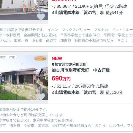
- / 85.86㎡ / 2LDK＋S(納戸) /予定 /2階建
山陽電鉄本線
「
浜の宮
」駅 徒歩41分
東加古川駅まで徒歩17分です。 イオン、マックスバリュー、マルナカ、ドン・キホ
ターや郵便局、金融機関が徒歩圏内。 平岡小学校まで徒歩24分、平岡南中学校まで
せんか。 加古川市 明石市 高砂市 加古郡 姫路市の不動産情報なら きこう にお
中古一戸建
NEW
加古川市
別府町元町
加古川市別府町元町 中古戸建
690
万円
- / 52.11㎡ / 2K /築60年 /1階建
山陽電鉄本線
「
浜の宮
」駅 徒歩30分
電鉄別府駅まで徒歩14分です。
い物や外食など周辺施設充実しています。
小学校まで徒歩5分、別府中学校まで徒歩20分。
川市 明石市 高砂市 加古郡 姫路市の不動産情報なら きこう にお任せ。フリーダイ