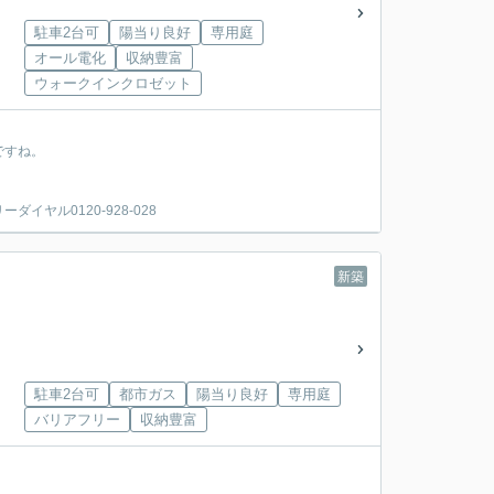
駐車2台可
陽当り良好
専用庭
オール電化
収納豊富
ウォークインクロゼット
ですね。
ヤル0120-928-028
新築
駐車2台可
都市ガス
陽当り良好
専用庭
バリアフリー
収納豊富
！