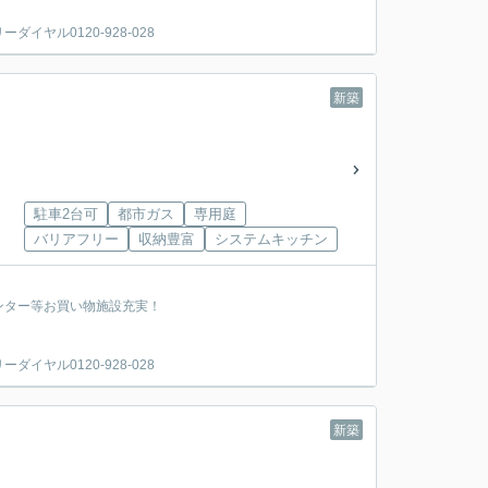
ヤル0120-928-028
新築
駐車2台可
都市ガス
専用庭
バリアフリー
収納豊富
システムキッチン
ンター等お買い物施設充実！
ヤル0120-928-028
新築