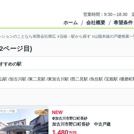
営業時間：9:30～18:3
ホーム
会社概要
希望条件
ンションのことなら有限会社輝広
沿線・駅から探す
山陽本線の戸建検索一
2ページ目)
すすめの駅
山駅
/
加古川駅
/
東二見駅
/
東加古川駅
/
西二見駅
/
魚住駅
/
宝殿駅
/
播磨町
中古一戸建
NEW
加古川市
野口町長砂
加古川市野口町長砂 中古戸建
1,480
万円