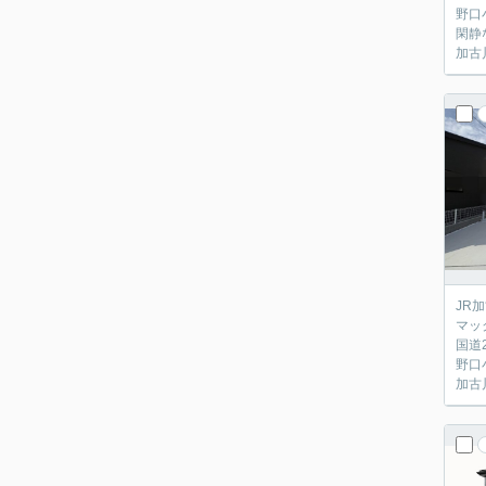
野口
閑静
加古
JR
マッ
国道
野口
加古