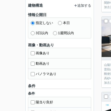
閑静
建物構造
追加する
加古
情報公開日
指定しない
本日
3日以内
1週間以内
画像・動画あり
画像あり
動画あり
山陽
普段
パノラマあり
郵便
高砂
加古
条件
条件
陽当り良好