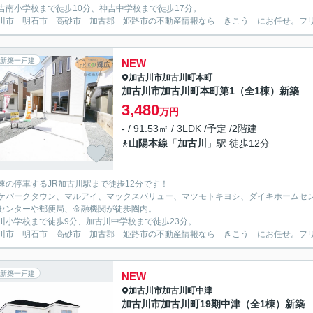
吉南小学校まで徒歩10分、神吉中学校まで徒歩17分。
川市 明石市 高砂市 加古郡 姫路市の不動産情報なら きこう にお任せ。フリーダイ
新築一戸建
NEW
加古川市
加古川町本町
加古川市加古川町本町第1（全1棟）新築
3,480
万円
- / 91.53㎡ / 3LDK /予定 /2階建
山陽本線
「
加古川
」駅 徒歩12分
速の停車するJR加古川駅まで徒歩12分です！
ケパークタウン、マルアイ、マックスバリュー、マツモトキヨシ、ダイキホームセ
センターや郵便局、金融機関が徒歩圏内。
川小学校まで徒歩9分、加古川中学校まで徒歩23分。
川市 明石市 高砂市 加古郡 姫路市の不動産情報なら きこう にお任せ。フリーダイ
新築一戸建
NEW
加古川市
加古川町中津
加古川市加古川町19期中津（全1棟）新築