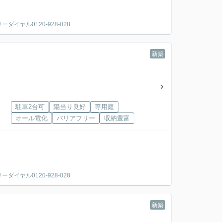
ヤル0120-928-028
新築
駐車2台可
陽当り良好
専用庭
オール電化
バリアフリー
収納豊富
ヤル0120-928-028
新築