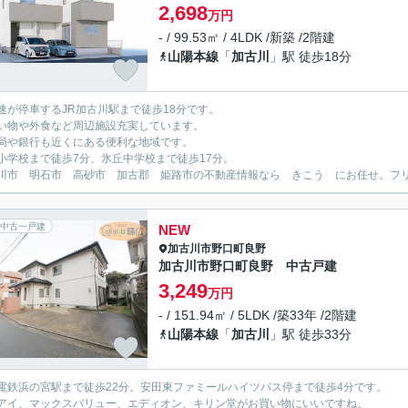
2,698
万円
- / 99.53㎡ / 4LDK /新築 /2階建
山陽本線
「
加古川
」駅 徒歩18分
速が停車するJR加古川駅まで徒歩18分です。
い物や外食など周辺施設充実しています。
局や銀行も近くにある便利な地域です。
小学校まで徒歩7分、氷丘中学校まで徒歩17分。
川市 明石市 高砂市 加古郡 姫路市の不動産情報なら きこう にお任せ。フリーダイ
中古一戸建
NEW
加古川市
野口町良野
加古川市野口町良野 中古戸建
3,249
万円
- / 151.94㎡ / 5LDK /築33年 /2階建
山陽本線
「
加古川
」駅 徒歩33分
電鉄浜の宮駅まで徒歩22分。安田東ファミールハイツバス停まで徒歩4分です。
アイ、マックスバリュー、エディオン、キリン堂がお買い物にいいですね。