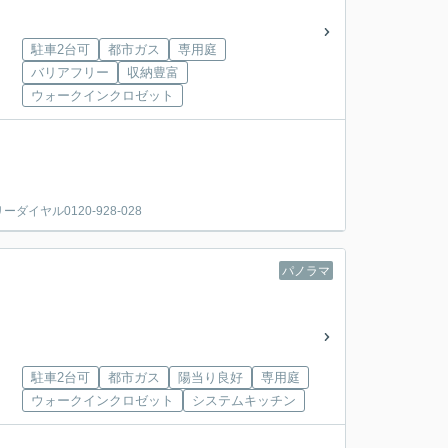
駐車2台可
都市ガス
専用庭
バリアフリー
収納豊富
ウォークインクロゼット
ヤル0120-928-028
パノラマ
駐車2台可
都市ガス
陽当り良好
専用庭
ウォークインクロゼット
システムキッチン