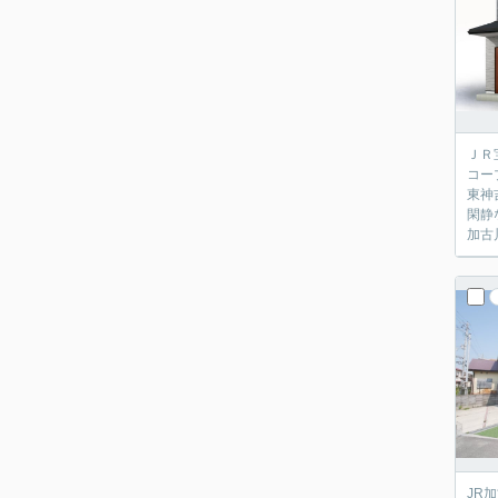
ＪＲ
コー
東神
閑静
加古
JR