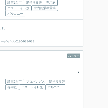
駐車2台可
陽当り良好
専用庭
バス・トイレ別
室内洗濯機置場
バルコニー
ます。
ヤル0120-928-028
パノラマ
駐車2台可
プロパンガス
陽当り良好
専用庭
バス・トイレ別
バルコニー