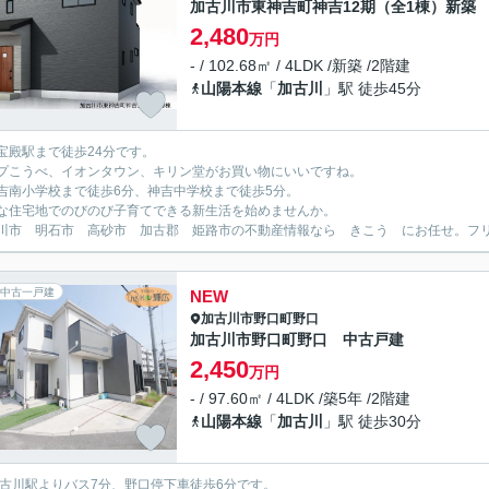
加古川市東神吉町神吉12期（全1棟）新築
2,480
万円
- / 102.68㎡ / 4LDK /新築 /2階建
山陽本線
「
加古川
」駅 徒歩45分
宝殿駅まで徒歩24分です。
プこうべ、イオンタウン、キリン堂がお買い物にいいですね。
吉南小学校まで徒歩6分、神吉中学校まで徒歩5分。
な住宅地でのびのび子育てできる新生活を始めませんか。
川市 明石市 高砂市 加古郡 姫路市の不動産情報なら きこう にお任せ。フリーダイ
中古一戸建
NEW
加古川市
野口町野口
加古川市野口町野口 中古戸建
2,450
万円
- / 97.60㎡ / 4LDK /築5年 /2階建
山陽本線
「
加古川
」駅 徒歩30分
加古川駅よりバス7分、野口停下車徒歩6分です。