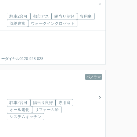
駐車2台可
都市ガス
陽当り良好
専用庭
収納豊富
ウォークインクロゼット
ヤル0120-928-028
パノラマ
駐車2台可
陽当り良好
専用庭
オール電化
リフォーム済
システムキッチン