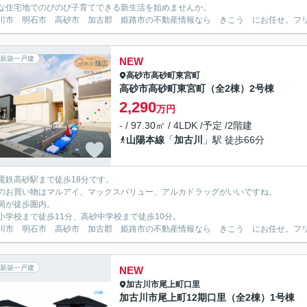
な住宅地でのびのび子育てできる新生活を始めませんか。
川市 明石市 高砂市 加古郡 姫路市の不動産情報なら きこう にお任せ。フリーダイ
新築一戸建
NEW
高砂市
高砂町東宮町
高砂市高砂町東宮町（全2棟）2号棟
2,290
万円
- / 97.30㎡ / 4LDK /予定 /2階建
山陽本線
「
加古川
」駅 徒歩66分
電鉄高砂駅まで徒歩18分です。
のお買い物はマルアイ、マックスバリュー、アルカドラッグがいいですね。
局が徒歩圏内。
小学校まで徒歩11分、高砂中学校まで徒歩10分。
川市 明石市 高砂市 加古郡 姫路市の不動産情報なら きこう にお任せ。フリーダイ
新築一戸建
NEW
加古川市
尾上町口里
加古川市尾上町12期口里（全2棟）1号棟