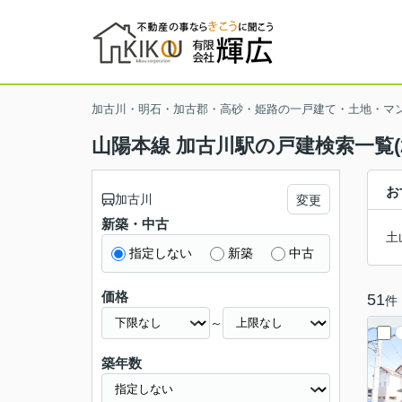
加古川・明石・加古郡・高砂・姫路の一戸建て・土地・マ
山陽本線 加古川駅の戸建検索一覧(
お
加古川
変更
新築・中古
土
指定しない
新築
中古
価格
51
件
～
築年数