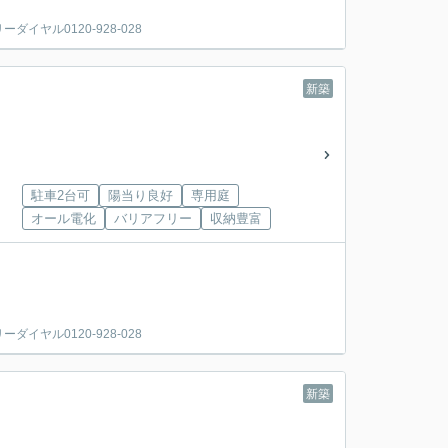
ヤル0120-928-028
新築
駐車2台可
陽当り良好
専用庭
オール電化
バリアフリー
収納豊富
ヤル0120-928-028
新築