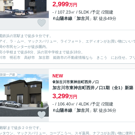
2,999
万円
- / 107.23㎡ / 5LDK /予定 /2階建
山陽本線
「
加古川
」駅 徒歩49分
電鉄浜の宮駅まで徒歩９分です。
アイ、ラ・ムー、マックスバリュー、ライフォート、エディオンがお買い物にいい
局や市民センターが徒歩圏内。
宮小学校まで徒歩8分、浜の宮中学校まで徒歩18分。
川市 明石市 高砂市 加古郡 姫路市の不動産情報なら きこう にお任せ。フリーダイ
新築一戸建
NEW
加古川市
東神吉町西井ノ口
加古川市東神吉町西井ノ口1期（全1）新築
3,299
万円
- / 106.40㎡ / 4LDK /予定 /2階建
山陽本線
「
加古川
」駅 徒歩36分
宝殿駅まで徒歩２０分です。
ンタウン、マックスバリュー、コープこうべ、スギ薬局、ナフコがお買い物に便利