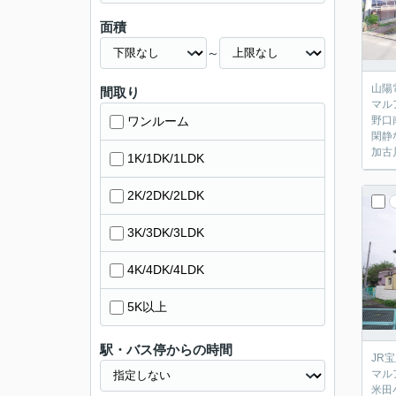
面積
～
山陽
間取り
マル
ワンルーム
野口
閑静
加古
1K/1DK/1LDK
2K/2DK/2LDK
3K/3DK/3LDK
4K/4DK/4LDK
5K以上
駅・バス停からの時間
JR
マル
米田