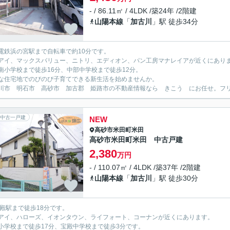
- / 86.11㎡ / 4LDK /築24年 /2階建
山陽本線
「
加古川
」駅 徒歩34分
電鉄浜の宮駅まで自転車で約10分です。
アイ、マックスバリュー、ニトリ、エディオン、パン工房マナレイアが近くにあり
南小学校まで徒歩16分、中部中学校まで徒歩12分。
な住宅地でのびのび子育てできる新生活を始めませんか。
川市 明石市 高砂市 加古郡 姫路市の不動産情報なら きこう にお任せ。フリーダイ
中古一戸建
NEW
高砂市
米田町米田
高砂市米田町米田 中古戸建
2,380
万円
- / 110.07㎡ / 4LDK /築37年 /2階建
山陽本線
「
加古川
」駅 徒歩30分
宝殿駅まで徒歩18分です。
アイ、ハローズ、イオンタウン、ライフォート、コーナンが近くにあります。
小学校まで徒歩17分、宝殿中学校まで徒歩3分です。