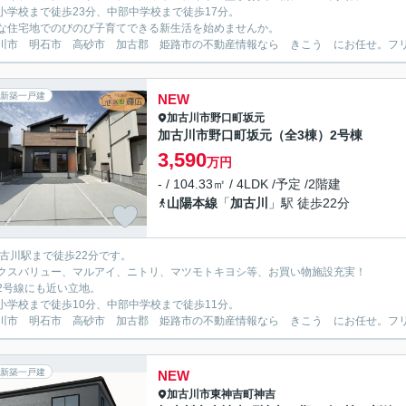
小学校まで徒歩23分、中部中学校まで徒歩17分。
な住宅地でのびのび子育てできる新生活を始めませんか。
川市 明石市 高砂市 加古郡 姫路市の不動産情報なら きこう にお任せ。フリーダイ
新築一戸建
NEW
加古川市
野口町坂元
加古川市野口町坂元（全3棟）2号棟
3,590
万円
- / 104.33㎡ / 4LDK /予定 /2階建
山陽本線
「
加古川
」駅 徒歩22分
加古川駅まで徒歩22分です。
クスバリュー、マルアイ、ニトリ、マツモトキヨシ等、お買い物施設充実！
2号線にも近い立地。
小学校まで徒歩10分、中部中学校まで徒歩11分。
川市 明石市 高砂市 加古郡 姫路市の不動産情報なら きこう にお任せ。フリーダイ
新築一戸建
NEW
加古川市
東神吉町神吉