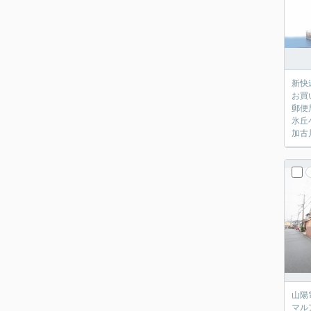
新快
お買
郵便
氷丘
加古
山陽
マル