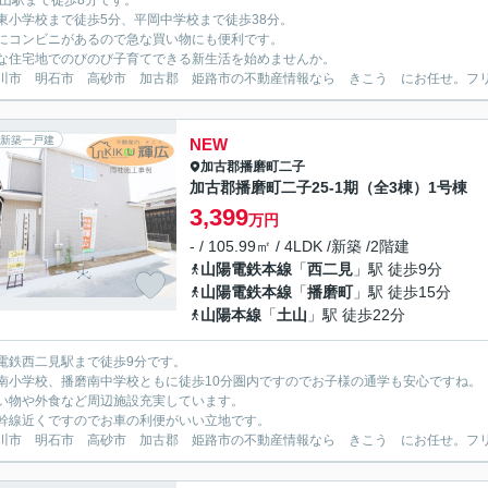
土山駅まで徒歩8分です。
東小学校まで徒歩5分、平岡中学校まで徒歩38分。
にコンビニがあるので急な買い物にも便利です。
な住宅地でのびのび子育てできる新生活を始めませんか。
川市 明石市 高砂市 加古郡 姫路市の不動産情報なら きこう にお任せ。フリーダイ
新築一戸建
NEW
加古郡播磨町
二子
加古郡播磨町二子25-1期（全3棟）1号棟
3,399
万円
- / 105.99㎡ / 4LDK /新築 /2階建
山陽電鉄本線
「
西二見
」駅 徒歩9分
山陽電鉄本線
「
播磨町
」駅 徒歩15分
山陽本線
「
土山
」駅 徒歩22分
電鉄西二見駅まで徒歩9分です。
南小学校、播磨南中学校ともに徒歩10分圏内ですのでお子様の通学も安心ですね。
い物や外食など周辺施設充実しています。
幹線近くですのでお車の利便がいい立地です。
川市 明石市 高砂市 加古郡 姫路市の不動産情報なら きこう にお任せ。フリーダイ