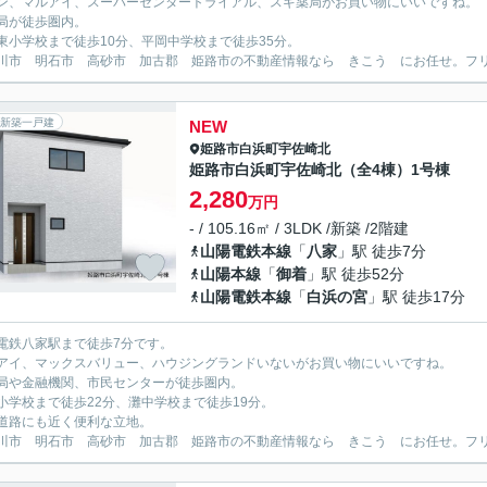
ン、マルアイ、スーパーセンタートライアル、スギ薬局がお買い物にいいですね。
局が徒歩圏内。
東小学校まで徒歩10分、平岡中学校まで徒歩35分。
川市 明石市 高砂市 加古郡 姫路市の不動産情報なら きこう にお任せ。フリーダイ
新築一戸建
NEW
姫路市
白浜町宇佐崎北
姫路市白浜町宇佐崎北（全4棟）1号棟
2,280
万円
- / 105.16㎡ / 3LDK /新築 /2階建
山陽電鉄本線
「
八家
」駅 徒歩7分
山陽本線
「
御着
」駅 徒歩52分
山陽電鉄本線
「
白浜の宮
」駅 徒歩17分
電鉄八家駅まで徒歩7分です。
アイ、マックスバリュー、ハウジングランドいないがお買い物にいいですね。
局や金融機関、市民センターが徒歩圏内。
小学校まで徒歩22分、灘中学校まで徒歩19分。
道路にも近く便利な立地。
川市 明石市 高砂市 加古郡 姫路市の不動産情報なら きこう にお任せ。フリーダイ