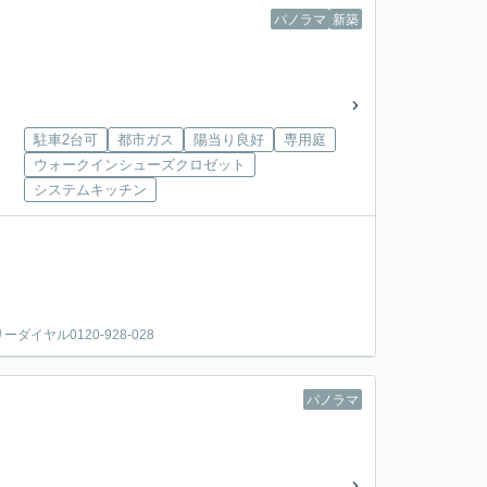
パノラマ
新築
駐車2台可
都市ガス
陽当り良好
専用庭
ウォークインシューズクロゼット
システムキッチン
。
ヤル0120-928-028
パノラマ