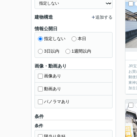
建物構造
追加する
情報公開日
指定しない
本日
3日以内
1週間以内
画像・動画あり
JR
お買
画像あり
郵便
東神
加古
動画あり
パノラマあり
条件
条件
陽当り良好