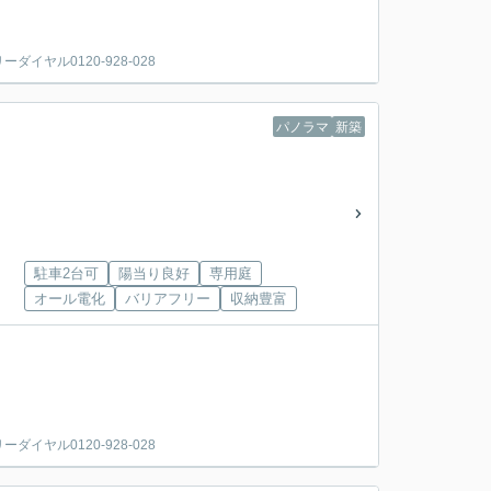
ヤル0120-928-028
パノラマ
新築
駐車2台可
陽当り良好
専用庭
オール電化
バリアフリー
収納豊富
ヤル0120-928-028