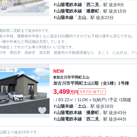
山陽電鉄本線
「
西二見
」駅 徒歩9分
山陽電鉄本線
「
播磨町
」駅 徒歩15分
山陽本線
「
土山
」駅 徒歩22分
電鉄西二見駅まで徒歩9分です。
南小学校、播磨南中学校ともに徒歩10分圏内ですのでお子様の通学も安心ですね。
い物や外食など周辺施設充実しています。
幹線近くですのでお車の利便がいい立地です。
川市 明石市 高砂市 加古郡 姫路市の不動産情報なら きこう にお任せ。フリーダイ
新築一戸建
NEW
加古川市
平岡町土山
加古川市平岡町土山1期（全1棟）1号棟
3,499
8月2日 値下げ
万円
- / 83.22㎡ / 1LDK＋S(納戸) /予定 /1階建
山陽本線
「
土山
」駅 徒歩16分
山陽電鉄本線
「
播磨町
」駅 徒歩43分
山陽電鉄本線
「
西二見
」駅 徒歩44分
土山駅より徒歩16分です。