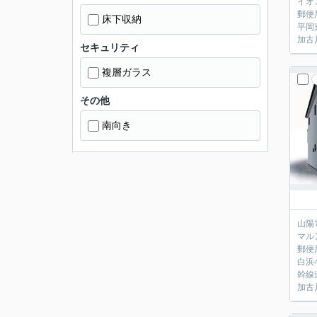
イオ
郵便
床下収納
平岡
加古
セキュリティ
複層ガラス
その他
南向き
山陽
マル
郵便
白浜
幹線
加古