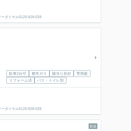
ヤル0120-928-028
駐車2台可
都市ガス
陽当り良好
専用庭
リフォーム済
バス・トイレ別
ヤル0120-928-028
新築