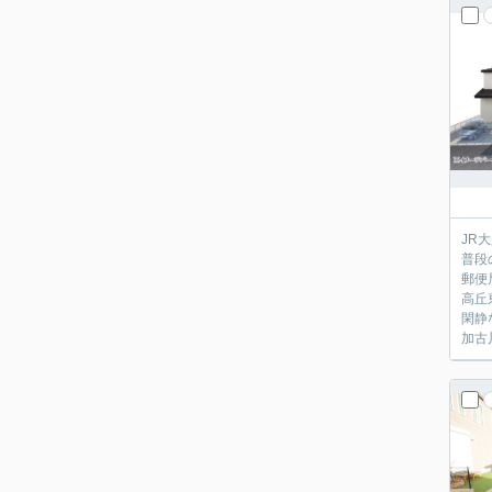
JR
普段
郵便
高丘
閑静
加古