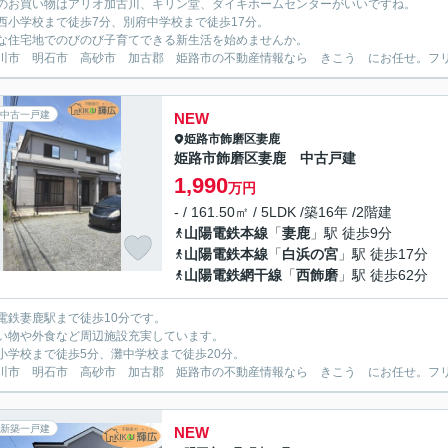
のお買い物はアリオ加古川、キリン堂、ダイキホームセンターがいいですね。
西小学校まで徒歩7分、別府中学校まで徒歩17分。
な住宅地でのびのび子育てできる新生活を始めませんか。
川市 明石市 高砂市 加古郡 姫路市の不動産情報なら きこう にお任せ。フリーダイ
中古一戸建
NEW
姫路市
飾磨区妻鹿
姫路市飾磨区妻鹿 中古戸建
1,990
万円
- / 161.50㎡ / 5LDK /築16年 /2階建
山陽電鉄本線
「
妻鹿
」駅 徒歩9分
山陽電鉄本線
「
白浜の宮
」駅 徒歩17分
山陽電鉄網干線
「
西飾磨
」駅 徒歩62分
電鉄妻鹿駅まで徒歩10分です。
い物や外食など周辺施設充実しています。
小学校まで徒歩5分、灘中学校まで徒歩20分。
川市 明石市 高砂市 加古郡 姫路市の不動産情報なら きこう にお任せ。フリーダイ
新築一戸建
NEW