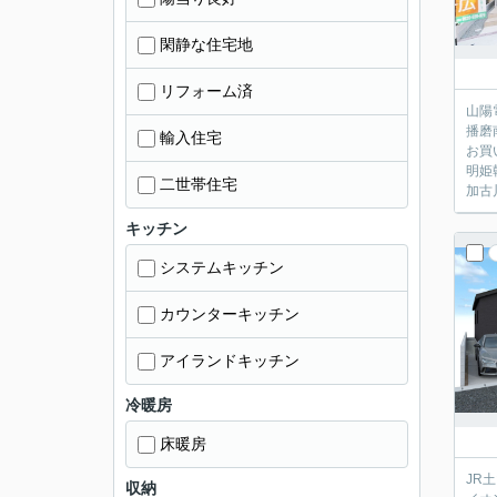
閑静な住宅地
リフォーム済
山陽
播磨
輸入住宅
お買
明姫
二世帯住宅
加古
キッチン
システムキッチン
カウンターキッチン
アイランドキッチン
冷暖房
床暖房
JR
収納