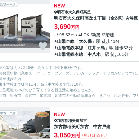
新築一戸建
NEW
明石市
大久保町高丘
明石市大久保町高丘１丁目（全2棟）A号棟
3,690
万円
- / 98.53㎡ / 4LDK /新築 /2階建
山陽本線
「
大久保
」駅 徒歩41分
山陽電鉄本線
「
江井ヶ島
」駅 徒歩63分
山陽電鉄本線
「
中八木
」駅 徒歩61分
大久保駅よりバス10分、高丘１丁目停下車3分です。
のお買い物は業務スーパー、コープフーズ、アルカドラッグ、ナフコがいいですね
局が徒歩圏内。
東小学校まで徒歩11分、高丘中学校まで徒歩10分。
な住宅地でのびのび子育てできる新生活を始めませんか。
川市 明石市 高砂市 加古郡 姫路市の不動産情報なら きこう にお任せ。フリーダイ
中古一戸建
NEW
加古郡稲美町
加古
加古郡稲美町加古 中古戸建
3,850
7月31日 値下げ
万円