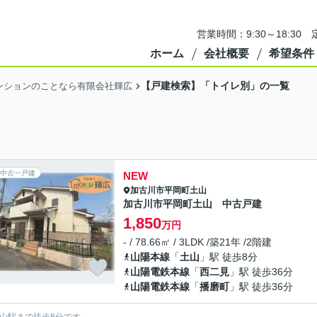
営業時間：9:30～18:3
ホーム
会社概要
希望条件
【戸建検索】「トイレ別」の一覧
ンションのことなら有限会社輝広
中古一戸建
NEW
加古川市
平岡町土山
加古川市平岡町土山 中古戸建
1,850
万円
- / 78.66㎡ / 3LDK /築21年 /2階建
山陽本線
「
土山
」駅 徒歩8分
山陽電鉄本線
「
西二見
」駅 徒歩36分
山陽電鉄本線
「
播磨町
」駅 徒歩36分