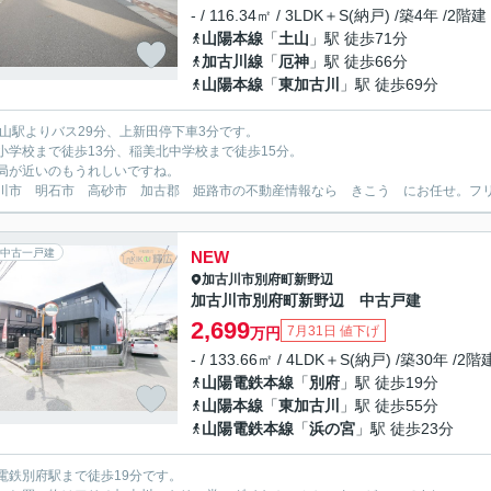
- / 116.34㎡ / 3LDK＋S(納戸) /築4年 /2階建
山陽本線
「
土山
」駅 徒歩71分
加古川線
「
厄神
」駅 徒歩66分
山陽本線
「
東加古川
」駅 徒歩69分
土山駅よりバス29分、上新田停下車3分です。
小学校まで徒歩13分、稲美北中学校まで徒歩15分。
局が近いのもうれしいですね。
川市 明石市 高砂市 加古郡 姫路市の不動産情報なら きこう にお任せ。フリーダイ
中古一戸建
NEW
加古川市
別府町新野辺
加古川市別府町新野辺 中古戸建
2,699
7月31日 値下げ
万円
- / 133.66㎡ / 4LDK＋S(納戸) /築30年 /2階
山陽電鉄本線
「
別府
」駅 徒歩19分
山陽本線
「
東加古川
」駅 徒歩55分
山陽電鉄本線
「
浜の宮
」駅 徒歩23分
電鉄別府駅まで徒歩19分です。