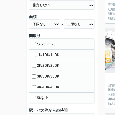
JR
平岡
近場
閑静
面積
加古
～
間取り
ワンルーム
1K/1DK/1LDK
2K/2DK/2LDK
3K/3DK/3LDK
山陽
4K/4DK/4LDK
播磨
お買
5K以上
明姫
加古
駅・バス停からの時間