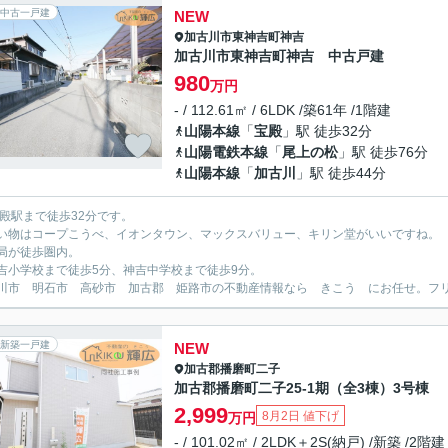
中古一戸建
NEW
加古川市
東神吉町神吉
加古川市東神吉町神吉 中古戸建
980
万円
- / 112.61㎡ / 6LDK /築61年 /1階建
山陽本線
「
宝殿
」駅 徒歩32分
山陽電鉄本線
「
尾上の松
」駅 徒歩76分
山陽本線
「
加古川
」駅 徒歩44分
宝殿駅まで徒歩32分です。
い物はコープこうべ、イオンタウン、マックスバリュー、キリン堂がいいですね。
局が徒歩圏内。
吉小学校まで徒歩5分、神吉中学校まで徒歩9分。
川市 明石市 高砂市 加古郡 姫路市の不動産情報なら きこう にお任せ。フリーダイ
新築一戸建
NEW
加古郡播磨町
二子
加古郡播磨町二子25-1期（全3棟）3号棟
2,999
8月2日 値下げ
万円
- / 101.02㎡ / 2LDK＋2S(納戸) /新築 /2階建