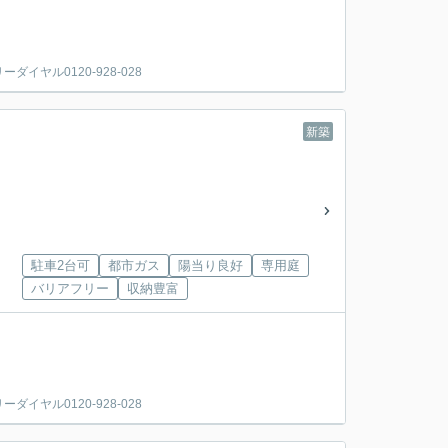
ヤル0120-928-028
新築
駐車2台可
都市ガス
陽当り良好
専用庭
バリアフリー
収納豊富
ヤル0120-928-028