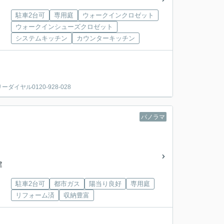
駐車2台可
専用庭
ウォークインクロゼット
ウォークインシューズクロゼット
システムキッチン
カウンターキッチン
ヤル0120-928-028
パノラマ
建
駐車2台可
都市ガス
陽当り良好
専用庭
リフォーム済
収納豊富