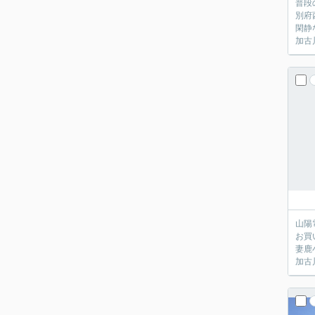
普段
別府
閑静
加古
山陽
お買
妻鹿
加古