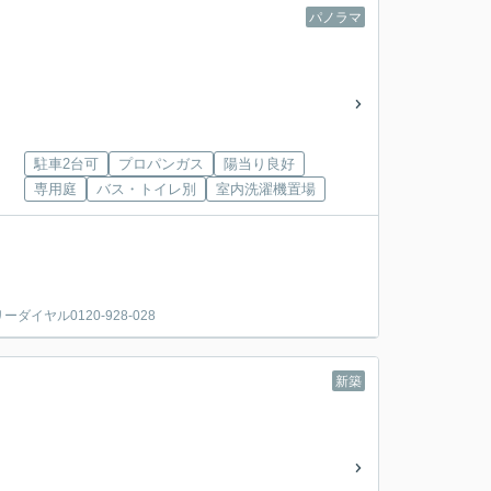
パノラマ
駐車2台可
プロパンガス
陽当り良好
専用庭
バス・トイレ別
室内洗濯機置場
ヤル0120-928-028
新築