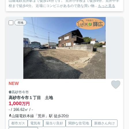
山陽電鉄荒井駅まで徒歩14分です。 荒井小学校まで徒歩9分、荒井中学
校まで徒歩4分。 近場にコンビニがあるので急な買い物...
もっと見る
売地
NEW
高砂市今市
高砂市今市１丁目 土地
1,000
万円
- / 166.62㎡ / -
山陽電鉄本線「荒井」駅 徒歩20分
都市ガス
電気有
陽当り良好
閑静な住宅地
新婚さん向け