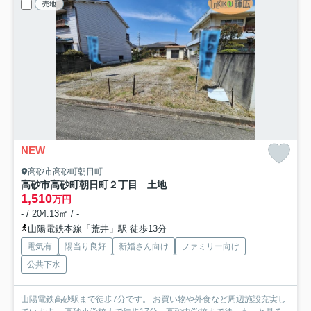
売地
NEW
高砂市高砂町朝日町
高砂市高砂町朝日町２丁目 土地
1,510
万円
- / 204.13㎡ / -
山陽電鉄本線「荒井」駅 徒歩13分
電気有
陽当り良好
新婚さん向け
ファミリー向け
公共下水
山陽電鉄高砂駅まで徒歩7分です。 お買い物や外食など周辺施設充実し