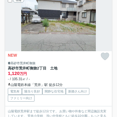
売地
NEW
高砂市荒井町御旅
高砂市荒井町御旅2丁目 土地
1,120
万円
- / 105.31㎡ / -
山陽電鉄本線「荒井」駅 徒歩12分
電気有
陽当り良好
閑静な住宅地
新婚さん向け
ファミリー向け
山陽電鉄荒井駅まで徒歩12分です。 お買い物や外食など周辺施設充実
しています。 荒井小学校、洗い中学校ともに徒歩10分圏...
もっと見る