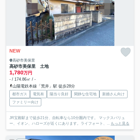
NEW
高砂市美保里
高砂市美保里 土地
1,780
万円
- / 174.86㎡ / -
山陽電鉄本線「荒井」駅 徒歩28分
都市ガス
電気有
陽当り良好
閑静な住宅地
新婚さん向け
ファミリー向け
JR宝殿駅まで徒歩21分、自転車なら10分圏内です。 マックスバリュ
ー、イオン、ハローズが近くにあります。ライフォート、...
もっと見る