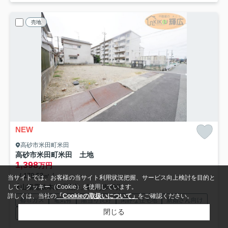
売地
NEW
高砂市米田町米田
高砂市米田町米田 土地
1,398
万円
- / 179.53㎡ / -
当サイトでは、お客様の当サイト利用状況把握、サービス向上検討を目的と
山陽電鉄本線「荒井」駅 徒歩39分
して、クッキー（Cookie）を使用しています。
詳しくは、当社の
「Cookieの取扱いについて」
をご確認ください。
都市ガス
電気有
陽当り良好
閑静な住宅地
新婚さん向け
閉じる
ファミリー向け