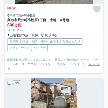
NEW
高砂市荒井町小松原
高砂市荒井町小松原1丁目 土地 A号地
800
万円
- / 110.25㎡ / -
山陽電鉄本線「荒井」駅 徒歩16分
電気有
陽当り良好
閑静な住宅地
新婚さん向け
ファミリー向け
公共下水
山陽電鉄高砂駅まで徒歩10分です。 普段のお買い物はトーホー、イオ
ン、ハローズ、ココカラファイン、モリスホームセンターが...
もっと見
る
売地