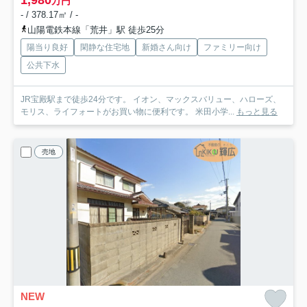
万円
- / 378.17㎡ / -
山陽電鉄本線「荒井」駅 徒歩25分
陽当り良好
閑静な住宅地
新婚さん向け
ファミリー向け
公共下水
JR宝殿駅まで徒歩24分です。 イオン、マックスバリュー、ハローズ、
モリス、ライフォートがお買い物に便利です。 米田小学...
もっと見る
売地
NEW