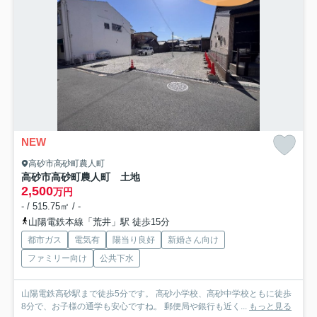
NEW
高砂市高砂町農人町
高砂市高砂町農人町 土地
2,500
万円
- / 515.75㎡ / -
山陽電鉄本線「荒井」駅 徒歩15分
都市ガス
電気有
陽当り良好
新婚さん向け
ファミリー向け
公共下水
山陽電鉄高砂駅まで徒歩5分です。 高砂小学校、高砂中学校ともに徒歩
8分で、お子様の通学も安心ですね。 郵便局や銀行も近く...
もっと見る