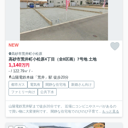
NEW
高砂市荒井町小松原
高砂市荒井町小松原4丁目（全8区画）7号地 土地
1,140
万円
- / 122.79㎡ / -
山陽電鉄本線「荒井」駅 徒歩20分
都市ガス
電気有
閑静な住宅地
新婚さん向け
ファミリー向け
公共下水
山陽電鉄荒井駅まで徒歩20分です。 近場にコンビニやスーパがあるの
で買い物に大変便利です。 閑静な住宅地でのびのび子育て...
もっと見る