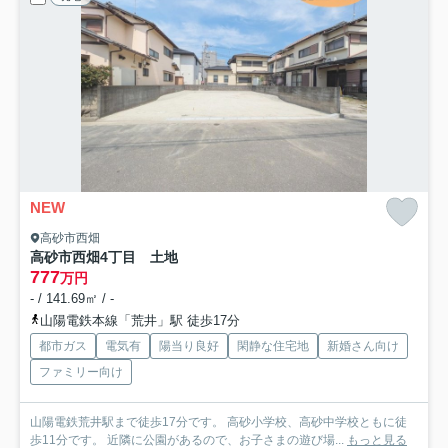
NEW
高砂市西畑
高砂市西畑4丁目 土地
777
万円
- / 141.69㎡ / -
山陽電鉄本線「荒井」駅 徒歩17分
都市ガス
電気有
陽当り良好
閑静な住宅地
新婚さん向け
ファミリー向け
山陽電鉄荒井駅まで徒歩17分です。 高砂小学校、高砂中学校ともに徒
歩11分です。 近隣に公園があるので、お子さまの遊び場...
もっと見る