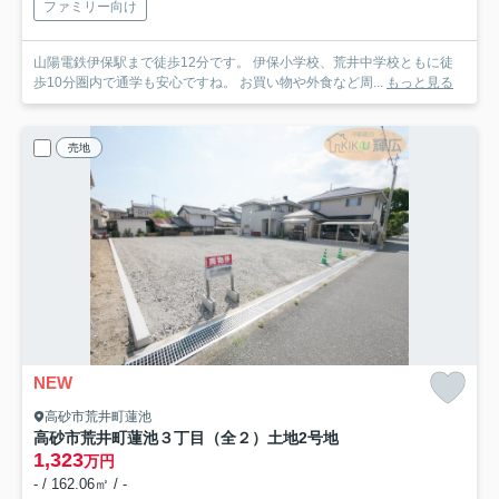
ファミリー向け
山陽電鉄伊保駅まで徒歩12分です。 伊保小学校、荒井中学校ともに徒
歩10分圏内で通学も安心ですね。 お買い物や外食など周...
もっと見る
売地
NEW
高砂市荒井町蓮池
高砂市荒井町蓮池３丁目（全２）土地2号地
1,323
万円
- / 162.06㎡ / -