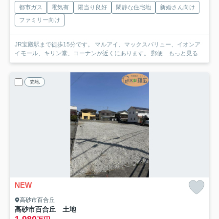
都市ガス
電気有
陽当り良好
閑静な住宅地
新婚さん向け
ファミリー向け
JR宝殿駅まで徒歩15分です。 マルアイ、マックスバリュー、イオンア
イモール、キリン堂、コーナンが近くにあります。 郵便...
もっと見る
売地
NEW
高砂市百合丘
高砂市百合丘 土地
1,980