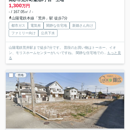
1,300
万円
- / 167.05㎡ / -
山陽電鉄本線「荒井」駅 徒歩7分
都市ガス
電気有
閑静な住宅地
新婚さん向け
ファミリー向け
公共下水
山陽電鉄荒井駅まで徒歩7分です。 普段のお買い物はトーホー、イオ
ン、モリスホームセンターがいいですね。 閑静な住宅地での...
もっと見
る
売地