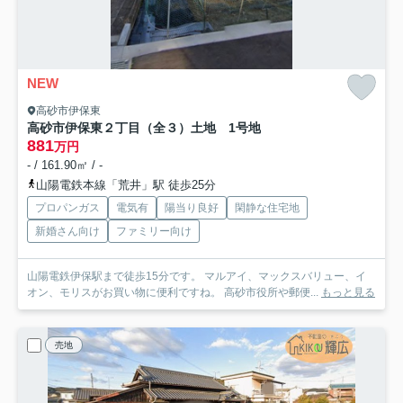
NEW
高砂市伊保東
高砂市伊保東２丁目（全３）土地 1号地
881
万円
- / 161.90㎡ / -
山陽電鉄本線「荒井」駅 徒歩25分
プロパンガス
電気有
陽当り良好
閑静な住宅地
新婚さん向け
ファミリー向け
山陽電鉄伊保駅まで徒歩15分です。 マルアイ、マックスバリュー、イ
オン、モリスがお買い物に便利ですね。 高砂市役所や郵便...
もっと見る
売地