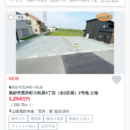
ています。 高砂小学校まで徒歩17分、高砂中学校まで徒...
もっと見る
売地
NEW
高砂市荒井町小松原
高砂市荒井町小松原4丁目（全2区画）2号地 土地
1,254
万円
- / 150.79㎡ / -
山陽電鉄本線「荒井」駅 徒歩18分
都市ガス
電気有
陽当り良好
新婚さん向け
ファミリー向け
公共下水