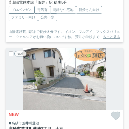
山陽電鉄本線「荒井」駅 徒歩8分
プロパンガス
電気有
閑静な住宅地
新婚さん向け
ファミリー向け
公共下水
山陽電鉄荒井駅まで徒歩８分です。 イオン、マルアイ、マックスバリュ
ー、ウェルシアがお買い物にいいですね。 荒井小学校まで...
もっと見る
売地
NEW
高砂市荒井町蓮池
高砂市荒井町蓮池3丁目 土地