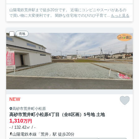
山陽電鉄荒井駅まで徒歩20分です。 近場にコンビニやスーパがあるの
で買い物に大変便利です。 閑静な住宅地でのびのび子育て...
もっと見る
売地
NEW
高砂市荒井町小松原
高砂市荒井町小松原4丁目（全8区画）5号地 土地
1,310
万円
- / 132.42㎡ / -
山陽電鉄本線「荒井」駅 徒歩20分