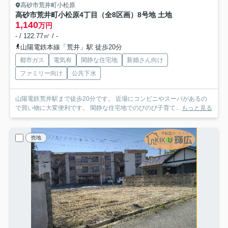
高砂市荒井町小松原
高砂市荒井町小松原4丁目（全8区画）8号地 土地
1,140
万円
- / 122.77㎡ / -
山陽電鉄本線「荒井」駅 徒歩20分
都市ガス
電気有
閑静な住宅地
新婚さん向け
ファミリー向け
公共下水
山陽電鉄荒井駅まで徒歩20分です。 近場にコンビニやスーパがあるの
で買い物に大変便利です。 閑静な住宅地でのびのび子育て...
もっと見る
売地