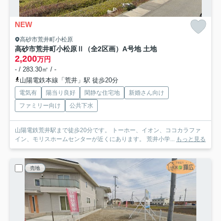
NEW
高砂市荒井町小松原
高砂市荒井町小松原Ⅱ（全2区画）A号地 土地
2,200
万円
- / 283.30㎡ / -
山陽電鉄本線「荒井」駅 徒歩20分
電気有
陽当り良好
閑静な住宅地
新婚さん向け
ファミリー向け
公共下水
山陽電鉄荒井駅まで徒歩20分です。 トーホー、イオン、ココカラファ
イン、モリスホームセンターが近くにあります。 荒井小学...
もっと見る
売地