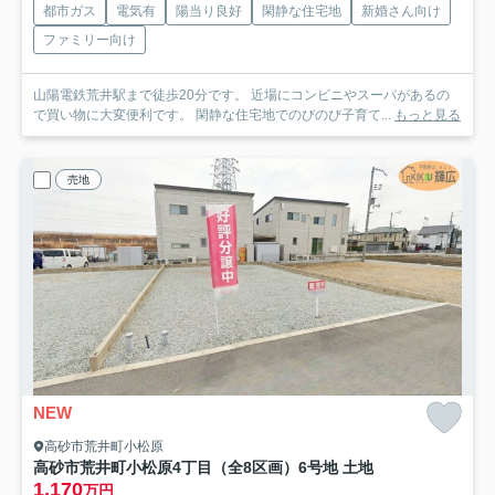
都市ガス
電気有
陽当り良好
閑静な住宅地
新婚さん向け
ファミリー向け
山陽電鉄荒井駅まで徒歩20分です。 近場にコンビニやスーパがあるの
で買い物に大変便利です。 閑静な住宅地でのびのび子育て...
もっと見る
売地
NEW
高砂市荒井町小松原
高砂市荒井町小松原4丁目（全8区画）6号地 土地
1,170
万円