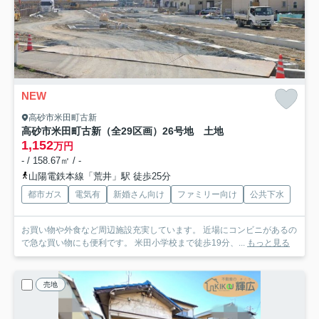
NEW
高砂市米田町古新
高砂市米田町古新（全29区画）26号地 土地
1,152
万円
- / 158.67㎡ / -
山陽電鉄本線「荒井」駅 徒歩25分
都市ガス
電気有
新婚さん向け
ファミリー向け
公共下水
お買い物や外食など周辺施設充実しています。 近場にコンビニがあるの
で急な買い物にも便利です。 米田小学校まで徒歩19分、...
もっと見る
売地