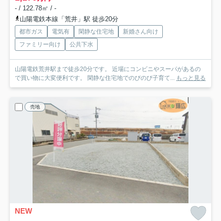
- / 122.78㎡ / -
山陽電鉄本線「荒井」駅 徒歩20分
都市ガス
電気有
閑静な住宅地
新婚さん向け
ファミリー向け
公共下水
山陽電鉄荒井駅まで徒歩20分です。 近場にコンビニやスーパがあるの
で買い物に大変便利です。 閑静な住宅地でのびのび子育て...
もっと見る
売地
NEW