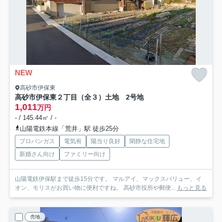
NEW
高砂市伊保東
高砂市伊保東２丁目（全３）土地 2号地
1,011
万円
- / 145.44㎡ / -
山陽電鉄本線「荒井」駅 徒歩25分
プロパンガス
電気有
陽当り良好
閑静な住宅地
新婚さん向け
ファミリー向け
山陽電鉄伊保駅まで徒歩15分です。 マルアイ、マックスバリュー、イ
オン、モリスがお買い物に便利ですね。 高砂市役所や郵便...
もっと見る
売地