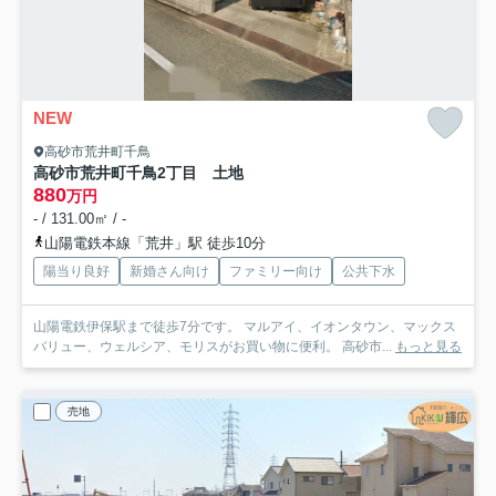
NEW
高砂市荒井町千鳥
高砂市荒井町千鳥2丁目 土地
880
万円
- / 131.00㎡ / -
山陽電鉄本線「荒井」駅 徒歩10分
陽当り良好
新婚さん向け
ファミリー向け
公共下水
山陽電鉄伊保駅まで徒歩7分です。 マルアイ、イオンタウン、マックス
バリュー、ウェルシア、モリスがお買い物に便利。 高砂市...
もっと見る
売地