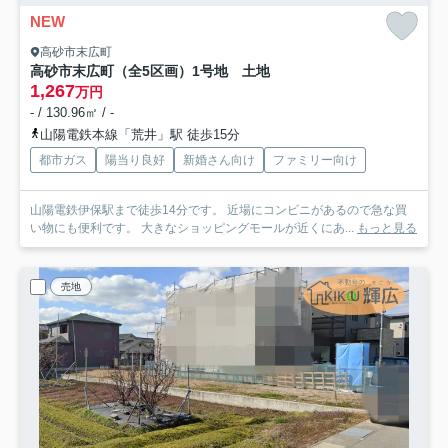
NEW
高砂市末広町
高砂市末広町（全5区画）1号地 土地
1,267
万円
- / 130.96㎡ / -
山陽電鉄本線「荒井」駅 徒歩15分
都市ガス
陽当り良好
新婚さん向け
ファミリー向け
山陽電鉄伊保駅まで徒歩14分です。 近場にコンビニがあるので急な買
い物にも便利です。 大きなショッピングモールが近くにあ...
もっと見る
売地