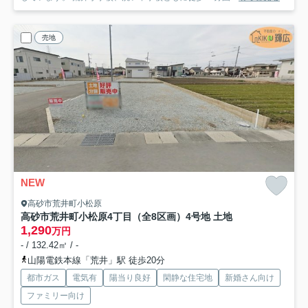
売地
NEW
高砂市荒井町小松原
高砂市荒井町小松原4丁目（全8区画）4号地 土地
1,290
万円
- / 132.42㎡ / -
山陽電鉄本線「荒井」駅 徒歩20分
都市ガス
電気有
陽当り良好
閑静な住宅地
新婚さん向け
ファミリー向け