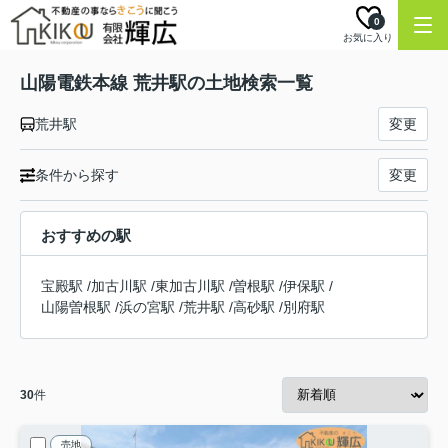
0
お気に入り
山陽電鉄本線 荒井駅の土地検索一覧
荒井駅
変更
条件から探す
変更
おすすめの駅
宝殿駅
/
加古川駅
/
東加古川駅
/
曽根駅
/
伊保駅
/
山陽曽根駅
/
浜の宮駅
/
荒井駅
/
高砂駅
/
別府駅
30
件
売地