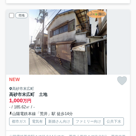
売地
NEW
高砂市末広町
高砂市末広町 土地
1,000
万円
- / 185.62㎡ / -
山陽電鉄本線「荒井」駅 徒歩14分
都市ガス
電気有
新婚さん向け
ファミリー向け
公共下水