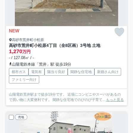
NEW
高砂市荒井町小松原
高砂市荒井町小松原4丁目（全8区画）3号地 土地
1,270
万円
- / 127.08㎡ / -
山陽電鉄本線「荒井」駅 徒歩19分
都市ガス
電気有
陽当り良好
閑静な住宅地
新婚さん向け
ファミリー向け
山陽電鉄荒井駅まで徒歩19分です。 近場にコンビニやスーパがあるの
で買い物に大変便利です。 閑静な住宅地でのびのび子育て...
もっと見る
売地