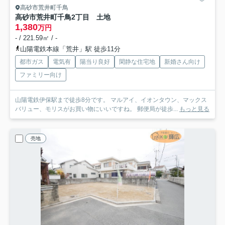
高砂市荒井町千鳥
高砂市荒井町千鳥2丁目 土地
1,380
万円
- / 221.59㎡ / -
山陽電鉄本線「荒井」駅 徒歩11分
都市ガス
電気有
陽当り良好
閑静な住宅地
新婚さん向け
ファミリー向け
山陽電鉄伊保駅まで徒歩8分です。 マルアイ、イオンタウン、マックス
バリュー、モリスがお買い物にいいですね。 郵便局が徒歩...
もっと見る
売地