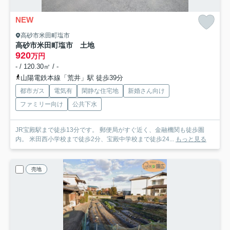
NEW
高砂市米田町塩市
高砂市米田町塩市 土地
920
万円
- / 120.30㎡ / -
山陽電鉄本線「荒井」駅 徒歩39分
都市ガス
電気有
閑静な住宅地
新婚さん向け
ファミリー向け
公共下水
JR宝殿駅まで徒歩13分です。 郵便局がすぐ近く、金融機関も徒歩圏
内。 米田西小学校まで徒歩2分、宝殿中学校まで徒歩24...
もっと見る
売地