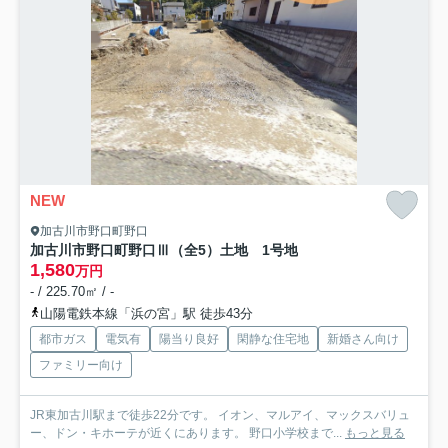
NEW
加古川市野口町野口
加古川市野口町野口Ⅲ（全5）土地 1号地
1,580
万円
- / 225.70㎡ / -
山陽電鉄本線「浜の宮」駅 徒歩43分
都市ガス
電気有
陽当り良好
閑静な住宅地
新婚さん向け
ファミリー向け
JR東加古川駅まで徒歩22分です。 イオン、マルアイ、マックスバリュ
ー、ドン・キホーテが近くにあります。 野口小学校まで...
もっと見る