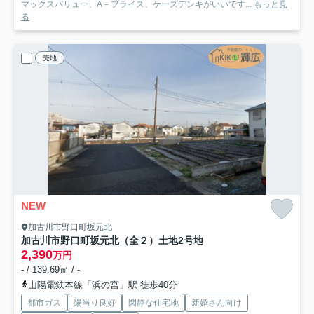
マックスバリュー、A－プライス、ケーズデンキがいいです...
もっと見
る
売地
NEW
加古川市野口町坂元北
加古川市野口町坂元北（全２）土地2号地
2,390
万円
- / 139.69㎡ / -
山陽電鉄本線「浜の宮」駅 徒歩40分
都市ガス
陽当り良好
閑静な住宅地
新婚さん向け