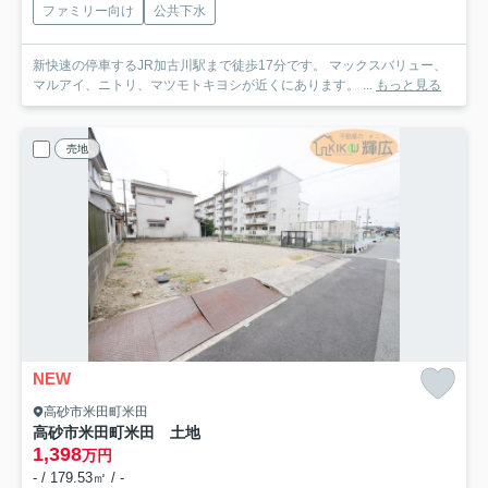
ファミリー向け
公共下水
新快速の停車するJR加古川駅まで徒歩17分です。 マックスバリュー、
マルアイ、ニトリ、マツモトキヨシが近くにあります。 ...
もっと見る
売地
NEW
高砂市米田町米田
高砂市米田町米田 土地
1,398
万円
- / 179.53㎡ / -