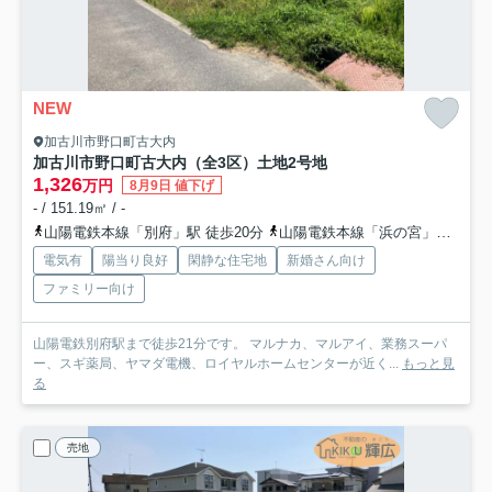
NEW
加古川市野口町古大内
加古川市野口町古大内（全3区）土地2号地
1,326
万円
8月9日 値下げ
- / 151.19㎡ / -
山陽電鉄本線「別府」駅 徒歩20分
山陽電鉄本線「浜の宮」駅 徒歩32分
電気有
陽当り良好
閑静な住宅地
新婚さん向け
ファミリー向け
山陽電鉄別府駅まで徒歩21分です。 マルナカ、マルアイ、業務スーパ
ー、スギ薬局、ヤマダ電機、ロイヤルホームセンターが近く...
もっと見
る
売地