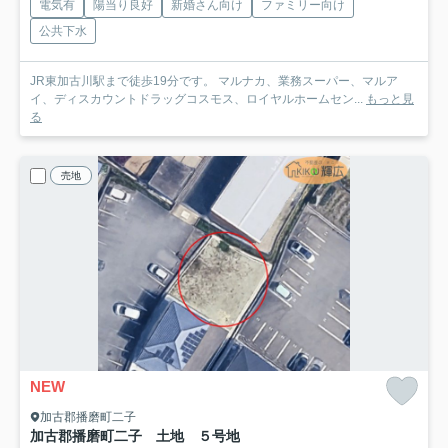
電気有
陽当り良好
新婚さん向け
ファミリー向け
公共下水
JR東加古川駅まで徒歩19分です。 マルナカ、業務スーパー、マルア
イ、ディスカウントドラッグコスモス、ロイヤルホームセン...
もっと見
る
売地
NEW
加古郡播磨町二子
加古郡播磨町二子 土地 ５号地