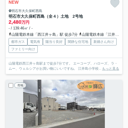
NEW
明石市大久保町西島
明石市大久保町西島（全４）土地 2号地
2,480
万円
- / 139.46㎡ / -
山陽電鉄本線「西江井ヶ島」駅 徒歩7分
山陽電鉄本線「江井ヶ島」駅 徒歩13分
都市ガス
電気有
陽当り良好
閑静な住宅地
新婚さん向け
ファミリー向け
山陽電鉄西江井ヶ島駅まで徒歩7分です。 エーコープ、ハローズ、ラ・
ムー、ウェルシアがお買い物にいいですね。 江井島小学校...
もっと見る
売地