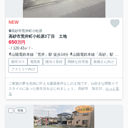
NEW
高砂市荒井町小松原
高砂市荒井町小松原3丁目 土地
650
万円
- / 120.43㎡ / -
山陽電鉄本線「荒井」駅 徒歩14分
山陽電鉄本線「高砂」駅 徒歩16分
都市ガス
電気有
陽当り良好
閑静な住宅地
新婚さん向け
ファミリー向け
ご家族の夢を自由に叶える建築条件なしの土地です。お好きな間取りで
スタイルにあった新生活をはじめましょう。 高砂市 加古川...
もっと見
る
売地