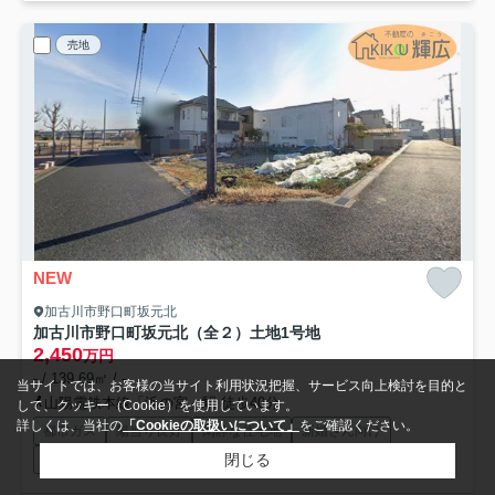
売地
NEW
加古川市野口町坂元北
加古川市野口町坂元北（全２）土地1号地
2,450
万円
- / 139.69㎡ / -
当サイトでは、お客様の当サイト利用状況把握、サービス向上検討を目的と
山陽電鉄本線「浜の宮」駅 徒歩40分
して、クッキー（Cookie）を使用しています。
詳しくは、当社の
「Cookieの取扱いについて」
をご確認ください。
都市ガス
陽当り良好
閑静な住宅地
新婚さん向け
閉じる
ファミリー向け
公共下水