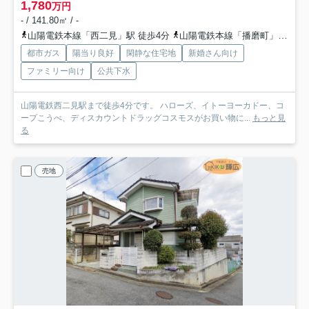
1,780
万円
- / 141.80㎡ / -
山陽電鉄本線「西二見」駅 徒歩4分
山陽電鉄本線「播磨町」駅 徒歩16分
都市ガス
陽当り良好
閑静な住宅地
新婚さん向け
ファミリー向け
公共下水
山陽電鉄西二見駅まで徒歩4分です。 ハローズ、イトーヨーカドー、コ
ープこうべ、ディスカウントドラッグコスモスがお買い物に...
もっと見
る
売地