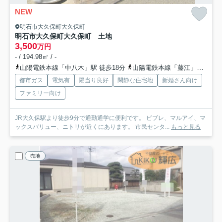
NEW
明石市大久保町大久保町
明石市大久保町大久保町 土地
3,500
万円
- / 194.98㎡ / -
山陽電鉄本線「中八木」駅 徒歩18分
山陽電鉄本線「藤江」駅 徒歩27分
都市ガス
電気有
陽当り良好
閑静な住宅地
新婚さん向け
ファミリー向け
JR大久保駅より徒歩9分で通勤通学に便利です。 ビブレ、マルアイ、マ
ックスバリュー、ニトリが近くにあります。 市民センタ...
もっと見る
売地