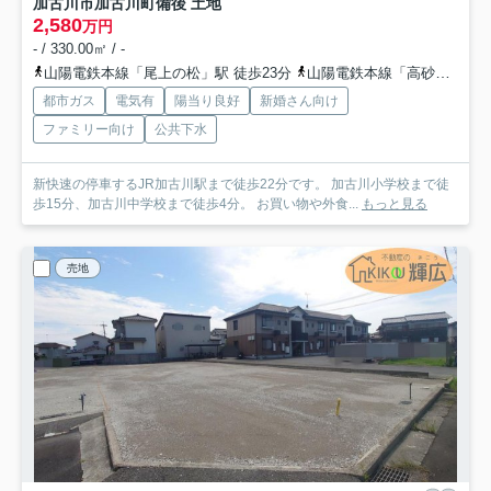
加古川市加古川町備後 土地
2,580
万円
- / 330.00㎡ / -
山陽電鉄本線「尾上の松」駅 徒歩23分
山陽電鉄本線「高砂」駅 徒歩39分
都市ガス
電気有
陽当り良好
新婚さん向け
ファミリー向け
公共下水
新快速の停車するJR加古川駅まで徒歩22分です。 加古川小学校まで徒
歩15分、加古川中学校まで徒歩4分。 お買い物や外食...
もっと見る
売地