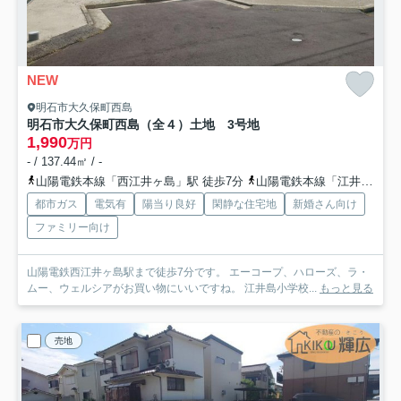
NEW
明石市大久保町西島
明石市大久保町西島（全４）土地 3号地
1,990
万円
- / 137.44㎡ / -
山陽電鉄本線「西江井ヶ島」駅 徒歩7分
山陽電鉄本線「江井ヶ島」駅 徒歩13分
都市ガス
電気有
陽当り良好
閑静な住宅地
新婚さん向け
ファミリー向け
山陽電鉄西江井ヶ島駅まで徒歩7分です。 エーコープ、ハローズ、ラ・
ムー、ウェルシアがお買い物にいいですね。 江井島小学校...
もっと見る
売地