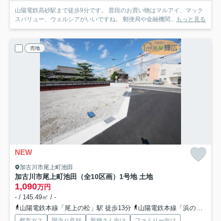
山陽電鉄高砂駅まで徒歩9分です。 普段のお買い物はマルアイ、マック
スバリュー、ウェルシアがいいですね。 郵便局や金融機関...
もっと見る
売地
NEW
加古川市尾上町池田
加古川市尾上町池田（全10区画）1号地 土地
1,090
万円
- / 145.49㎡ / -
山陽電鉄本線「尾上の松」駅 徒歩13分
山陽電鉄本線「浜の宮」駅 徒歩16分
都市ガス
陽当り良好
新婚さん向け
ファミリー向け