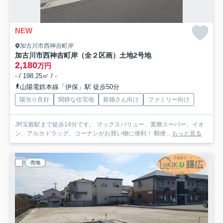
NEW
加古川市西神吉町岸
加古川市西神吉町岸（全２区画）土地2号地
2,180
万円
- / 198.25㎡ / -
山陽電鉄本線「伊保」駅 徒歩50分
陽当り良好
閑静な住宅地
新婚さん向け
ファミリー向け
JR宝殿駅まで徒歩14分です。 マックスバリュー、業務スーパー、イオ
ン、アルカドラッグ、コーナンがお買い物に便利！ 郵便...
もっと見る
売地