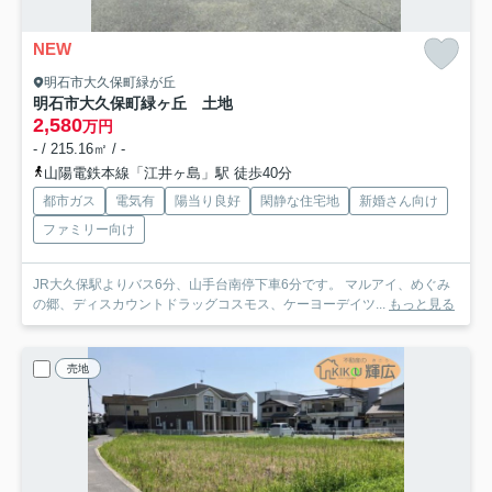
NEW
明石市大久保町緑が丘
明石市大久保町緑ヶ丘 土地
2,580
万円
- / 215.16㎡ / -
山陽電鉄本線「江井ヶ島」駅 徒歩40分
都市ガス
電気有
陽当り良好
閑静な住宅地
新婚さん向け
ファミリー向け
JR大久保駅よりバス6分、山手台南停下車6分です。 マルアイ、めぐみ
の郷、ディスカウントドラッグコスモス、ケーヨーデイツ...
もっと見る
売地