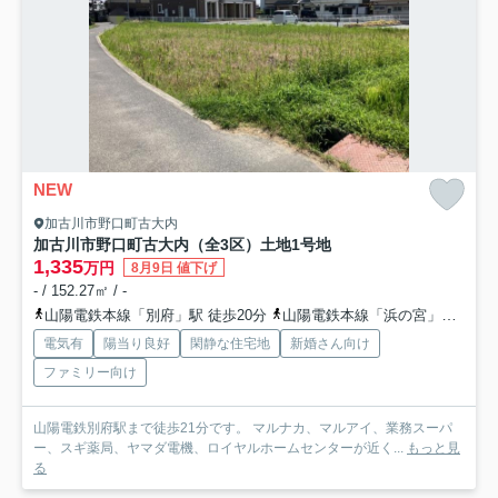
NEW
加古川市野口町古大内
加古川市野口町古大内（全3区）土地1号地
1,335
万円
8月9日 値下げ
- / 152.27㎡ / -
山陽電鉄本線「別府」駅 徒歩20分
山陽電鉄本線「浜の宮」駅 徒歩32分
電気有
陽当り良好
閑静な住宅地
新婚さん向け
ファミリー向け
山陽電鉄別府駅まで徒歩21分です。 マルナカ、マルアイ、業務スーパ
ー、スギ薬局、ヤマダ電機、ロイヤルホームセンターが近く...
もっと見
る