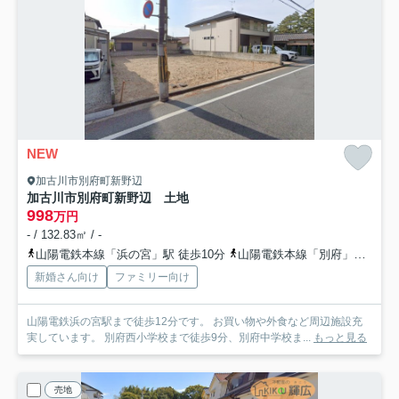
NEW
加古川市別府町新野辺
加古川市別府町新野辺 土地
998
万円
- / 132.83㎡ / -
山陽電鉄本線「浜の宮」駅 徒歩10分
山陽電鉄本線「別府」駅 徒歩21分
新婚さん向け
ファミリー向け
山陽電鉄浜の宮駅まで徒歩12分です。 お買い物や外食など周辺施設充
実しています。 別府西小学校まで徒歩9分、別府中学校ま...
もっと見る
売地