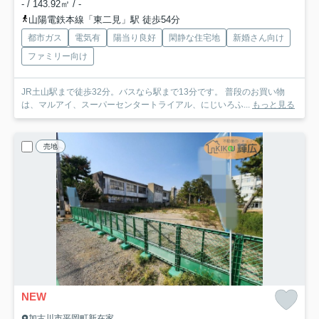
- / 143.92㎡ / -
山陽電鉄本線「東二見」駅 徒歩54分
都市ガス
電気有
陽当り良好
閑静な住宅地
新婚さん向け
ファミリー向け
JR土山駅まで徒歩32分。バスなら駅まで13分です。 普段のお買い物
は、マルアイ、スーパーセンタートライアル、にじいろふ...
もっと見る
売地
NEW
加古川市平岡町新在家