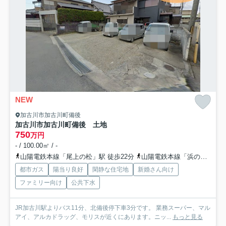
NEW
加古川市加古川町備後
加古川市加古川町備後 土地
750
万円
- / 100.00㎡ / -
山陽電鉄本線「尾上の松」駅 徒歩22分
山陽電鉄本線「浜の宮」駅 徒歩38分
都市ガス
陽当り良好
閑静な住宅地
新婚さん向け
ファミリー向け
公共下水
JR加古川駅よりバス11分、北備後停下車3分です。 業務スーパー、マル
アイ、アルカドラッグ、モリスが近くにあります。ニッ...
もっと見る