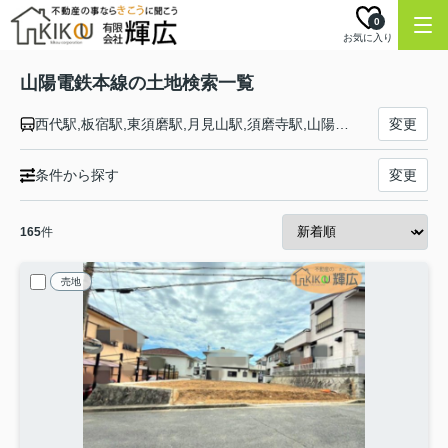
0
お気に入り
山陽電鉄本線の土地検索一覧
西代駅,板宿駅,東須磨駅,月見山駅,須磨寺駅,山陽須磨駅,須磨浦公園駅,山陽塩屋駅,滝の茶屋駅,東垂水駅,山陽垂水駅,霞ヶ丘駅,舞子公園駅,西舞子駅,大蔵谷駅,人丸前駅,明石駅,西新町駅,林崎松江海岸駅,藤江駅,中八木駅,江井ヶ島駅,西江井ヶ島駅,山陽魚住駅,東二見駅,西二見駅,播磨町駅,別府駅,浜の宮駅,尾上の松駅,高砂駅,荒井駅,伊保駅,山陽曽根駅,大塩駅,的形駅,八家駅,白浜の宮駅,妻鹿駅,飾磨駅,亀山駅,手柄駅,姫路駅
変更
条件から探す
変更
165
件
売地