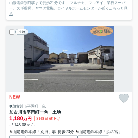
山陽電鉄別府駅まで徒歩21分です。 マルナカ、マルアイ、業務スーパ
ー、スギ薬局、ヤマダ電機、ロイヤルホームセンターが近く...
もっと見
る
売地
NEW
加古川市平岡町一色
加古川市平岡町一色 土地
1,180
万円
8月8日 値下げ
- / 143.08㎡ / -
山陽電鉄本線「別府」駅 徒歩20分
山陽電鉄本線「浜の宮」駅 徒歩37分