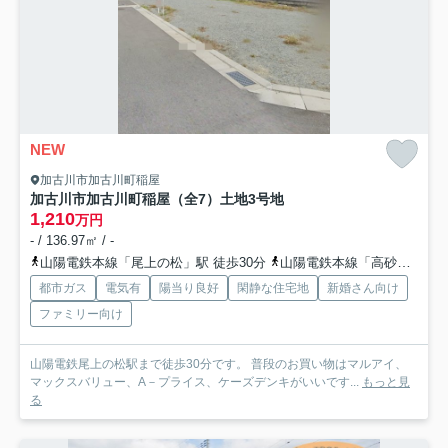
NEW
加古川市加古川町稲屋
加古川市加古川町稲屋（全7）土地3号地
1,210
万円
- / 136.97㎡ / -
山陽電鉄本線「尾上の松」駅 徒歩30分
山陽電鉄本線「高砂」駅 徒歩40分
都市ガス
電気有
陽当り良好
閑静な住宅地
新婚さん向け
ファミリー向け
山陽電鉄尾上の松駅まで徒歩30分です。 普段のお買い物はマルアイ、
マックスバリュー、A－プライス、ケーズデンキがいいです...
もっと見
る