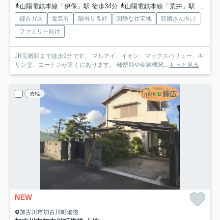
山陽電鉄本線「伊保」駅 徒歩34分
山陽電鉄本線「荒井」駅 徒歩39分
都市ガス
電気有
陽当り良好
閑静な住宅地
新婚さん向け
ファミリー向け
JR宝殿駅まで徒歩9分です。 マルアイ、イオン、マックスバリュー、キ
リン堂、コーナンが近くにあります。 郵便局や金融機関...
もっと見る
売地
NEW
加古川市加古川町備後