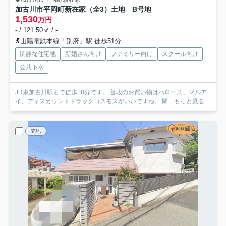
加古川市平岡町新在家（全3）土地 B号地
1,530
万円
- / 121.50㎡ / -
山陽電鉄本線「別府」駅 徒歩51分
閑静な住宅地
新婚さん向け
ファミリー向け
スクール向け
公共下水
JR東加古川駅まで徒歩18分です。 普段のお買い物はハローズ、マルア
イ、ディスカウントドラッグコスモスがいいですね。 閑...
もっと見る
売地