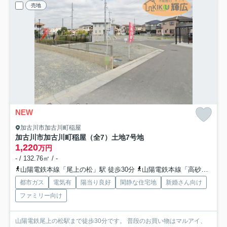
売地
NEW
加古川市加古川町稲屋
加古川市加古川町稲屋（全7）土地7号地
1,220
万円
- / 132.76㎡ / -
山陽電鉄本線「尾上の松」駅 徒歩30分
山陽電鉄本線「高砂」駅 徒歩40分
都市ガス
電気有
陽当り良好
閑静な住宅地
新婚さん向け
ファミリー向け
山陽電鉄尾上の松駅まで徒歩30分です。 普段のお買い物はマルアイ、