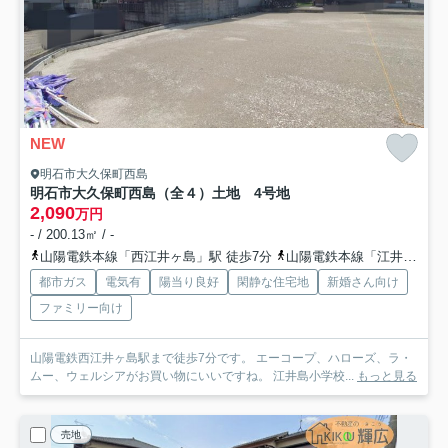
NEW
明石市大久保町西島
明石市大久保町西島（全４）土地 4号地
2,090
万円
- / 200.13㎡ / -
山陽電鉄本線「西江井ヶ島」駅 徒歩7分
山陽電鉄本線「江井ヶ島」駅 徒歩13分
都市ガス
電気有
陽当り良好
閑静な住宅地
新婚さん向け
ファミリー向け
山陽電鉄西江井ヶ島駅まで徒歩7分です。 エーコープ、ハローズ、ラ・
ムー、ウェルシアがお買い物にいいですね。 江井島小学校...
もっと見る
売地