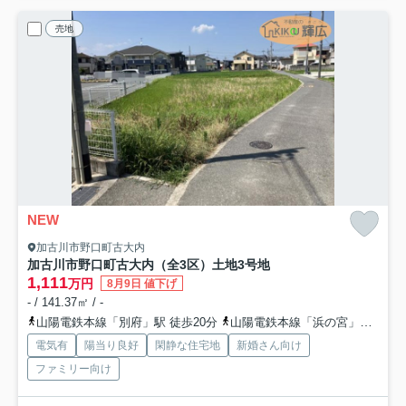
売地
NEW
加古川市野口町古大内
加古川市野口町古大内（全3区）土地3号地
1,111
万円
8月9日 値下げ
- / 141.37㎡ / -
山陽電鉄本線「別府」駅 徒歩20分
山陽電鉄本線「浜の宮」駅 徒歩32分
電気有
陽当り良好
閑静な住宅地
新婚さん向け
ファミリー向け