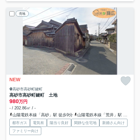
売地
NEW
高砂市高砂町鍵町
高砂市高砂町鍵町 土地
980
万円
- / 202.86㎡ / -
山陽電鉄本線「高砂」駅 徒歩9分
山陽電鉄本線「荒井」駅 徒歩15分
都市ガス
電気有
陽当り良好
閑静な住宅地
新婚さん向け
ファミリー向け