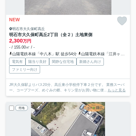
NEW
明石市大久保町高丘
明石市大久保町高丘2丁目（全２）土地東側
2,300
万円
- / 155.00㎡ / -
山陽電鉄本線「中八木」駅 徒歩54分
山陽電鉄本線「江井ヶ島」駅 徒歩60分
電気有
陽当り良好
閑静な住宅地
新婚さん向け
ファミリー向け
JR大久保駅よりバス20分、高丘東小学校停下車２分です。 業務スーパ
ー、コープフーズ、めぐみの郷、キリン堂がお買い物に便...
もっと見る
売地