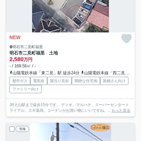
NEW
明石市二見町福里
明石市二見町福里 土地
2,580
万円
- / 169.56㎡ / -
山陽電鉄本線「東二見」駅 徒歩24分
山陽電鉄本線「西二見」駅 徒歩33分
都市ガス
電気有
陽当り良好
閑静な住宅地
新婚さん向け
ファミリー向け
JR土山駅まで徒歩15分です。 ディオ、マルハチ、スーパーセンタート
ライアル、スギ薬局、コーナンがお買い物にいいですね。...
もっと見る
売地