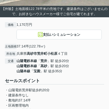
【外観】土地面積122.78平米の売地です。建築条件はございませんの
で、お好きなハウスメーカー様でご自宅が建てれます。
1,170万円
価格
支払いシミュレーション
37.14坪(122.78㎡)
土地面積
兵庫県
高砂市
荒井町小松原
４丁目
所在地
山陽電鉄本線
「
荒井
」駅 徒歩20分
交通
山陽電鉄本線
「
高砂
」駅 徒歩20分
山陽本線
「
宝殿
」駅 徒歩35分
セールスポイント
・山陽電鉄荒井駅徒歩約20分
・建築条件なし
・敷地約37.14坪
・区画整理地内