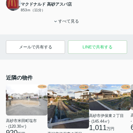
マクドナルド 高砂アスパ店
853ｍ（11分）
すべて見る
メールで共有する
LINEで共有する
近隣の物件
高砂市伊保東２丁目
高砂市米田町塩市
-
- (145.44㎡)
1,011
- (120.30㎡)
万円
920