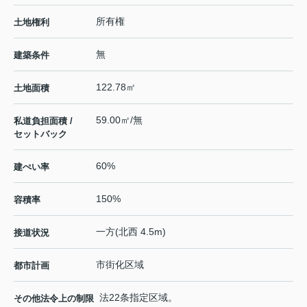
所有権
土地権利
無
建築条件
122.78㎡
土地面積
59.00㎡/無
私道負担面積 /
セットバック
60%
建ぺい率
150%
容積率
一方(北西 4.5m)
接道状況
市街化区域
都市計画
法22条指定区域。
その他法令上の制限