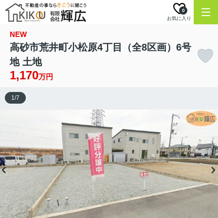
0
お気に入り
NEW
高砂市荒井町小松原4丁目（全8区画）6号
地 土地
1,170
万円
1
/
7