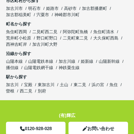
市区町村から探す
加古川市
明石市
姫路市
高砂市
加古郡播磨町
加古郡稲美町
宍粟市
神崎郡市川町
町名から探す
魚住町西岡
二見町西二見
阿弥陀町魚橋
魚住町清水
荒井町小松原
野口町野口
二見町東二見
大久保町西島
西神吉町岸
加古川町大野
沿線から探す
山陽本線
山陽電鉄本線
加古川線
姫新線
山陽新幹線
播但線
山陽電鉄網干線
神鉄粟生線
駅から探す
加古川
宝殿
東加古川
土山
東二見
浜の宮
魚住
曽根
西二見
別府
(有)輝広
0120-928-028
お問い合わせ