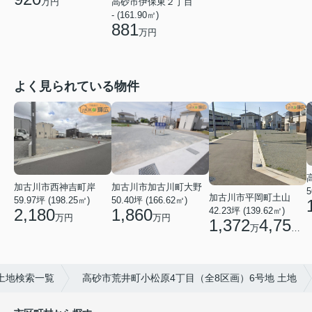
高砂市伊保東２丁目
万円
- (161.90㎡)
881
万円
よく見られている物件
加古川市西神吉町岸
加古川市加古川町大野
5
加古川市平岡町土山
59.97坪 (198.25㎡)
50.40坪 (166.62㎡)
2,180
1,860
42.23坪 (139.62㎡)
万円
万円
1,372
4,750
万
円
土地検索一覧
高砂市荒井町小松原4丁目（全8区画）6号地 土地