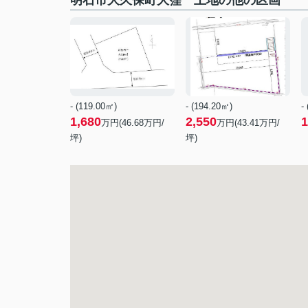
明石市大久保町大窪 土地の他の区画
- (119.00㎡)
- (194.20㎡)
-
1,680
2,550
1
万円(
46.68
万円/
万円(
43.41
万円/
坪)
坪)