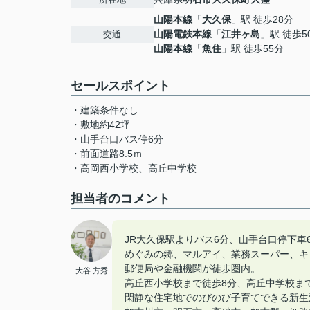
山陽本線
「
大久保
」駅 徒歩28分
山陽電鉄本線
「
江井ヶ島
」駅 徒歩5
交通
山陽本線
「
魚住
」駅 徒歩55分
セールスポイント
・建築条件なし
・敷地約42坪
・山手台口バス停6分
・前面道路8.5ｍ
・高岡西小学校、高丘中学校
担当者のコメント
JR大久保駅よりバス6分、山手台口停下車
めぐみの郷、マルアイ、業務スーパー、キ
郵便局や金融機関が徒歩圏内。
大谷 方秀
高丘西小学校まで徒歩8分、高丘中学校まで
閑静な住宅地でのびのび子育てできる新生