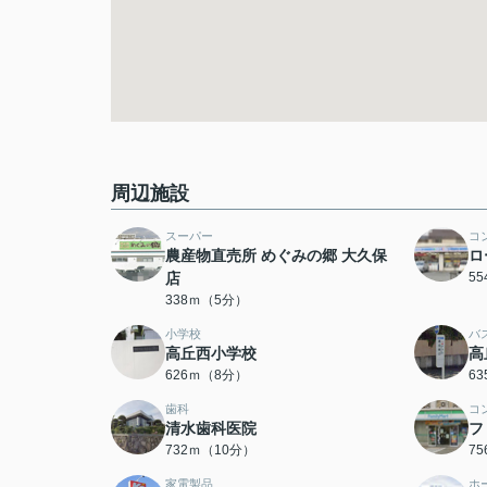
周辺施設
スーパー
コ
農産物直売所 めぐみの郷 大久保
ロ
店
5
338ｍ（5分）
小学校
バ
高丘西小学校
高
626ｍ（8分）
6
歯科
コ
清水歯科医院
フ
732ｍ（10分）
7
家電製品
ホ