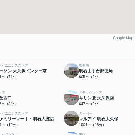
Google Ma
ンビニエンスストア
郵便局
ーソン 大久保インター南
明石山手台郵便局
54ｍ（7分）
605ｍ（8分）
ス停
ドラッグストア
丘西口
キリン堂 大久保店
35ｍ（8分）
647ｍ（9分）
ンビニエンスストア
スーパー
ァミリーマート・明石大窪店
マルアイ 明石大久保
56ｍ（10分）
1004ｍ（13分）
ームセンター
銀行