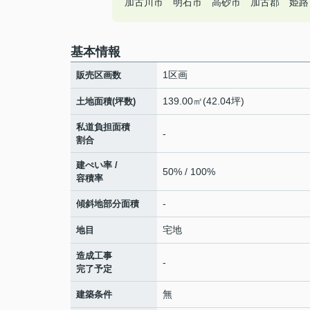
加古川市 明石市 高砂市 加古郡 姫路市の
基本情報
1区画
販売区画数
139.00㎡(42.04坪)
土地面積(坪数)
私道負担面積
-
割合
建ぺい率 /
50% / 100%
容積率
-
傾斜地部分面積
宅地
地目
造成工事
-
完了予定
無
建築条件