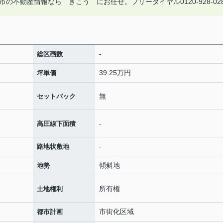
不動産情報なら きこう にお任せ。フリーダイヤル0120-928-02
-
総区画数
39.25万円
坪単価
無
セットバック
-
高圧線下面積
-
路地状敷地
傾斜地
地勢
所有権
土地権利
市街化区域
都市計画