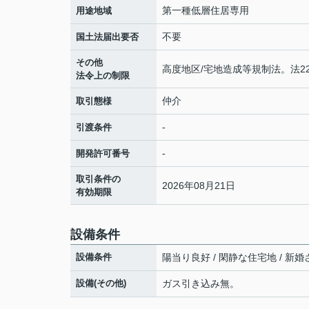
第一種低層住居専用
用途地域
不要
国土法届出要否
その他
高度地区/宅地造成等規制法。法2
法令上の制限
仲介
取引態様
-
引渡条件
-
開発許可番号
取引条件の
2026年08月21日
有効期限
設備条件
設備条件
陽当り良好 / 閑静な住宅地 / 新婚さ
設備(その他)
ガス引き込み無。