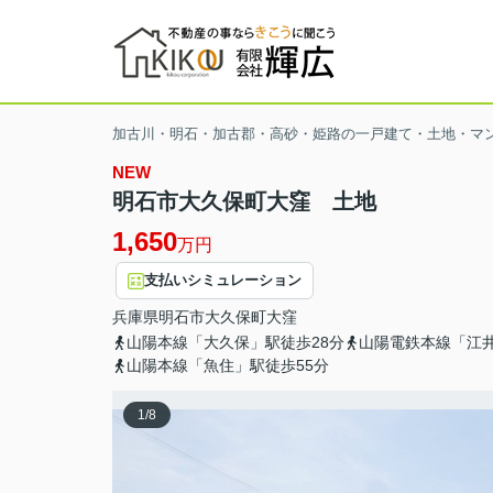
加古川・明石・加古郡・高砂・姫路の一戸建て・土地・マ
NEW
明石市大久保町大窪 土地
1,650
万円
支払いシミュレーション
兵庫県
明石市
大久保町大窪
山陽本線「大久保」駅徒歩28分
山陽電鉄本線「江井
山陽本線「魚住」駅徒歩55分
1
/
8