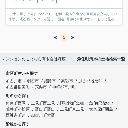
JR土山駅まで徒歩16分です。 お買い物や外食など周辺施設充実してい
ます。 明石西インターが近く、国道2号線にも出やすい...
もっと見る
1
・マンションのことなら有限会社輝広
魚住町清水の土地検索一覧
市区町村から探す
加古川市
明石市
姫路市
高砂市
加古郡播磨町
加古郡稲美町
宍粟市
神崎郡市川町
町名から探す
魚住町西岡
二見町西二見
阿弥陀町魚橋
魚住町清水
荒井町小松原
野口町野口
二見町東二見
大久保町西島
西神吉町岸
加古川町大野
沿線から探す