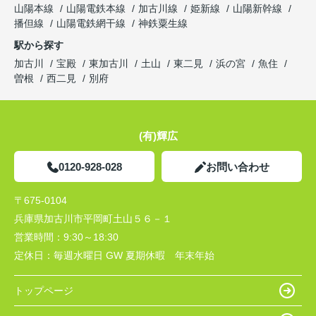
山陽本線
山陽電鉄本線
加古川線
姫新線
山陽新幹線
播但線
山陽電鉄網干線
神鉄粟生線
駅から探す
加古川
宝殿
東加古川
土山
東二見
浜の宮
魚住
曽根
西二見
別府
(有)輝広
0120-928-028
お問い合わせ
〒675-0104
兵庫県加古川市平岡町土山５６－１
営業時間：
9:30～18:30
定休日：
毎週水曜日 GW 夏期休暇 年末年始
トップページ