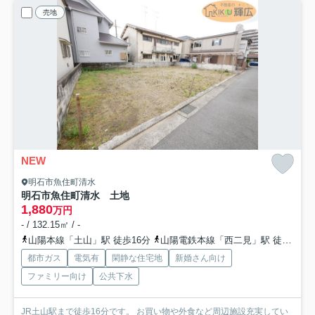
売地
NEW
明石市魚住町清水
明石市魚住町清水 土地
1,880
万円
- / 132.15㎡ / -
山陽本線「土山」駅 徒歩16分
山陽電鉄本線「西二見」駅 徒歩40分
都市ガス
電気有
閑静な住宅地
新婚さん向け
ファミリー向け
公共下水
JR土山駅まで徒歩16分です。 お買い物や外食など周辺施設充実してい