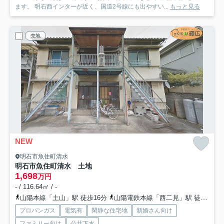
ます。 明石西インターが近く、国道2号線にも出やすい...
もっと見る
売地
NEW
明石市魚住町清水
明石市魚住町清水 土地
1,698
万円
- / 116.64㎡ / -
山陽本線「土山」駅 徒歩16分
山陽電鉄本線「西二見」駅 徒歩40分
プロパンガス
電気有
閑静な住宅地
新婚さん向け
ファミリー向け
公共下水