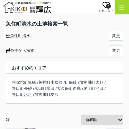
0
お気に入り
魚住町清水の土地検索一覧
魚住町清水
変更
条件から探す
変更
おすすめのエリア
阿弥陀町魚橋
/
荒井町小松原
/
伊保崎
/
加古川町大野
/
野口町長砂
/
米田町米田
/
大久保町西島
/
尾上町池田
/
野口町水足
/
加古川町友沢
2
件