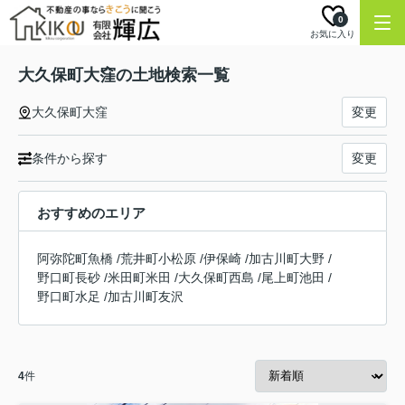
0
お気に入り
大久保町大窪の土地検索一覧
大久保町大窪
変更
条件から探す
変更
おすすめのエリア
阿弥陀町魚橋
/
荒井町小松原
/
伊保崎
/
加古川町大野
/
野口町長砂
/
米田町米田
/
大久保町西島
/
尾上町池田
/
野口町水足
/
加古川町友沢
4
件