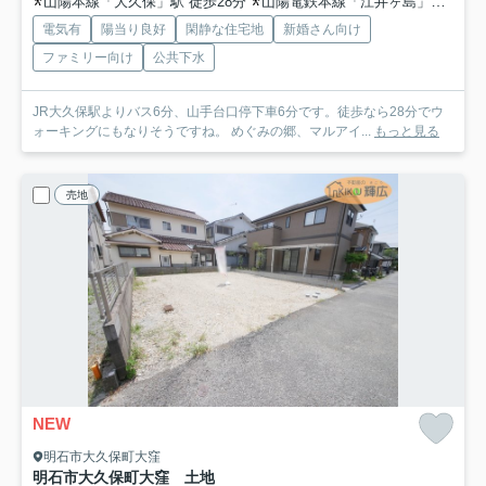
山陽本線「大久保」駅 徒歩28分
山陽電鉄本線「江井ヶ島」駅 徒歩50分
電気有
陽当り良好
閑静な住宅地
新婚さん向け
ファミリー向け
公共下水
JR大久保駅よりバス6分、山手台口停下車6分です。徒歩なら28分でウ
ォーキングにもなりそうですね。 めぐみの郷、マルアイ...
もっと見る
売地
NEW
明石市大久保町大窪
明石市大久保町大窪 土地