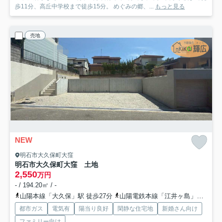
歩11分、高丘中学校まで徒歩15分。 めぐみの郷、...
もっと見る
売地
NEW
明石市大久保町大窪
明石市大久保町大窪 土地
2,550
万円
- / 194.20㎡ / -
山陽本線「大久保」駅 徒歩27分
山陽電鉄本線「江井ヶ島」駅 徒歩49分
都市ガス
電気有
陽当り良好
閑静な住宅地
新婚さん向け
ファミリー向け