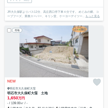
JR大久保駅よりバス12分、高丘西口停下車４分です。 めぐみの郷、コ
ープフーズ、業務スーパー、キリン堂、ケーヨーデイツー...
もっと見る
売地
NEW
明石市大久保町大窪
明石市大久保町大窪 土地
1,650
万円
- / 139.00㎡ / -