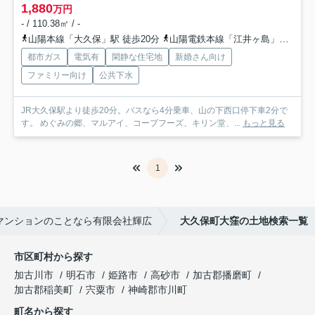
1,880
万円
- / 110.38㎡ / -
山陽本線「大久保」駅 徒歩20分
山陽電鉄本線「江井ヶ島」駅 徒歩43分
都市ガス
電気有
閑静な住宅地
新婚さん向け
ファミリー向け
公共下水
JR大久保駅より徒歩20分。バスなら4分乗車、山の下西口停下車2分で
す。 めぐみの郷、マルアイ、コープフーズ、キリン堂、...
もっと見る
1
マンションのことなら有限会社輝広
大久保町大窪の土地検索一覧
市区町村から探す
加古川市
明石市
姫路市
高砂市
加古郡播磨町
加古郡稲美町
宍粟市
神崎郡市川町
町名から探す