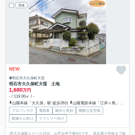
売地
NEW
明石市大久保町大窪
明石市大久保町大窪 土地
1,680
万円
- / 119.00㎡ / -
山陽本線「大久保」駅 徒歩28分
山陽電鉄本線「江井ヶ島」駅 徒歩49分
プロパンガス
電気有
陽当り良好
閑静な住宅地
新婚さん向け
ファミリー向け
JR大久保駅よりバス15分、山手台停下車6分です。 高丘西小学校まで徒