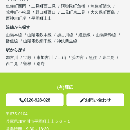
魚住町西岡
二見町西二見
阿弥陀町魚橋
魚住町清水
荒井町小松原
野口町野口
二見町東二見
大久保町西島
西神吉町岸
平岡町土山
沿線から探す
山陽本線
山陽電鉄本線
加古川線
姫新線
山陽新幹線
播但線
山陽電鉄網干線
神鉄粟生線
駅から探す
加古川
宝殿
東加古川
土山
浜の宮
魚住
東二見
西二見
曽根
別府
(有)輝広
0120-928-028
お問い合わせ
〒675-0104
兵庫県加古川市平岡町土山５６－１
営業時間：
9:30～18:30