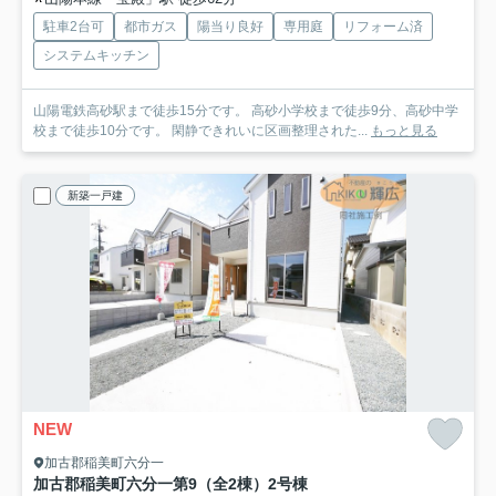
駐車2台可
都市ガス
陽当り良好
専用庭
リフォーム済
システムキッチン
山陽電鉄高砂駅まで徒歩15分です。 高砂小学校まで徒歩9分、高砂中学
校まで徒歩10分です。 閑静できれいに区画整理された...
もっと見る
新築一戸建
NEW
加古郡稲美町六分一
加古郡稲美町六分一第9（全2棟）2号棟