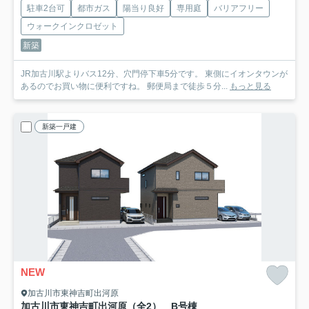
駐車2台可
都市ガス
陽当り良好
専用庭
バリアフリー
ウォークインクロゼット
新築
JR加古川駅よりバス12分、穴門停下車5分です。 東側にイオンタウンが
あるのでお買い物に便利ですね。 郵便局まで徒歩５分...
もっと見る
新築一戸建
NEW
加古川市東神吉町出河原
加古川市東神吉町出河原（全2） B号棟