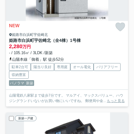
NEW
姫路市白浜町宇佐崎北
姫路市白浜町宇佐崎北（全4棟）1号棟
2,280
万円
- / 105.16㎡ / 3LDK /新築
山陽本線「御着」駅 徒歩52分
駐車2台可
陽当り良好
専用庭
オール電化
バリアフリー
収納豊富
パノラマ
新築
山陽電鉄八家駅まで徒歩7分です。 マルアイ、マックスバリュー、ハウ
ジングランドいないがお買い物にいいですね。 郵便局や金...
もっと見る
新築一戸建