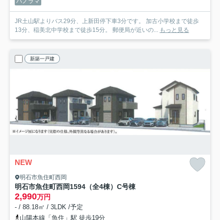
パノラマ
JR土山駅よりバス29分、上新田停下車3分です。 加古小学校まで徒歩
13分、稲美北中学校まで徒歩15分。 郵便局が近いの...
もっと見る
新築一戸建
NEW
明石市魚住町西岡
明石市魚住町西岡1594（全4棟）C号棟
2,990
万円
- / 88.18㎡ / 3LDK /予定
山陽本線「魚住」駅 徒歩19分