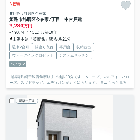
NEW
姫路市飾磨区今在家
姫路市飾磨区今在家7丁目 中古戸建
3,280
万円
- / 98.74㎡ / 3LDK /築10年
山陽本線「英賀保」駅 徒歩21分
駐車2台可
陽当り良好
専用庭
収納豊富
ウォークインクロゼット
システムキッチン
パノラマ
山陽電鉄網干線西飾磨駅まで徒歩10分です。 Aコープ、マルアイ、ハロ
ーズ、スギドラッグ、エディオンが近くにあります。 自...
もっと見る
新築一戸建