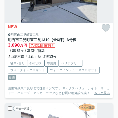
NEW
明石市二見町東二見
明石市二見町東二見1310（全6棟）A号棟
3,090
万円
7月31日 値下げ
- / 88.81㎡ / 3LDK /新築
山陽本線「土山」駅 徒歩33分
駐車2台可
都市ガス
専用庭
バリアフリー
ウォークインクロゼット
ウォークインシューズクロゼット
新築
山陽電鉄東二見駅まで徒歩８分です。 マックスバリュー、イトーヨーカ
ドー、ハローズ、アルカドラッグなどお買い物施設充実！ ...
もっと見る
中古一戸建