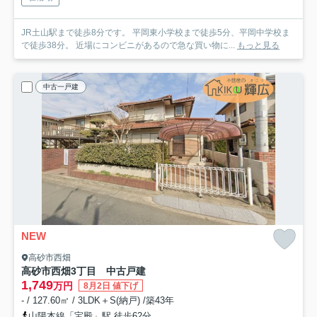
JR土山駅まで徒歩8分です。 平岡東小学校まで徒歩5分、平岡中学校ま
で徒歩38分。 近場にコンビニがあるので急な買い物に...
もっと見る
中古一戸建
NEW
高砂市西畑
高砂市西畑3丁目 中古戸建
1,749
万円
8月2日 値下げ
- / 127.60㎡ / 3LDK＋S(納戸) /築43年
山陽本線「宝殿」駅 徒歩62分