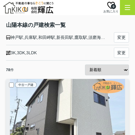
0
お気に入り
山陽本線の戸建検索一覧
神戸駅,兵庫駅,和田岬駅,新長田駅,鷹取駅,須磨海浜公園駅,須磨駅,塩屋駅,垂水駅,舞子駅,朝霧駅,明石駅,西明石駅,大久保駅,魚住駅,土山駅,東加古川駅,加古川駅,宝殿駅,曽根駅,ひめじ別所駅,御着駅,東姫路駅,姫路駅,手柄山平和公園駅,英賀保駅,はりま勝原駅,網干駅,竜野駅,相生駅,有年駅,上郡駅,三石駅,吉永駅,和気駅,熊山駅,万富駅,瀬戸駅,上道駅,東岡山駅,高島駅,西川原駅,岡山駅,北長瀬駅,庭瀬駅,中庄駅,倉敷駅,西阿知駅,新倉敷駅,金光駅,鴨方駅,里庄駅,笠岡駅,大門駅,東福山駅,福山駅,備後赤坂駅,松永駅,東尾道駅,尾道駅,糸崎駅,三原駅,本郷駅,河内駅,入野駅,白市駅,西高屋駅,西条駅,寺家駅,八本松駅,瀬野駅,中野東駅,安芸中野駅,海田市駅,向洋駅,天神川駅,広島駅,新白島駅,横川駅,西広島駅,新井口駅,五日市駅,廿日市駅,宮内串戸駅,阿品駅,宮島口駅,前空駅,大野浦駅,玖波駅,大竹駅,和木駅,岩国駅,南岩国駅,藤生駅,通津駅,由宇駅,神代駅,大畠駅,柳井港駅,柳井駅,田布施駅,岩田駅,島田駅,光駅,下松駅,櫛ケ浜駅,徳山駅,新南陽駅,福川駅,戸田駅,富海駅,防府駅,大道駅,四辻駅,新山口駅,嘉川駅,本由良駅,厚東駅,宇部駅,小野田駅,厚狭駅,埴生駅,小月駅,長府駅,新下関駅,幡生駅,下関駅,門司駅
変更
3K,3DK,3LDK
変更
78
件
中古一戸建