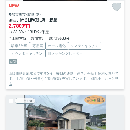
NEW
加古川市別府町別府
加古川市別府町別府 新築
2,780
万円
- / 88.39㎡ / 3LDK /予定
山陽本線「東加古川」駅 徒歩33分
駐車2台可
専用庭
オール電化
システムキッチン
カウンターキッチン
IHクッキングヒーター
新築
山陽電鉄別府駅まで徒歩5分、毎朝の通勤・通学、生活も便利な立地で
す。 お買い物や外食など周辺施設充実しています。 別府小...
もっと見
る
中古一戸建