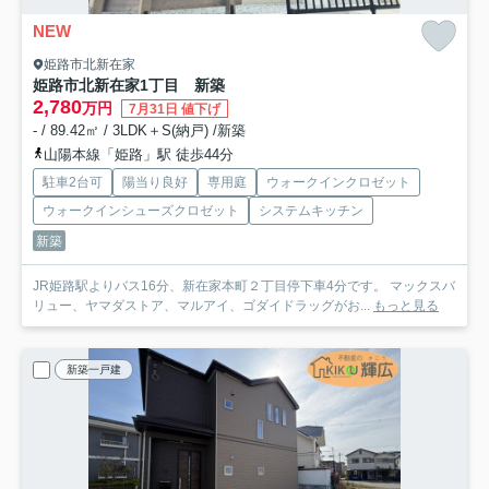
NEW
姫路市北新在家
姫路市北新在家1丁目 新築
2,780
万円
7月31日 値下げ
- / 89.42㎡ / 3LDK＋S(納戸) /新築
山陽本線「姫路」駅 徒歩44分
駐車2台可
陽当り良好
専用庭
ウォークインクロゼット
ウォークインシューズクロゼット
システムキッチン
新築
JR姫路駅よりバス16分、新在家本町２丁目停下車4分です。 マックスバ
リュー、ヤマダストア、マルアイ、ゴダイドラッグがお...
もっと見る
新築一戸建