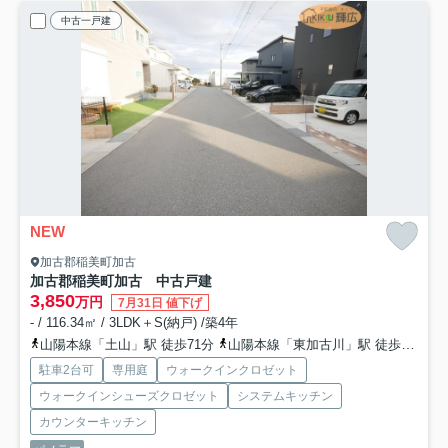
中古一戸建
NEW
加古郡稲美町加古
加古郡稲美町加古 中古戸建
3,850
万円
7月31日 値下げ
- / 116.34㎡ / 3LDK＋S(納戸) /築4年
山陽本線「土山」駅 徒歩71分
山陽本線「東加古川」駅 徒歩69分
駐車2台可
専用庭
ウォークインクロゼット
ウォークインシューズクロゼット
システムキッチン
カウンターキッチン