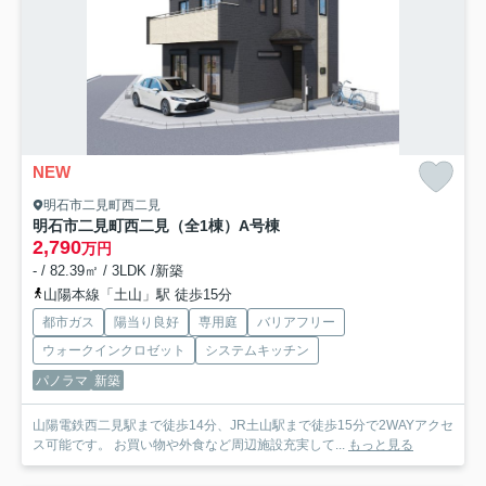
NEW
明石市二見町西二見
明石市二見町西二見（全1棟）A号棟
2,790
万円
- / 82.39㎡ / 3LDK /新築
山陽本線「土山」駅 徒歩15分
都市ガス
陽当り良好
専用庭
バリアフリー
ウォークインクロゼット
システムキッチン
パノラマ
新築
山陽電鉄西二見駅まで徒歩14分、JR土山駅まで徒歩15分で2WAYアクセ
ス可能です。 お買い物や外食など周辺施設充実して...
もっと見る