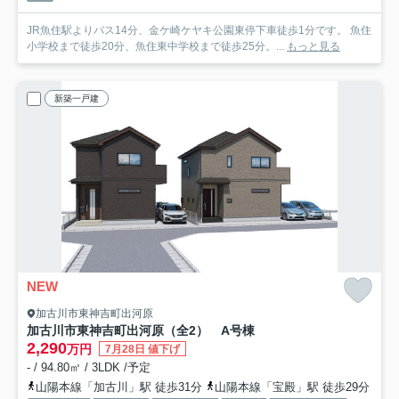
JR魚住駅よりバス14分、金ケ崎ケヤキ公園東停下車徒歩1分です。 魚住
小学校まで徒歩20分、魚住東中学校まで徒歩25分。...
もっと見る
新築一戸建
NEW
加古川市東神吉町出河原
加古川市東神吉町出河原（全2） A号棟
2,290
万円
7月28日 値下げ
- / 94.80㎡ / 3LDK /予定
山陽本線「加古川」駅 徒歩31分
山陽本線「宝殿」駅 徒歩29分