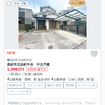
中古一戸建
NEW
高砂市北浜町牛谷
高砂市北浜町牛谷 中古戸建
1,399
万円
8月8日 値下げ
- / 85.80㎡ / 3LDK /築42年
山陽本線「曽根」駅 徒歩18分
山陽本線「ひめじ別所」駅 徒歩25分
駐車2台可
プロパンガス
陽当り良好
専用庭
リフォーム済
バス・トイレ別
JR曽根駅まで徒歩18分です。 スーパーセンタートライアル、アルカド