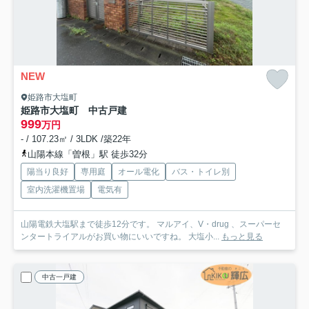
NEW
姫路市大塩町
姫路市大塩町 中古戸建
999
万円
- / 107.23㎡ / 3LDK /築22年
山陽本線「曽根」駅 徒歩32分
陽当り良好
専用庭
オール電化
バス・トイレ別
室内洗濯機置場
電気有
山陽電鉄大塩駅まで徒歩12分です。 マルアイ、V・drug 、スーパーセ
ンタートライアルがお買い物にいいですね。 大塩小...
もっと見る
中古一戸建