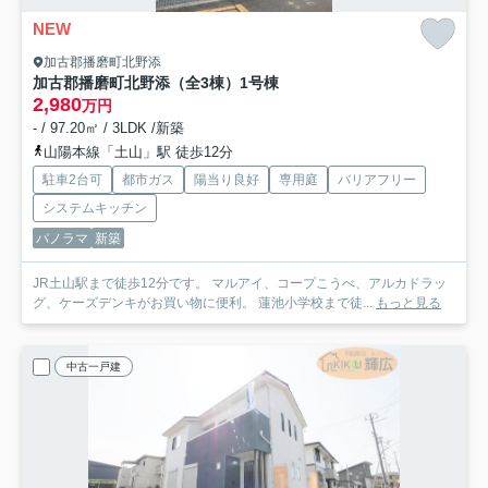
NEW
加古郡播磨町北野添
加古郡播磨町北野添（全3棟）1号棟
2,980
万円
- / 97.20㎡ / 3LDK /新築
山陽本線「土山」駅 徒歩12分
駐車2台可
都市ガス
陽当り良好
専用庭
バリアフリー
システムキッチン
パノラマ
新築
JR土山駅まで徒歩12分です。 マルアイ、コープこうべ、アルカドラッ
グ、ケーズデンキがお買い物に便利。 蓮池小学校まで徒...
もっと見る
中古一戸建