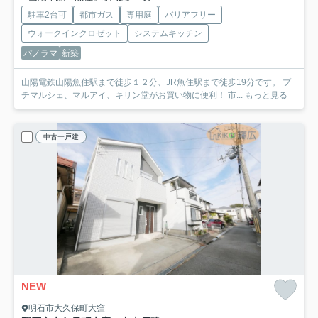
駐車2台可
都市ガス
専用庭
バリアフリー
ウォークインクロゼット
システムキッチン
パノラマ
新築
山陽電鉄山陽魚住駅まで徒歩１２分、JR魚住駅まで徒歩19分です。 プ
チマルシェ、マルアイ、キリン堂がお買い物に便利！ 市...
もっと見る
中古一戸建
NEW
明石市大久保町大窪