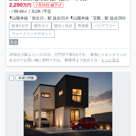
2,290
万円
7月28日 値下げ
- / 89.84㎡ / 3LDK /予定
山陽本線「加古川」駅 徒歩31分
山陽本線「宝殿」駅 徒歩29分
駐車2台可
都市ガス
陽当り良好
専用庭
バリアフリー
ウォークインクロゼット
新築
JR加古川駅よりバス12分、穴門停下車5分です。 東側にイオンタウンが
あるのでお買い物に便利ですね。 郵便局まで徒歩５分...
もっと見る
新築一戸建