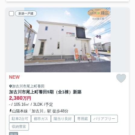
新築一戸建
NEW
加古川市尾上町養田
加古川市尾上町養田9期（全1棟）新築
2,380
万円
- / 105.16㎡ / 3LDK /予定
山陽本線「加古川」駅 徒歩48分
駐車2台可
都市ガス
陽当り良好
専用庭
バリアフリー
収納豊富
新築