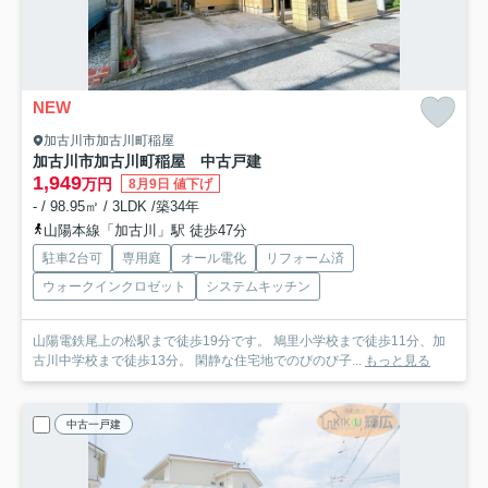
NEW
加古川市加古川町稲屋
加古川市加古川町稲屋 中古戸建
1,949
万円
8月9日 値下げ
- / 98.95㎡ / 3LDK /築34年
山陽本線「加古川」駅 徒歩47分
駐車2台可
専用庭
オール電化
リフォーム済
ウォークインクロゼット
システムキッチン
山陽電鉄尾上の松駅まで徒歩19分です。 鳩里小学校まで徒歩11分、加
古川中学校まで徒歩13分。 閑静な住宅地でのびのび子...
もっと見る
中古一戸建