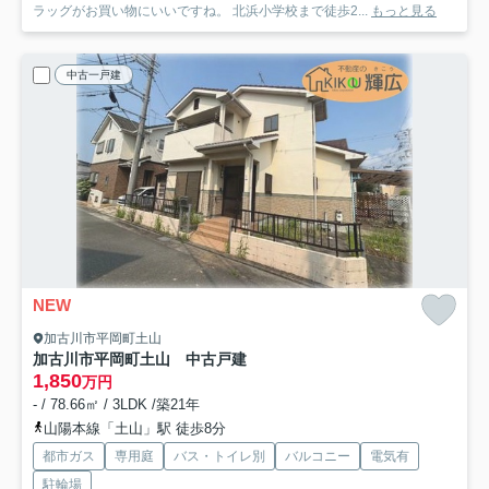
ラッグがお買い物にいいですね。 北浜小学校まで徒歩2...
もっと見る
中古一戸建
NEW
加古川市平岡町土山
加古川市平岡町土山 中古戸建
1,850
万円
- / 78.66㎡ / 3LDK /築21年
山陽本線「土山」駅 徒歩8分
都市ガス
専用庭
バス・トイレ別
バルコニー
電気有
駐輪場