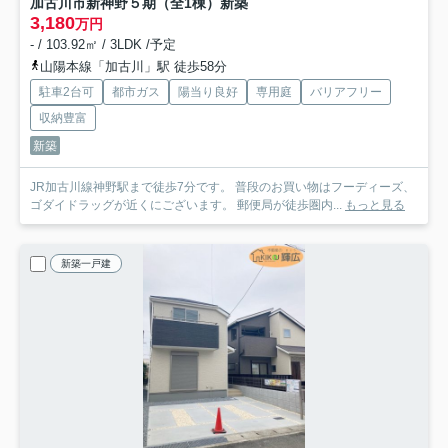
加古川市新神野５期（全1棟）新築
3,180
万円
- / 103.92㎡ / 3LDK /予定
山陽本線「加古川」駅 徒歩58分
駐車2台可
都市ガス
陽当り良好
専用庭
バリアフリー
収納豊富
新築
JR加古川線神野駅まで徒歩7分です。 普段のお買い物はフーディーズ、
ゴダイドラッグが近くにございます。 郵便局が徒歩圏内...
もっと見る
新築一戸建