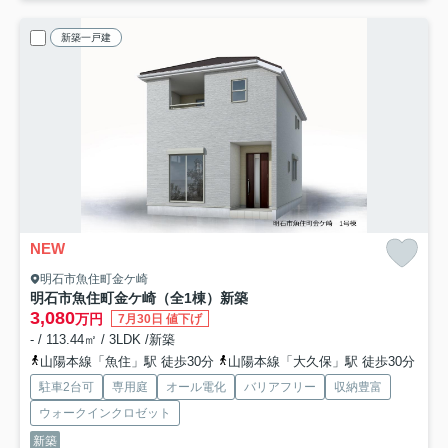
新築一戸建
NEW
明石市魚住町金ケ崎
明石市魚住町金ケ崎（全1棟）新築
3,080
万円
7月30日 値下げ
- / 113.44㎡ / 3LDK /新築
山陽本線「魚住」駅 徒歩30分
山陽本線「大久保」駅 徒歩30分
駐車2台可
専用庭
オール電化
バリアフリー
収納豊富
ウォークインクロゼット
新築