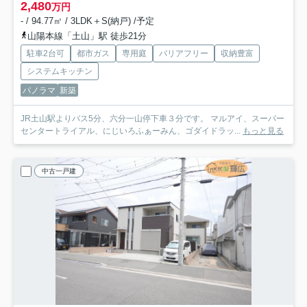
2,480
万円
- / 94.77㎡ / 3LDK＋S(納戸) /予定
山陽本線「土山」駅 徒歩21分
駐車2台可
都市ガス
専用庭
バリアフリー
収納豊富
システムキッチン
パノラマ
新築
JR土山駅よりバス5分、六分一山停下車３分です。 マルアイ、スーパー
センタートライアル、にじいろふぁーみん、ゴダイドラッ...
もっと見る
中古一戸建