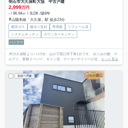
明石市大久保町大窪 中古戸建
2,999
万円
- / 86.94㎡ / 3LDK /築9年
山陽本線「大久保」駅 徒歩23分
都市ガス
陽当り良好
専用庭
リフォーム済
システムキッチン
カウンターキッチン
パノラマ
JR大久保駅よりバス5分、山の下西口停下車1分です。 めぐみの郷、マ
ルアイ、業務スーパー、キリン堂、ケーヨーデイツーが近...
もっと見る
新築一戸建