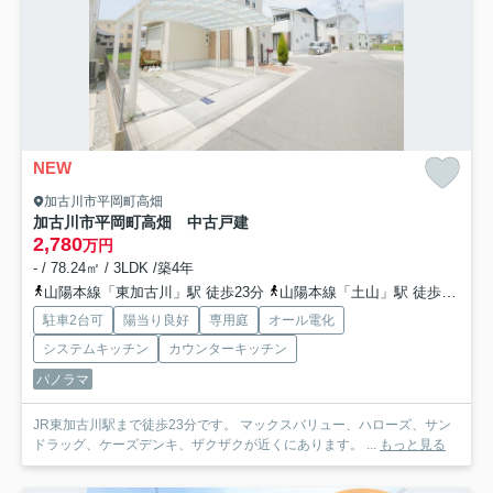
NEW
加古川市平岡町高畑
加古川市平岡町高畑 中古戸建
2,780
万円
- / 78.24㎡ / 3LDK /築4年
山陽本線「東加古川」駅 徒歩23分
山陽本線「土山」駅 徒歩30分
駐車2台可
陽当り良好
専用庭
オール電化
システムキッチン
カウンターキッチン
パノラマ
JR東加古川駅まで徒歩23分です。 マックスバリュー、ハローズ、サン
ドラッグ、ケーズデンキ、ザクザクが近くにあります。 ...
もっと見る