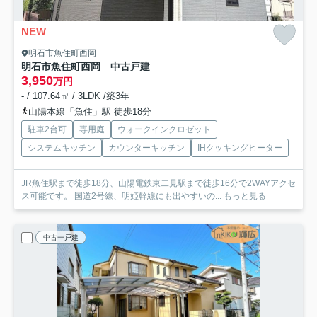
NEW
明石市魚住町西岡
明石市魚住町西岡 中古戸建
3,950
万円
- / 107.64㎡ / 3LDK /築3年
山陽本線「魚住」駅 徒歩18分
駐車2台可
専用庭
ウォークインクロゼット
システムキッチン
カウンターキッチン
IHクッキングヒーター
JR魚住駅まで徒歩18分、山陽電鉄東二見駅まで徒歩16分で2WAYアクセ
ス可能です。 国道2号線、明姫幹線にも出やすいの...
もっと見る
中古一戸建