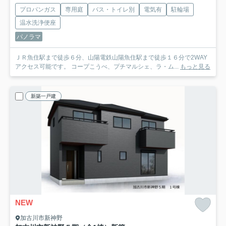
プロパンガス
専用庭
バス・トイレ別
電気有
駐輪場
温水洗浄便座
パノラマ
ＪＲ魚住駅まで徒歩６分、山陽電鉄山陽魚住駅まで徒歩１６分で2WAY
アクセス可能です。 コープこうべ、プチマルシェ、ラ・ム...
もっと見る
新築一戸建
NEW
加古川市新神野