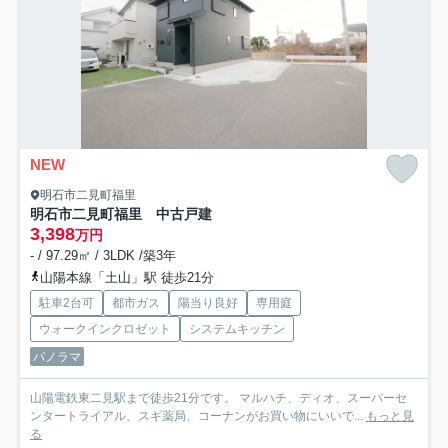
NEW
明石市二見町福里
明石市二見町福里 中古戸建
3,398
万円
- / 97.29㎡ / 3LDK /築3年
山陽本線「土山」駅 徒歩21分
駐車2台可
都市ガス
陽当り良好
専用庭
ウォークインクロゼット
システムキッチン
パノラマ
山陽電鉄東二見駅まで徒歩21分です。 マルハチ、ディオ、スーパーセ
ンタートライアル、スギ薬局、コーナンがお買い物にいいで...
もっと見
る