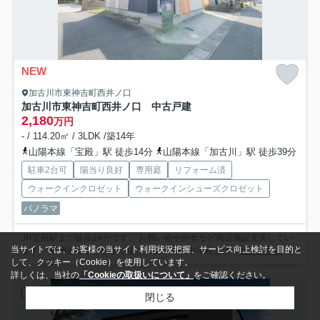
NEW
加古川市東神吉町西井ノ口
加古川市東神吉町西井ノ口 中古戸建
2,180
万円
- / 114.20㎡ / 3LDK /築14年
山陽本線「宝殿」駅 徒歩14分
山陽本線「加古川」駅 徒歩39分
駐車2台可
陽当り良好
専用庭
リフォーム済
ウォークインクロゼット
ウォークインシューズクロゼット
パノラマ
JR宝殿駅まで徒歩14分です。 お買い物や外食など周辺施設充実してい
当サイトでは、お客様の当サイト利用状況把握、サービス向上検討を目的と
ます。 東神吉南小学校まで徒歩10分、神吉中学校まで...
もっと見る
して、クッキー（Cookie）を使用しています。
詳しくは、当社の
「Cookieの取扱いについて」
をご確認ください。
新築一戸建
閉じる