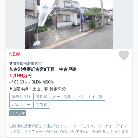
NEW
加古郡播磨町古宮
加古郡播磨町古宮6丁目 中古戸建
1,199
万円
- / 83.63㎡ / 3LDK /築6年
山陽本線「土山」駅 徒歩31分
陽当り良好
専用庭
オール電化
バス・トイレ別
バルコニー
電気有
パノラマ
山陽電鉄播磨町駅まで徒歩7分です。 コープこうべ、マルアイ、ダイレ
ックス、ライフォートがお買い物にいいですね。 役場や郵...
もっと見る