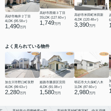
高砂市西畑３丁目
高砂市米田町米田新
高砂市梅井２丁目
3SLDK (127.60㎡)
4LDK (120.48㎡)
6
4LDK (95.58㎡)
1,749
3,390
万円
1,490
万円
万円
よく見られている物件
加古川市野口町良野
姫路市勝原区宮田
明石市大久保町八木
5
4LDK (99.63㎡)
4LDK (91.08㎡)
1LDK (87.60㎡)
2,280
1,580
2,980
万円
万円
万円
広
高砂市の戸建検索一覧
高砂市高砂町東宮町 中古戸建