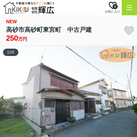
0
お気に入り
NEW
高砂市高砂町東宮町 中古戸建
250
万円
1
/
26