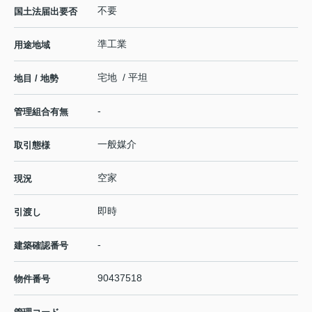
不要
国土法届出要否
準工業
用途地域
宅地 / 平坦
地目 / 地勢
-
管理組合有無
一般媒介
取引態様
空家
現況
即時
引渡し
-
建築確認番号
90437518
物件番号
-