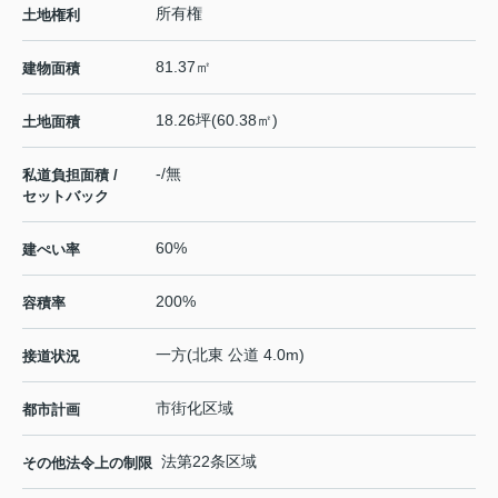
所有権
土地権利
81.37㎡
建物面積
18.26坪(60.38㎡)
土地面積
-/無
私道負担面積 /
セットバック
60%
建ぺい率
200%
容積率
一方(北東 公道 4.0m)
接道状況
市街化区域
都市計画
法第22条区域
その他法令上の制限