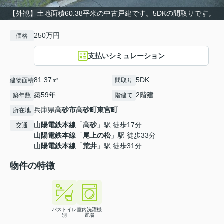
【外観】土地面積60.38平米の中古戸建です。5DKの間取りです。
250万円
価格
支払いシミュレーション
81.37㎡
5DK
建物面積
間取り
築59年
2階建
築年数
階建て
兵庫県
高砂市
高砂町東宮町
所在地
山陽電鉄本線
「
高砂
」駅 徒歩17分
交通
山陽電鉄本線
「
尾上の松
」駅 徒歩33分
山陽電鉄本線
「
荒井
」駅 徒歩31分
物件の特徴
バストイレ
室内洗濯機
別
置場