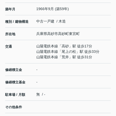
1966年9月 (築59年)
築年月
中古一戸建 / 木造
種別 / 建物構造
兵庫県
高砂市
高砂町東宮町
所在地
山陽電鉄本線
「
高砂
」駅 徒歩17分
交通
山陽電鉄本線
「
尾上の松
」駅 徒歩33分
山陽電鉄本線
「
荒井
」駅 徒歩31分
-
修繕積立金
-
修繕積立基金
無 / -
駐車場 / 月額
その他条件