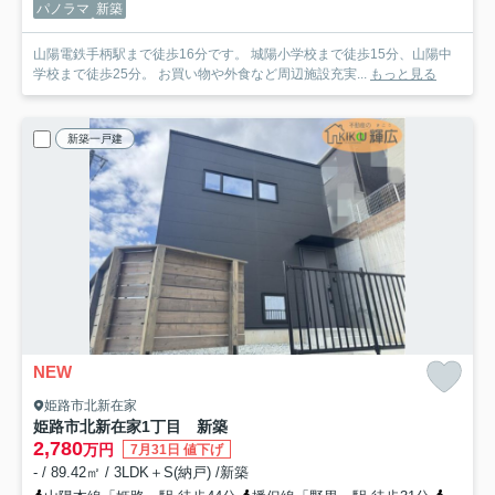
パノラマ
新築
山陽電鉄手柄駅まで徒歩16分です。 城陽小学校まで徒歩15分、山陽中
学校まで徒歩25分。 お買い物や外食など周辺施設充実...
もっと見る
新築一戸建
NEW
姫路市北新在家
姫路市北新在家1丁目 新築
2,780
万円
7月31日 値下げ
- / 89.42㎡ / 3LDK＋S(納戸) /新築