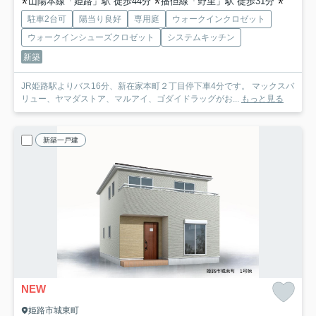
山陽本線「姫路」駅 徒歩44分
播但線「野里」駅 徒歩31分
播但線
駐車2台可
陽当り良好
専用庭
ウォークインクロゼット
ウォークインシューズクロゼット
システムキッチン
新築
JR姫路駅よりバス16分、新在家本町２丁目停下車4分です。 マックスバ
リュー、ヤマダストア、マルアイ、ゴダイドラッグがお...
もっと見る
新築一戸建
NEW
姫路市城東町