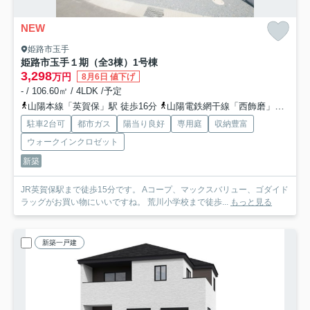
NEW
姫路市玉手
姫路市玉手１期（全3棟）1号棟
3,298
万円
8月6日 値下げ
- / 106.60㎡ / 4LDK /予定
山陽本線「英賀保」駅 徒歩16分
山陽電鉄網干線「西飾磨」駅 徒歩23分
駐車2台可
都市ガス
陽当り良好
専用庭
収納豊富
ウォークインクロゼット
新築
JR英賀保駅まで徒歩15分です。 Aコープ、マックスバリュー、ゴダイド
ラッグがお買い物にいいですね。 荒川小学校まで徒歩...
もっと見る
新築一戸建