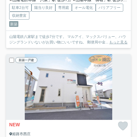
駐車2台可
陽当り良好
専用庭
オール電化
バリアフリー
収納豊富
新築
山陽電鉄八家駅まで徒歩7分です。 マルアイ、マックスバリュー、ハウ
ジングランドいないがお買い物にいいですね。 郵便局や金...
もっと見る
新築一戸建
NEW
姫路市西庄