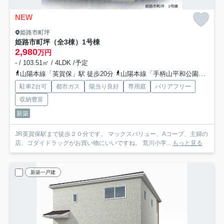
NEW
姫路市町坪
姫路市町坪（全3棟）1号棟
2,980
万円
- / 103.51㎡ / 4LDK /予定
山陽本線「英賀保」駅 徒歩20分
山陽本線「手柄山平和公園」駅 徒歩22分
駐車2台可
都市ガス
陽当り良好
専用庭
バリアフリー
収納豊富
新築
JR英賀保駅まで徒歩２０分です。 マックスバリュー、Aコープ、主婦の
店、ゴダイドラッグがお買い物にいいですね。 荒川小学...
もっと見る
新築一戸建