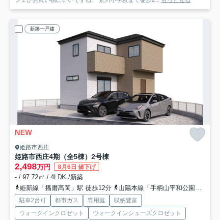
新築一戸建
NEW
姫路市西庄
姫路市西庄4期（全5棟）2号棟
2,498
万円
8月6日 値下げ
- / 97.72㎡ / 4LDK /新築
姫新線「播磨高岡」駅 徒歩12分
山陽本線「手柄山平和公園」駅 徒歩25分
駐車2台可
都市ガス
専用庭
収納豊富
ウォークインクロゼット
ウォークインシューズクロゼット