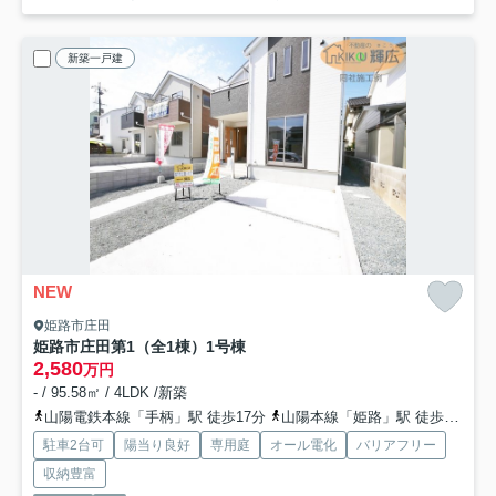
新築一戸建
NEW
姫路市庄田
姫路市庄田第1（全1棟）1号棟
2,580
万円
- / 95.58㎡ / 4LDK /新築
山陽電鉄本線「手柄」駅 徒歩17分
山陽本線「姫路」駅 徒歩23分
駐車2台可
陽当り良好
専用庭
オール電化
バリアフリー
収納豊富