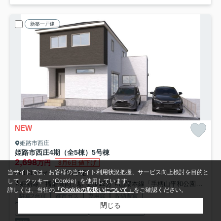
新築一戸建
NEW
姫路市西庄
姫路市西庄4期（全5棟）5号棟
2,698
万円
8月6日 値下げ
当サイトでは、お客様の当サイト利用状況把握、サービス向上検討を目的と
- / 101.44㎡ / 4LDK /予定
して、クッキー（Cookie）を使用しています。
姫新線「播磨高岡」駅 徒歩12分
山陽本線「手柄山平和公園」駅 徒歩25分
詳しくは、当社の
「Cookieの取扱いについて」
をご確認ください。
駐車2台可
都市ガス
専用庭
収納豊富
閉じる
ウォークインクロゼット
システムキッチン