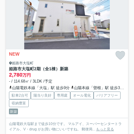
NEW
姫路市大塩町
姫路市大塩町2期（全1棟）新築
2,780
万円
- / 114.68㎡ / 3LDK /予定
山陽電鉄本線「大塩」駅 徒歩9分
山陽本線「曽根」駅 徒歩32分
山
駐車2台可
陽当り良好
専用庭
オール電化
バリアフリー
収納豊富
新築
山陽電鉄大塩駅まで徒歩10分です。 マルアイ、スーパーセンタートラ
イアル、V・drug がお買い物にいいですね。 郵便局...
もっと見る