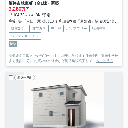
姫路市城東町（全1棟）新築
3,280
万円
- / 104.75㎡ / 4LDK /予定
播但線「京口」駅 徒歩10分
山陽本線「東姫路」駅 徒歩27分
山陽
駐車2台可
都市ガス
専用庭
バリアフリー
収納豊富
システムキッチン
新築
播但線京口駅まで徒歩10分です。 城東小学校まで徒歩6分、東光中学校
まで徒歩11分。 お買い物や外食など周辺施設充実して...
もっと見る
新築一戸建