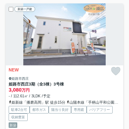
新築一戸建
NEW
姫路市西庄
姫路市西庄3期（全3棟）3号棟
3,080
万円
- / 112.61㎡ / 3LDK /予定
姫新線「播磨高岡」駅 徒歩15分
山陽本線「手柄山平和公園」駅 徒歩25分
駐車2台可
都市ガス
陽当り良好
専用庭
バリアフリー
収納豊富
新築