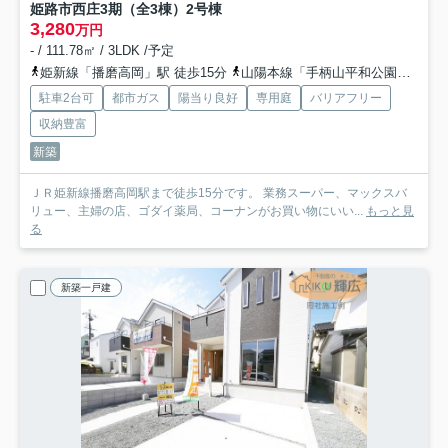
姫路市西庄3期（全3棟）2号棟
3,280
万円
- / 111.78㎡ / 3LDK /予定
姫新線「播磨高岡」駅 徒歩15分
山陽本線「手柄山平和公園」駅 徒歩25分
駐車2台可
都市ガス
陽当り良好
専用庭
バリアフリー
収納豊富
新築
ＪＲ姫新線播磨高岡駅まで徒歩15分です。 業務スーパー、マックスバ
リュー、主婦の店、ゴダイ薬局、コーナンがお買い物にいい...
もっと見
る
新築一戸建