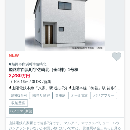
NEW
姫路市白浜町宇佐崎北
姫路市白浜町宇佐崎北（全4棟）1号棟
2,280
万円
- / 105.16㎡ / 3LDK /新築
山陽電鉄本線「八家」駅 徒歩7分
山陽本線「御着」駅 徒歩52分
山
駐車2台可
陽当り良好
専用庭
オール電化
バリアフリー
収納豊富
パノラマ
新築
山陽電鉄八家駅まで徒歩7分です。 マルアイ、マックスバリュー、ハウ
ジングランドいないがお買い物にいいですね。 郵便局や金...
もっと見る