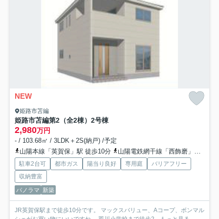
NEW
姫路市苫編
姫路市苫編第2（全2棟）2号棟
2,980
万円
- / 103.68㎡ / 3LDK＋2S(納戸) /予定
山陽本線「英賀保」駅 徒歩10分
山陽電鉄網干線「西飾磨」駅 徒歩27分
駐車2台可
都市ガス
陽当り良好
専用庭
バリアフリー
収納豊富
パノラマ
新築
JR英賀保駅まで徒歩10分です。 マックスバリュー、Aコープ、ボンマル
シェがお買い物にいいですね。 荒川小学校まで徒歩2...
もっと見る