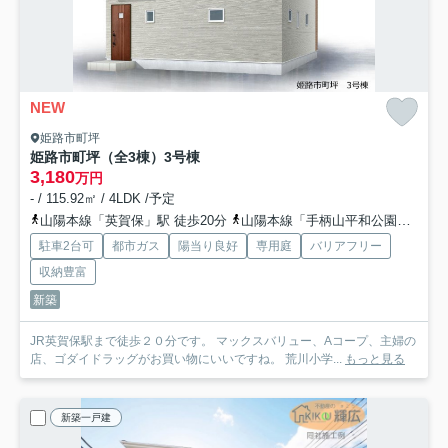
NEW
姫路市町坪
姫路市町坪（全3棟）3号棟
3,180
万円
- / 115.92㎡ / 4LDK /予定
山陽本線「英賀保」駅 徒歩20分
山陽本線「手柄山平和公園」駅 徒歩22分
駐車2台可
都市ガス
陽当り良好
専用庭
バリアフリー
収納豊富
新築
JR英賀保駅まで徒歩２０分です。 マックスバリュー、Aコープ、主婦の
店、ゴダイドラッグがお買い物にいいですね。 荒川小学...
もっと見る
新築一戸建