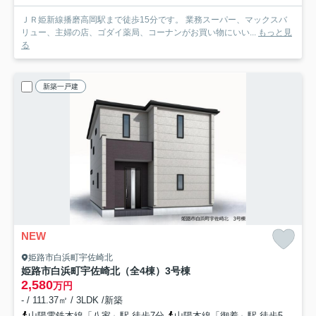
ＪＲ姫新線播磨高岡駅まで徒歩15分です。 業務スーパー、マックスバ
リュー、主婦の店、ゴダイ薬局、コーナンがお買い物にいい...
もっと見
る
新築一戸建
NEW
姫路市白浜町宇佐崎北
姫路市白浜町宇佐崎北（全4棟）3号棟
2,580
万円
- / 111.37㎡ / 3LDK /新築
山陽電鉄本線「八家」駅 徒歩7分
山陽本線「御着」駅 徒歩52分
山