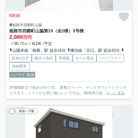
NEW
姫路市四郷町山脇
姫路市四郷町山脇第19（全2棟）3号棟
2,080
万円
- / 90.72㎡ / 4LDK /予定
山陽本線「御着」駅 徒歩16分
播但線「京口」駅 徒歩42分
山陽本
駐車2台可
陽当り良好
専用庭
オール電化
バリアフリー
収納豊富
パノラマ
新築
JR御着駅まで徒歩14分です。 業務スーパー、ディスカウントドラッグ
コスモス、ニトリがお買い物にいいですね。 郵便局が徒...
もっと見る
新築一戸建