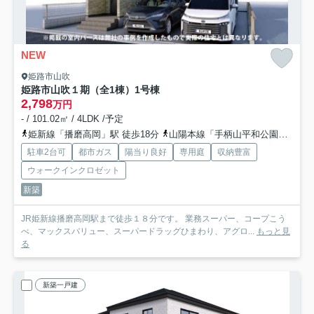
NEW
姫路市山吹
姫路市山吹１期（全1棟）1号棟
2,798
万円
- / 101.02㎡ / 4LDK /予定
姫新線「播磨高岡」駅 徒歩18分
山陽本線「手柄山平和公園」駅 徒歩55分
駐車2台可
都市ガス
陽当り良好
専用庭
収納豊富
ウォークインクロゼット
新築
JR姫新線播磨高岡駅まで徒歩１８分です。 業務スーパー、コープこう
べ、マックスバリュー、スーパードラッグひまわり、アグロ...
もっと見
る
新築一戸建