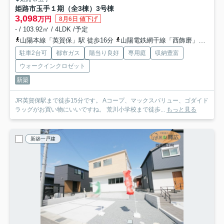
姫路市玉手１期（全3棟）3号棟
3,098
万円
8月6日 値下げ
- / 103.92㎡ / 4LDK /予定
山陽本線「英賀保」駅 徒歩16分
山陽電鉄網干線「西飾磨」駅 徒歩23分
駐車2台可
都市ガス
陽当り良好
専用庭
収納豊富
ウォークインクロゼット
新築
JR英賀保駅まで徒歩15分です。 Aコープ、マックスバリュー、ゴダイド
ラッグがお買い物にいいですね。 荒川小学校まで徒歩...
もっと見る
新築一戸建