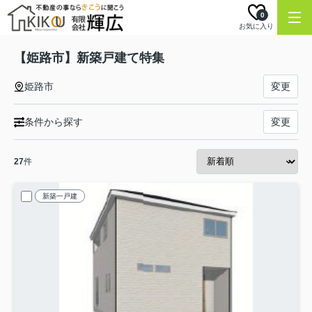
0
お気に入り
【姫路市】新築戸建て特集
姫路市
変更
条件から探す
変更
27
件
新築一戸建