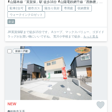
山陽本線「英賀保」駅 徒歩16分
山陽電鉄網干線「西飾磨」駅 徒歩23分
駐車2台可
都市ガス
陽当り良好
専用庭
収納豊富
ウォークインクロゼット
新築
JR英賀保駅まで徒歩15分です。 Aコープ、マックスバリュー、ゴダイド
ラッグがお買い物にいいですね。 荒川小学校まで徒歩...
もっと見る
新築一戸建
NEW
姫路市玉手