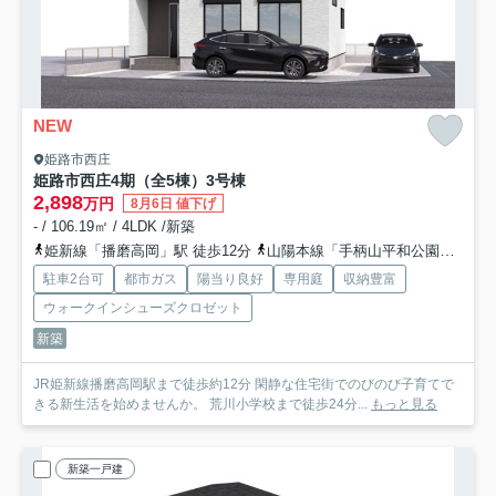
NEW
姫路市西庄
姫路市西庄4期（全5棟）3号棟
2,898
万円
8月6日 値下げ
- / 106.19㎡ / 4LDK /新築
姫新線「播磨高岡」駅 徒歩12分
山陽本線「手柄山平和公園」駅 徒歩25分
駐車2台可
都市ガス
陽当り良好
専用庭
収納豊富
ウォークインシューズクロゼット
新築
JR姫新線播磨高岡駅まで徒歩約12分 閑静な住宅街でのびのび子育てで
きる新生活を始めませんか。 荒川小学校まで徒歩24分...
もっと見る
新築一戸建