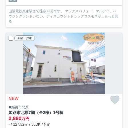
山陽電鉄八家駅まで徒歩13分です。 マックスバリュー、マルアイ、ハ
ウジングランドいない、ディスカウントドラッグコスモスが...
もっと見
る
新築一戸建
NEW
姫路市北原
姫路市北原7期（全2棟）1号棟
2,880
万円
- / 127.52㎡ / 3LDK /予定