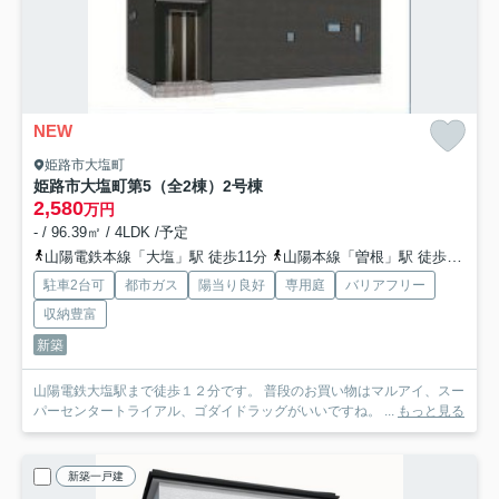
NEW
姫路市大塩町
姫路市大塩町第5（全2棟）2号棟
2,580
万円
- / 96.39㎡ / 4LDK /予定
山陽電鉄本線「大塩」駅 徒歩11分
山陽本線「曽根」駅 徒歩34分
駐車2台可
都市ガス
陽当り良好
専用庭
バリアフリー
収納豊富
新築
山陽電鉄大塩駅まで徒歩１２分です。 普段のお買い物はマルアイ、スー
パーセンタートライアル、ゴダイドラッグがいいですね。 ...
もっと見る
新築一戸建