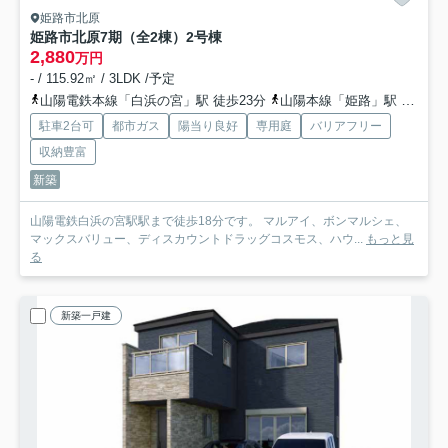
姫路市北原
姫路市北原7期（全2棟）2号棟
2,880
万円
- / 115.92㎡ / 3LDK /予定
山陽電鉄本線「白浜の宮」駅 徒歩23分
山陽本線「姫路」駅 徒歩55分
駐車2台可
都市ガス
陽当り良好
専用庭
バリアフリー
収納豊富
新築
山陽電鉄白浜の宮駅駅まで徒歩18分です。 マルアイ、ボンマルシェ、
マックスバリュー、ディスカウントドラッグコスモス、ハウ...
もっと見
る
新築一戸建