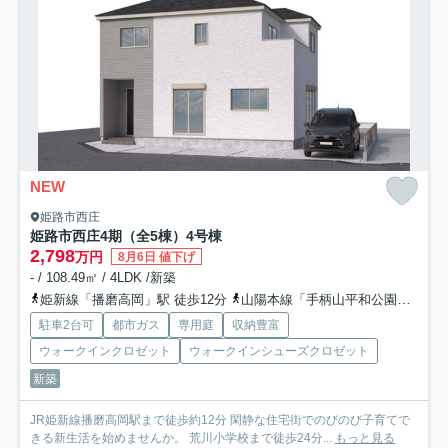
NEW
姫路市西庄
姫路市西庄4期（全5棟）4号棟
2,798
万円
8月6日 値下げ
- / 108.49㎡ / 4LDK /新築
姫新線「播磨高岡」駅 徒歩12分
山陽本線「手柄山平和公園」駅 徒歩25分
駐車2台可
都市ガス
専用庭
収納豊富
ウォークインクロゼット
ウォークインシューズクロゼット
新築
JR姫新線播磨高岡駅まで徒歩約12分 閑静な住宅街でのびのび子育てで
きる新生活を始めませんか。 荒川小学校まで徒歩24分...
もっと見る