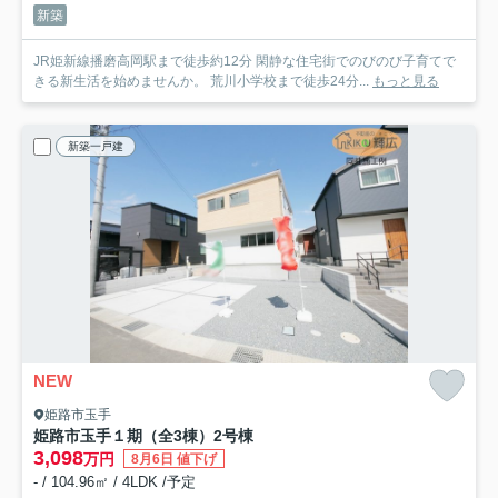
新築
JR姫新線播磨高岡駅まで徒歩約12分 閑静な住宅街でのびのび子育てで
きる新生活を始めませんか。 荒川小学校まで徒歩24分...
もっと見る
新築一戸建
NEW
姫路市玉手
姫路市玉手１期（全3棟）2号棟
3,098
万円
8月6日 値下げ
- / 104.96㎡ / 4LDK /予定