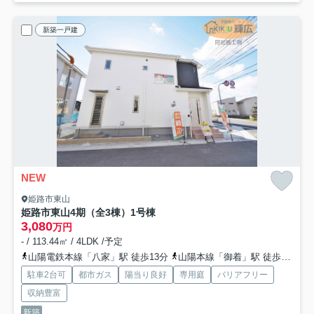
新築一戸建
NEW
姫路市東山
姫路市東山4期（全3棟）1号棟
3,080
万円
- / 113.44㎡ / 4LDK /予定
山陽電鉄本線「八家」駅 徒歩13分
山陽本線「御着」駅 徒歩46分
駐車2台可
都市ガス
陽当り良好
専用庭
バリアフリー
収納豊富
新築