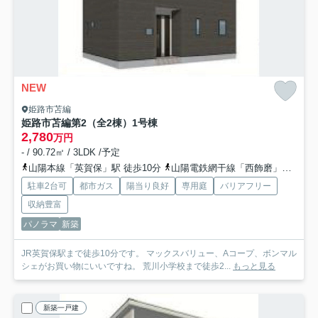
NEW
姫路市苫編
姫路市苫編第2（全2棟）1号棟
2,780
万円
- / 90.72㎡ / 3LDK /予定
山陽本線「英賀保」駅 徒歩10分
山陽電鉄網干線「西飾磨」駅 徒歩27分
駐車2台可
都市ガス
陽当り良好
専用庭
バリアフリー
収納豊富
パノラマ
新築
JR英賀保駅まで徒歩10分です。 マックスバリュー、Aコープ、ボンマル
シェがお買い物にいいですね。 荒川小学校まで徒歩2...
もっと見る
新築一戸建