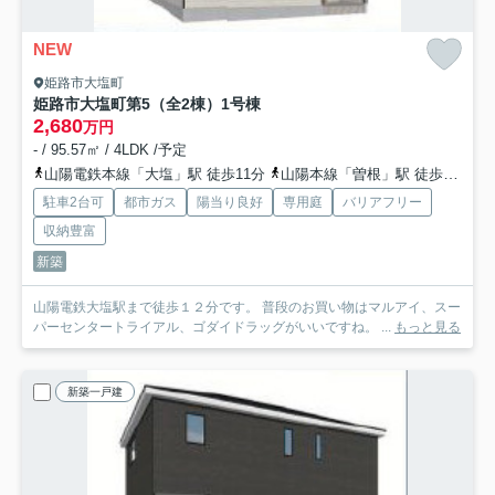
NEW
姫路市大塩町
姫路市大塩町第5（全2棟）1号棟
2,680
万円
- / 95.57㎡ / 4LDK /予定
山陽電鉄本線「大塩」駅 徒歩11分
山陽本線「曽根」駅 徒歩34分
駐車2台可
都市ガス
陽当り良好
専用庭
バリアフリー
収納豊富
新築
山陽電鉄大塩駅まで徒歩１２分です。 普段のお買い物はマルアイ、スー
パーセンタートライアル、ゴダイドラッグがいいですね。 ...
もっと見る
新築一戸建