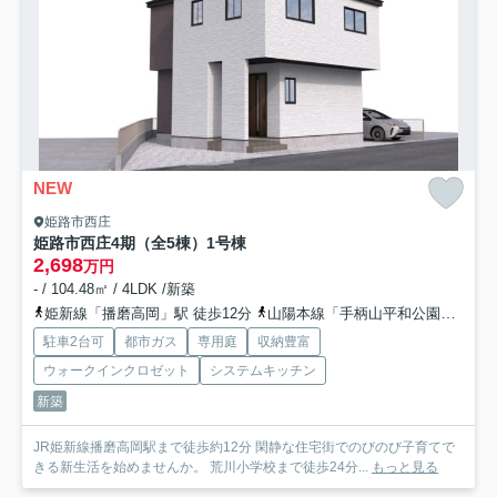
NEW
姫路市西庄
姫路市西庄4期（全5棟）1号棟
2,698
万円
- / 104.48㎡ / 4LDK /新築
姫新線「播磨高岡」駅 徒歩12分
山陽本線「手柄山平和公園」駅 徒歩25分
駐車2台可
都市ガス
専用庭
収納豊富
ウォークインクロゼット
システムキッチン
新築
JR姫新線播磨高岡駅まで徒歩約12分 閑静な住宅街でのびのび子育てで
きる新生活を始めませんか。 荒川小学校まで徒歩24分...
もっと見る