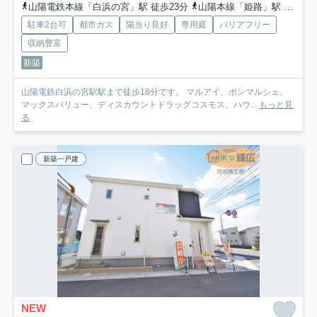
山陽電鉄本線「白浜の宮」駅 徒歩23分
山陽本線「姫路」駅 徒歩55分
駐車2台可
都市ガス
陽当り良好
専用庭
バリアフリー
収納豊富
新築
山陽電鉄白浜の宮駅駅まで徒歩18分です。 マルアイ、ボンマルシェ、
マックスバリュー、ディスカウントドラッグコスモス、ハウ...
もっと見
る
新築一戸建
NEW