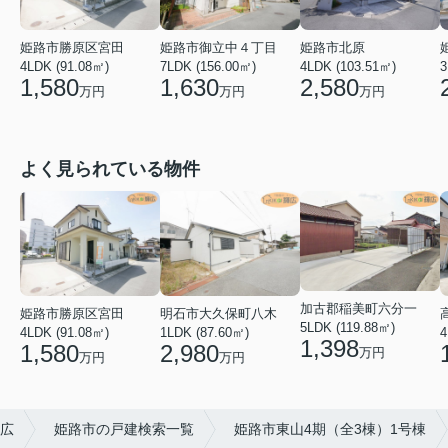
姫路市勝原区宮田
姫路市御立中４丁目
姫路市北原
4LDK (91.08㎡)
7LDK (156.00㎡)
4LDK (103.51㎡)
3
1,580
1,630
2,580
万円
万円
万円
よく見られている物件
加古郡稲美町六分一
姫路市勝原区宮田
明石市大久保町八木
5LDK (119.88㎡)
4LDK (91.08㎡)
1LDK (87.60㎡)
4
1,398
1,580
2,980
万円
万円
万円
広
姫路市の戸建検索一覧
姫路市東山4期（全3棟）1号棟