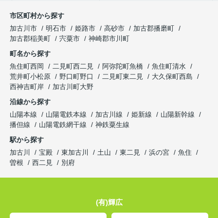
市区町村から探す
加古川市
明石市
姫路市
高砂市
加古郡播磨町
加古郡稲美町
宍粟市
神崎郡市川町
町名から探す
魚住町西岡
二見町西二見
阿弥陀町魚橋
魚住町清水
荒井町小松原
野口町野口
二見町東二見
大久保町西島
西神吉町岸
加古川町大野
沿線から探す
山陽本線
山陽電鉄本線
加古川線
姫新線
山陽新幹線
播但線
山陽電鉄網干線
神鉄粟生線
駅から探す
加古川
宝殿
東加古川
土山
東二見
浜の宮
魚住
曽根
西二見
別府
(有)輝広