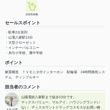
浴室乾燥機
セールスポイント
・駐車2台並列
・山電八家駅13分
・大型クローゼット
・インナーバルコニー
・糸引小学校、灘中学校
ポイント
耐震構造
ＴＶモニタ付インターホン
駐輪場
24時間換気シス
テム
ディンプルキー
担当者のコメント
山陽電鉄八家駅まで徒歩13分です。
マックスバリュー、マルアイ、ハウジングランドい
ない、ディスカウントドラッグコスモスがお買い物
大谷 方秀