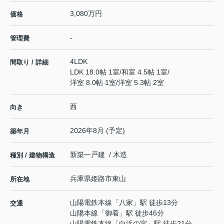
3,080万円
価格
-
管理費
4LDK
間取り / 詳細
LDK 18.0帖 1室
/
和室 4.5帖 1室
/
洋室 8.0帖 1室
/
洋室 5.3帖 2室
西
向き
2026年8月 (予定)
築年月
新築一戸建 / 木造
種別 / 建物構造
兵庫県
姫路市
東山
所在地
山陽電鉄本線
「
八家
」駅 徒歩13分
交通
山陽本線
「
御着
」駅 徒歩46分
山陽電鉄本線
「
白浜の宮
」駅 徒歩21分