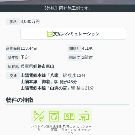
【外観】同社施工例です。
3,080万円
価格
支払いシミュレーション
113.44㎡
4LDK
建物面積
間取り
予定
2階建
築年数
階建て
兵庫県
姫路市
東山
所在地
山陽電鉄本線
「
八家
」駅 徒歩13分
交通
山陽本線
「
御着
」駅 徒歩46分
山陽電鉄本線
「
白浜の宮
」駅 徒歩21分
物件の特徴
バストイレ
室内洗濯機
TVモニタ
カウンター
別
置場
付きインタ
キッチン
ーホン