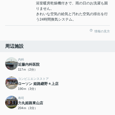
浴室暖房乾燥機付きで、雨の日のお洗濯も困
りません。
きれいな空気の給気と汚れた空気の排出を行
う24時間換気システム。
情報の見方
周辺施設
内科
近藤内科医院
117ｍ（2分）
コンビニエンスストア
ローソン 姫路継野々上店
190ｍ（3分）
寿司
力丸姫路東山店
204ｍ（3分）