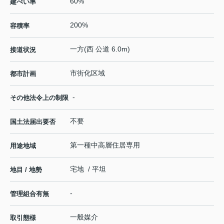
60%
建ぺい率
200%
容積率
一方(西 公道 6.0m)
接道状況
市街化区域
都市計画
-
その他法令上の制限
不要
国土法届出要否
第一種中高層住居専用
用途地域
宅地 / 平坦
地目 / 地勢
-
管理組合有無
一般媒介
取引態様