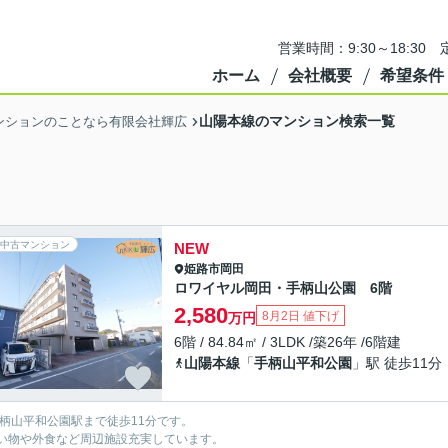
営業時間：9:30～18:3
ホーム
会社概要
希望条件
山陽本線のマンション検索一覧
ンションのことなら有限会社輝広
中古マンション
NEW
姫路市
岡田
ロワイヤル岡田・手柄山公園 6階
2,580
8月2日 値下げ
万円
6階 / 84.84㎡ / 3LDK /築26年 /6階建
山陽本線
「
手柄山平和公園
」駅 徒歩11分
手柄山平和公園駅まで徒歩11分です。
い物や外食など周辺施設充実しています。