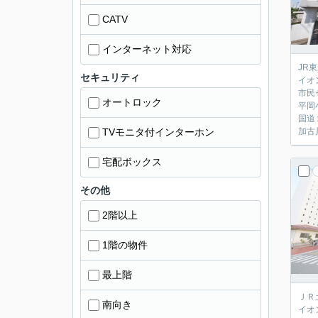
CATV
インターネット対応
JR
セキュリティ
イオ
市民
オートロック
平岡
国道
TVモニタ付インターホン
加古
宅配ボックス
その他
2階以上
1階の物件
最上階
ＪＲ
南向き
イオ