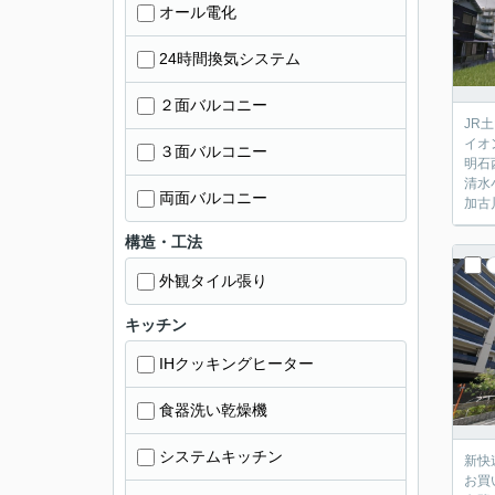
オール電化
24時間換気システム
２面バルコニー
JR
イオ
３面バルコニー
明石
清水
両面バルコニー
加古
構造・工法
外観タイル張り
キッチン
IHクッキングヒーター
食器洗い乾燥機
システムキッチン
新快
お買