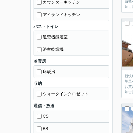
白鷺
カウンターキッチン
加古
アイランドキッチン
バス・トイレ
追焚機能浴室
浴室乾燥機
冷暖房
床暖房
新快
鳩里
収納
お買
加古
ウォークインクロゼット
通信・放送
CS
BS