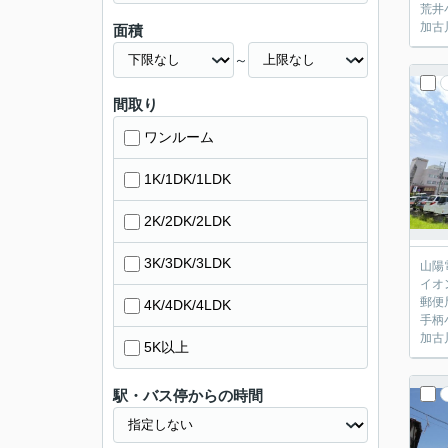
荒井
加古
面積
～
間取り
ワンルーム
1K/1DK/1LDK
2K/2DK/2LDK
3K/3DK/3LDK
山陽
イオ
郵便
4K/4DK/4LDK
手柄
加古
5K以上
駅・バス停からの時間