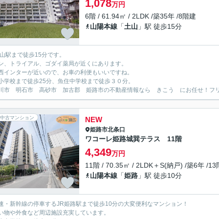
1,078
万円
6階 / 61.94㎡ / 2LDK /築35年 /8階建
山陽本線
「
土山
」駅 徒歩15分
土山駅まで徒歩15分です。
ン、トライアル、ゴダイ薬局が近くにあります。
西インターが近いので、お車の利便もいいですね。
小学校まで徒歩25分、魚住中学校まで徒歩３０分。
川市 明石市 高砂市 加古郡 姫路市の不動産情報なら きこう にお任せ！フリーダイ
中古マンション
NEW
姫路市
北条口
ワコーレ姫路城巽テラス 11階
4,349
万円
11階 / 70.35㎡ / 2LDK＋S(納戸) /築6年 /1
山陽本線
「
姫路
」駅 徒歩10分
速・新幹線の停車するJR姫路駅まで徒歩10分の大変便利なマンション！
い物や外食など周辺施設充実しています。