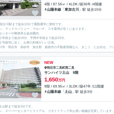
4階 / 87.56㎡ / 4LDK /築36年 /4階建
山陽本線
「
東加古川
」駅 徒歩10分
東加古川駅まで徒歩10分で通勤通学に便利です。
ン、マックスバリュー、マルハチ、スギ薬局が近くにあります。
センターや郵便局も徒歩圏内。
小学校まで徒歩19分、平岡中学校まで徒歩25分。
２号線等に近く、お車の利便がいい立地。
川市 明石市 高砂市 加古郡 姫路市の不動産情報なら きこう にお任せ。フリーダイ
中古マンション
NEW
明石市
二見町西二見
サンハイツ土山 9階
1,650
万円
9階 / 69.95㎡ / 3LDK /築47年 /11階建
山陽本線
「
土山
」駅 徒歩3分
土山駅まで徒歩3分です。
ン、スーパーセンタートライアル、ゴダイドラッグ等お買い物施設充実しています