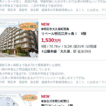
西インターが近く、国道2号線、明姫幹線にも出やすいのでお車の利便もいいですね
北小学校まで徒歩15分、二見中学校まで徒歩25分。
川市 明石市 高砂市 加古郡 姫路市の不動産情報なら きこう にお任せ。フリーダイ
中古マンション
NEW
明石市
大久保町西島
リベール明石江井ヶ島Ⅰ 9階
1,530
万円
9階 / 70.78㎡ / 3LDK /築31年 /10階建
山陽本線
「
大久保
」駅 徒歩29分
電鉄江井ヶ島駅まで徒歩7分で通勤通学にも便利。
い物や外食など周辺施設充実しています。
島小学校まで徒歩7分、江井島中学校まで徒歩12分。
に江井ヶ島海水浴場があるのでマリンレジャーも楽しめそうですね。
川市 明石市 高砂市 加古郡 姫路市の不動産情報なら きこう にお任せ！フリーダイ
中古マンション
NEW
加古川市
野口町野口
野口マンション 1階