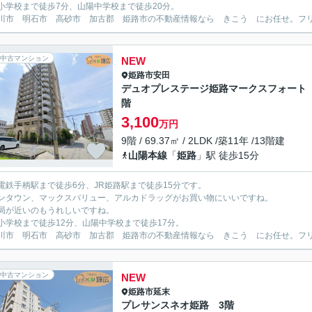
小学校まで徒歩7分、山陽中学校まで徒歩20分。
川市 明石市 高砂市 加古郡 姫路市の不動産情報なら きこう にお任せ。フリーダイ
中古マンション
NEW
姫路市
安田
デュオプレステージ姫路マークスフォート
階
3,100
万円
9階 / 69.37㎡ / 2LDK /築11年 /13階建
山陽本線
「
姫路
」駅 徒歩15分
電鉄手柄駅まで徒歩6分、JR姫路駅まで徒歩15分です。
ンタウン、マックスバリュー、アルカドラッグがお買い物にいいですね。
局が近いのもうれしいですね。
小学校まで徒歩12分、山陽中学校まで徒歩17分。
川市 明石市 高砂市 加古郡 姫路市の不動産情報なら きこう にお任せ。フリーダイ
中古マンション
NEW
姫路市
延末
プレサンスネオ姫路 3階