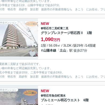
い物や外食など周辺施設充実しています。
小学校まで徒歩11分、山陽中学校まで徒歩37分。
川市 明石市 高砂市 加古郡 姫路市の不動産情報なら きこう にお任せ。フリーダイ
中古マンション
NEW
明石市
二見町東二見
グランプレステージ明石西Ⅱ 1階
1,090
万円
1階 / 56.09㎡ / 3LDK /築29年 /14階建
山陽本線
「
土山
」駅 徒歩27分
電鉄東二見駅まで徒歩15分です。
い物や外食など周辺施設充実しています。
北小学校まで徒歩10分、二見中学校まで徒歩19分。
川市 明石市 高砂市 加古郡 姫路市の不動産情報なら きこう にお任せ。フリーダイ
中古マンション
NEW
明石市
魚住町清水
プルミエール明石ウエスト 6階