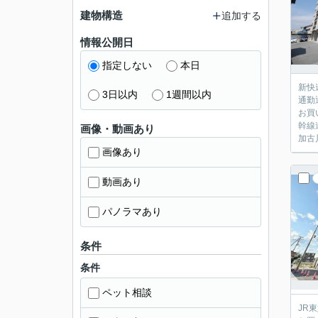
建物構造
追加する
情報公開日
指定しない
本日
新快
3日以内
1週間以内
通勤
お買
幹線
画像・動画あり
加古
画像あり
動画あり
パノラマあり
条件
条件
ペット相談
JR