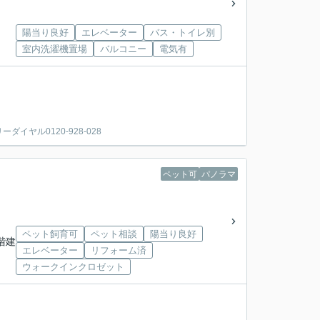
陽当り良好
エレベーター
バス・トイレ別
室内洗濯機置場
バルコニー
電気有
ヤル0120-928-028
ペット可
パノラマ
ペット飼育可
ペット相談
陽当り良好
3階建
エレベーター
リフォーム済
ウォークインクロゼット