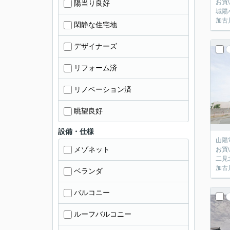
お買
陽当り良好
城陽
加古
閑静な住宅地
デザイナーズ
リフォーム済
リノベーション済
眺望良好
設備・仕様
山陽
メゾネット
お買
二見
加古
ベランダ
バルコニー
ルーフバルコニー