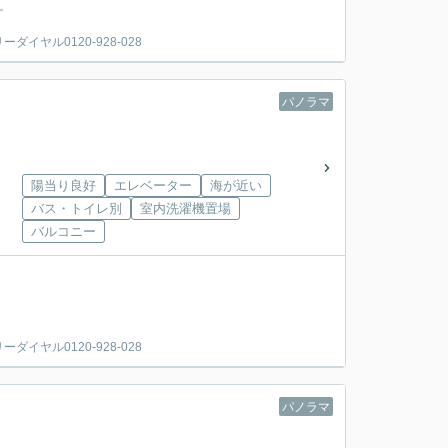
。
ヤル0120-928-028
パノラマ
陽当り良好
エレベーター
海が近い
バス・トイレ別
室内洗濯機置場
バルコニー
ヤル0120-928-028
パノラマ