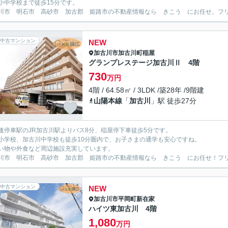
小中学校まで徒歩15分です。
川市 明石市 高砂市 加古郡 姫路市の不動産情報なら きこう にお任せ。フリーダイ
中古マンション
NEW
加古川市
加古川町稲屋
グランプレステージ加古川Ⅱ 4階
730
万円
4階 / 64.58㎡ / 3LDK /築28年 /9階建
山陽本線
「
加古川
」駅 徒歩27分
速停車駅のJR加古川駅よりバス8分、稲屋停下車徒歩5分です。
小学校、加古川中学校も徒歩10分圏内で、お子さまの通学も安心ですね。
い物や外食など周辺施設充実しています。
川市 明石市 高砂市 加古郡 姫路市の不動産情報なら きこう にお任せ！フリーダイ
中古マンション
NEW
加古川市
平岡町新在家
ハイツ東加古川 4階
1,080
万円