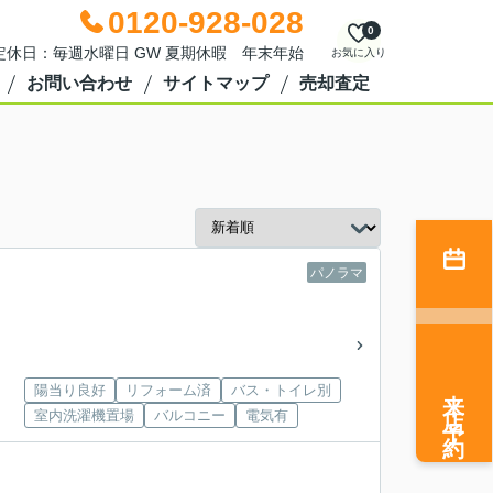
0120-928-028
0
0 定休日：毎週水曜日 GW 夏期休暇 年末年始
お気に入り
お問い合わせ
サイトマップ
売却査定
パノラマ
来店予約
陽当り良好
リフォーム済
バス・トイレ別
室内洗濯機置場
バルコニー
電気有