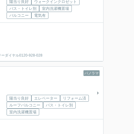
陽当り良好
ウォークインクロゼット
バス・トイレ別
室内洗濯機置場
バルコニー
電気有
ヤル0120-928-028
パノラマ
陽当り良好
エレベーター
リフォーム済
ルーフバルコニー
バス・トイレ別
室内洗濯機置場
。