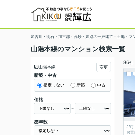
加古川・明石・加古郡・高砂・姫路の一戸建て・土地・マ
山陽本線のマンション検索一覧
86
件
山陽本線
変更
新築・中古
指定しない
新築
中古
価格
～
築年数
JR
お買