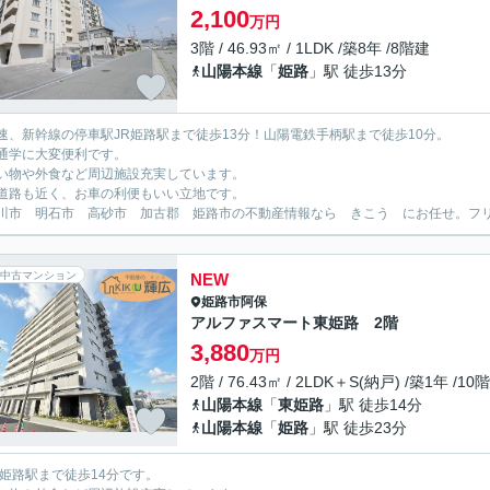
2,100
万円
3階 / 46.93㎡ / 1LDK /築8年 /8階建
山陽本線
「
姫路
」駅 徒歩13分
速、新幹線の停車駅JR姫路駅まで徒歩13分！山陽電鉄手柄駅まで徒歩10分。
通学に大変便利です。
い物や外食など周辺施設充実しています。
道路も近く、お車の利便もいい立地です。
川市 明石市 高砂市 加古郡 姫路市の不動産情報なら きこう にお任せ。フリーダイ
中古マンション
NEW
姫路市
阿保
アルファスマート東姫路 2階
3,880
万円
2階 / 76.43㎡ / 2LDK＋S(納戸) /築1年 /10
山陽本線
「
東姫路
」駅 徒歩14分
山陽本線
「
姫路
」駅 徒歩23分
東姫路駅まで徒歩14分です。