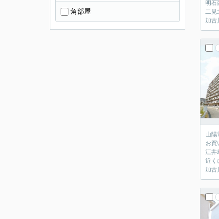
明石
角部屋
二見
加古
山陽
お買
江井
近く
加古