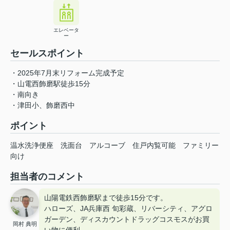
エレベータ
ー
セールスポイント
・2025年7月末リフォーム完成予定
・山電西飾磨駅徒歩15分
・南向き
・津田小、飾磨西中
ポイント
温水洗浄便座
洗面台
アルコーブ
住戸内覧可能
ファミリー
向け
担当者のコメント
山陽電鉄西飾磨駅まで徒歩15分です。
ハローズ、JA兵庫西 旬彩蔵、リバーシティ、アグロ
ガーデン、ディスカウントドラッグコスモスがお買
岡村 典明