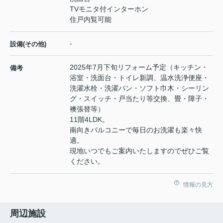
TVモニタ付インターホン
住戸内覧可能
-
設備(その他)
2025年7月下旬リフォーム予定（キッチン・
備考
浴室・洗面台・トイレ新調、温水洗浄便座・
洗濯水栓・洗濯パン・ソフト巾木・シーリン
グ・スイッチ・戸当たり等交換、畳・障子・
襖張替等）
11階4LDK。
南向きバルコニーで毎日のお洗濯も楽々快
適。
現地いつでもご案内いたしますのでぜひご覧
ください。
情報の見方
周辺施設