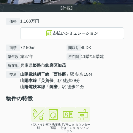
【外観】
1,168万円
価格
支払いシミュレーション
72.50㎡
4LDK
面積
間取り
築37年
11階/15階建
築年数
所在階
兵庫県
姫路市
飾磨区加茂
所在地
山陽電鉄網干線
「
西飾磨
」駅 徒歩15分
交通
山陽本線
「
英賀保
」駅 徒歩29分
山陽電鉄本線
「
飾磨
」駅 徒歩21分
物件の特徴
バストイレ
室内洗濯機
TVモニタ
カウンター
別
置場
付きインタ
キッチン
ーホン