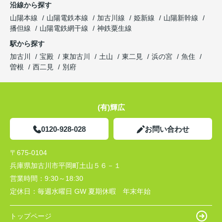
沿線から探す
山陽本線
山陽電鉄本線
加古川線
姫新線
山陽新幹線
播但線
山陽電鉄網干線
神鉄粟生線
駅から探す
加古川
宝殿
東加古川
土山
東二見
浜の宮
魚住
曽根
西二見
別府
(有)輝広
0120-928-028
お問い合わせ
〒675-0104
兵庫県加古川市平岡町土山５６－１
営業時間：
9:30～18:30
定休日：
毎週水曜日 GW 夏期休暇 年末年始
トップページ