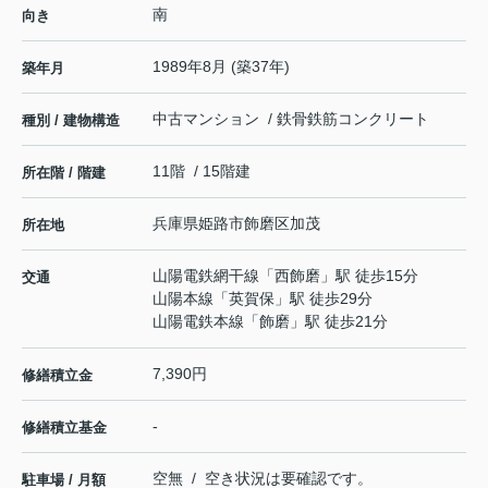
南
向き
1989年8月 (築37年)
築年月
中古マンション / 鉄骨鉄筋コンクリート
種別 / 建物構造
11階 / 15階建
所在階 / 階建
兵庫県
姫路市
飾磨区加茂
所在地
山陽電鉄網干線
「
西飾磨
」駅 徒歩15分
交通
山陽本線
「
英賀保
」駅 徒歩29分
山陽電鉄本線
「
飾磨
」駅 徒歩21分
7,390円
修繕積立金
-
修繕積立基金
空無 / 空き状況は要確認です。
駐車場 / 月額