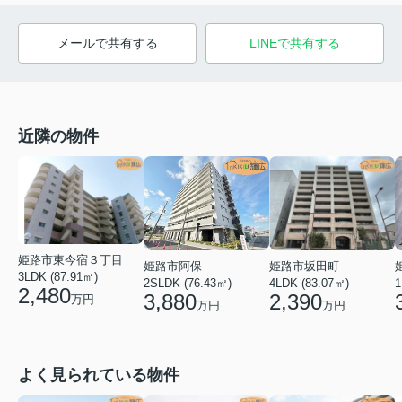
メールで共有する
LINEで共有する
近隣の物件
姫路市東今宿３丁目
姫路市阿保
姫路市坂田町
3LDK (87.91㎡)
2SLDK (76.43㎡)
4LDK (83.07㎡)
1
2,480
3,880
2,390
万円
万円
万円
よく見られている物件