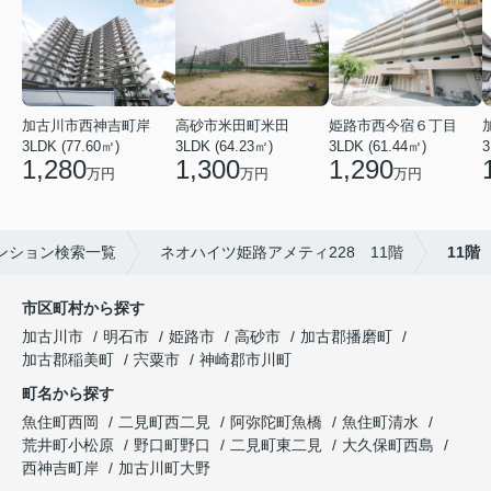
加古川市西神吉町岸
高砂市米田町米田
姫路市西今宿６丁目
3LDK (77.60㎡)
3LDK (64.23㎡)
3LDK (61.44㎡)
3
1,280
1,300
1,290
万円
万円
万円
ンション検索一覧
ネオハイツ姫路アメティ228 11階
11階
市区町村から探す
加古川市
明石市
姫路市
高砂市
加古郡播磨町
加古郡稲美町
宍粟市
神崎郡市川町
町名から探す
魚住町西岡
二見町西二見
阿弥陀町魚橋
魚住町清水
荒井町小松原
野口町野口
二見町東二見
大久保町西島
西神吉町岸
加古川町大野