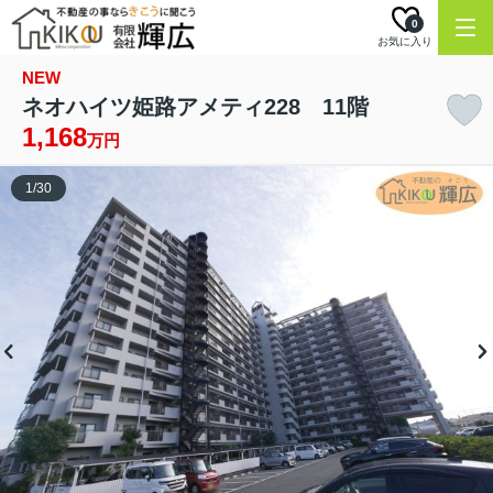
0
お気に入り
NEW
ネオハイツ姫路アメティ228 11階
1,168
万円
1
/
30