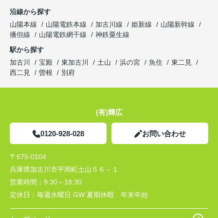
沿線から探す
山陽本線
山陽電鉄本線
加古川線
姫新線
山陽新幹線
播但線
山陽電鉄網干線
神鉄粟生線
駅から探す
加古川
宝殿
東加古川
土山
浜の宮
魚住
東二見
西二見
曽根
別府
(有)輝広
0120-928-028
お問い合わせ
〒675-0104
兵庫県加古川市平岡町土山５６－１
営業時間：
9:30～18:30
定休日：
毎週水曜日 GW 夏期休暇 年末年始