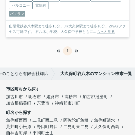
バルコニー
電気有
パノラマ
山陽電鉄谷八木駅まで徒歩13分、JR大久保駅まで徒歩18分、2WAYアク
セス可能です。 谷八木小学校、大久保中学校ともに...
もっと見る
1
ンのことなら有限会社輝広
大久保町谷八木のマンション検索一覧
市区町村から探す
加古川市
明石市
姫路市
高砂市
加古郡播磨町
加古郡稲美町
宍粟市
神崎郡市川町
町名から探す
魚住町西岡
二見町西二見
阿弥陀町魚橋
魚住町清水
荒井町小松原
野口町野口
二見町東二見
大久保町西島
西神吉町岸
平岡町土山