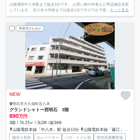
山陽電鉄中八木駅まで徒歩3分です。 お買い物や外食など周辺施設充実
しています。 谷八木小学校までは徒歩1分ですのでお子様...
もっと見る
中古マンション
NEW
明石市大久保町谷八木
グランドシャトー西明石 3階
890
万円
3階 / 76.23㎡ / 3LDK /築34年
山陽電鉄本線「中八木」駅 徒歩13分
山陽電鉄本線「藤江」駅 徒歩16分
陽当り良好
エレベーター
バス・トイレ別
室内洗濯機置場