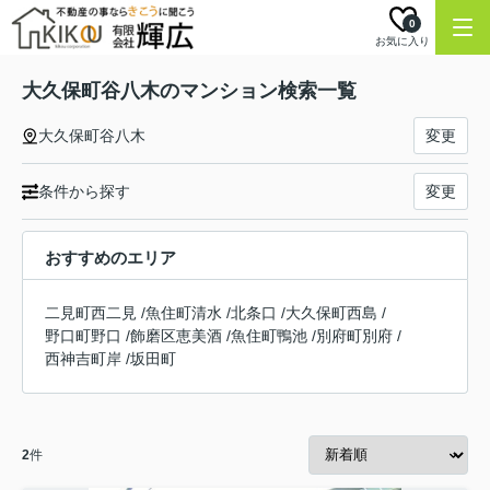
0
お気に入り
大久保町谷八木のマンション検索一覧
大久保町谷八木
変更
条件から探す
変更
おすすめのエリア
二見町西二見
/
魚住町清水
/
北条口
/
大久保町西島
/
野口町野口
/
飾磨区恵美酒
/
魚住町鴨池
/
別府町別府
/
西神吉町岸
/
坂田町
2
件