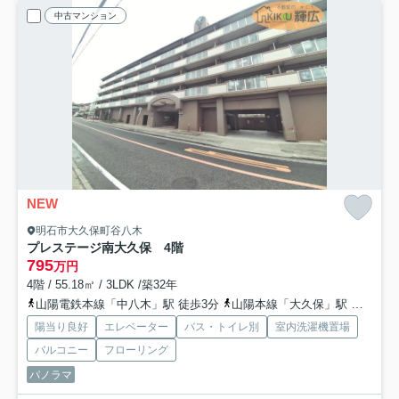
中古マンション
NEW
明石市大久保町谷八木
プレステージ南大久保 4階
795
万円
4階 / 55.18㎡ / 3LDK /築32年
山陽電鉄本線「中八木」駅 徒歩3分
山陽本線「大久保」駅 徒歩24分
陽当り良好
エレベーター
バス・トイレ別
室内洗濯機置場
バルコニー
フローリング
パノラマ