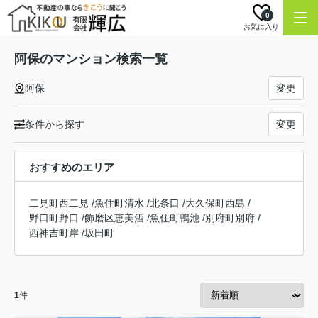
0
お気に入り
阿保のマンション検索一覧
阿保
変更
条件から探す
変更
おすすめのエリア
二見町西二見
/
魚住町清水
/
北条口
/
大久保町西島
/
野口町野口
/
飾磨区恵美酒
/
魚住町鴨池
/
別府町別府
/
西神吉町岸
/
坂田町
1
件