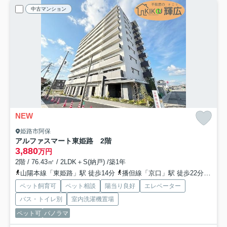
中古マンション
NEW
姫路市阿保
アルファスマート東姫路 2階
3,880
万円
2階 / 76.43㎡ / 2LDK＋S(納戸) /築1年
山陽本線「東姫路」駅 徒歩14分
播但線「京口」駅 徒歩22分
山陽
ペット飼育可
ペット相談
陽当り良好
エレベーター
バス・トイレ別
室内洗濯機置場
ペット可
パノラマ