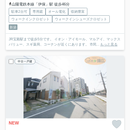
山陽電鉄本線「伊保」駅 徒歩46分
駐車2台可
専用庭
オール電化
収納豊富
ウォークインクロゼット
ウォークインシューズクロゼット
新築
JR宝殿駅まで徒歩5分です。 イオン・アイモール、マルアイ、マックス
バリュー、スギ薬局、コーナンが近くにあります。 市民...
もっと見る
中古一戸建
NEW