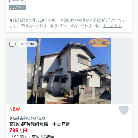
パノラマ
JR宝殿駅まで徒歩18分です。 お買い物や外食など周辺施設充実してい
ます。 西神吉小学校まで徒歩15分、神吉中学校まで徒...
もっと見る
中古一戸建
NEW
高砂市阿弥陀町魚橋
高砂市阿弥陀町魚橋 中古戸建
799
万円
- / 92.33㎡ / 5DK /築45年