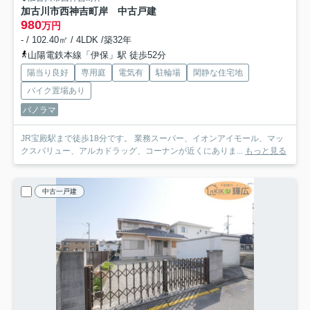
加古川市西神吉町岸 中古戸建
980
万円
- / 102.40㎡ / 4LDK /築32年
山陽電鉄本線「伊保」駅 徒歩52分
陽当り良好
専用庭
電気有
駐輪場
閑静な住宅地
バイク置場あり
パノラマ
JR宝殿駅まで徒歩18分です。 業務スーパー、イオンアイモール、マッ
クスバリュー、アルカドラッグ、コーナンが近くにありま...
もっと見る
中古一戸建