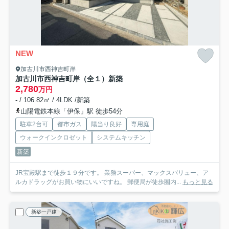
NEW
加古川市西神吉町岸
加古川市西神吉町岸（全１）新築
2,780
万円
- / 106.82㎡ / 4LDK /新築
山陽電鉄本線「伊保」駅 徒歩54分
駐車2台可
都市ガス
陽当り良好
専用庭
ウォークインクロゼット
システムキッチン
新築
JR宝殿駅まで徒歩１９分です。 業務スーパー、マックスバリュー、ア
ルカドラッグがお買い物にいいですね。 郵便局が徒歩圏内...
もっと見る
新築一戸建