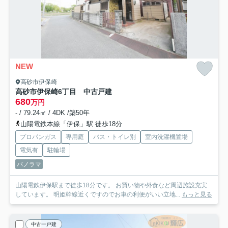
NEW
高砂市伊保崎
高砂市伊保崎6丁目 中古戸建
680
万円
- / 79.24㎡ / 4DK /築50年
山陽電鉄本線「伊保」駅 徒歩18分
プロパンガス
専用庭
バス・トイレ別
室内洗濯機置場
電気有
駐輪場
パノラマ
山陽電鉄伊保駅まで徒歩18分です。 お買い物や外食など周辺施設充実
しています。 明姫幹線近くですのでお車の利便がいい立地...
もっと見る
中古一戸建