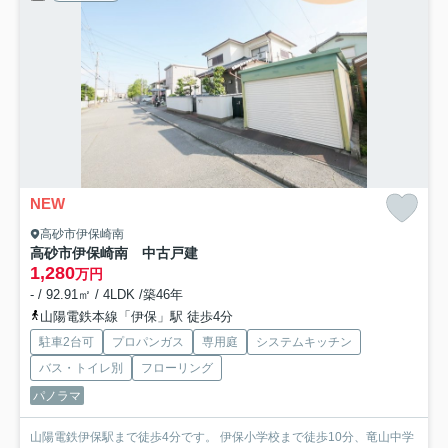
NEW
高砂市伊保崎南
高砂市伊保崎南 中古戸建
1,280
万円
- / 92.91㎡ / 4LDK /築46年
山陽電鉄本線「伊保」駅 徒歩4分
駐車2台可
プロパンガス
専用庭
システムキッチン
バス・トイレ別
フローリング
パノラマ
山陽電鉄伊保駅まで徒歩4分です。 伊保小学校まで徒歩10分、竜山中学