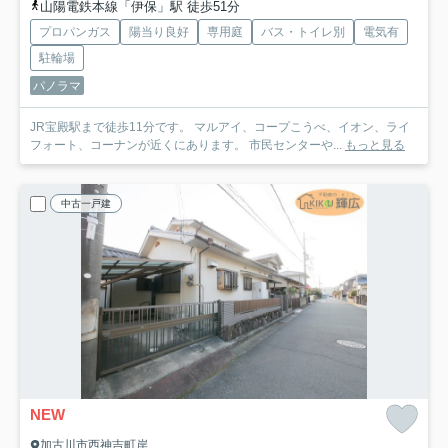
山陽電鉄本線「伊保」駅 徒歩51分
プロパンガス
陽当り良好
専用庭
バス・トイレ別
電気有
駐輪場
パノラマ
JR宝殿駅まで徒歩11分です。 マルアイ、コープこうべ、イオン、ライ
フォート、コーナンが近くにあります。 市民センターや...
もっと見る
中古一戸建
NEW
加古川市西神吉町岸