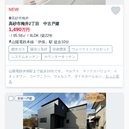
NEW
高砂市梅井
高砂市梅井2丁目 中古戸建
1,490
万円
- / 95.58㎡ / 4LDK /築22年
山陽電鉄本線「伊保」駅 徒歩10分
都市ガス
陽当り良好
収納豊富
ウォークインクロゼット
システムキッチン
カウンターキッチン
山陽電鉄伊保駅まで徒歩10分です。 マルアイ、マックスバリュー、イ
オンタウン、コープこうべ、ウェルシア、ダイキホームセン...
もっと見
る
新築一戸建