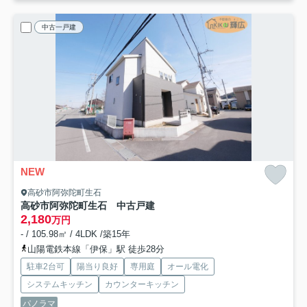
中古一戸建
NEW
高砂市阿弥陀町生石
高砂市阿弥陀町生石 中古戸建
2,180
万円
- / 105.98㎡ / 4LDK /築15年
山陽電鉄本線「伊保」駅 徒歩28分
駐車2台可
陽当り良好
専用庭
オール電化
システムキッチン
カウンターキッチン
パノラマ