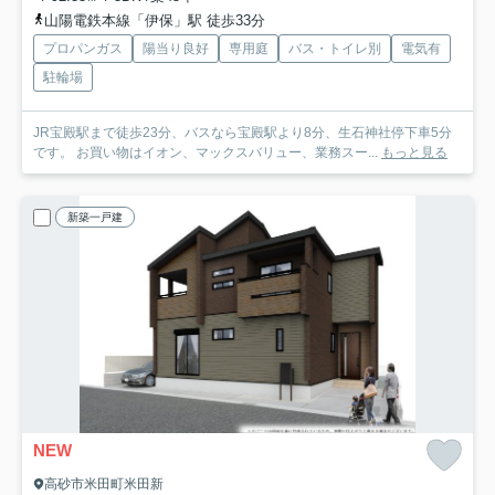
山陽電鉄本線「伊保」駅 徒歩33分
プロパンガス
陽当り良好
専用庭
バス・トイレ別
電気有
駐輪場
JR宝殿駅まで徒歩23分、バスなら宝殿駅より8分、生石神社停下車5分
です。 お買い物はイオン、マックスバリュー、業務スー...
もっと見る
新築一戸建
NEW
高砂市米田町米田新