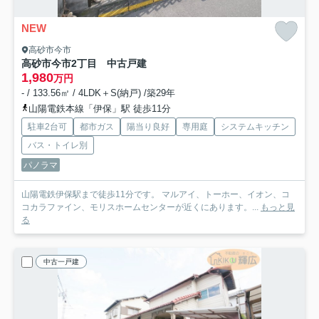
NEW
高砂市今市
高砂市今市2丁目 中古戸建
1,980
万円
- / 133.56㎡ / 4LDK＋S(納戸) /築29年
山陽電鉄本線「伊保」駅 徒歩11分
駐車2台可
都市ガス
陽当り良好
専用庭
システムキッチン
バス・トイレ別
パノラマ
山陽電鉄伊保駅まで徒歩11分です。 マルアイ、トーホー、イオン、コ
コカラファイン、モリスホームセンターが近くにあります。...
もっと見
る
中古一戸建