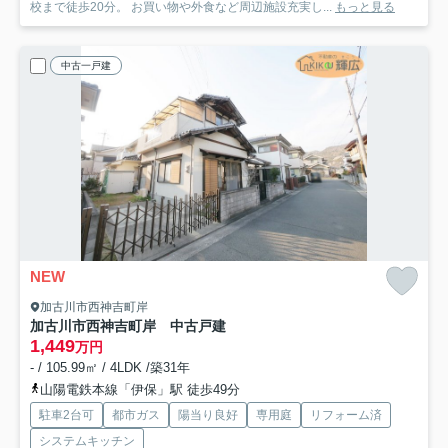
校まで徒歩20分。 お買い物や外食など周辺施設充実し...
もっと見る
中古一戸建
NEW
加古川市西神吉町岸
加古川市西神吉町岸 中古戸建
1,449
万円
- / 105.99㎡ / 4LDK /築31年
山陽電鉄本線「伊保」駅 徒歩49分
駐車2台可
都市ガス
陽当り良好
専用庭
リフォーム済
システムキッチン