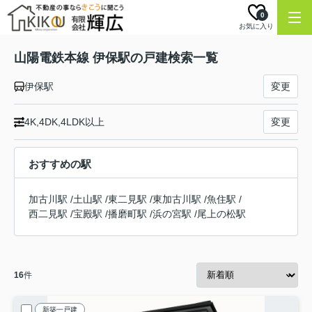
0
お気に入り
山陽電鉄本線 伊保駅の戸建検索一覧
伊保駅
変更
4K,4DK,4LDK以上
変更
おすすめの駅
加古川駅
/
土山駅
/
東二見駅
/
東加古川駅
/
魚住駅
/
西二見駅
/
宝殿駅
/
播磨町駅
/
浜の宮駅
/
尾上の松駅
16
件
新築一戸建