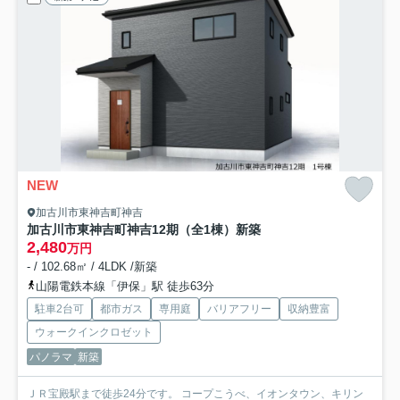
NEW
加古川市東神吉町神吉
加古川市東神吉町神吉12期（全1棟）新築
2,480
万円
- / 102.68㎡ / 4LDK /新築
山陽電鉄本線「伊保」駅 徒歩63分
駐車2台可
都市ガス
専用庭
バリアフリー
収納豊富
ウォークインクロゼット
パノラマ
新築
ＪＲ宝殿駅まで徒歩24分です。 コープこうべ、イオンタウン、キリン