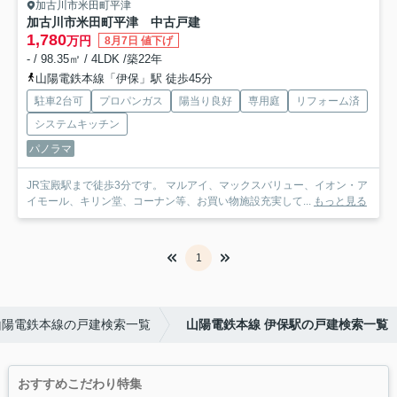
加古川市米田町平津
加古川市米田町平津 中古戸建
1,780
万円
8月7日 値下げ
- / 98.35㎡ / 4LDK /築22年
山陽電鉄本線「伊保」駅 徒歩45分
駐車2台可
プロパンガス
陽当り良好
専用庭
リフォーム済
システムキッチン
パノラマ
JR宝殿駅まで徒歩3分です。 マルアイ、マックスバリュー、イオン・ア
イモール、キリン堂、コーナン等、お買い物施設充実して...
もっと見る
1
山陽電鉄本線の戸建検索一覧
山陽電鉄本線 伊保駅の戸建検索一覧
おすすめこだわり特集