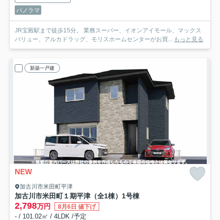
パノラマ
JR宝殿駅まで徒歩15分。 業務スーパー、イオンアイモール、マックス
バリュー、アルカドラッグ、モリスホームセンターがお買...
もっと見る
新築一戸建
NEW
加古川市米田町平津
加古川市米田町１期平津（全1棟）1号棟
2,798
万円
8月6日 値下げ
- / 101.02㎡ / 4LDK /予定