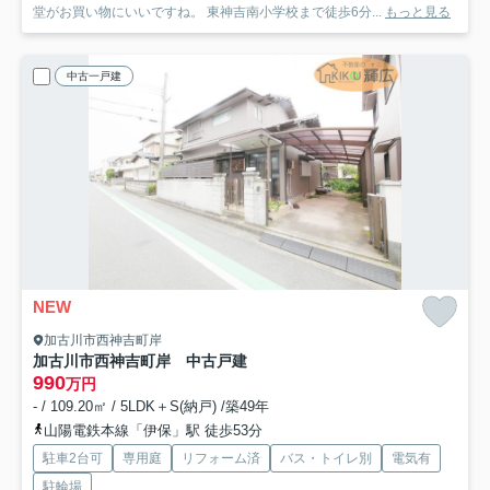
堂がお買い物にいいですね。 東神吉南小学校まで徒歩6分...
もっと見る
中古一戸建
NEW
加古川市西神吉町岸
加古川市西神吉町岸 中古戸建
990
万円
- / 109.20㎡ / 5LDK＋S(納戸) /築49年
山陽電鉄本線「伊保」駅 徒歩53分
駐車2台可
専用庭
リフォーム済
バス・トイレ別
電気有
駐輪場