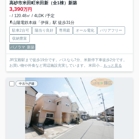
高砂市米田町米田新（全1棟）新築
3,390
万円
- / 120.48㎡ / 4LDK /予定
山陽電鉄本線「伊保」駅 徒歩31分
駐車2台可
陽当り良好
専用庭
オール電化
バリアフリー
収納豊富
パノラマ
新築
JR宝殿駅まで徒歩19分です。バスなら7分、米新停下車徒歩2分です。
お買い物や外食など周辺施設充実しています。 米田小...
もっと見る
中古一戸建