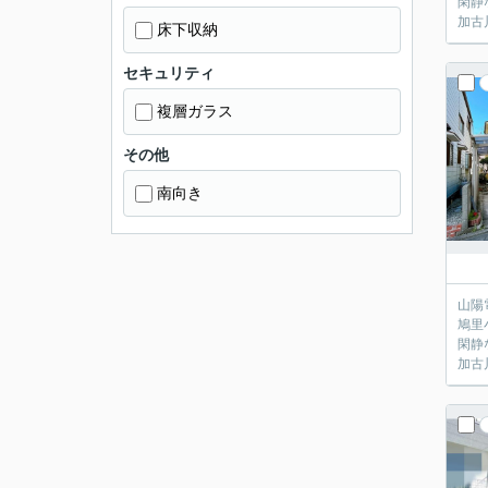
閑静
加古
床下収納
セキュリティ
複層ガラス
その他
南向き
山陽
鳩里
閑静
加古