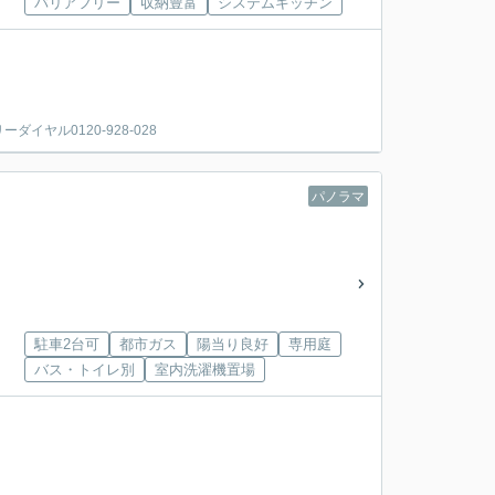
バリアフリー
収納豊富
システムキッチン
。
ヤル0120-928-028
パノラマ
駐車2台可
都市ガス
陽当り良好
専用庭
バス・トイレ別
室内洗濯機置場