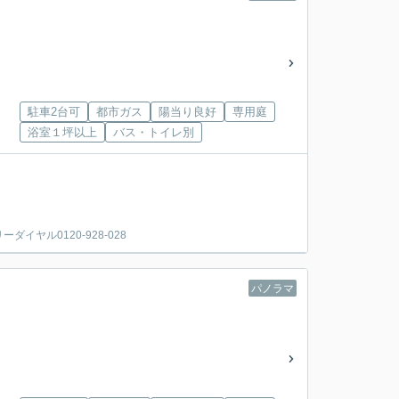
駐車2台可
都市ガス
陽当り良好
専用庭
浴室１坪以上
バス・トイレ別
ヤル0120-928-028
パノラマ