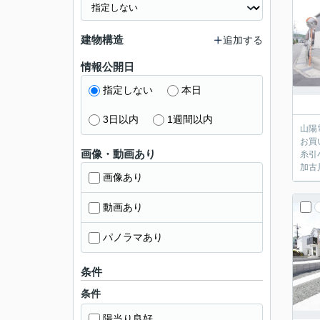
建物構造
追加する
情報公開日
指定しない
本日
3日以内
1週間以内
山陽
お買
画像・動画あり
糸引
加古
画像あり
動画あり
パノラマあり
条件
条件
陽当り良好