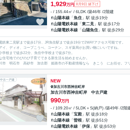
1,929
8月9日 値下げ
万円
- / 155.44㎡ / 6LDK /築46年 /2階建
山陽本線
「
魚住
」駅 徒歩19分
山陽電鉄本線
「
東二見
」駅 徒歩17分
山陽電鉄本線
「
山陽魚住
」駅 徒歩29分
電鉄東二見駅まで徒歩17分、JR魚住駅まで徒歩19分で2WAYアクセス可能です。
アイ、ディオ、コープこうべ、コーナン、スギ薬局がお買い物にいいですね。
小学校まで徒歩22分、魚住中学校まで徒歩7分。
な住宅地でのびのび子育てできる新生活を始めませんか。
川市 明石市 高砂市 加古郡 姫路市の不動産情報なら きこう にお任せ。フリーダイ
中古一戸建
NEW
加古川市
西神吉町岸
加古川市西神吉町岸 中古戸建
990
万円
- / 109.20㎡ / 5LDK＋S(納戸) /築49年 /2階
山陽本線
「
宝殿
」駅 徒歩18分
山陽本線
「
曽根
」駅 徒歩51分
山陽電鉄本線
「
伊保
」駅 徒歩53分