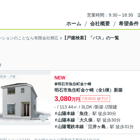
営業時間：9:30～18:3
ホーム
会社概要
希望条件
【戸建検索】「バス」の一覧
ンションのことなら有限会社輝広
件
新築一戸建
NEW
明石市
魚住町金ケ崎
明石市魚住町金ケ崎（全1棟）新築
3,080
7月30日 値下げ
万円
- / 113.44㎡ / 3LDK /新築 /2階建
山陽本線
「
魚住
」駅 徒歩30分
山陽本線
「
大久保
」駅 徒歩30分
山陽電鉄本線
「
江井ヶ島
」駅 徒歩31分