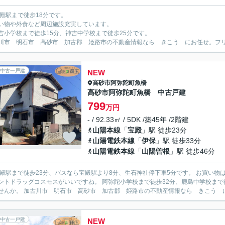
宝殿駅まで徒歩18分です。
い物や外食など周辺施設充実しています。
吉小学校まで徒歩15分、神吉中学校まで徒歩25分です。
川市 明石市 高砂市 加古郡 姫路市の不動産情報なら きこう にお任せ。フリーダイ
中古一戸建
NEW
高砂市
阿弥陀町魚橋
高砂市阿弥陀町魚橋 中古戸建
799
万円
- / 92.33㎡ / 5DK /築45年 /2階建
山陽本線
「
宝殿
」駅 徒歩23分
山陽電鉄本線
「
伊保
」駅 徒歩33分
山陽電鉄本線
「
山陽曽根
」駅 徒歩46分
宝殿駅まで徒歩23分、バスなら宝殿駅より8分、生石神社停下車5分です。 お買い
ントドラッグコスモスがいいですね。 阿弥陀小学校まで徒歩32分、鹿島中学校まで
せんか。 加古川市 明石市 高砂市 加古郡 姫路市の不動産情報なら きこう にお
中古一戸建
NEW