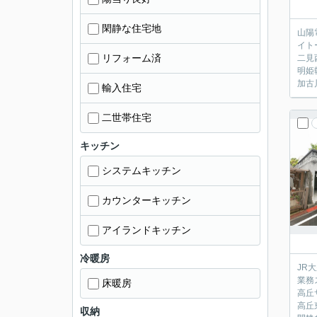
閑静な住宅地
山陽
イト
リフォーム済
二見
明姫
加古
輸入住宅
二世帯住宅
キッチン
システムキッチン
カウンターキッチン
アイランドキッチン
冷暖房
JR
業務
床暖房
高丘
高丘
収納