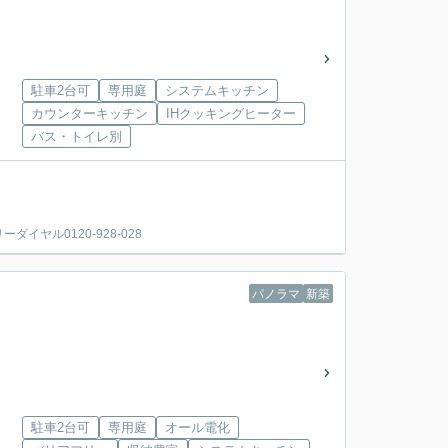
駐車2台可
専用庭
システムキッチン
カウンターキッチン
IHクッキングヒーター
バス・トイレ別
ヤル0120-928-028
パノラマ
新築
駐車2台可
専用庭
オール電化