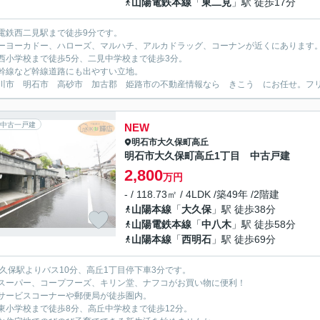
山陽電鉄本線
「
東二見
」駅 徒歩17分
電鉄西二見駅まで徒歩9分です。
ーヨーカドー、ハローズ、マルハチ、アルカドラッグ、コーナンが近くにあります
西小学校まで徒歩5分、二見中学校まで徒歩3分。
幹線など幹線道路にも出やすい立地。
川市 明石市 高砂市 加古郡 姫路市の不動産情報なら きこう にお任せ。フリーダイ
中古一戸建
NEW
明石市
大久保町高丘
明石市大久保町高丘1丁目 中古戸建
2,800
万円
- / 118.73㎡ / 4LDK /築49年 /2階建
山陽本線
「
大久保
」駅 徒歩38分
山陽電鉄本線
「
中八木
」駅 徒歩58分
山陽本線
「
西明石
」駅 徒歩69分
大久保駅よりバス10分、高丘1丁目停下車3分です。
スーパー、コープフーズ、キリン堂、ナフコがお買い物に便利！
サービスコーナーや郵便局が徒歩圏内。
東小学校まで徒歩8分、高丘中学校まで徒歩12分。