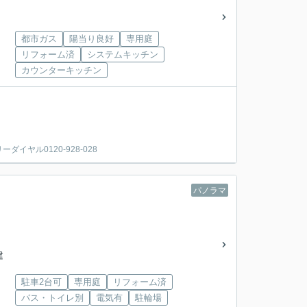
都市ガス
陽当り良好
専用庭
リフォーム済
システムキッチン
カウンターキッチン
ヤル0120-928-028
パノラマ
建
駐車2台可
専用庭
リフォーム済
バス・トイレ別
電気有
駐輪場