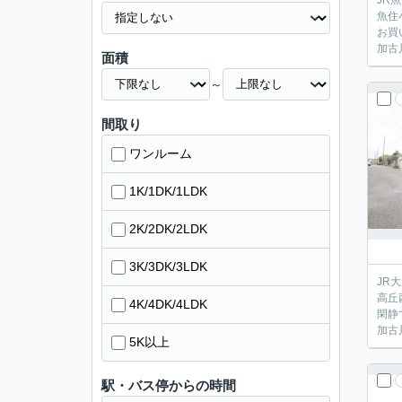
JR
魚住
お買
加古
面積
～
間取り
ワンルーム
1K/1DK/1LDK
2K/2DK/2LDK
3K/3DK/3LDK
JR
高丘
4K/4DK/4LDK
閑静
加古
5K以上
駅・バス停からの時間