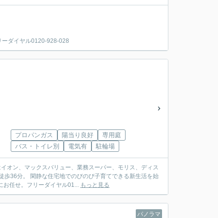
ヤル0120-928-028
プロパンガス
陽当り良好
専用庭
バス・トイレ別
電気有
駐輪場
物はイオン、マックスバリュー、業務スーパー、モリス、ディス
徒歩36分。 閑静な住宅地でのびのび子育てできる新生活を始
任せ。フリーダイヤル01...
もっと見る
パノラマ