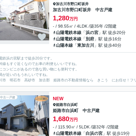
加古川市
野口町坂井
加古川市野口町坂井 中古戸建
1,280
万円
- / 98.55㎡ / 4LDK /築35年 /2階建
山陽電鉄本線
「
浜の宮
」駅 徒歩20分
山陽電鉄本線
「
別府
」駅 徒歩16分
山陽本線
「
東加古川
」駅 徒歩40分
電鉄浜の宮駅まで徒歩20分です。
幹線もすぐ近くなのでお車の利便もいいですね。
にコンビニがあるので急な買い物にも便利です。
局が近いのもうれしいですね。
川市 明石市 高砂市 加古郡 姫路市の不動産情報なら きこう にお任せ！フリーダイ
中古一戸建
NEW
姫路市
白浜町
姫路市白浜町 中古戸建
1,680
万円
- / 115.90㎡ / 5LDK /築32年 /2階建
山陽電鉄本線
「
白浜の宮
」駅 徒歩19分