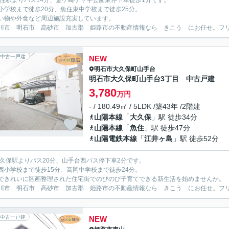
魚住駅よりバス14分、金ケ崎ケヤキ公園東停下車徒歩1分です。
小学校まで徒歩20分、魚住東中学校まで徒歩25分。
い物や外食など周辺施設充実しています。
川市 明石市 高砂市 加古郡 姫路市の不動産情報なら きこう にお任せ。フリーダイ
中古一戸建
NEW
明石市
大久保町山手台
明石市大久保町山手台3丁目 中古戸建
3,780
万円
- / 180.49㎡ / 5LDK /築43年 /2階建
山陽本線
「
大久保
」駅 徒歩34分
山陽本線
「
魚住
」駅 徒歩47分
山陽電鉄本線
「
江井ヶ島
」駅 徒歩52分
大久保駅よりバス20分、山手台西バス停下車2分です。
西小学校まで徒歩15分、高岡中学校まで徒歩24分。
できれいに区画整理された住宅街でのびのび子育てできる新生活を始めませんか。
川市 明石市 高砂市 加古郡 姫路市の不動産情報なら きこう にお任せ。フリーダイ
中古一戸建
NEW