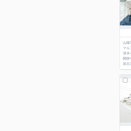
山陽
マル
清水
閑静
加古