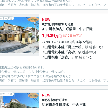
な住宅地でのびのび子育てできる新生活を始めませんか。
川市 明石市 高砂市 加古郡 姫路市の不動産情報なら きこう にお任せ。フリーダイ
中古一戸建
NEW
加古川市
加古川町稲屋
加古川市加古川町稲屋 中古戸建
1,949
8月9日 値下げ
万円
- / 98.95㎡ / 3LDK /築34年 /2階建
山陽電鉄本線
「
尾上の松
」駅 徒歩19分
山陽電鉄本線
「
高砂
」駅 徒歩33分
山陽本線
「
加古川
」駅 徒歩47分
電鉄尾上の松駅まで徒歩19分です。
小学校まで徒歩11分、加古川中学校まで徒歩13分。
な住宅地でのびのび子育てできる新生活を始めませんか。
川市 明石市 高砂市 加古郡 姫路市の不動産情報なら きこう にお任せ。フリーダイ
中古一戸建
NEW
明石市
魚住町清水
明石市魚住町清水 中古戸建