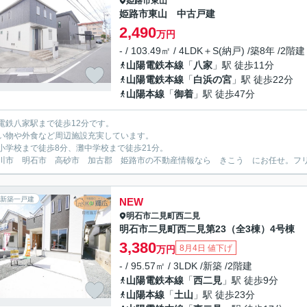
姫路市
東山
姫路市東山 中古戸建
2,490
万円
- / 103.49㎡ / 4LDK＋S(納戸) /築8年 /2階建
山陽電鉄本線
「
八家
」駅 徒歩11分
山陽電鉄本線
「
白浜の宮
」駅 徒歩22分
山陽本線
「
御着
」駅 徒歩47分
電鉄八家駅まで徒歩12分です。
い物や外食など周辺施設充実しています。
小学校まで徒歩8分、灘中学校まで徒歩21分。
川市 明石市 高砂市 加古郡 姫路市の不動産情報なら きこう にお任せ。フリーダイ
新築一戸建
NEW
明石市
二見町西二見
明石市二見町西二見第23（全3棟）4号棟
3,380
8月4日 値下げ
万円
- / 95.57㎡ / 3LDK /新築 /2階建
山陽電鉄本線
「
西二見
」駅 徒歩9分
山陽本線
「
土山
」駅 徒歩23分