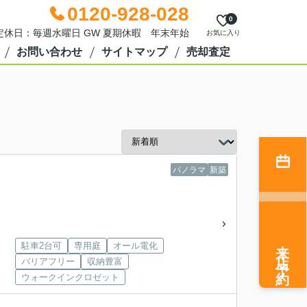
0120-928-028
0
0 定休日：毎週水曜日 GW 夏期休暇 年末年始
お気に入り
お問い合わせ
サイトマップ
売却査定
パノラマ
新築
来店予約
駐車2台可
専用庭
オール電化
バリアフリー
収納豊富
ウォークインクロゼット