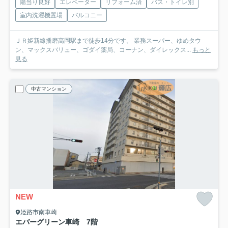
陽当り良好
エレベーター
リフォーム済
バス・トイレ別
室内洗濯機置場
バルコニー
ＪＲ姫新線播磨高岡駅まで徒歩14分です。 業務スーパー、ゆめタウ
ン、マックスバリュー、ゴダイ薬局、コーナン、ダイレックス...
もっと
見る
中古マンション
NEW
姫路市南車崎
エバーグリーン車崎 7階