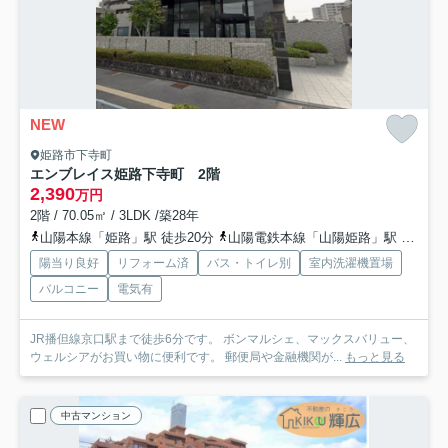
NEW
姫路市下寺町
エンブレイス姫路下寺町 2階
2,390
万円
2階 / 70.05㎡ / 3LDK /築28年
山陽本線「姫路」駅 徒歩20分
山陽電鉄本線「山陽姫路」駅 徒歩21分
陽当り良好
リフォーム済
バス・トイレ別
室内洗濯機置場
バルコニー
電気有
JR播但線京口駅まで徒歩6分です。 ボンマルシェ、マックスバリュー、
ウェルシアがお買い物に便利です。 郵便局や金融機関が...
もっと見る
中古マンション