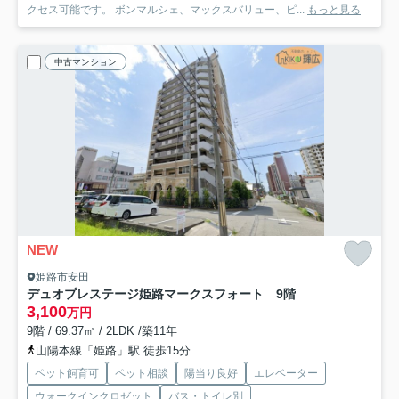
クセス可能です。 ボンマルシェ、マックスバリュー、ピ...
もっと見る
中古マンション
NEW
姫路市安田
デュオプレステージ姫路マークスフォート 9階
3,100
万円
9階 / 69.37㎡ / 2LDK /築11年
山陽本線「姫路」駅 徒歩15分
ペット飼育可
ペット相談
陽当り良好
エレベーター
ウォークインクロゼット
バス・トイレ別