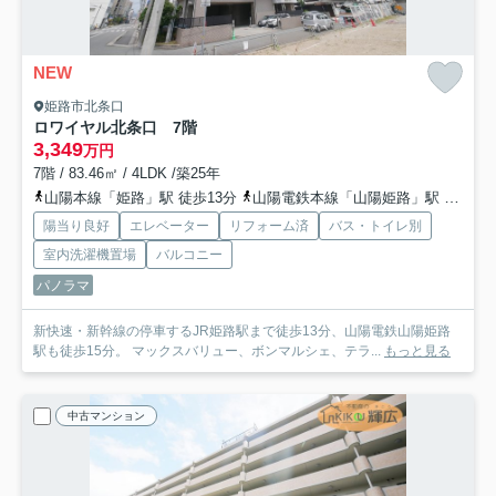
NEW
姫路市北条口
ロワイヤル北条口 7階
3,349
万円
7階 / 83.46㎡ / 4LDK /築25年
山陽本線「姫路」駅 徒歩13分
山陽電鉄本線「山陽姫路」駅 徒歩15分
陽当り良好
エレベーター
リフォーム済
バス・トイレ別
室内洗濯機置場
バルコニー
パノラマ
新快速・新幹線の停車するJR姫路駅まで徒歩13分、山陽電鉄山陽姫路
駅も徒歩15分。 マックスバリュー、ボンマルシェ、テラ...
もっと見る
中古マンション