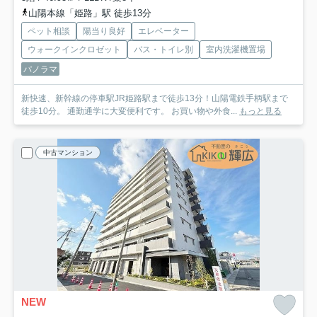
山陽本線「姫路」駅 徒歩13分
ペット相談
陽当り良好
エレベーター
ウォークインクロゼット
バス・トイレ別
室内洗濯機置場
パノラマ
新快速、新幹線の停車駅JR姫路駅まで徒歩13分！山陽電鉄手柄駅まで
徒歩10分。 通勤通学に大変便利です。 お買い物や外食...
もっと見る
中古マンション
NEW