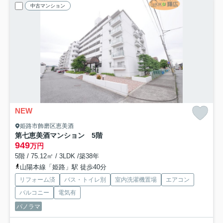
中古マンション
NEW
姫路市飾磨区恵美酒
第七恵美酒マンション 5階
949
万円
5階 / 75.12㎡ / 3LDK /築38年
山陽本線「姫路」駅 徒歩40分
リフォーム済
バス・トイレ別
室内洗濯機置場
エアコン
バルコニー
電気有
パノラマ