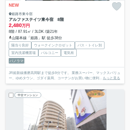
NEW
姫路市東今宿
アルファステイツ東今宿 8階
2,480
万円
8階 / 87.91㎡ / 3LDK /築21年
山陽本線「姫路」駅 徒歩38分
陽当り良好
ウォークインクロゼット
バス・トイレ別
室内洗濯機置場
バルコニー
電気有
パノラマ
JR姫新線播磨高岡駅まで徒歩9分です。 業務スーパー、マックスバリュ
ー、ゆめタウン、ゴダイ薬局、コーナンがお買い物に便利...
もっと見る
中古マンション