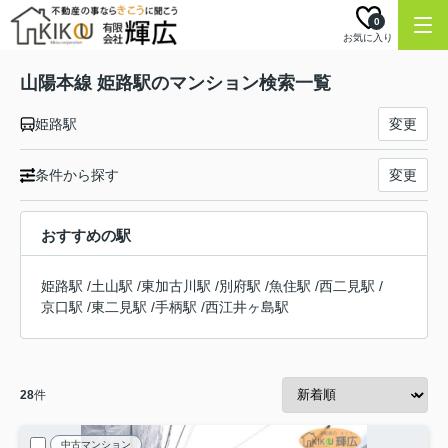
0
お気に入り
山陽本線 姫路駅のマンション検索一覧
姫路駅
変更
条件から探す
変更
おすすめの駅
姫路駅
/
土山駅
/
東加古川駅
/
別府駅
/
魚住駅
/
西二見駅
/
京口駅
/
東二見駅
/
手柄駅
/
西江井ヶ島駅
28
件
中古マンション