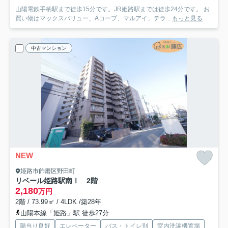
山陽電鉄手柄駅まで徒歩15分です。JR姫路駅までは徒歩24分です。 お
買い物はマックスバリュー、Aコープ、マルアイ、テラ...
もっと見る
中古マンション
NEW
姫路市飾磨区野田町
リベール姫路駅南Ⅰ 2階
2,180
万円
2階 / 73.99㎡ / 4LDK /築28年
山陽本線「姫路」駅 徒歩27分
陽当り良好
エレベーター
バス・トイレ別
室内洗濯機置場