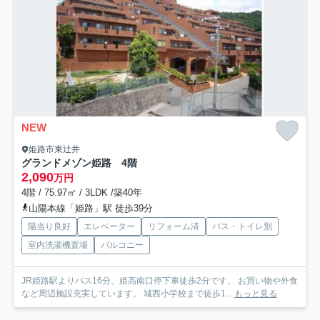
NEW
姫路市東辻井
グランドメゾン姫路 4階
2,090
万円
4階 / 75.97㎡ / 3LDK /築40年
山陽本線「姫路」駅 徒歩39分
陽当り良好
エレベーター
リフォーム済
バス・トイレ別
室内洗濯機置場
バルコニー
JR姫路駅よりバス16分、姫高南口停下車徒歩2分です。 お買い物や外食
など周辺施設充実しています。 城西小学校まで徒歩1...
もっと見る