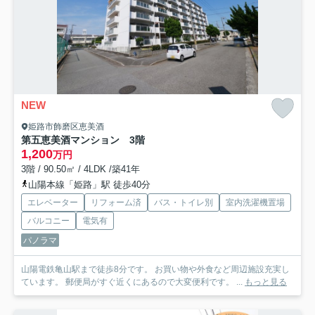
NEW
姫路市飾磨区恵美酒
第五恵美酒マンション 3階
1,200
万円
3階 / 90.50㎡ / 4LDK /築41年
山陽本線「姫路」駅 徒歩40分
エレベーター
リフォーム済
バス・トイレ別
室内洗濯機置場
バルコニー
電気有
パノラマ
山陽電鉄亀山駅まで徒歩8分です。 お買い物や外食など周辺施設充実し
ています。 郵便局がすぐ近くにあるので大変便利です。 ...
もっと見る