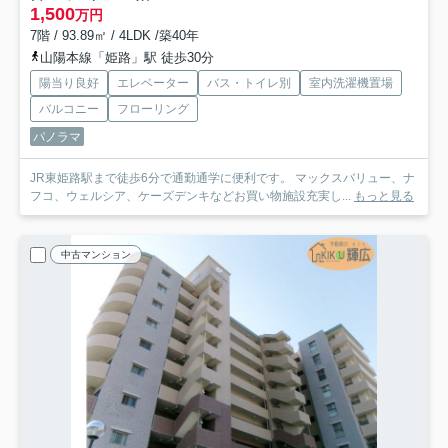
1,500
万円
7階 / 93.89㎡ / 4LDK /築40年
山陽本線「姫路」駅 徒歩30分
陽当り良好
エレベーター
バス・トイレ別
室内洗濯機置場
バルコニー
フローリング
パノラマ
JR東姫路駅まで徒歩6分で通勤通学に便利です。 マックスバリュー、ナ
フコ、ウェルシア、ケーズデンキなどお買い物施設充実し...
もっと見る
中古マンション