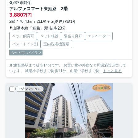
姫路市阿保
アルファスマート東姫路 2階
3,880
万円
2階 / 76.43㎡ / 2LDK＋S(納戸) /築1年
山陽本線「姫路」駅 徒歩23分
ペット飼育可
ペット相談
陽当り良好
エレベーター
バス・トイレ別
室内洗濯機置場
ペット可
パノラマ
JR東姫路駅まで徒歩14分です。 お買い物や外食など周辺施設充実して
います。 城陽小学校まで徒歩11分、山陽中学校まで徒...
もっと見る
中古マンション