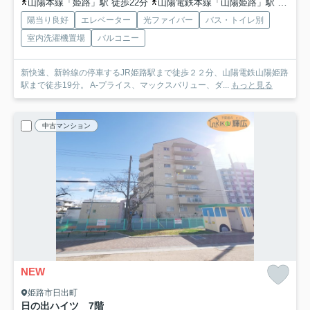
山陽本線「姫路」駅 徒歩22分
山陽電鉄本線「山陽姫路」駅 徒歩20分
陽当り良好
エレベーター
光ファイバー
バス・トイレ別
室内洗濯機置場
バルコニー
新快速、新幹線の停車するJR姫路駅まで徒歩２２分、山陽電鉄山陽姫路
駅まで徒歩19分。 A-プライス、マックスバリュー、ダ...
もっと見る
中古マンション
NEW
姫路市日出町
日の出ハイツ 7階