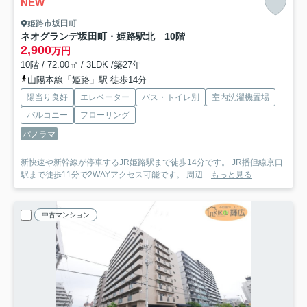
NEW
姫路市坂田町
ネオグランデ坂田町・姫路駅北 10階
2,900
万円
10階 / 72.00㎡ / 3LDK /築27年
山陽本線「姫路」駅 徒歩14分
陽当り良好
エレベーター
バス・トイレ別
室内洗濯機置場
バルコニー
フローリング
パノラマ
新快速や新幹線が停車するJR姫路駅まで徒歩14分です。 JR播但線京口
駅まで徒歩11分で2WAYアクセス可能です。 周辺...
もっと見る
中古マンション