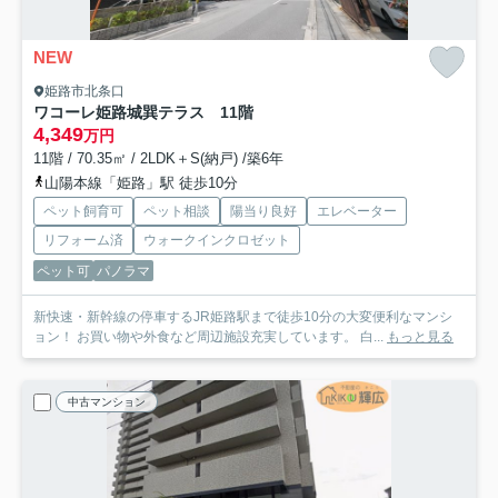
NEW
姫路市北条口
ワコーレ姫路城巽テラス 11階
4,349
万円
11階 / 70.35㎡ / 2LDK＋S(納戸) /築6年
山陽本線「姫路」駅 徒歩10分
ペット飼育可
ペット相談
陽当り良好
エレベーター
リフォーム済
ウォークインクロゼット
ペット可
パノラマ
新快速・新幹線の停車するJR姫路駅まで徒歩10分の大変便利なマンシ
ョン！ お買い物や外食など周辺施設充実しています。 白...
もっと見る
中古マンション