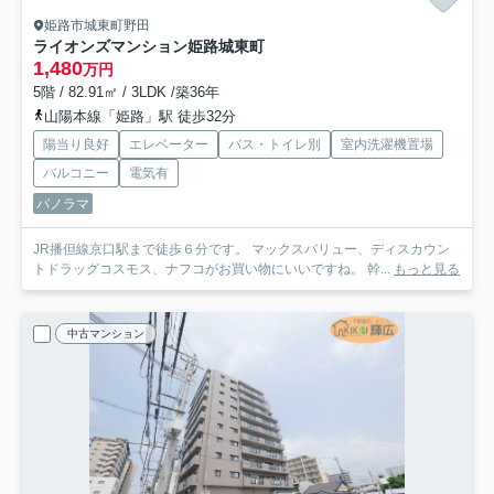
姫路市城東町野田
ライオンズマンション姫路城東町
1,480
万円
5階 / 82.91㎡ / 3LDK /築36年
山陽本線「姫路」駅 徒歩32分
陽当り良好
エレベーター
バス・トイレ別
室内洗濯機置場
バルコニー
電気有
パノラマ
JR播但線京口駅まで徒歩６分です。 マックスバリュー、ディスカウン
トドラッグコスモス、ナフコがお買い物にいいですね。 幹...
もっと見る
中古マンション