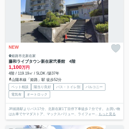
NEW
姫路市北新在家
藤和ライブタウン新在家弐番館 4階
1,100
万円
4階 / 119.19㎡ / 5LDK /築37年
山陽本線「姫路」駅 徒歩52分
ペット相談
陽当り良好
バス・トイレ別
バルコニー
電気有
オートロック
JR姫路駅よりバス17分、北新在家1丁目停下車徒歩７分です。 お買い物
はお車でヤマダストア、マックスバリュー、ライフォー...
もっと見る