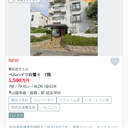
中古マンション
NEW
姫路市土山
ベルハイツ白鷺Ⅱ 7階
1,590
万円
7階 / 79.41㎡ / 4LDK /築41年
山陽本線「姫路」駅 徒歩30分
陽当り良好
エレベーター
リフォーム済
バス・トイレ別
室内洗濯機置場
バルコニー
パノラマ
JR姫新線播磨高岡駅まで徒歩16分です。 業務スーパー、マックスバリ