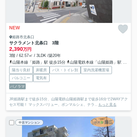
NEW
姫路市北条口
サクラメント北条口 3階
2,390
万円
3階 / 62.57㎡ / 3LDK /築20年
山陽本線「姫路」駅 徒歩15分
山陽電鉄本線「山陽姫路」駅 徒歩16分
陽当り良好
床暖房
バス・トイレ別
室内洗濯機置場
バルコニー
電気有
パノラマ
JR姫路駅まで徒歩15分、山陽電鉄山陽姫路駅まで徒歩16分で2WAYアク
セス可能！ マックスバリュー、ボンマルシェ、テラ...
もっと見る
中古マンション