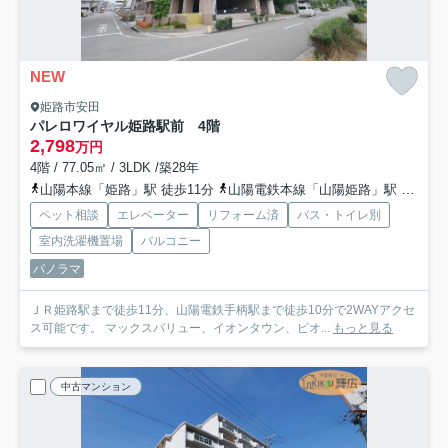
NEW
姫路市安田
パレロワイヤル姫路駅前 4階
2,798
万円
4階 / 77.05㎡ / 3LDK /築28年
山陽本線「姫路」駅 徒歩11分
山陽電鉄本線「山陽姫路」駅 徒歩16分
ペット相談
エレベーター
リフォーム済
バス・トイレ別
室内洗濯機置場
バルコニー
パノラマ
ＪＲ姫路駅まで徒歩11分、山陽電鉄手柄駅まで徒歩10分で2WAYアクセ
ス可能です。 マックスバリュー、イオンタウン、ピオ...
もっと見る
中古マンション