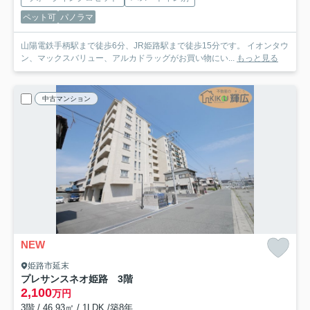
ペット可
パノラマ
山陽電鉄手柄駅まで徒歩6分、JR姫路駅まで徒歩15分です。 イオンタウ
ン、マックスバリュー、アルカドラッグがお買い物にい...
もっと見る
中古マンション
NEW
姫路市延末
プレサンスネオ姫路 3階
2,100
万円
3階 / 46.93㎡ / 1LDK /築8年