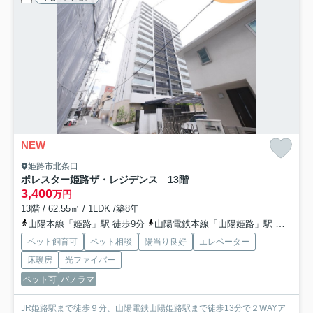
NEW
姫路市北条口
ポレスター姫路ザ・レジデンス 13階
3,400
万円
13階 / 62.55㎡ / 1LDK /築8年
山陽本線「姫路」駅 徒歩9分
山陽電鉄本線「山陽姫路」駅 徒歩13分
ペット飼育可
ペット相談
陽当り良好
エレベーター
床暖房
光ファイバー
ペット可
パノラマ
JR姫路駅まで徒歩９分、山陽電鉄山陽姫路駅まで徒歩13分で２WAYア