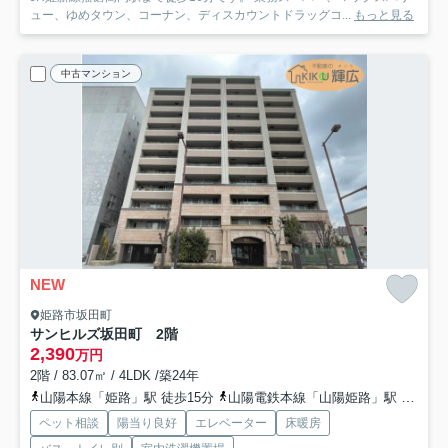
ュー、ゆめタウン、コーナン、ディスカウントドラッグコ...
もっと見る
中古マンション
NEW
姫路市坂田町
サンヒルズ坂田町 2階
2,390
万円
2階 / 83.07㎡ / 4LDK /築24年
山陽本線「姫路」駅 徒歩15分
山陽電鉄本線「山陽姫路」駅 徒歩18分
ペット相談
陽当り良好
エレベーター
床暖房