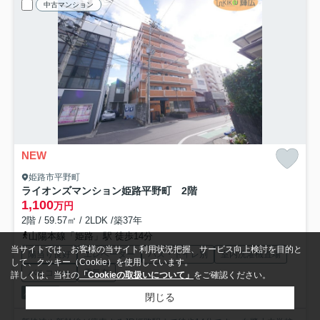
中古マンション
NEW
姫路市平野町
ライオンズマンション姫路平野町 2階
1,100
万円
2階 / 59.57㎡ / 2LDK /築37年
山陽本線「姫路」駅 徒歩14分
当サイトでは、お客様の当サイト利用状況把握、サービス向上検討を目的と
陽当り良好
エレベーター
バス・トイレ別
室内洗濯機置場
して、クッキー（Cookie）を使用しています。
バルコニー
電気有
詳しくは、当社の
「Cookieの取扱いについて」
をご確認ください。
パノラマ
閉じる