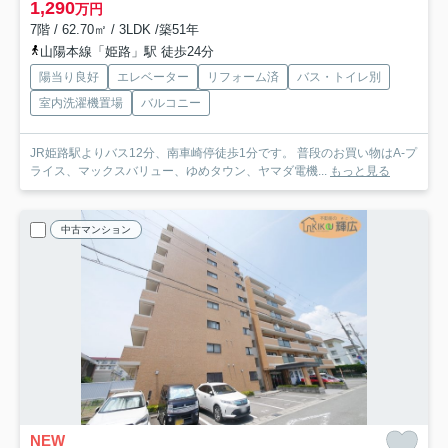
1,290
万円
7階 / 62.70㎡ / 3LDK /築51年
山陽本線「姫路」駅 徒歩24分
陽当り良好
エレベーター
リフォーム済
バス・トイレ別
室内洗濯機置場
バルコニー
JR姫路駅よりバス12分、南車崎停徒歩1分です。 普段のお買い物はA-プ
ライス、マックスバリュー、ゆめタウン、ヤマダ電機...
もっと見る
中古マンション
NEW