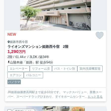
NEW
姫路市西今宿
ライオンズマンション姫路西今宿 2階
1,290
万円
2階 / 61.44㎡ / 3LDK /築34年
山陽本線「姫路」駅 徒歩54分
エレベーター
リフォーム済
バス・トイレ別
室内洗濯機置場
エアコン
バルコニー
パノラマ
JR姫新線播磨高岡駅まで徒歩10分です。 マックスバリュー、業務スー
パー、スーパードラッグひまわり、ダイキホームセンター...
もっと見る