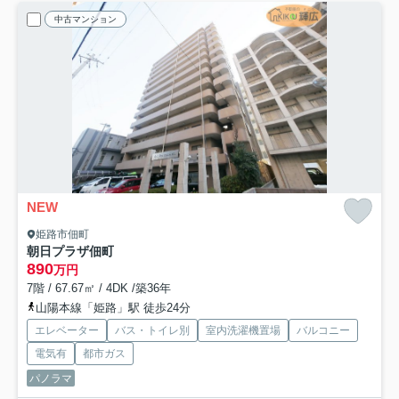
中古マンション
NEW
姫路市佃町
朝日プラザ佃町
890
万円
7階 / 67.67㎡ / 4DK /築36年
山陽本線「姫路」駅 徒歩24分
エレベーター
バス・トイレ別
室内洗濯機置場
バルコニー
電気有
都市ガス
パノラマ