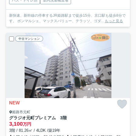
バス・トイレ別
室内洗濯機置場
新快速、新幹線の停車するJR姫路駅まで徒歩15分、京口駅も徒歩8分で
す。 ボンマルシェ、マックスバリュー、テラッソ、ゴダ...
もっと見る
中古マンション
NEW
姫路市元町
グラジオ元町プレミアム 3階
3,100
万円
3階 / 81.26㎡ / 4LDK /築19年