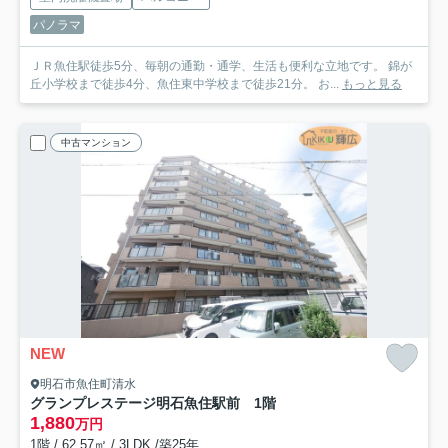
パノラマ
ＪＲ魚住駅徒歩5分、毎朝の通勤・通学、生活も便利な立地です。 錦が
丘小学校まで徒歩4分、魚住東中学校まで徒歩21分。 お...
もっと見る
中古マンション
NEW
明石市魚住町清水
グランプレステージ明石魚住駅前 1階
1,880
万円
1階 / 62.57㎡ / 3LDK /築25年