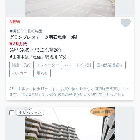
NEW
明石市二見町福里
グランプレステージ明石魚住 3階
970
万円
3階 / 59.45㎡ / 3LDK /築26年
山陽本線「魚住」駅 徒歩37分
陽当り良好
エレベーター
バス・トイレ別
室内洗濯機置場
バルコニー
電気有
JR土山駅まで徒歩17分です。 お買い物や外食など周辺施設充実してい
ます。 国道2号線が近いのでお車の利便がいい立地です...
もっと見る
中古マンション