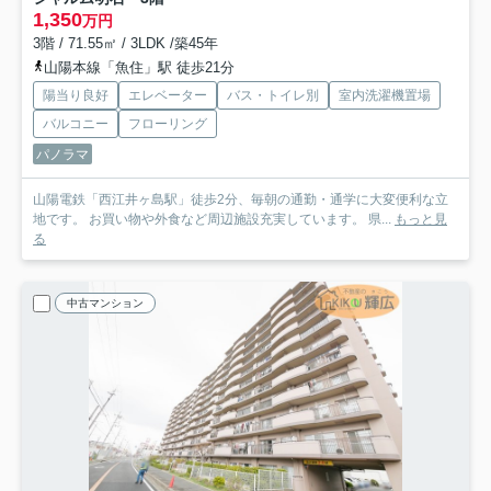
1,350
万円
3階 / 71.55㎡ / 3LDK /築45年
山陽本線「魚住」駅 徒歩21分
陽当り良好
エレベーター
バス・トイレ別
室内洗濯機置場
バルコニー
フローリング
パノラマ
山陽電鉄「西江井ヶ島駅」徒歩2分、毎朝の通勤・通学に大変便利な立
地です。 お買い物や外食など周辺施設充実しています。 県...
もっと見
る
中古マンション