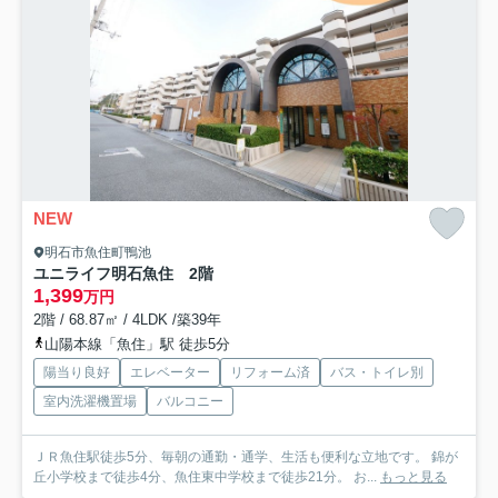
NEW
明石市魚住町鴨池
ユニライフ明石魚住 2階
1,399
万円
2階 / 68.87㎡ / 4LDK /築39年
山陽本線「魚住」駅 徒歩5分
陽当り良好
エレベーター
リフォーム済
バス・トイレ別
室内洗濯機置場
バルコニー
ＪＲ魚住駅徒歩5分、毎朝の通勤・通学、生活も便利な立地です。 錦が
丘小学校まで徒歩4分、魚住東中学校まで徒歩21分。 お...
もっと見る