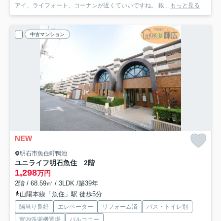
アイ、ライフォート、コーナンが近くていいですね。 銀...
もっと見る
中古マンション
NEW
明石市魚住町鴨池
ユニライフ明石魚住 2階
1,298
万円
2階 / 68.59㎡ / 3LDK /築39年
山陽本線「魚住」駅 徒歩5分
陽当り良好
エレベーター
リフォーム済
バス・トイレ別
室内洗濯機置場
バルコニー