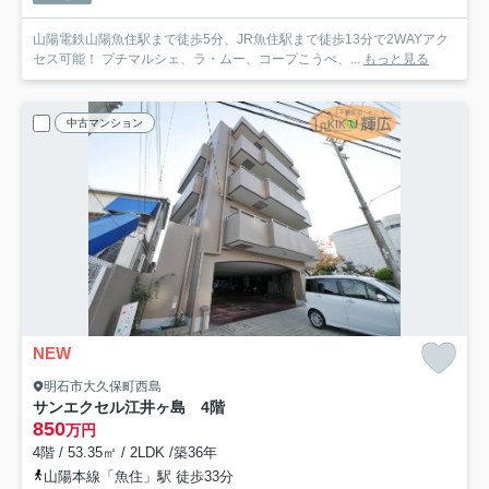
山陽電鉄山陽魚住駅まで徒歩5分、JR魚住駅まで徒歩13分で2WAYアク
セス可能！ プチマルシェ、ラ・ムー、コープこうべ、...
もっと見る
中古マンション
NEW
明石市大久保町西島
サンエクセル江井ヶ島 4階
850
万円
4階 / 53.35㎡ / 2LDK /築36年
山陽本線「魚住」駅 徒歩33分