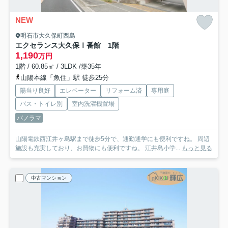
NEW
明石市大久保町西島
エクセランス大久保Ⅰ番館 1階
1,190
万円
1階 / 60.85㎡ / 3LDK /築35年
山陽本線「魚住」駅 徒歩25分
陽当り良好
エレベーター
リフォーム済
専用庭
バス・トイレ別
室内洗濯機置場
パノラマ
山陽電鉄西江井ヶ島駅まで徒歩5分で、通勤通学にも便利ですね。 周辺
施設も充実しており、お買物にも便利ですね。 江井島小学...
もっと見る
中古マンション