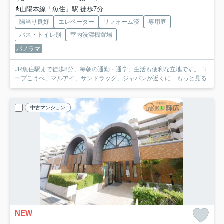
山陽本線「魚住」駅 徒歩7分
陽当り良好
エレベーター
リフォーム済
専用庭
バス・トイレ別
室内洗濯機置場
パノラマ
JR魚住駅まで徒歩8分、毎朝の通勤・通学、生活も便利な立地です。 コ
ープこうべ、マルアイ、サンドラッグ、ジャパンが近くに...
もっと見る
中古マンション
NEW