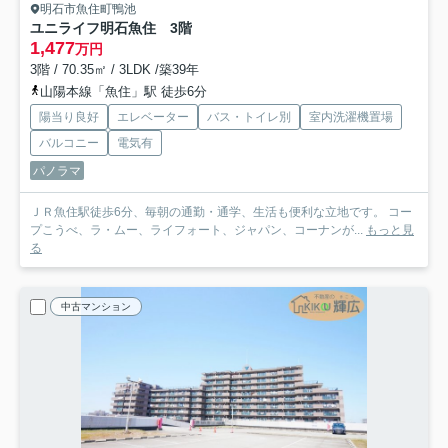
明石市魚住町鴨池
ユニライフ明石魚住 3階
1,477
万円
3階 / 70.35㎡ / 3LDK /築39年
山陽本線「魚住」駅 徒歩6分
陽当り良好
エレベーター
バス・トイレ別
室内洗濯機置場
バルコニー
電気有
パノラマ
ＪＲ魚住駅徒歩6分、毎朝の通勤・通学、生活も便利な立地です。 コー
プこうべ、ラ・ムー、ライフォート、ジャパン、コーナンが...
もっと見
る
中古マンション