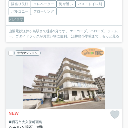
陽当り良好
エレベーター
海が近い
バス・トイレ別
バルコニー
フローリング
パノラマ
山陽電鉄江井ヶ島駅まで徒歩5分です。 エーコープ、ハローズ、ラ・ム
ー、ゴダイドラッグがお買い物に便利。 江井島小学校まで...
もっと見る
中古マンション
NEW
明石市大久保町西島
シャルム明石 3階