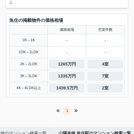
る
魚住の掲載物件の価格相場
価格相場
空室件数
-
-
1R～1K
-
-
1DK～1LDK
1265万円
4室
2K～2LDK
1335万円
7室
3K～3LDK
1439.5万円
2室
4K～4LDK以上
1
本線のマンション検索一覧
山陽本線 魚住駅のマンション検索一覧