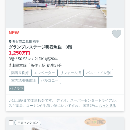
NEW
明石市二見町福里
グランプレステージ明石魚住 3階
1,250
万円
3階 / 56.53㎡ / 2LDK /築26年
山陽本線「魚住」駅 徒歩37分
陽当り良好
エレベーター
リフォーム済
バス・トイレ別
室内洗濯機置場
バルコニー
パノラマ
JR土山駅まで徒歩18分です。 ディオ、スーパーセンタートライアル、
スギ薬局、コーナンがお買い物にいいですね。 国道2号...
もっと見る
中古マンション