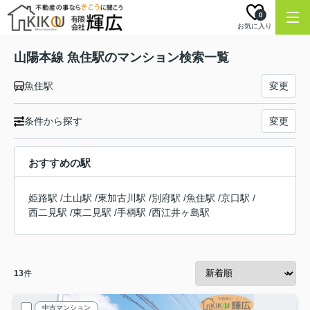
0
お気に入り
山陽本線 魚住駅のマンション検索一覧
魚住駅
変更
条件から探す
変更
おすすめの駅
姫路駅
/
土山駅
/
東加古川駅
/
別府駅
/
魚住駅
/
京口駅
/
西二見駅
/
東二見駅
/
手柄駅
/
西江井ヶ島駅
13
件
中古マンション