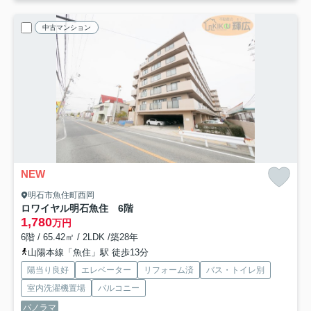
中古マンション
NEW
明石市魚住町西岡
ロワイヤル明石魚住 6階
1,780
万円
6階 / 65.42㎡ / 2LDK /築28年
山陽本線「魚住」駅 徒歩13分
陽当り良好
エレベーター
リフォーム済
バス・トイレ別
室内洗濯機置場
バルコニー
パノラマ