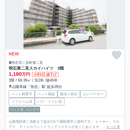
NEW
明石市二見町東二見
明石東二見スカイハイツ 3階
1,180
万円
8月6日 値下げ
3階 / 69.39㎡ / 3LDK /築45年
山陽本線「魚住」駅 徒歩28分
ペット飼育可
ペット相談
陽当り良好
エレベーター
リフォーム済
バス・トイレ別
ペット可
パノラマ
山陽電鉄東二見駅まで徒歩2分で通勤通学に便利です。 トーホー、マル
アイ、ディスカウントドラッグコスモスが近くにあります。...
もっと見