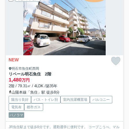
NEW
明石市魚住町西岡
リベール明石魚住 2階
1,480
万円
2階 / 79.31㎡ / 4LDK /築35年
山陽本線「魚住」駅 徒歩8分
陽当り良好
バス・トイレ別
室内洗濯機置場
バルコニー
電気有
都市ガス
パノラマ
JR魚住駅まで徒歩8分です。通勤通学に便利です。 コープこうべ、マル