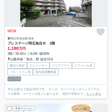
NEW
明石市魚住町清水
プレステージ明石魚住Ⅲ 3階
1,180
万円
3階 / 56.60㎡ / 2LDK /築30年
山陽本線「魚住」駅 徒歩31分
陽当り良好
エレベーター
バリアフリー
リフォーム済
バス・トイレ別
室内洗濯機置場
パノラマ
JR土山駅まで徒歩18分です。 ディオ、スーパーセンタートライアル、
スギ薬局、コーナンが近くにあります。 清水小学校まで...
もっと見る
中古マンション