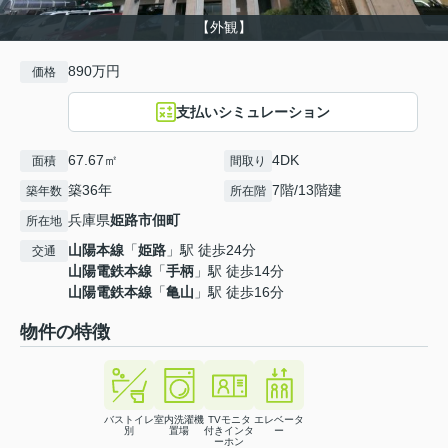
【外観】
890万円
価格
支払いシミュレーション
67.67㎡
4DK
面積
間取り
築36年
7階/13階建
築年数
所在階
兵庫県
姫路市
佃町
所在地
山陽本線
「
姫路
」駅 徒歩24分
交通
山陽電鉄本線
「
手柄
」駅 徒歩14分
山陽電鉄本線
「
亀山
」駅 徒歩16分
物件の特徴
バストイレ
室内洗濯機
TVモニタ
エレベータ
別
置場
付きインタ
ー
ーホン