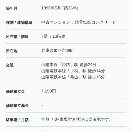
1990年5月 (築36年)
築年月
中古マンション / 鉄骨鉄筋コンクリート
種別 / 建物構造
7階 / 13階建
所在階 / 階建
兵庫県
姫路市
佃町
所在地
山陽本線
「
姫路
」駅 徒歩24分
交通
山陽電鉄本線
「
手柄
」駅 徒歩14分
山陽電鉄本線
「
亀山
」駅 徒歩16分
7,690円
修繕積立金
-
修繕積立基金
空無 / 駐車場空き状況は要確認です。
駐車場 / 月額