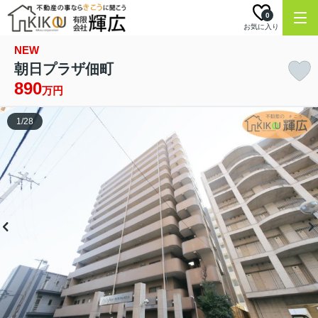
0
お気に入り
NEW
朝日プラザ佃町
890
万円
1
/
28