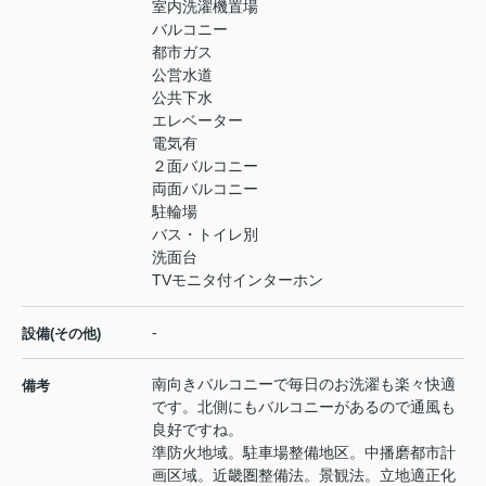
室内洗濯機置場
バルコニー
都市ガス
公営水道
公共下水
エレベーター
電気有
２面バルコニー
両面バルコニー
駐輪場
バス・トイレ別
洗面台
TVモニタ付インターホン
-
設備(その他)
南向きバルコニーで毎日のお洗濯も楽々快適
備考
です。北側にもバルコニーがあるので通風も
良好ですね。
準防火地域。駐車場整備地区。中播磨都市計
画区域。近畿圏整備法。景観法。立地適正化