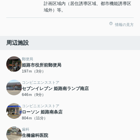
計画区域内（居住誘導区域、都市機能誘導区
域外）等。
情報の見方
周辺施設
郵便局
姫路市役所前郵便局
197ｍ（3分）
コンビニエンスストア
セブンイレブン 姫路南ランプ南店
646ｍ（9分）
コンビニエンスストア
ローソン 姫路南条店
804ｍ（11分）
歯科
生橋歯科医院