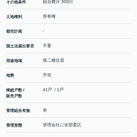
組合費月:300円
その他条件
所有権
土地権利
-
都市計画
不要
国土法届出要否
第二種住居
用途地域
平坦
地勢
41戸 / 1戸
棟総戸数 /
販売戸数
有
管理組合有無
管理会社に全部委託
管理形態