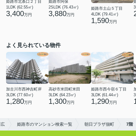
姫路市阿保
姫路市北条口２丁目
2SLDK (76.43㎡)
1LDK (62.55㎡)
3
姫路市土山５丁目
3,880
3,400
4LDK (79.41㎡)
万円
万円
1,590
万円
よく見られている物件
加古川市西神吉町岸
高砂市米田町米田
姫路市西今宿６丁目
3LDK (77.60㎡)
3LDK (64.23㎡)
3LDK (61.44㎡)
3
1,280
1,300
1,290
万円
万円
万円
輝広
姫路市のマンション検索一覧
朝日プラザ佃町
7階