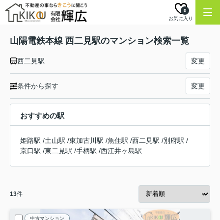
0
お気に入り
山陽電鉄本線 西二見駅のマンション検索一覧
西二見駅
変更
条件から探す
変更
おすすめの駅
姫路駅
/
土山駅
/
東加古川駅
/
魚住駅
/
西二見駅
/
別府駅
/
京口駅
/
東二見駅
/
手柄駅
/
西江井ヶ島駅
13
件
中古マンション