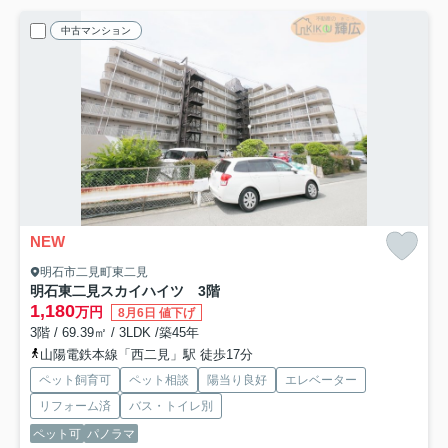
中古マンション
NEW
明石市二見町東二見
明石東二見スカイハイツ 3階
1,180
万円
8月6日 値下げ
3階 / 69.39㎡ / 3LDK /築45年
山陽電鉄本線「西二見」駅 徒歩17分
ペット飼育可
ペット相談
陽当り良好
エレベーター
リフォーム済
バス・トイレ別
ペット可
パノラマ