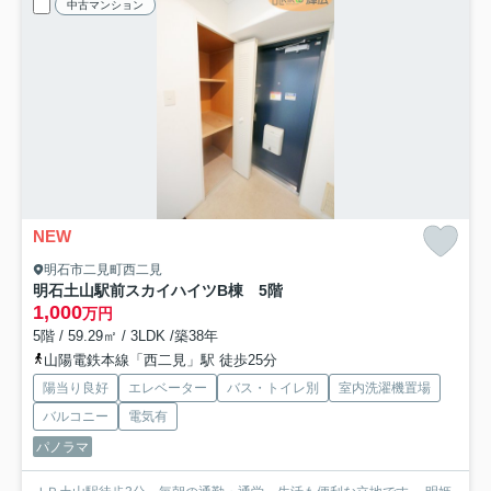
中古マンション
NEW
明石市二見町西二見
明石土山駅前スカイハイツB棟 5階
1,000
万円
5階 / 59.29㎡ / 3LDK /築38年
山陽電鉄本線「西二見」駅 徒歩25分
陽当り良好
エレベーター
バス・トイレ別
室内洗濯機置場
バルコニー
電気有
パノラマ