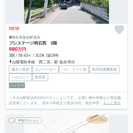
NEW
明石市魚住町清水
プレステージ明石西 3階
980
万円
3階 / 58.63㎡ / 3LDK /築29年
山陽電鉄本線「西二見」駅 徒歩36分
陽当り良好
エレベーター
バス・トイレ別
室内洗濯機置場
バルコニー
電気有
パノラマ
ＪＲ土山駅徒歩約10分のマンションです。 お買い物や外食など周辺施
設充実しています。 清水小学校まで徒歩24分、魚住中学...
もっと見る
中古マンション