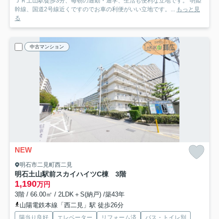
ＪＲ土山駅徒歩3分、毎朝の通勤・通学、生活も便利な立地です。 明姫
幹線、国道2号線近くですのでお車の利便がいい立地です。...
もっと見
る
中古マンション
NEW
明石市二見町西二見
明石土山駅前スカイハイツC棟 3階
1,190
万円
3階 / 66.00㎡ / 2LDK＋S(納戸) /築43年
山陽電鉄本線「西二見」駅 徒歩26分
陽当り良好
エレベーター
リフォーム済
バス・トイレ別