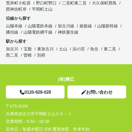
荒井町小松原
野口町野口
二見町東二見
大久保町西島
西神吉町岸
平岡町土山
沿線から探す
山陽本線
山陽電鉄本線
加古川線
姫新線
山陽新幹線
播但線
山陽電鉄網干線
神鉄粟生線
駅から探す
加古川
宝殿
東加古川
土山
浜の宮
魚住
東二見
西二見
曽根
別府
(有)輝広
0120-928-028
お問い合わせ
〒675-0104
兵庫県加古川市平岡町土山５６－１
営業時間：
9:30～18:30
定休日：
毎週水曜日 GW 夏期休暇 年末年始