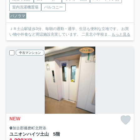
室内洗濯機置場
バルコニー
パノラマ
ＪＲ土山駅徒歩3分、毎朝の通勤・通学、生活も便利な立地です。 お買
い物や外食など周辺施設充実しています。 二見北小学校ま...
もっと見る
中古マンション
NEW
加古郡播磨町北野添
ユニオンハイツ土山 5階