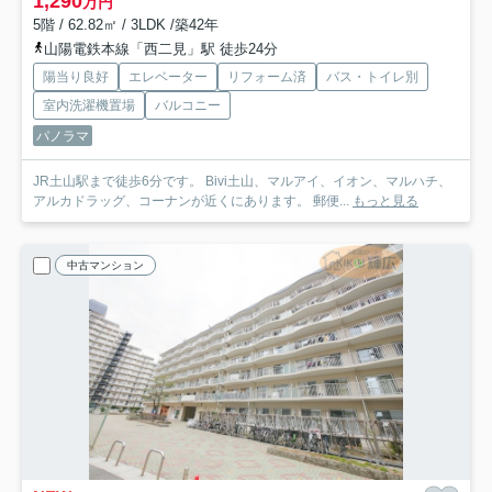
1,290
万円
5階 / 62.82㎡ / 3LDK /築42年
山陽電鉄本線「西二見」駅 徒歩24分
陽当り良好
エレベーター
リフォーム済
バス・トイレ別
室内洗濯機置場
バルコニー
パノラマ
JR土山駅まで徒歩6分です。 Bivi土山、マルアイ、イオン、マルハチ、
アルカドラッグ、コーナンが近くにあります。 郵便...
もっと見る
中古マンション