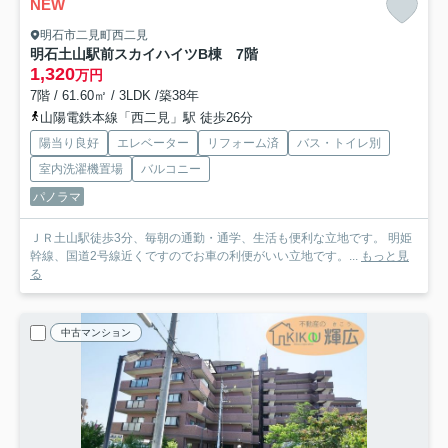
NEW
明石市二見町西二見
明石土山駅前スカイハイツB棟 7階
1,320
万円
7階 / 61.60㎡ / 3LDK /築38年
山陽電鉄本線「西二見」駅 徒歩26分
陽当り良好
エレベーター
リフォーム済
バス・トイレ別
室内洗濯機置場
バルコニー
パノラマ
ＪＲ土山駅徒歩3分、毎朝の通勤・通学、生活も便利な立地です。 明姫
幹線、国道2号線近くですのでお車の利便がいい立地です。...
もっと見
る
中古マンション