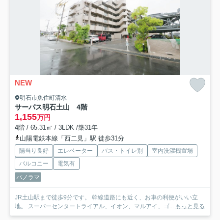
NEW
明石市魚住町清水
サーパス明石土山 4階
1,155
万円
4階 / 65.31㎡ / 3LDK /築31年
山陽電鉄本線「西二見」駅 徒歩31分
陽当り良好
エレベーター
バス・トイレ別
室内洗濯機置場
バルコニー
電気有
パノラマ
JR土山駅まで徒歩9分です。 幹線道路にも近く、お車の利便がいい立
地。 スーパーセンタートライアル、イオン、マルアイ、ゴ...
もっと見る