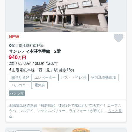
NEW
加古郡播磨町南野添
サンシティ本荘壱番館 2階
940
万円
2階 / 63.39㎡ / 3LDK /築37年
山陽電鉄本線「西二見」駅 徒歩18分
陽当り良好
エレベーター
バス・トイレ別
室内洗濯機置場
バルコニー
電気有
パノラマ
山陽電気鉄道本線「播磨町駅」徒歩3分で駅に近い立地です！ コープこ
うべ、マルアイ、マックスバリュー、ライフォートが近くに...
もっと見
る