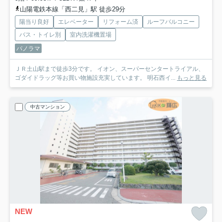
山陽電鉄本線「西二見」駅 徒歩29分
陽当り良好
エレベーター
リフォーム済
ルーフバルコニー
バス・トイレ別
室内洗濯機置場
パノラマ
ＪＲ土山駅まで徒歩3分です。 イオン、スーパーセンタートライアル、
ゴダイドラッグ等お買い物施設充実しています。 明石西イ...
もっと見る
中古マンション
NEW