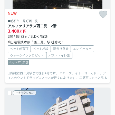
NEW
明石市二見町西二見
アルファリアラス西二見 2階
3,480
万円
2階 / 68.72㎡ / 3LDK /新築
山陽電鉄本線「西二見」駅 徒歩4分
ペット飼育可
ペット相談
陽当り良好
エレベーター
ウォークインクロゼット
バス・トイレ別
ペット可
新築
山陽電鉄西二見駅まで徒歩4分です。 ハローズ、イトーヨーカドー、デ
ィスカウントドラッグコスモスが近くにあります。 二見西...
もっと見る
中古マンション