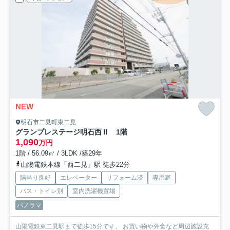
NEW
明石市二見町東二見
グランプレステージ明石西Ⅱ 1階
1,090
万円
1階 / 56.09㎡ / 3LDK /築29年
山陽電鉄本線「西二見」駅 徒歩22分
陽当り良好
エレベーター
リフォーム済
専用庭
バス・トイレ別
室内洗濯機置場
パノラマ
山陽電鉄東二見駅まで徒歩15分です。 お買い物や外食など周辺施設充