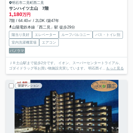
明石市二見町西二見
サンハイツ土山 7階
1,180
万円
7階 / 64.40㎡ / 2LDK /築47年
山陽電鉄本線「西二見」駅 徒歩29分
陽当り良好
エレベーター
ルーフバルコニー
バス・トイレ別
室内洗濯機置場
エアコン
パノラマ
ＪＲ土山駅まで徒歩2分です。 イオン、スーパーセンタートライアル、
ゴダイドラッグ等お買い物施設充実しています。 明石西イ...
もっと見る
新築マンション