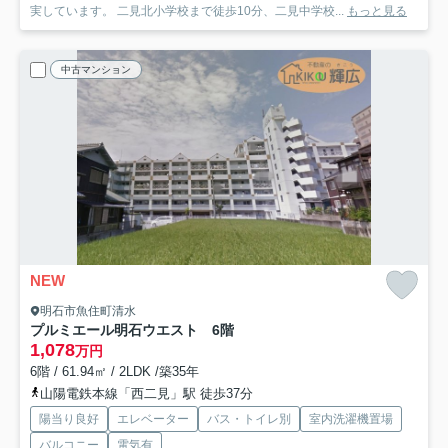
実しています。 二見北小学校まで徒歩10分、二見中学校...
もっと見る
中古マンション
NEW
明石市魚住町清水
プルミエール明石ウエスト 6階
1,078
万円
6階 / 61.94㎡ / 2LDK /築35年
山陽電鉄本線「西二見」駅 徒歩37分
陽当り良好
エレベーター
バス・トイレ別
室内洗濯機置場
バルコニー
電気有