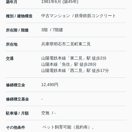
1981年6月 (築45年)
築年月
中古マンション / 鉄骨鉄筋コンクリート
種別 / 建物構造
3階 / 7階建
所在階 / 階建
兵庫県
明石市
二見町東二見
所在地
山陽電鉄本線
「
東二見
」駅 徒歩2分
交通
山陽本線
「
魚住
」駅 徒歩28分
山陽電鉄本線
「
西二見
」駅 徒歩17分
12,490円
修繕積立金
-
修繕積立基金
空無 / -
駐車場 / 月額
ペット飼育可能（規約有）。
その他条件