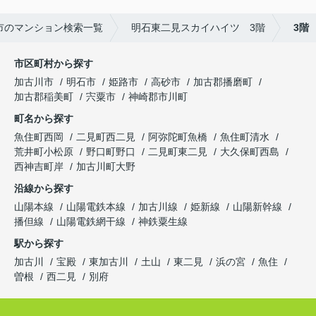
市のマンション検索一覧
明石東二見スカイハイツ 3階
3階
市区町村から探す
加古川市
明石市
姫路市
高砂市
加古郡播磨町
加古郡稲美町
宍粟市
神崎郡市川町
町名から探す
魚住町西岡
二見町西二見
阿弥陀町魚橋
魚住町清水
荒井町小松原
野口町野口
二見町東二見
大久保町西島
西神吉町岸
加古川町大野
沿線から探す
山陽本線
山陽電鉄本線
加古川線
姫新線
山陽新幹線
播但線
山陽電鉄網干線
神鉄粟生線
駅から探す
加古川
宝殿
東加古川
土山
東二見
浜の宮
魚住
曽根
西二見
別府