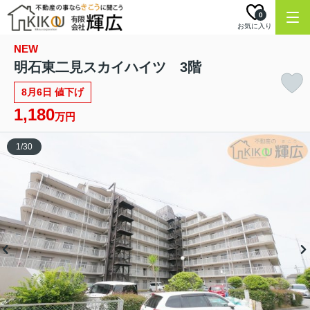
0
お気に入り
NEW
明石東二見スカイハイツ 3階
8月6日 値下げ
1,180
万円
1
/
30