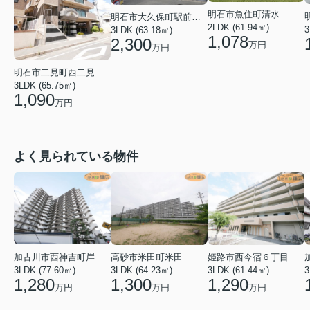
明石市魚住町清水
明石市大久保町駅前１丁目
2LDK (61.94㎡)
3
3LDK (63.18㎡)
1,078
2,300
万円
万円
明石市二見町西二見
3LDK (65.75㎡)
1,090
万円
よく見られている物件
加古川市西神吉町岸
高砂市米田町米田
姫路市西今宿６丁目
3LDK (77.60㎡)
3LDK (64.23㎡)
3LDK (61.44㎡)
3
1,280
1,300
1,290
万円
万円
万円