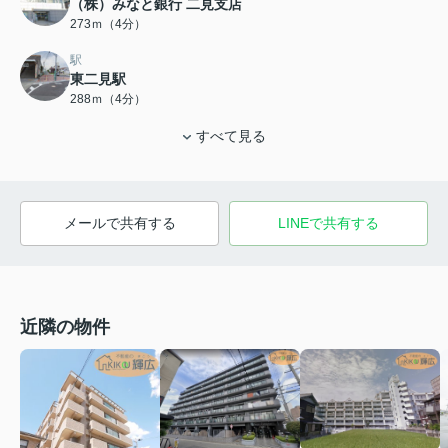
（株）みなと銀行 二見支店
273ｍ（4分）
駅
東二見駅
288ｍ（4分）
すべて見る
メールで共有する
LINEで共有する
近隣の物件