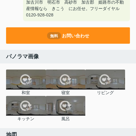
加古川市 明石市 高砂市 加古郡 姫路市の不動
産情報なら きこう にお任せ。フリーダイヤル
0120-928-028
お問い合わせ
無料
パノラマ画像
和室
寝室
リビング
キッチン
風呂
地図