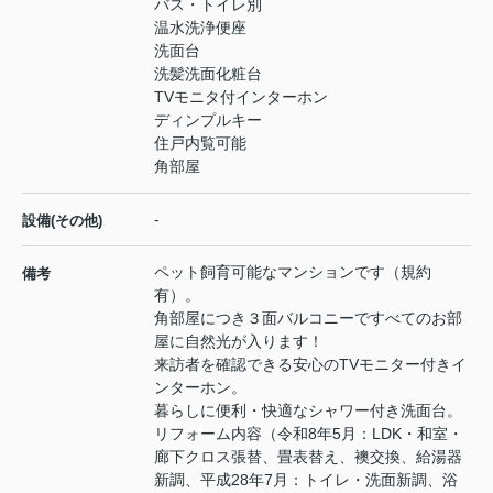
バス・トイレ別
温水洗浄便座
洗面台
洗髪洗面化粧台
TVモニタ付インターホン
ディンプルキー
住戸内覧可能
角部屋
-
設備(その他)
ペット飼育可能なマンションです（規約
備考
有）。
角部屋につき３面バルコニーですべてのお部
屋に自然光が入ります！
来訪者を確認できる安心のTVモニター付きイ
ンターホン。
暮らしに便利・快適なシャワー付き洗面台。
リフォーム内容（令和8年5月：LDK・和室・
廊下クロス張替、畳表替え、襖交換、給湯器
新調、平成28年7月：トイレ・洗面新調、浴