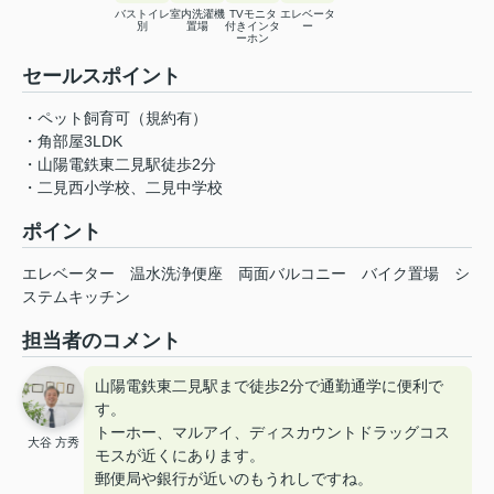
バストイレ
室内洗濯機
TVモニタ
エレベータ
別
置場
付きインタ
ー
ーホン
セールスポイント
・ペット飼育可（規約有）
・角部屋3LDK
・山陽電鉄東二見駅徒歩2分
・二見西小学校、二見中学校
ポイント
エレベーター
温水洗浄便座
両面バルコニー
バイク置場
シ
ステムキッチン
担当者のコメント
山陽電鉄東二見駅まで徒歩2分で通勤通学に便利で
す。
トーホー、マルアイ、ディスカウントドラッグコス
大谷 方秀
モスが近くにあります。
郵便局や銀行が近いのもうれしですね。