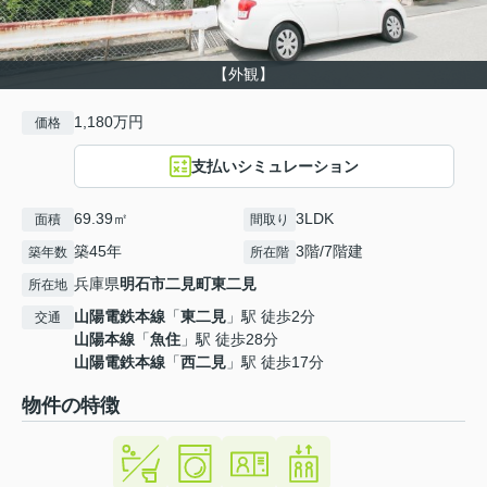
【外観】
1,180万円
価格
支払いシミュレーション
69.39㎡
3LDK
面積
間取り
築45年
3階/7階建
築年数
所在階
兵庫県
明石市
二見町東二見
所在地
山陽電鉄本線
「
東二見
」駅 徒歩2分
交通
山陽本線
「
魚住
」駅 徒歩28分
山陽電鉄本線
「
西二見
」駅 徒歩17分
物件の特徴