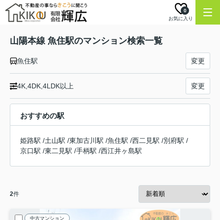
0
お気に入り
山陽本線 魚住駅のマンション検索一覧
魚住駅
変更
4K,4DK,4LDK以上
変更
おすすめの駅
姫路駅
/
土山駅
/
東加古川駅
/
魚住駅
/
西二見駅
/
別府駅
/
京口駅
/
東二見駅
/
手柄駅
/
西江井ヶ島駅
2
件
中古マンション