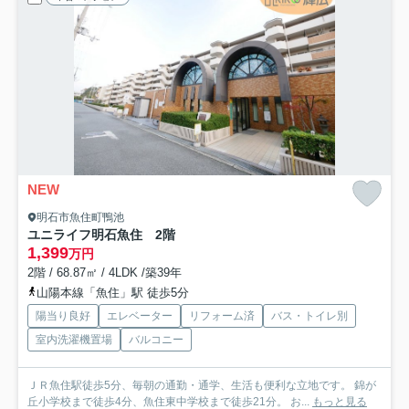
NEW
明石市魚住町鴨池
ユニライフ明石魚住 2階
1,399
万円
2階 / 68.87㎡ / 4LDK /築39年
山陽本線「魚住」駅 徒歩5分
陽当り良好
エレベーター
リフォーム済
バス・トイレ別
室内洗濯機置場
バルコニー
ＪＲ魚住駅徒歩5分、毎朝の通勤・通学、生活も便利な立地です。 錦が
丘小学校まで徒歩4分、魚住東中学校まで徒歩21分。 お...
もっと見る