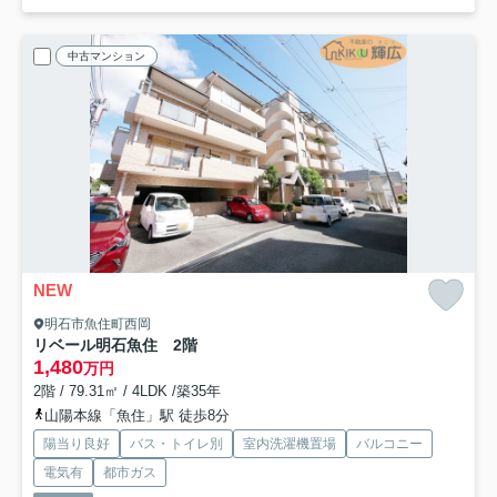
中古マンション
NEW
明石市魚住町西岡
リベール明石魚住 2階
1,480
万円
2階 / 79.31㎡ / 4LDK /築35年
山陽本線「魚住」駅 徒歩8分
陽当り良好
バス・トイレ別
室内洗濯機置場
バルコニー
電気有
都市ガス