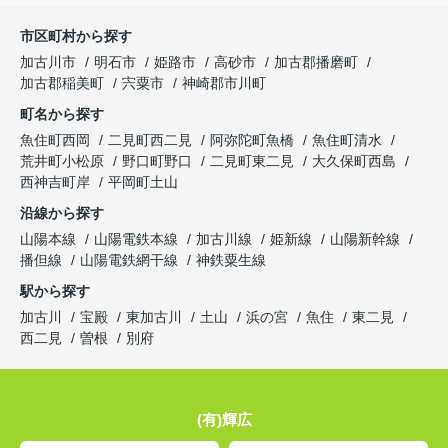
市区町村から探す
加古川市
明石市
姫路市
高砂市
加古郡播磨町
加古郡稲美町
宍粟市
神崎郡市川町
町名から探す
魚住町西岡
二見町西二見
阿弥陀町魚橋
魚住町清水
荒井町小松原
野口町野口
二見町東二見
大久保町西島
西神吉町岸
平岡町土山
沿線から探す
山陽本線
山陽電鉄本線
加古川線
姫新線
山陽新幹線
播但線
山陽電鉄網干線
神鉄粟生線
駅から探す
加古川
宝殿
東加古川
土山
浜の宮
魚住
東二見
西二見
曽根
別府
(有)輝広