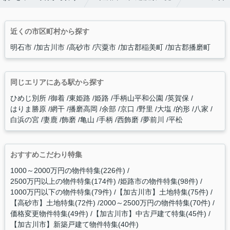
近くの市区町村から探す
明石市
加古川市
高砂市
宍粟市
加古郡稲美町
加古郡播磨町
同じエリアにある駅から探す
ひめじ別所
御着
東姫路
姫路
手柄山平和公園
英賀保
はりま勝原
網干
播磨高岡
余部
京口
野里
大塩
的形
八家
白浜の宮
妻鹿
飾磨
亀山
手柄
西飾磨
夢前川
平松
おすすめこだわり特集
1000～2000万円の物件特集(226件)
2500万円以上の物件特集(174件)
姫路市の物件特集(98件)
1000万円以下の物件特集(79件)
【加古川市】土地特集(75件)
【高砂市】土地特集(72件)
2000～2500万円の物件特集(70件)
価格変更物件特集(49件)
【加古川市】中古戸建て特集(45件)
【加古川市】新築戸建て物件特集(40件)