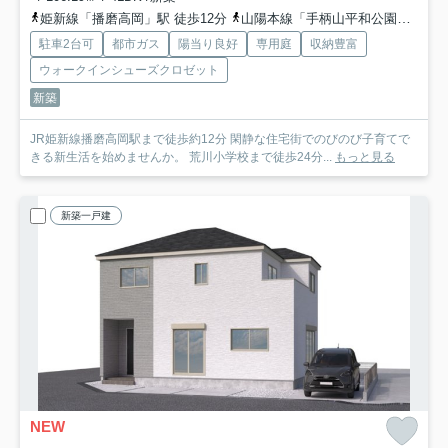
姫新線「播磨高岡」駅 徒歩12分
山陽本線「手柄山平和公園」駅 徒歩25分
駐車2台可
都市ガス
陽当り良好
専用庭
収納豊富
ウォークインシューズクロゼット
新築
JR姫新線播磨高岡駅まで徒歩約12分 閑静な住宅街でのびのび子育てで
きる新生活を始めませんか。 荒川小学校まで徒歩24分...
もっと見る
新築一戸建
NEW