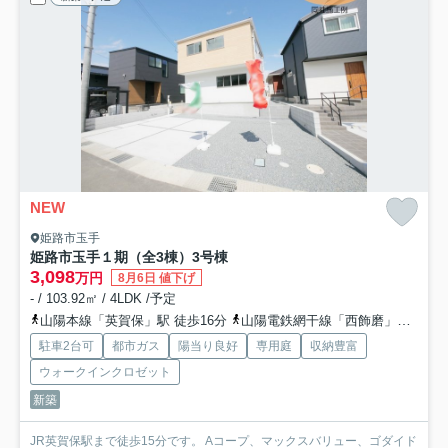
NEW
姫路市玉手
姫路市玉手１期（全3棟）3号棟
3,098
万円
8月6日 値下げ
- / 103.92㎡ / 4LDK /予定
山陽本線「英賀保」駅 徒歩16分
山陽電鉄網干線「西飾磨」駅 徒歩23分
駐車2台可
都市ガス
陽当り良好
専用庭
収納豊富
ウォークインクロゼット
新築
JR英賀保駅まで徒歩15分です。 Aコープ、マックスバリュー、ゴダイド