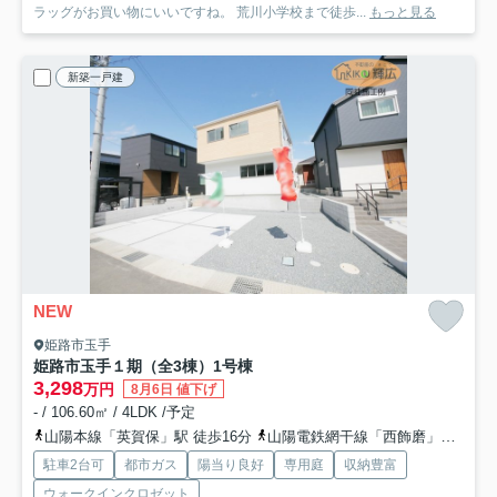
ラッグがお買い物にいいですね。 荒川小学校まで徒歩...
もっと見る
新築一戸建
NEW
姫路市玉手
姫路市玉手１期（全3棟）1号棟
3,298
万円
8月6日 値下げ
- / 106.60㎡ / 4LDK /予定
山陽本線「英賀保」駅 徒歩16分
山陽電鉄網干線「西飾磨」駅 徒歩23分
駐車2台可
都市ガス
陽当り良好
専用庭
収納豊富
ウォークインクロゼット