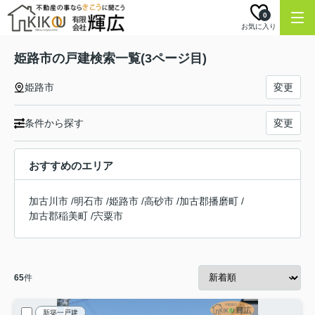
0
お気に入り
姫路市の戸建検索一覧(3ページ目)
姫路市
変更
条件から探す
変更
おすすめのエリア
加古川市
/
明石市
/
姫路市
/
高砂市
/
加古郡播磨町
/
加古郡稲美町
/
宍粟市
65
件
新築一戸建