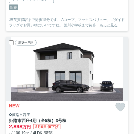
新築
JR英賀保駅まで徒歩15分です。 Aコープ、マックスバリュー、ゴダイド
ラッグがお買い物にいいですね。 荒川小学校まで徒歩...
もっと見る
新築一戸建
NEW
姫路市西庄
姫路市西庄4期（全5棟）3号棟
2,898
万円
8月6日 値下げ
- / 106.19㎡ / 4LDK /新築