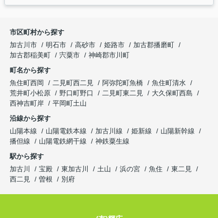
市区町村から探す
加古川市
明石市
高砂市
姫路市
加古郡播磨町
加古郡稲美町
宍粟市
神崎郡市川町
町名から探す
魚住町西岡
二見町西二見
阿弥陀町魚橋
魚住町清水
荒井町小松原
野口町野口
二見町東二見
大久保町西島
西神吉町岸
平岡町土山
沿線から探す
山陽本線
山陽電鉄本線
加古川線
姫新線
山陽新幹線
播但線
山陽電鉄網干線
神鉄粟生線
駅から探す
加古川
宝殿
東加古川
土山
浜の宮
魚住
東二見
西二見
曽根
別府