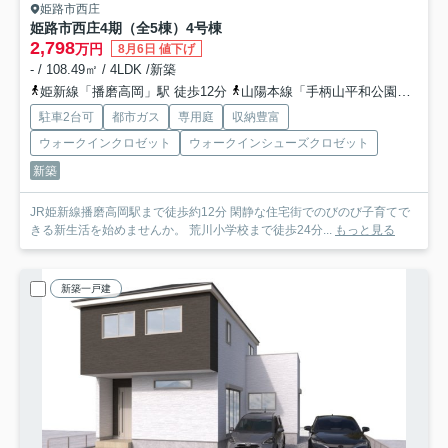
姫路市西庄
姫路市西庄4期（全5棟）4号棟
2,798
万円
8月6日 値下げ
- / 108.49㎡ / 4LDK /新築
姫新線「播磨高岡」駅 徒歩12分
山陽本線「手柄山平和公園」駅 徒歩25分
駐車2台可
都市ガス
専用庭
収納豊富
ウォークインクロゼット
ウォークインシューズクロゼット
新築
JR姫新線播磨高岡駅まで徒歩約12分 閑静な住宅街でのびのび子育てで
きる新生活を始めませんか。 荒川小学校まで徒歩24分...
もっと見る
新築一戸建