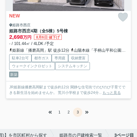
NEW
姫路市西庄
姫路市西庄4期（全5棟）5号棟
2,698
万円
8月6日 値下げ
- / 101.44㎡ / 4LDK /予定
姫新線「播磨高岡」駅 徒歩12分
山陽本線「手柄山平和公園」駅 徒歩25分
駐車2台可
都市ガス
専用庭
収納豊富
ウォークインクロゼット
システムキッチン
新築
JR姫新線播磨高岡駅まで徒歩約12分 閑静な住宅街でのびのび子育てで
きる新生活を始めませんか。 荒川小学校まで徒歩24分...
もっと見る
1
2
3
買)】を市区町村から探す
姫路市の戸建検索一覧
3ページ目