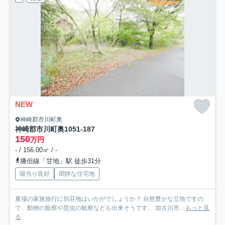
NEW
神崎郡市川町奥
神崎郡市川町奥1051-187
150
万円
- / 156.00㎡ / -
播但線「甘地」駅 徒歩31分
陽当り良好
閑静な住宅地
夏場の家族旅行に別荘地はいかがでしょうか？ 自然豊かな立地ですの
で、動物の観察や昆虫の観察なども出来そうです。 加古川市...
もっと見
る