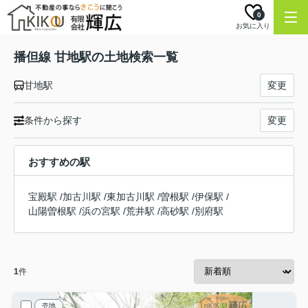
0
お気に入り
播但線 甘地駅の土地検索一覧
甘地駅
変更
条件から探す
変更
おすすめの駅
宝殿駅
/
加古川駅
/
東加古川駅
/
曽根駅
/
伊保駅
/
山陽曽根駅
/
浜の宮駅
/
荒井駅
/
高砂駅
/
別府駅
1
件
売地