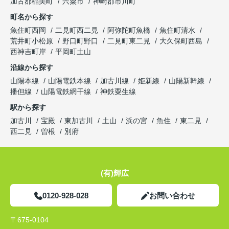
加古郡稲美町
宍粟市
神崎郡市川町
町名から探す
魚住町西岡
二見町西二見
阿弥陀町魚橋
魚住町清水
荒井町小松原
野口町野口
二見町東二見
大久保町西島
西神吉町岸
平岡町土山
沿線から探す
山陽本線
山陽電鉄本線
加古川線
姫新線
山陽新幹線
播但線
山陽電鉄網干線
神鉄粟生線
駅から探す
加古川
宝殿
東加古川
土山
浜の宮
魚住
東二見
西二見
曽根
別府
(有)輝広
0120-928-028
お問い合わせ
〒675-0104