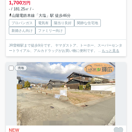
1,700
万円
- / 181.25㎡ / -
山陽電鉄本線「大塩」駅 徒歩46分
プロパンガス
電気有
陽当り良好
閑静な住宅地
新婚さん向け
ファミリー向け
JR曽根駅まで徒歩9分です。 ヤマダストア、トーホー、スーパーセンタ
ートライアル、アルカドラッグがお買い物に便利です。 ...
もっと見る
売地
NEW