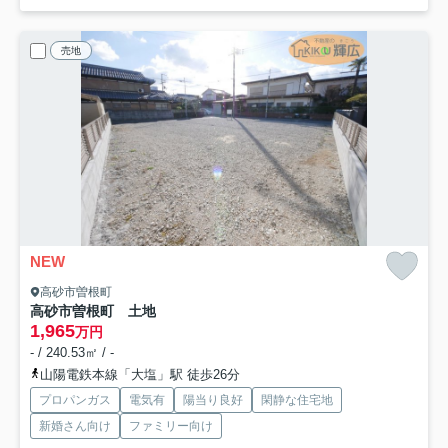
売地
NEW
高砂市曽根町
高砂市曽根町 土地
1,965
万円
- / 240.53㎡ / -
山陽電鉄本線「大塩」駅 徒歩26分
プロパンガス
電気有
陽当り良好
閑静な住宅地
新婚さん向け
ファミリー向け