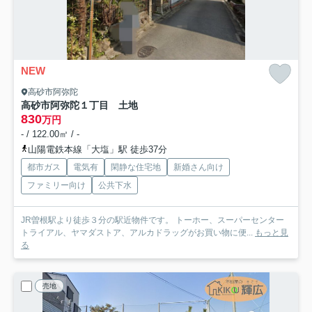
NEW
高砂市阿弥陀
高砂市阿弥陀１丁目 土地
830
万円
- / 122.00㎡ / -
山陽電鉄本線「大塩」駅 徒歩37分
都市ガス
電気有
閑静な住宅地
新婚さん向け
ファミリー向け
公共下水
JR曽根駅より徒歩３分の駅近物件です。 トーホー、スーパーセンター
トライアル、ヤマダストア、アルカドラッグがお買い物に便...
もっと見
る
売地