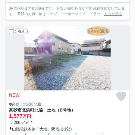
JR曽根駅まで徒歩9分です。 お買い物や外食など周辺施設充実していま
す。 普段のお買い物はコープ、トーホーストア、ドラッ...
もっと見る
売地
NEW
高砂市北浜町北脇
高砂市北浜町北脇 土地（B号地）
1,577
万円
- / 208.64㎡ / -
山陽電鉄本線「大塩」駅 徒歩19分