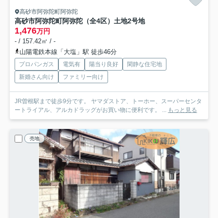
高砂市阿弥陀町阿弥陀
高砂市阿弥陀町阿弥陀（全4区）土地2号地
1,476
万円
- / 157.42㎡ / -
山陽電鉄本線「大塩」駅 徒歩46分
プロパンガス
電気有
陽当り良好
閑静な住宅地
新婚さん向け
ファミリー向け
JR曽根駅まで徒歩9分です。 ヤマダストア、トーホー、スーパーセンタ
ートライアル、アルカドラッグがお買い物に便利です。 ...
もっと見る
売地