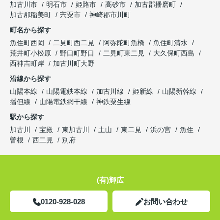
加古川市
明石市
姫路市
高砂市
加古郡播磨町
加古郡稲美町
宍粟市
神崎郡市川町
町名から探す
魚住町西岡
二見町西二見
阿弥陀町魚橋
魚住町清水
荒井町小松原
野口町野口
二見町東二見
大久保町西島
西神吉町岸
加古川町大野
沿線から探す
山陽本線
山陽電鉄本線
加古川線
姫新線
山陽新幹線
播但線
山陽電鉄網干線
神鉄粟生線
駅から探す
加古川
宝殿
東加古川
土山
東二見
浜の宮
魚住
曽根
西二見
別府
(有)輝広
0120-928-028
お問い合わせ