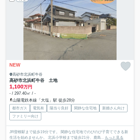
NEW
高砂市北浜町牛谷
高砂市北浜町牛谷 土地
1,100
万円
- / 297.40㎡ / -
山陽電鉄本線「大塩」駅 徒歩28分
都市ガス
電気有
陽当り良好
閑静な住宅地
新婚さん向け
ファミリー向け
JR曽根駅まで徒歩19分です。 閑静な住宅地でのびのび子育てできる新
生活を始めませんか。 北浜小学校まで徒歩21分、鹿島...
もっと見る