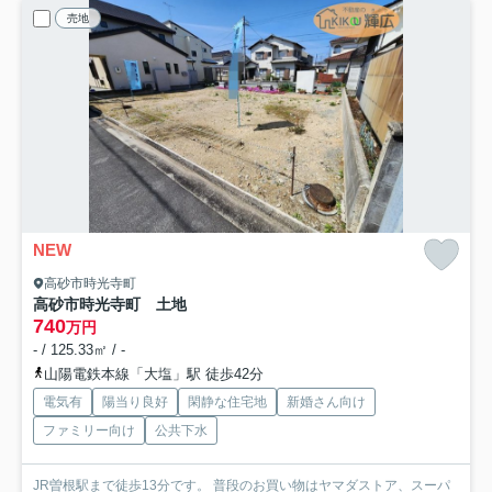
売地
NEW
高砂市時光寺町
高砂市時光寺町 土地
740
万円
- / 125.33㎡ / -
山陽電鉄本線「大塩」駅 徒歩42分
電気有
陽当り良好
閑静な住宅地
新婚さん向け
ファミリー向け
公共下水
JR曽根駅まで徒歩13分です。 普段のお買い物はヤマダストア、スーパ