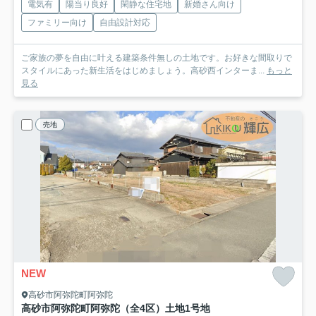
電気有
陽当り良好
閑静な住宅地
新婚さん向け
ファミリー向け
自由設計対応
ご家族の夢を自由に叶える建築条件無しの土地です。お好きな間取りで
スタイルにあった新生活をはじめましょう。高砂西インターま...
もっと
見る
売地
NEW
高砂市阿弥陀町阿弥陀
高砂市阿弥陀町阿弥陀（全4区）土地1号地