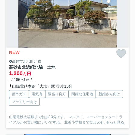
NEW
高砂市北浜町北脇
高砂市北浜町北脇 土地
1,200
万円
- / 186.61㎡ / -
山陽電鉄本線「大塩」駅 徒歩13分
都市ガス
電気有
陽当り良好
閑静な住宅地
新婚さん向け
ファミリー向け
山陽電鉄大塩駅まで徒歩13分です。 マルアイ、スーパーセンタートラ
イアルがお買い物にいいですね。 北浜小学校まで徒歩5分...
もっと見る