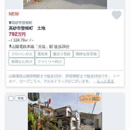
NEW
高砂市曽根町
高砂市曽根町 土地
792
万円
- / 124.79㎡ / -
山陽電鉄本線「大塩」駅 徒歩26分
プロパンガス
電気有
陽当り良好
閑静な住宅地
新婚さん向け
ファミリー向け
山陽電鉄山陽曽根駅まで徒歩13分、JR曽根駅まで徒歩19分です。 トー
ホー、コープこうべ、アルカドラッグがございます。 ...
もっと見る
売地