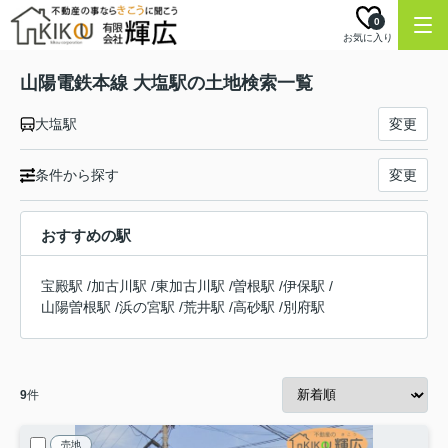
0
お気に入り
山陽電鉄本線 大塩駅の土地検索一覧
大塩駅
変更
条件から探す
変更
おすすめの駅
宝殿駅
/
加古川駅
/
東加古川駅
/
曽根駅
/
伊保駅
/
山陽曽根駅
/
浜の宮駅
/
荒井駅
/
高砂駅
/
別府駅
9
件
売地