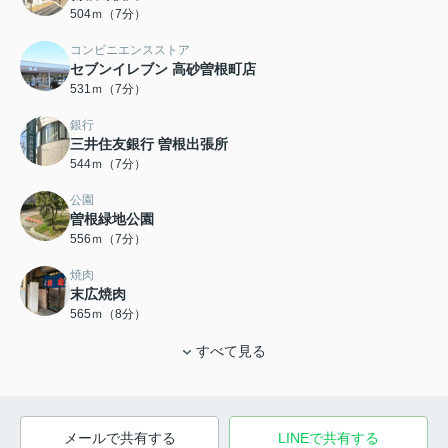
504ｍ（7分）
コンビニエンスストア
セブンイレブン 高砂曽根町店
531ｍ（7分）
銀行
三井住友銀行 曽根出張所
544ｍ（7分）
公園
曽根緑地公園
556ｍ（7分）
焼肉
末広焼肉
565ｍ（8分）
すべて見る
メールで共有する
LINEで共有する