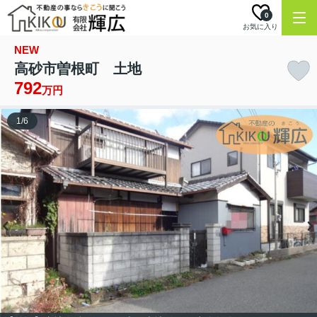
0
お気に入り
NEW
高砂市曽根町 土地
792
万円
1
/
6