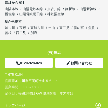
沿線から探す
山陽本線
山陽電鉄本線
加古川線
姫新線
山陽新幹線
播但線
山陽電鉄網干線
神鉄粟生線
駅から探す
加古川
宝殿
東加古川
土山
東二見
浜の宮
魚住
曽根
西二見
別府
(有)輝広
0120-928-028
お問い合わせ
〒675-0104
兵庫県加古川市平岡町土山５６－１
営業時間：
9:30～18:30
定休日：
毎週水曜日 GW 夏期休暇 年末年始
トップページ