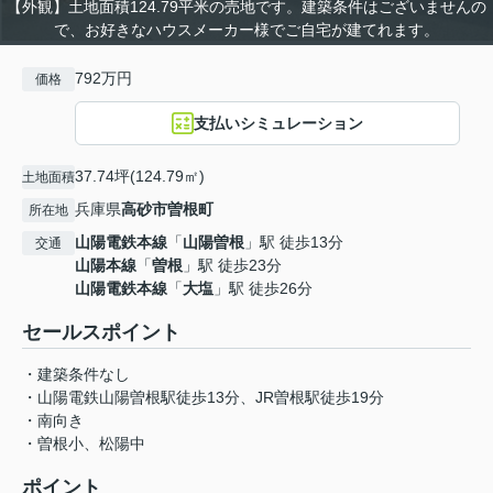
【外観】土地面積124.79平米の売地です。建築条件はございませんの
で、お好きなハウスメーカー様でご自宅が建てれます。
792万円
価格
支払いシミュレーション
37.74坪(124.79㎡)
土地面積
兵庫県
高砂市
曽根町
所在地
山陽電鉄本線
「
山陽曽根
」駅 徒歩13分
交通
山陽本線
「
曽根
」駅 徒歩23分
山陽電鉄本線
「
大塩
」駅 徒歩26分
セールスポイント
・建築条件なし
・山陽電鉄山陽曽根駅徒歩13分、JR曽根駅徒歩19分
・南向き
・曽根小、松陽中
ポイント