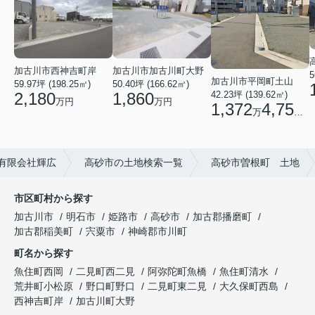
加古川市西神吉町岸
加古川市加古川町大野
5
加古川市平岡町土山
59.97坪 (198.25㎡)
50.40坪 (166.62㎡)
2,180
1,860
42.23坪 (139.62㎡)
万円
万円
1,372
4,750
万
円
有限会社輝広
高砂市の土地検索一覧
高砂市曽根町 土地
市区町村から探す
加古川市
明石市
姫路市
高砂市
加古郡播磨町
加古郡稲美町
宍粟市
神崎郡市川町
町名から探す
魚住町西岡
二見町西二見
阿弥陀町魚橋
魚住町清水
荒井町小松原
野口町野口
二見町東二見
大久保町西島
西神吉町岸
加古川町大野