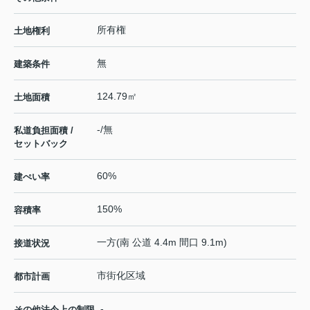
所有権
土地権利
無
建築条件
124.79㎡
土地面積
-/無
私道負担面積 /
セットバック
60%
建ぺい率
150%
容積率
一方(南 公道 4.4m 間口 9.1m)
接道状況
市街化区域
都市計画
-
その他法令上の制限