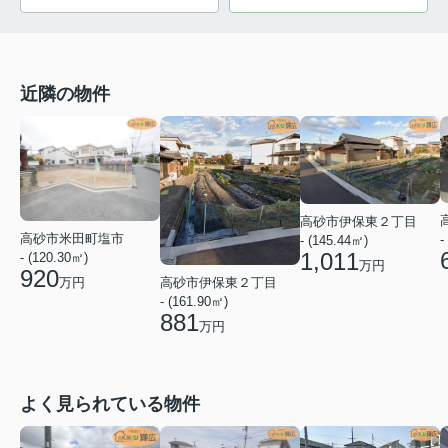
近隣の物件
高砂市伊保東２丁目
高砂市米田町塩市
-
- (145.44㎡)
1,011
- (120.30㎡)
万円
920
高砂市伊保東２丁目
万円
- (161.90㎡)
881
万円
よく見られている物件