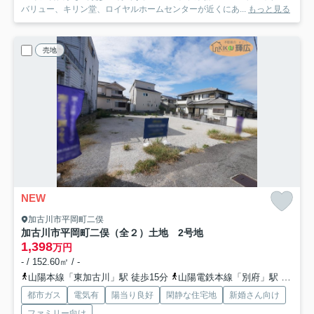
バリュー、キリン堂、ロイヤルホームセンターが近くにあ...
もっと見る
売地
NEW
加古川市平岡町二俣
加古川市平岡町二俣（全２）土地 2号地
1,398
万円
- / 152.60㎡ / -
山陽本線「東加古川」駅 徒歩15分
山陽電鉄本線「別府」駅 徒歩25分
都市ガス
電気有
陽当り良好
閑静な住宅地
新婚さん向け
ファミリー向け