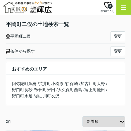
0
お気に入り
平岡町二俣の土地検索一覧
平岡町二俣
変更
条件から探す
変更
おすすめのエリア
阿弥陀町魚橋
/
荒井町小松原
/
伊保崎
/
加古川町大野
/
野口町長砂
/
米田町米田
/
大久保町西島
/
尾上町池田
/
野口町水足
/
加古川町友沢
2
件