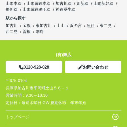
山陽本線
山陽電鉄本線
加古川線
姫新線
山陽新幹線
播但線
山陽電鉄網干線
神鉄粟生線
駅から探す
加古川
宝殿
東加古川
土山
浜の宮
魚住
東二見
西二見
曽根
別府
(有)輝広
0120-928-028
お問い合わせ
〒675-0104
兵庫県加古川市平岡町土山５６－１
営業時間：
9:30～18:30
定休日：
毎週水曜日 GW 夏期休暇 年末年始
トップページ