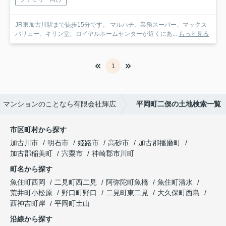
JR東加古川駅まで徒歩15分です。 マルハチ、業務スーパー、マックス
バリュー、キリン堂、ロイヤルホームセンターが近くにあ...
もっと見る
1
・マンションのことなら有限会社輝広
平岡町二俣の土地検索一覧
市区町村から探す
加古川市
明石市
姫路市
高砂市
加古郡播磨町
加古郡稲美町
宍粟市
神崎郡市川町
町名から探す
魚住町西岡
二見町西二見
阿弥陀町魚橋
魚住町清水
荒井町小松原
野口町野口
二見町東二見
大久保町西島
西神吉町岸
平岡町土山
沿線から探す