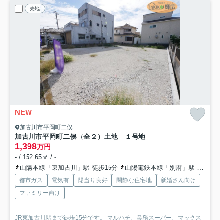
売地
NEW
加古川市平岡町二俣
加古川市平岡町二俣（全２）土地 １号地
1,398
万円
- / 152.65㎡ / -
山陽本線「東加古川」駅 徒歩15分
山陽電鉄本線「別府」駅 徒歩25分
都市ガス
電気有
陽当り良好
閑静な住宅地
新婚さん向け
ファミリー向け
JR東加古川駅まで徒歩15分です。 マルハチ、業務スーパー、マックス